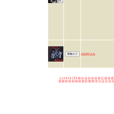
AGONY A.D.
1
2
3
4
5
6
7
8
9
10
11
12
13
14
15
16
17
18
19
20
59
60
61
62
63
64
65
66
67
68
69
70
71
72
73
74
75