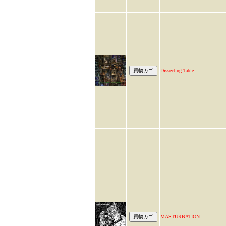
Dissecting Table
MASTURBATION