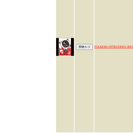
FOLKEIIS//INTRUDERS//RE