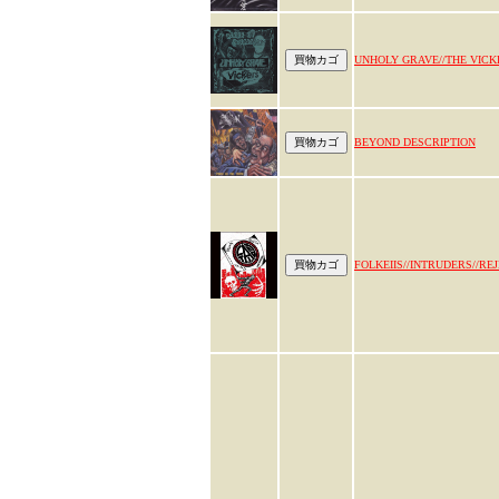
UNHOLY GRAVE//THE VICK
BEYOND DESCRIPTION
FOLKEIIS//INTRUDERS//RE