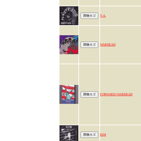
V.A.
WARHEAD
FORWARD//WARHEAD
KiM