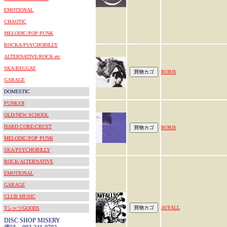
EMOTIONAL
CHAOTIC
MELODIC/POP PUNK
ROCKA/PSYCHOBILLY
ALTERNATIVE/ROCK etc
SKA/REGGAE
BORIS
GARAGE
DOMESTIC
PUNK/OI
OLD/NEW SCHOOL
HARD CORE/CRUST
BORIS
MELODIC/POP PUNK
SKA/PSYCHOBILLY
ROCK/ALTERNATIVE
EMOTIONAL
GARAGE
CLUB MUSIC
AVFALL
TシャツGOODS
DISC SHOP MISERY