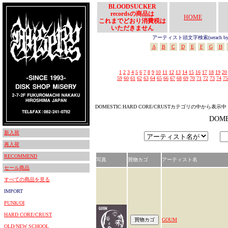
BLOODSUCKER
recordsの商品は
HOME
これまでどおり消費税は
いただきません
アーティスト頭文字検索(serach by In
A
B
C
D
E
F
G
H
1
2
3
4
5
6
7
8
9
10
11
12
13
14
15
16
17
18
19
20
59
60
61
62
63
64
65
66
67
68
69
70
71
72
73
74
75
DOMESTIC:HARD CORE/CRUSTカテゴリの中から表示中
DOM
新入荷
再入荷
RECOMMEND
写真
買物カゴ
アーティスト名
セール商品
すべての商品を見る
IMPORT
PUNK/OI
HARD CORE/CRUST
GOUM
OLD/NEW SCHOOL