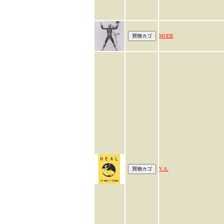
MODE
V.A.