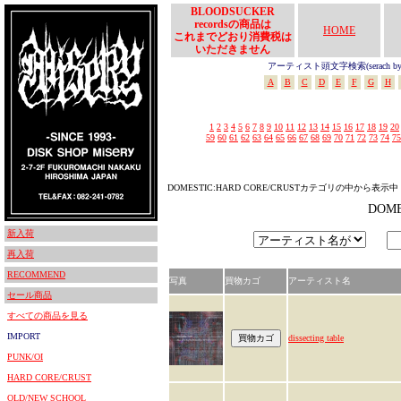
BLOODSUCKER
recordsの商品は
HOME
これまでどおり消費税は
いただきません
アーティスト頭文字検索(serach by In
A
B
C
D
E
F
G
H
1
2
3
4
5
6
7
8
9
10
11
12
13
14
15
16
17
18
19
20
59
60
61
62
63
64
65
66
67
68
69
70
71
72
73
74
75
DOMESTIC:HARD CORE/CRUSTカテゴリの中から表示中
DOM
新入荷
再入荷
RECOMMEND
写真
買物カゴ
アーティスト名
セール商品
すべての商品を見る
IMPORT
dissecting table
PUNK/OI
HARD CORE/CRUST
OLD/NEW SCHOOL