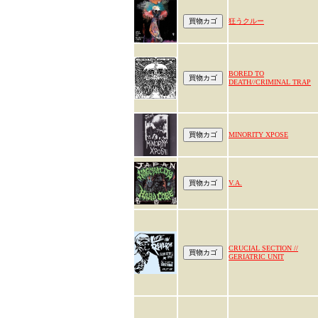
狂うクルー
BORED TO
DEATH//CRIMINAL TRAP
MINORITY XPOSE
V.A.
CRUCIAL SECTION //
GERIATRIC UNIT