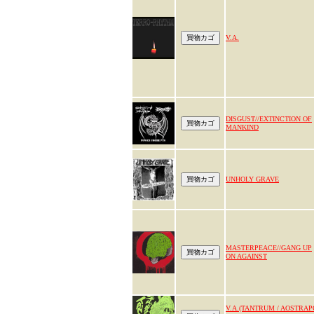
V.A.
DISGUST//EXTINCTION OF
MANKIND
UNHOLY GRAVE
MASTERPEACE//GANG UP
ON AGAINST
V.A.(TANTRUM / AOSTRAP