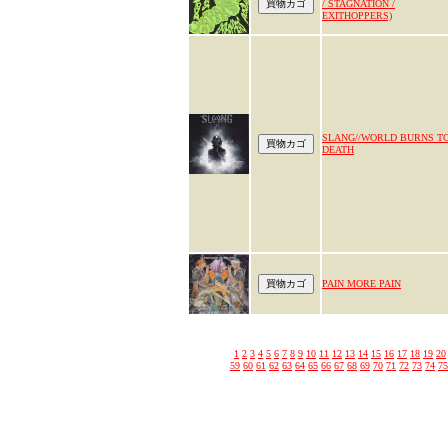
/ STAGNATION /
EXITHOPPERS)
SLANG//WORLD BURNS T
DEATH
PAIN MORE PAIN
1
2
3
4
5
6
7
8
9
10
11
12
13
14
15
16
17
18
19
20
59
60
61
62
63
64
65
66
67
68
69
70
71
72
73
74
75