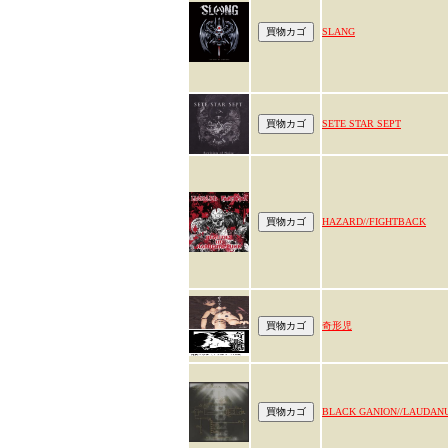
SLANG
SETE STAR SEPT
HAZARD//FIGHTBACK
奇形児
BLACK GANION//LAUDAN