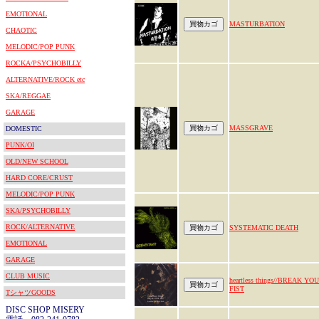
EMOTIONAL
MASTURBATION
CHAOTIC
MELODIC/POP PUNK
ROCKA/PSYCHOBILLY
ALTERNATIVE/ROCK etc
SKA/REGGAE
GARAGE
MASSGRAVE
DOMESTIC
PUNK/OI
OLD/NEW SCHOOL
HARD CORE/CRUST
MELODIC/POP PUNK
SKA/PSYCHOBILLY
ROCK/ALTERNATIVE
SYSTEMATIC DEATH
EMOTIONAL
GARAGE
CLUB MUSIC
heartless things//BREAK YO
FIST
TシャツGOODS
DISC SHOP MISERY