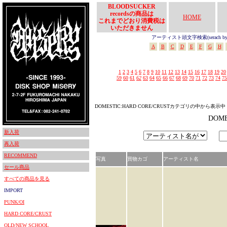
BLOODSUCKER
recordsの商品は
HOME
これまでどおり消費税は
いただきません
アーティスト頭文字検索(serach by In
A
B
C
D
E
F
G
H
1
2
3
4
5
6
7
8
9
10
11
12
13
14
15
16
17
18
19
20
59
60
61
62
63
64
65
66
67
68
69
70
71
72
73
74
75
DOMESTIC:HARD CORE/CRUSTカテゴリの中から表示中
DOM
新入荷
再入荷
RECOMMEND
写真
買物カゴ
アーティスト名
セール商品
すべての商品を見る
IMPORT
PUNK/OI
HARD CORE/CRUST
OLD/NEW SCHOOL