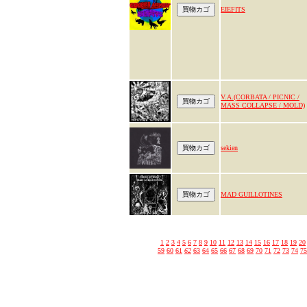
EIEFITS
V.A.(CORBATA / PICNIC /
MASS COLLAPSE / MOLD)
sekien
MAD GUILLOTINES
1
2
3
4
5
6
7
8
9
10
11
12
13
14
15
16
17
18
19
20
59
60
61
62
63
64
65
66
67
68
69
70
71
72
73
74
75