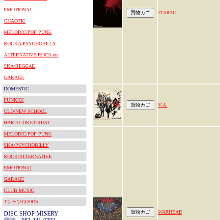
EMOTIONAL
ZODIAC
CHAOTIC
MELODIC/POP PUNK
ROCKA/PSYCHOBILLY
ALTERNATIVE/ROCK etc
SKA/REGGAE
GARAGE
DOMESTIC
PUNK/OI
V.A.
OLD/NEW SCHOOL
HARD CORE/CRUST
MELODIC/POP PUNK
SKA/PSYCHOBILLY
ROCK/ALTERNATIVE
EMOTIONAL
GARAGE
CLUB MUSIC
TシャツGOODS
WARHEAD
DISC SHOP MISERY