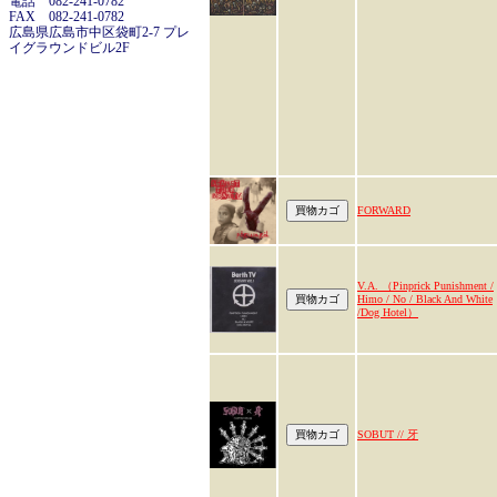
電話 082-241-0782
FAX 082-241-0782
広島県広島市中区袋町2-7 プレ
イグラウンドビル2F
FORWARD
V.A. （Pinprick Punishment /
Himo / No / Black And White
/Dog Hotel）
SOBUT // 牙