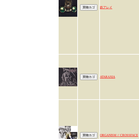
鉄アレイ
ATARAXIA
ORGANISM // CROSSFACE