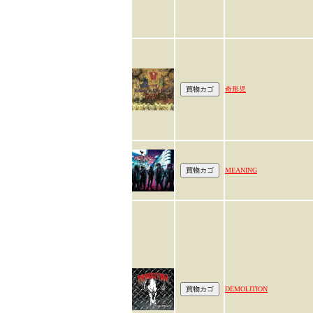
奇形児
MEANING
DEMOLITION