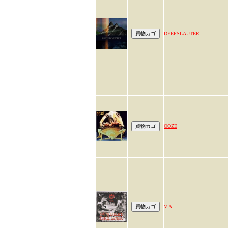
DEEPSLAUTER
OOZE
V.A.