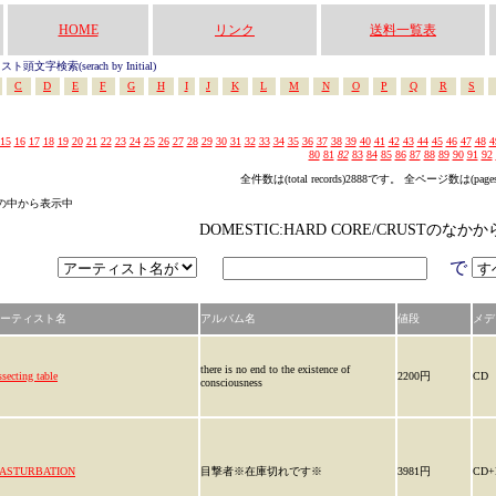
HOME
リンク
送料一覧表
頭文字検索(serach by Initial)
C
D
E
F
G
H
I
J
K
L
M
N
O
P
Q
R
S
15
16
17
18
19
20
21
22
23
24
25
26
27
28
29
30
31
32
33
34
35
36
37
38
39
40
41
42
43
44
45
46
47
48
4
80
81
82
83
84
85
86
87
88
89
90
91
92
全件数は(total records)2888です。 全ページ数は(page
ゴリの中から表示中
DOMESTIC:HARD CORE/CRUSTのな
で
ーティスト名
アルバム名
値段
メデ
there is no end to the existence of
ssecting table
2200円
CD
consciousness
ASTURBATION
目撃者※在庫切れです※
3981円
CD+