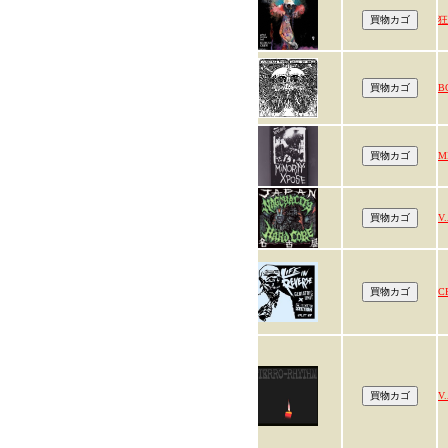
狂
B
M
V.
C
V.