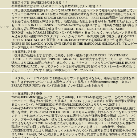
貴重ライブ音 源が遂に日の目を見る！！
初回特典版にはその３人のステー ジを多数収録したDVD付き！！
・津山発大阪経由東京行き。かつてBLACK HOLEと云うバンドで短命ながらも活動してい
たヴォーカルのYUKIMURAが数々の経験と暗黒の才気を手にし地元津山に帰郷してからス
タートさせたDOOMED STENCH GRAVE CRSUT CORE！ FREE DEMO音源から約2年の歳
月を経て更なる狂気と獰猛さを増し、地獄の底から地上を揺るがす1st TAPE E.P.がまたして
もFUTURE IS IN OUR HANDS・TSUYAMA-CITYから這いいずる！地鳴りの如き這い蹲るリ
ットテ
ズム隊を背に死神の咆哮を解き放つ！DOOM、E.N.T、ELECTRO HIPPIES、SORE
THROAT、ealry NAPALM DEATHとバンド名を羅列するまでもなく、それらのバンド群を飲
み込み仄暗い湿度200％のスタジオ・ヘルからアルコールの臭気と共に吐き出されるTOTAL
DIRTY STENCH SCUM！直下型LATE UK DEATHでオマエを地獄の底まで引き擦り込む！
THERE IS NO LAW,DIG YOUR OWN GRAVE IN THE HARDCORE HOLOCAUST. プロコピー
テープ/6曲入り！700本プレス！
※在庫切れです※
・復活後の活動もますます勢いに乗る、日本・横浜代表HARD CORE「SYSTEMATIC
DEATH 」！ 2010年9月の「PIPECUT GIG in NY」時に販売する予定だったE.P.が、プレスの
遅れによりGIGには間に合わず、遂に今ここにリリース！ マスタリングはWORLD BURNS
TO DEATHのJACK 、そしてジャケットは日本が世界に誇るHCイラストレーターSUGI氏に
よるアートワークです！ 限定1500枚がカラーマーブルVINYL！
・メタル、ハードコアを核に活動拠点もサウンドも異なりながら、運命が信念と感性を察
知し引き合わせた2バンドによる異色スプリット作品！！大阪のheartless things、東京の
BREAK YOUR FISTと両バンド新曲３曲づつを収録した全６曲入り！！
※※在庫切れです※※
2009年JUDGMENT復活ライブ、そして2010年、LIPCREAM再結成ライブ、この２つの衝撃
でハードコア界を大いに賑わした張本人、JHAJHA（じゃじゃ岩城）が現在進行形で活動す
るロックバンド、WATERBEDの初音源がBLOODSUCKERよりリリース決定！！
GuiterにMADORDEATHのヒデキ、BassはDEEPCOUNTのアリ、そして結成20年を超え更に
勢いを増す、鉄アレイのSUPER DRUMER、カキちゃんが作り上げるヘヴィーなロックサウ
ンド！！それは各メンバーの高度のスキルに裏打ちされた強靭な骨格を形成しながら、パ
ンク、ブルースを飲み込み、彼らにしか出来ない世界観を魅せつけるだろう！！そして忘
れてはならないT.T.のDJ hideが更に広がりを加える！！ 80年代LIPCREAMの頃から独特の
歌詞とその言い回しで数多のパンク/ハードコアファンを虜にし、90年後半、突然の
JUDGEMENT加入により完成されつくされたそのサウンドに風穴を空ける存在感を見せてく
れたJHAJHAが辿りついたのは哀しさとポジティヴさが同居する言葉と感情をそのままに吐
き出す「うた」！！