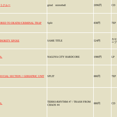
うクルー
grind mirrorball
2096円
CD
ORED TO DEATH//CRIMINAL TRAP
Split
838円
7EP
カセ
INORITY XPOSE
SAME TITLE
524円
ープ
A.
NAGOYA CITY HARDCORE
1980円
LP
RUCIAL SECTION // GERIATRIC UNIT
SPLIT
880円
7EP
TERRO-RHYTHM #7 / TRASH FROM
A.
880円
CD
CHAOS #4