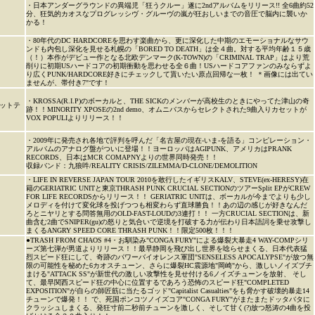
・日本アンダーグラウンドの異端児「狂うクルー」遂に2ndアルバムをリリース!! 全6曲約52
分、狂気的カオスなプログレッシヴ・グルーヴの嵐が狂おしいまでの音圧で脳内に襲いか
かる！
・80年代のDC HARDCOREを思わす楽曲から、更に深化した中期のエモーショナルなサウ
ンドも内包し深化を見せる札幌の「BORED TO DEATH」は全４曲。対する平均年齢１５歳
（！）本作がデビュー作となる北欧デンマーク(K-TOWN)の「CRIMINAL TRAP」はより荒
削りに初期USハードコアの初期衝動を思わせる全６曲！USハードコアファンのみならずよ
り広くPUNK/HARDCORE好きにチェックして貰いたい原点回帰な一枚！ ＊画像には出てい
ませんが、帯付き7"です！
・KROSSA(R.I.P)のボーカルと、THE SICKのメンバーが高校生のときにやってた津山の奇
ットテ
跡！！MINORITY XPOSEの2nd demo、オムニバスからセレクトされた9曲入りカセットが
VOX POPULIよりリリース！！
・2009年に発売され各地で評判を呼んだ「名古屋の現在-いま-を語る」コンピレーション・
アルバムのアナログ盤がついに登場！！ヨーロッパはAGIPUNK、アメリカはPRANK
RECORDS、日本はMCR COMAPNYよりの世界同時発売！！
収録バンド：九狼吽/REALITY CRISIS/ZILEMMA/D-CLONE/DEMOLITION
・LIFE IN REVERSE JAPAN TOUR 2010を敢行したイギリスKALV、STEVE(ex-HERESY)在
籍のGERIATRIC UNITと東京THRASH PUNK CRUCIAL SECTIONのツアーSplit EPがCREW
FOR LIFE RECORDSからリリース！！ GERIATRIC UNITは、ボーカルが今までよりも少し
メロディを付けて変化球を投げつつも相変わらず直球勝負！！あの辺の感じが好きなんだ
ろとニヤリとする問答無用のOLD-FAST-LOUDの3連打！！ 一方CRUCIAL SECTIONは、新
曲含む2曲でSNIPER(gu)の怒りと気合いで逆境を打破する力が伝わり日本語詞を乗せ攻撃し
まくるANGRY SPEED CORE THRASH PUNK！！限定500枚！！！
●TRASH FROM CHAOS #4・お馴染み"CONGA FURY"による爆裂大暴走4 WAY-COMPシリ
ーズ第七弾が男道よりリリース！！最早静岡を飛び出し世界を唸らせまくる、日本代表猛
烈スピード狂にして、奇跡のパワーバイオレンス軍団"SENSELESS APOCALYPSE"が放つ無
限の可能性を秘めた6カオスチューン、さらに爆裂HC震源地"岡崎"から、激しいノイズブチ
まける"ATTACK SS"が新世代の激しい攻撃性を見せ付ける6ノイズチューンを放射、 そし
て、最早関西スピード狂の中心に位置するであろう恐怖のスピード狂"COMPLETED
EXPOSITION"が自らの師匠筋に当たるゴッド"Capitalist Casualties"をも脅かす破壊的暴走14
チューンで爆発！！ で、死国ポンコツノイズコア"CONGA FURY"がまたまたドッタバタに
クラッシュしまくる、発狂寸前二秒前チューンを激しく、そして甘く(?)放つ怒涛の4曲を投