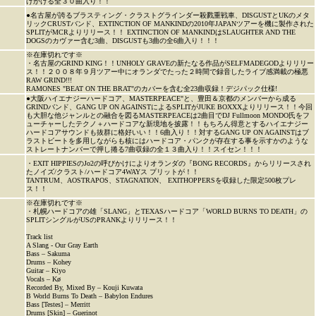
げかける全３０曲入り！！
●名古屋が誇るブラスティング・クラストグラインダー殺戮重戦車、DISGUSTとUKのメタ
リックCRUSTバンド、EXTINCTION OF MANKINDの2010年JAPANツアーを機に製作された
SPLITがMCRよりリリース！！ EXTINCTION OF MANKINDはSLAUGHTER AND THE
DOGSのカヴァー含む3曲、DISGUSTも3曲の全6曲入り！！！
※在庫切れです※
・名古屋のGRIND KING！！UNHOLY GRAVEの新たなる作品がSELFMADEGODよりリリー
ス！！２００８年９月ツアー中にオランダでたった２時間で録音したライブ感満載の極悪
RAW GRIND!!!
RAMONES "BEAT ON THE BRAT"のカバーを含む全23曲収録！デジパック仕様!
●大阪ハイエナジーハードコア、MASTERPEACE"と、豊田＆京都のメンバーから成る
GRINDバンド、GANG UP ON AGAINSTによるSPLITがJUKE BOXXXよりリリース！！今回
も大胆な他ジャンルとの融合を図るMASTERPEACEは2曲目でDJ Fullmoon MONDO氏をフ
ューチャーしたテクノ＋ハードコアな新境地を披露！！もちろん得意とするハイエナジー
ハードコアサウンドも抜群に格好いい！！6曲入り！！対するGANG UP ON AGAINSTはブ
ラストビートを多用しながらも核にはハードコア・パンクが存在する事を示すかのような
ストレートナンバーで押し捲る7曲収録の全１３曲入り！！スイセン！！！
・EXIT HIPPIESのJo2の呼びかけによりオランダの『BONG RECORDS』からリリースされ
たノイズ/クラスト/ハードコア4WAYス プリットが！！
TANTRUM、AOSTRAPOS、STAGNATION、 EXITHOPPERSを収録した限定500枚プレ
ス！！
※在庫切れです※
・札幌ハードコアの雄「SLANG」とTEXASハードコア「WORLD BURNS TO DEATH」の
SPLITシングルがUSのPRANKよりリリース！！
Track list
A Slang - Our Gray Earth
Bass – Sakuma
Drums – Kohey
Guitar – Kiyo
Vocals – Kø
Recorded By, Mixed By – Kouji Kuwata
B World Burns To Death – Babylon Endures
Bass [Testes] – Merritt
Drums [Skin] – Guerinot