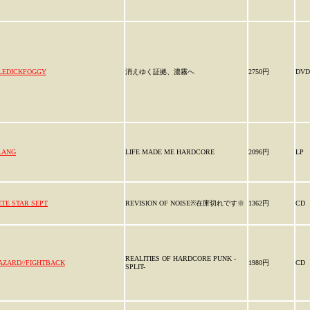
LEDICKFOGGY
消えゆく証拠、濃霧へ
2750円
DVD
LANG
LIFE MADE ME HARDCORE
2096円
LP
ETE STAR SEPT
REVISION OF NOISE※在庫切れです※
1362円
CD
REALITIES OF HARDCORE PUNK -
AZARD//FIGHTBACK
1980円
CD
SPLIT-