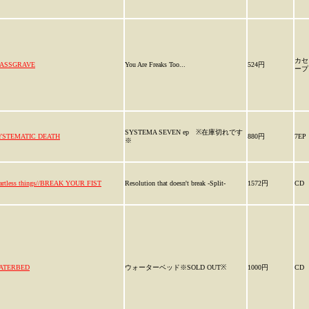
カセ
ASSGRAVE
You Are Freaks Too...
524円
ープ
SYSTEMA SEVEN ep ※在庫切れです
YSTEMATIC DEATH
880円
7EP
※
artless things//BREAK YOUR FIST
Resolution that doesn't break -Split-
1572円
CD
ATERBED
ウォーターベッド※SOLD OUT※
1000円
CD