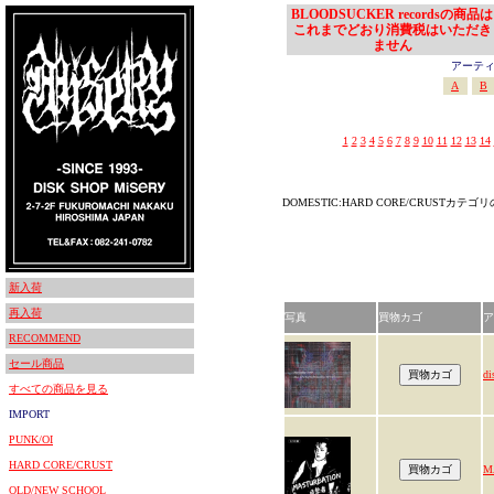
BLOODSUCKER recordsの商品は
これまでどおり消費税はいただき
ません
アーティスト
A
B
1
2
3
4
5
6
7
8
9
10
11
12
13
14
DOMESTIC:HARD CORE/CRUSTカテ
新入荷
再入荷
写真
買物カゴ
ア
RECOMMEND
セール商品
di
すべての商品を見る
IMPORT
PUNK/OI
HARD CORE/CRUST
M
OLD/NEW SCHOOL