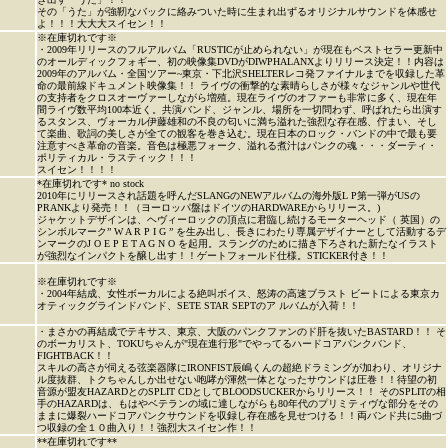
その「うた」が強靭なバックに絡みついた時に生まれ出ずるオリジナルサウンドを体感せ
よ！！！大大大スイセン！！
※在庫切れです※
・2009年リリースのフルアルバム「RUSTICが止められない」が現在もベストセラー更新中
のオールディックフォギー、初の映像集DVDがDIWPHALANXよりリリース決定！！内容は
2009年のアルバム・全国ツアー~東京・下北沢SHELTERレコ発ファイナルまでを収録した革
命の最前線ドキュメント映像集！！ ライヴの衝撃的な素晴らしさが様々なジャンルや世代
の支持者をクロスオーヴァーしながら増殖。現在ライヴのオファーも非常に多く、現在年
間ライヴ数平均100本近く。共演バンド、ジャンル、場所を一切問わず、呼ばれたら出演す
るスタンス、ヴォーカル伊藤雄和の不良の匂いに満ち溢れた強烈な存在感、佇まい、そし
て楽曲、歌詞の美しさが全ての観客を巻き込む。現在日本のロック・バンドの中で最も要
注意すべき革命の音楽。音色は極悪フォーク、溢れる煮汁はパンクの魂・・・ダーティ・
ポリティカル・ラスティック！！！
スイセン！！！！
*在庫切れです* no stock
2010年にリリースされ話題を呼んだSLANGのNEWアルバムの海外版L P第一弾がUSの
PRANKより発売！！（ヨーロッパ盤はドイツのHARDWAREからリリース。)
ジャケットデザインは、ヘヴィーロックの頂点に君臨し続けるモーターヘッド（ 英国）の
シンボルマーク” W A R P I G ” を生み出し、長きにわたり専属デザイナーとして活動するデ
ンマークのJ O E P E T A G N O を起用。スラングのために描き下ろされた新たなイラスト
が強烈なインパクトを醸し出す！！ゲートフォールド仕様。STICKER付き！！
※在庫切れです※
・2004年結成、女性ボーカルによる絶叫ボイス、怒涛の高速ブラスト ビートによる東京カ
オティックグラインドバンド、SETE STAR SEPTのア ルバムが入荷！！
・まさかの再結成でテキサス、東京、大阪のパンクファンのド肝を抜いたBASTARD！！ そ
のボーカリスト、TOKUちゃんが"現在進行形"でやってるハードコアパンクバンド、
FIGHTBACK！！
スキルの高さが伺える弦楽器隊にIRONFIST辰嶋くんの超絶ドラミングが加わり、オリジナ
ル度抜群、トクちゃんしか出せない咆哮が渾然一体となったサウンドは圧巻！！待望の初
音源が盟友HAZARDとのSPLIT CDとしてBLOODSUCKERからリリース！！ そのSPLITの相
手のHAZARDは、もはやベテランの域に達しながらも80年代のプリミティヴな部分をその
ままに爆裂ハードコアパンクサウンドを収録し存在感を見せつける！！両バンド共に5曲づ
つ収録の全１０曲入り！！強烈大スイセン作！！
**在庫切れです**