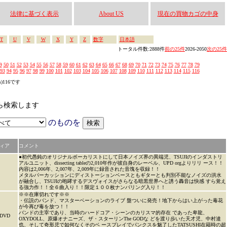
法律に基づく表示
About US
現在の買物カゴの中身
T
U
V
W
X
Y
Z
数字
日本語
トータル件数:2888件
前の25件
2026-2050
次の25件
9
50
51
52
53
54
55
56
57
58
59
60
61
62
63
64
65
66
67
68
69
70
71
72
73
74
75
76
77
78
79
93
94
95
96
97
98
99
100
101
102
103
104
105
106
107
108
109
110
111
112
113
114
115
116
s)116です
かから検索します
のものを
ィア
コメント
●初代愚鈍のオリジナルボーカリストにして日本ノイズ界の異端児、TSUJIのインダストリ
アルユニット、dissecting tableの2,010年作が彼自身のレーベル、UPD orgよりリリ ース！！
内容は2,006年、2,007年、2,009年に録音された音塊を収録！！
メタルパーカッションにディストーションベースともギターとも判別不能なノイズの洪水
が融合し、TSUJIの咆哮するデスヴォイスがさらなる暗黒世界へと誘う轟音は快感 すら覚え
る強力作！！全６曲入り！！限定１００枚ナンバリング入り！！
※※在庫切れです※※
・伝説のバンド、マスターベーションのライブ 盤ついに発売！地下からはい上がった毒花
が今再び毒を放つ！！
バンドの主宰であり、当時のハードコア・シーンのカリスマ的存在 であった卑龍、
DVD
OXYDOLL、原爆オナニーズ、ザ・スターリンThe GODな どを渡り歩いた天才児、中村達
也、そして奇形児で如何なくそのベ ースプレイでパンクスを魅了したTATSUSHI在籍時の超