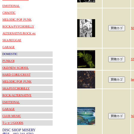
EMOTIONAL
CHAOTIC
MELODIC/POP PUNK
ROCKA/PSYCHOBILLY
M
ALTERNATIVE/ROCK etc
SKA/REGGAE
GARAGE
DOMESTIC
S
PUNK/OI
OLD/NEW SCHOOL
HARD CORE/CRUST
he
MELODIC/POP PUNK
SKA/PSYCHOBILLY
ROCK/ALTERNATIVE
EMOTIONAL
GARAGE
CLUB MUSIC
W
TシャツGOODS
DISC SHOP MISERY