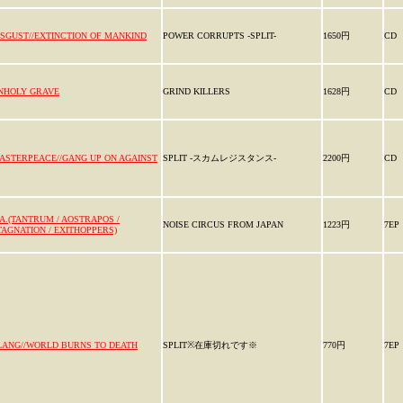
ISGUST//EXTINCTION OF MANKIND
POWER CORRUPTS -SPLIT-
1650円
CD
NHOLY GRAVE
GRIND KILLERS
1628円
CD
ASTERPEACE//GANG UP ON AGAINST
SPLIT -スカムレジスタンス-
2200円
CD
.A.(TANTRUM / AOSTRAPOS /
NOISE CIRCUS FROM JAPAN
1223円
7EP
TAGNATION / EXITHOPPERS)
LANG//WORLD BURNS TO DEATH
SPLIT※在庫切れです※
770円
7EP