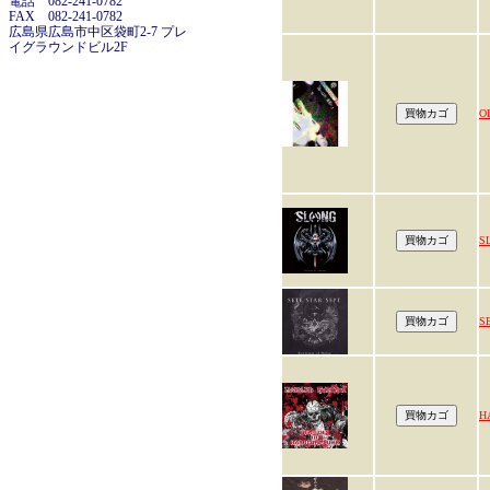
電話 082-241-0782
FAX 082-241-0782
広島県広島市中区袋町2-7 プレ
イグラウンドビル2F
O
S
S
H