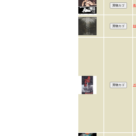
奇
B
ガ