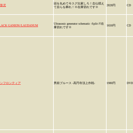
頭を丸めて今スグ出家しろ！念仏唱え
形児
2828円
CD
て自らを葬れ！※在庫切れです※
Ultrasonic generator schematic -Split-※在
LACK GANION//LAUDANUM
1650円
CD
庫切れです※
ンフロンティア
男前ブルース -高円寺頂上作戦-
1980円
DVD