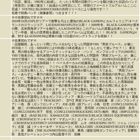
『伝説、復活』 1982年に結成し、たった１年間の活動でシーンを駆け抜けた伝説のバンド
［奇形児］が遂に復活！！結成から28年目にして、待望のファーストフルアルバムここに
完成！ YOUTHとBLOODSUCKERの共同リリースにより発売です！！
先着で特典パッチ（画像参照）つきます！！！
※※在庫切れです※※
2010年10月のSPLITツアーで衝撃を与えた愛知のBLACK GANIONとカルフォリニア/オーク
ランドのスラッジコア、LAUDANUMのSPLITが入荷！！2009年冬、BLACK GANIONが渡米
の際、北米西海岸ツアーを敢行したLAUDANUMとこのアルバムの原案は出来たという。そ
して一年後、彼らの世界観を凝縮したこのアルバムは完成した！！ BLACK GANIONは4
曲、対するLAUDANUMは渾身の1曲 12分超のロングトラックを収録！！
※在庫切れです※
・話題騒然、あっという間にプレス分がなくなった問題作VHS『男前ブルース』が遂に
DVD化！！（注：MISERYにはVHS残り3本在庫あり！！もしかして激レアか？！） 東京
発、男の唄を聴かせるアコースティック＆パンク・バンド、ガンフロンティアの2005年に
VHSで発表され、前代未聞の内容で大きな話題を呼んだ問題作『男前ブルース』が、遂に
DVDで登場！！！ VHSに収録されていた大作PV、LIVEに加え、2010年6月6日新宿アンチノ
ックでのライブを追加収録！！ ベースボーカルの佐藤茶は、この作品を足がかりにして
（かどうかは不明だが）、フジテレビ系で放送された上地雄輔主演のドラマ「逃亡弁護
士」に出演を果たした。今後の俳優活動にも期待が膨らむところである。 『男前ブルー
ス』～あらすじ～暴力の嵐吹き荒れる街・高円寺・・・壱藤会と黒裂組の抗争はし烈を極
めていた。壱藤会のしま内で薬の売をする黒裂組若頭・小島とその舎弟。それを見た壱藤
会会長・佐藤と一色は有無を言わさず小島の舎弟を射殺する。それを耳にした黒裂組組
長・黒裂は壱藤会会長・佐藤と一色の殺害を命令する。拳銃を渡され闇に怯える小
島・・・「殺られたら殺りかえす」そして抗争は激化していく事になる・・・暴力が暴力
を生み荒れていく感情・・・誰が言ったか「三つ子の魂百まで」不器用な生き方しかでき
ない漢達の不器用な人生をガンフロンティア・東京ハードコアALLCASTが熱演する！最後
に生き残るは誰だ！？ TRACKLIST： 【PV】男前ブルース 出演佐藤 茶（ガンフロンティ
ア）一色 厚（ガンフロンティア） JOE-太郎（鉄アレイ）小島 狂壱（CONCLUSION) 石
渡 雄二（FORWARD/BUZZY大和町バンド）渡田 哲司郎（CONCLUSION) 前田 良司
（CONCLUSION) 河下 哲也（CONCLUSION/HOLICKING OUT) 相内 博志（IMPULSIVE)
細川 俊之（BAD BLUX） KAWAGUCHI （CROSSFACE/BLACK DRESS EQUIPMENT) 大
坂（CROSSFACE/マッキー＆ザ・マダムース）エノキ・ボンバイエのの
（CROSSFACE/EXTINCT GOVERNMENT) 町田 ムネ（HOLICKING OUT）ジャム（ジャバ
ラ）古賀 誠（マッキー＆ザ・マダムース） MUKA-CHIN（JUDGEMENT/BUZZY大和町バ
ンド）泉 勝秋（THE SLOWMOTIONS) 日高 豚馬（撮影当時ガンフロンティア）音響和
田 直也ナレーションジーコ内山監督十川 花楠