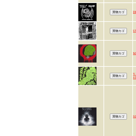
D
U
M
V
S
S