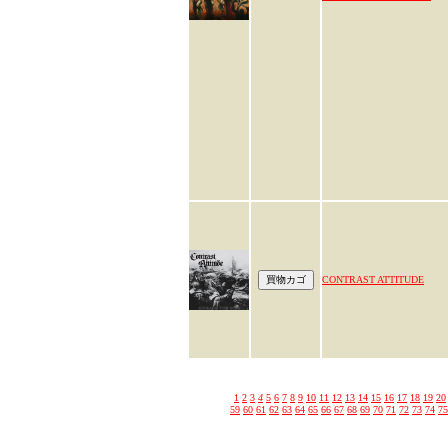
CONTRAST ATTITUDE
1
2
3
4
5
6
7
8
9
10
11
12
13
14
15
16
17
18
19
20
59
60
61
62
63
64
65
66
67
68
69
70
71
72
73
74
75