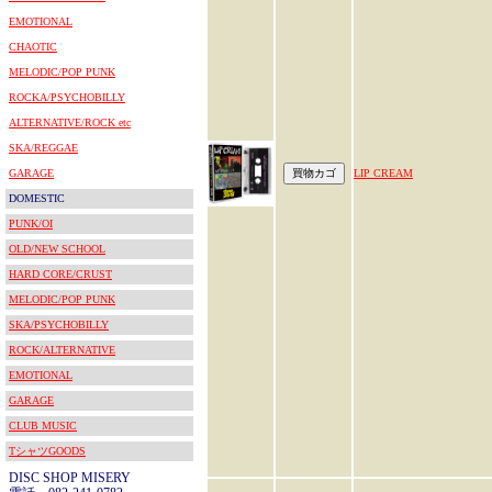
EMOTIONAL
CHAOTIC
MELODIC/POP PUNK
ROCKA/PSYCHOBILLY
ALTERNATIVE/ROCK etc
SKA/REGGAE
GARAGE
LIP CREAM
DOMESTIC
PUNK/OI
OLD/NEW SCHOOL
HARD CORE/CRUST
MELODIC/POP PUNK
SKA/PSYCHOBILLY
ROCK/ALTERNATIVE
EMOTIONAL
GARAGE
CLUB MUSIC
TシャツGOODS
DISC SHOP MISERY