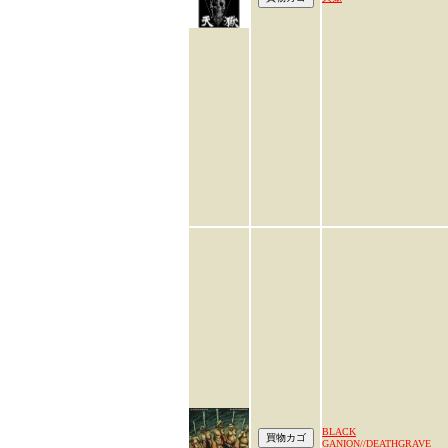
BLACK
GANION//DEATHGRAVE