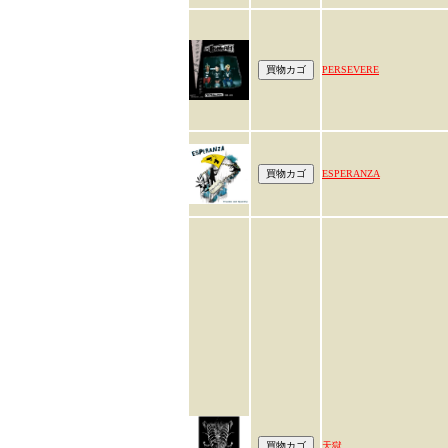
PERSEVERE
ESPERANZA
天獄