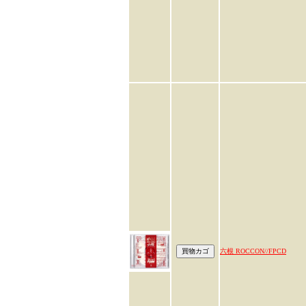
六根 ROCCON//FPCD