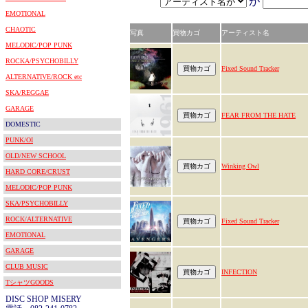
が
EMOTIONAL
CHAOTIC
写真
買物カゴ
アーティスト名
MELODIC/POP PUNK
ROCKA/PSYCHOBILLY
Fixed Sound Tracker
ALTERNATIVE/ROCK etc
SKA/REGGAE
GARAGE
FEAR FROM THE HATE
DOMESTIC
PUNK/OI
OLD/NEW SCHOOL
Winking Owl
HARD CORE/CRUST
MELODIC/POP PUNK
SKA/PSYCHOBILLY
ROCK/ALTERNATIVE
Fixed Sound Tracker
EMOTIONAL
GARAGE
CLUB MUSIC
INFECTION
TシャツGOODS
DISC SHOP MISERY