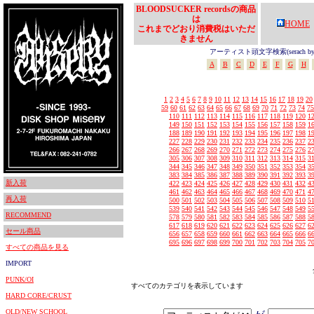
BLOODSUCKER recordsの商品
は
HOME
これまでどおり消費税はいただ
きません
アーティスト頭文字検索(serach by In
A
B
C
D
E
F
G
H
1
2
3
4
5
6
7
8
9
10
11
12
13
14
15
16
17
18
19
20
59
60
61
62
63
64
65
66
67
68
69
70
71
72
73
74
75
110
111
112
113
114
115
116
117
118
119
120
1
149
150
151
152
153
154
155
156
157
158
159
1
188
189
190
191
192
193
194
195
196
197
198
1
227
228
229
230
231
232
233
234
235
236
237
2
266
267
268
269
270
271
272
273
274
275
276
2
305
306
307
308
309
310
311
312
313
314
315
3
344
345
346
347
348
349
350
351
352
353
354
3
383
384
385
386
387
388
389
390
391
392
393
3
新入荷
422
423
424
425
426
427
428
429
430
431
432
4
461
462
463
464
465
466
467
468
469
470
471
4
再入荷
500
501
502
503
504
505
506
507
508
509
510
5
539
540
541
542
543
544
545
546
547
548
549
5
RECOMMEND
578
579
580
581
582
583
584
585
586
587
588
5
617
618
619
620
621
622
623
624
625
626
627
6
セール商品
656
657
658
659
660
661
662
663
664
665
666
6
695
696
697
698
699
700
701
702
703
704
705
7
すべての商品を見る
IMPORT
PUNK/OI
すべてのカテゴリを表示しています
HARD CORE/CRUST
OLD/NEW SCHOOL