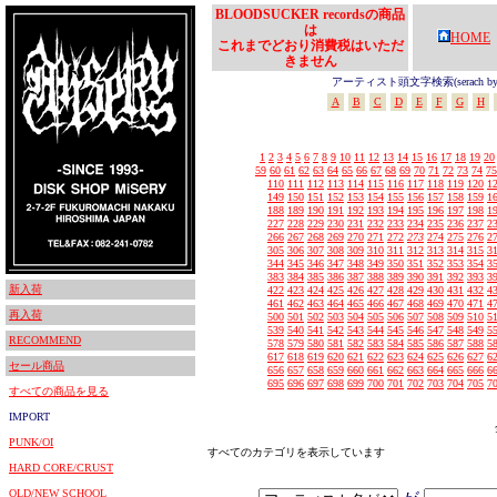
BLOODSUCKER recordsの商品
は
HOME
これまでどおり消費税はいただ
きません
アーティスト頭文字検索(serach by In
A
B
C
D
E
F
G
H
1
2
3
4
5
6
7
8
9
10
11
12
13
14
15
16
17
18
19
20
59
60
61
62
63
64
65
66
67
68
69
70
71
72
73
74
75
110
111
112
113
114
115
116
117
118
119
120
1
149
150
151
152
153
154
155
156
157
158
159
1
188
189
190
191
192
193
194
195
196
197
198
1
227
228
229
230
231
232
233
234
235
236
237
2
266
267
268
269
270
271
272
273
274
275
276
2
305
306
307
308
309
310
311
312
313
314
315
3
344
345
346
347
348
349
350
351
352
353
354
3
383
384
385
386
387
388
389
390
391
392
393
3
新入荷
422
423
424
425
426
427
428
429
430
431
432
4
461
462
463
464
465
466
467
468
469
470
471
4
再入荷
500
501
502
503
504
505
506
507
508
509
510
5
539
540
541
542
543
544
545
546
547
548
549
5
RECOMMEND
578
579
580
581
582
583
584
585
586
587
588
5
617
618
619
620
621
622
623
624
625
626
627
6
セール商品
656
657
658
659
660
661
662
663
664
665
666
6
695
696
697
698
699
700
701
702
703
704
705
7
すべての商品を見る
IMPORT
PUNK/OI
すべてのカテゴリを表示しています
HARD CORE/CRUST
OLD/NEW SCHOOL