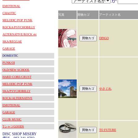
が
EMOTIONAL
CHAOTIC
写真
買物カゴ
アーティスト名
MELODIC/POP PUNK
ROCKA/PSYCHOBILLY
ALTERNATIVE/ROCK etc
DINGO
SKA/REGGAE
GARAGE
DOMESTIC
PUNK/OI
OLD/NEW SCHOOL
HARD CORE/CRUST
MELODIC/POP PUNK
やさぐれ
SKA/PSYCHOBILLY
ROCK/ALTERNATIVE
EMOTIONAL
GARAGE
CLUB MUSIC
TシャツGOODS
TO FUTURE
DISC SHOP MISERY