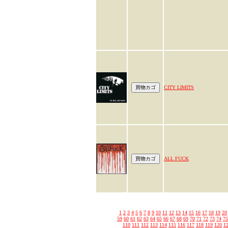
CITY LIMITS
ALL FUCK
1
2
3
4
5
6
7
8
9
10
11
12
13
14
15
16
17
18
19
20
59
60
61
62
63
64
65
66
67
68
69
70
71
72
73
74
75
110
111
112
113
114
115
116
117
118
119
120
1