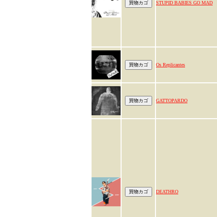
STUPID BABIES GO MAD
Os Replicantes
GATTOPARDO
DEATHRO