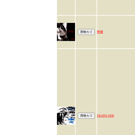
野晒
DEATH SIDE