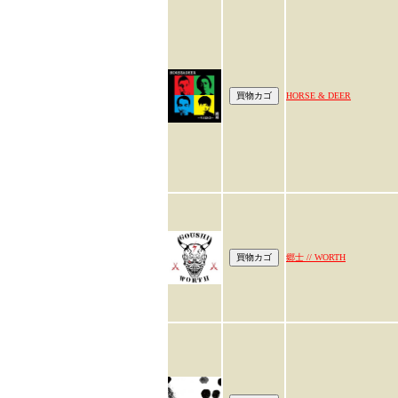
HORSE & DEER
郷士 // WORTH