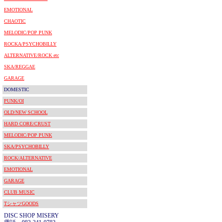
EMOTIONAL
CHAOTIC
MELODIC/POP PUNK
ROCKA/PSYCHOBILLY
ALTERNATIVE/ROCK etc
SKA/REGGAE
GARAGE
DOMESTIC
PUNK/OI
OLD/NEW SCHOOL
HARD CORE/CRUST
MELODIC/POP PUNK
SKA/PSYCHOBILLY
ROCK/ALTERNATIVE
EMOTIONAL
GARAGE
CLUB MUSIC
TシャツGOODS
DISC SHOP MISERY