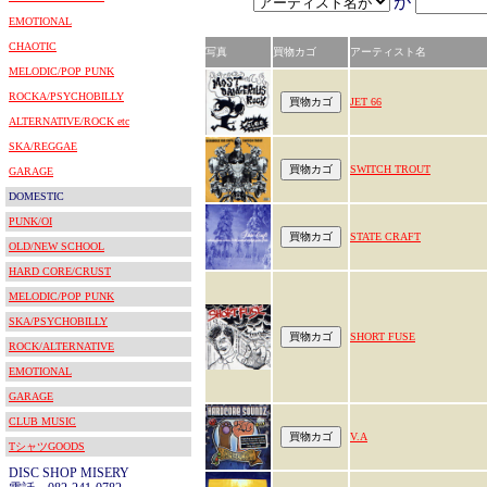
が
EMOTIONAL
CHAOTIC
写真
買物カゴ
アーティスト名
MELODIC/POP PUNK
ROCKA/PSYCHOBILLY
JET 66
ALTERNATIVE/ROCK etc
SKA/REGGAE
SWITCH TROUT
GARAGE
DOMESTIC
PUNK/OI
STATE CRAFT
OLD/NEW SCHOOL
HARD CORE/CRUST
MELODIC/POP PUNK
SKA/PSYCHOBILLY
SHORT FUSE
ROCK/ALTERNATIVE
EMOTIONAL
GARAGE
CLUB MUSIC
V.A
TシャツGOODS
DISC SHOP MISERY