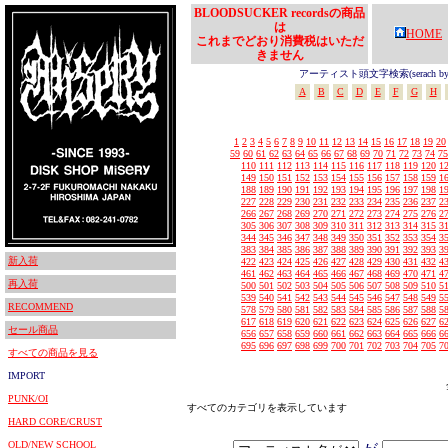
BLOODSUCKER recordsの商品
は
HOME
これまでどおり消費税はいただ
きません
アーティスト頭文字検索(serach by In
A
B
C
D
E
F
G
H
1
2
3
4
5
6
7
8
9
10
11
12
13
14
15
16
17
18
19
20
59
60
61
62
63
64
65
66
67
68
69
70
71
72
73
74
75
110
111
112
113
114
115
116
117
118
119
120
1
149
150
151
152
153
154
155
156
157
158
159
1
188
189
190
191
192
193
194
195
196
197
198
1
227
228
229
230
231
232
233
234
235
236
237
2
266
267
268
269
270
271
272
273
274
275
276
2
305
306
307
308
309
310
311
312
313
314
315
3
344
345
346
347
348
349
350
351
352
353
354
3
383
384
385
386
387
388
389
390
391
392
393
3
新入荷
422
423
424
425
426
427
428
429
430
431
432
4
461
462
463
464
465
466
467
468
469
470
471
4
再入荷
500
501
502
503
504
505
506
507
508
509
510
5
539
540
541
542
543
544
545
546
547
548
549
5
RECOMMEND
578
579
580
581
582
583
584
585
586
587
588
5
617
618
619
620
621
622
623
624
625
626
627
6
セール商品
656
657
658
659
660
661
662
663
664
665
666
6
695
696
697
698
699
700
701
702
703
704
705
7
すべての商品を見る
IMPORT
PUNK/OI
すべてのカテゴリを表示しています
HARD CORE/CRUST
OLD/NEW SCHOOL