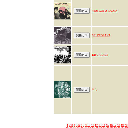
YOU GOT A RADIO !
SELVFORAKT
DISCHARGE
V.A.
1
2
3
4
5
6
7
8
9
10
11
12
13
14
15
16
17
18
19
20