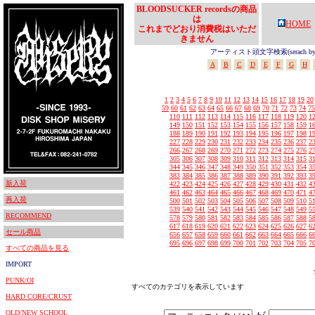
BLOODSUCKER recordsの商品
は
HOME
これまでどおり消費税はいただ
きません
アーティスト頭文字検索(serach by In
A
B
C
D
E
F
G
H
1
2
3
4
5
6
7
8
9
10
11
12
13
14
15
16
17
18
19
20
59
60
61
62
63
64
65
66
67
68
69
70
71
72
73
74
75
110
111
112
113
114
115
116
117
118
119
120
1
149
150
151
152
153
154
155
156
157
158
159
1
188
189
190
191
192
193
194
195
196
197
198
1
227
228
229
230
231
232
233
234
235
236
237
2
266
267
268
269
270
271
272
273
274
275
276
2
305
306
307
308
309
310
311
312
313
314
315
3
344
345
346
347
348
349
350
351
352
353
354
3
383
384
385
386
387
388
389
390
391
392
393
3
新入荷
422
423
424
425
426
427
428
429
430
431
432
4
461
462
463
464
465
466
467
468
469
470
471
4
再入荷
500
501
502
503
504
505
506
507
508
509
510
5
539
540
541
542
543
544
545
546
547
548
549
5
RECOMMEND
578
579
580
581
582
583
584
585
586
587
588
5
617
618
619
620
621
622
623
624
625
626
627
6
セール商品
656
657
658
659
660
661
662
663
664
665
666
6
695
696
697
698
699
700
701
702
703
704
705
7
すべての商品を見る
IMPORT
PUNK/OI
すべてのカテゴリを表示しています
HARD CORE/CRUST
OLD/NEW SCHOOL