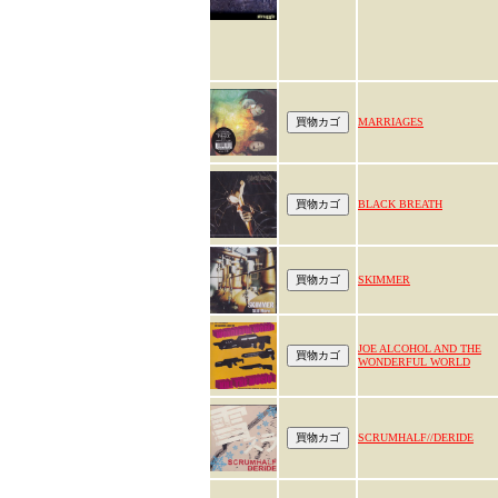
MARRIAGES
BLACK BREATH
SKIMMER
JOE ALCOHOL AND THE
WONDERFUL WORLD
SCRUMHALF//DERIDE