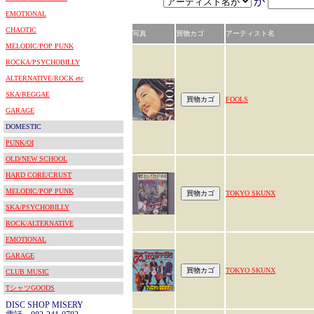
が
EMOTIONAL
CHAOTIC
写真
買物カゴ
アーティスト名
MELODIC/POP PUNK
ROCKA/PSYCHOBILLY
ALTERNATIVE/ROCK etc
SKA/REGGAE
FOOLS
GARAGE
DOMESTIC
PUNK/OI
OLD/NEW SCHOOL
HARD CORE/CRUST
MELODIC/POP PUNK
TOKYO SKUNX
SKA/PSYCHOBILLY
ROCK/ALTERNATIVE
EMOTIONAL
GARAGE
TOKYO SKUNX
CLUB MUSIC
TシャツGOODS
DISC SHOP MISERY