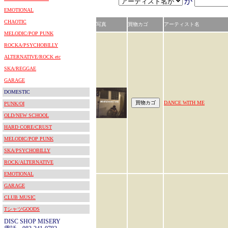
が
EMOTIONAL
CHAOTIC
写真
買物カゴ
アーティスト名
MELODIC/POP PUNK
ROCKA/PSYCHOBILLY
ALTERNATIVE/ROCK etc
SKA/REGGAE
GARAGE
DOMESTIC
DANCE WITH ME
PUNK/OI
OLD/NEW SCHOOL
HARD CORE/CRUST
MELODIC/POP PUNK
SKA/PSYCHOBILLY
ROCK/ALTERNATIVE
EMOTIONAL
GARAGE
CLUB MUSIC
TシャツGOODS
DISC SHOP MISERY