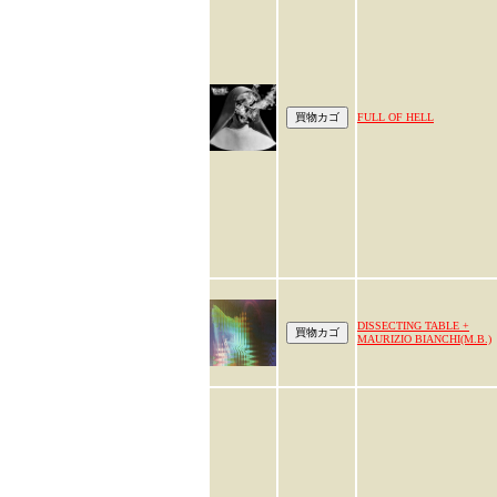
FULL OF HELL
DISSECTING TABLE +
MAURIZIO BIANCHI(M.B.)