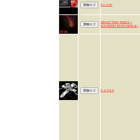
S.L.O.D.
DISSECTING TABLE +
MAURIZIO BIANCHI(M.B.)
G.A.T.E.S