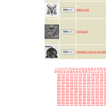
THISCLOSE
OI POLLOI
LOOKING FOR AN ANSWE
1
2
3
4
5
6
7
8
9
10
11
12
13
14
15
16
17
18
19
20
59
60
61
62
63
64
65
66
67
68
69
70
71
72
73
74
75
110
111
112
113
114
115
116
117
118
119
120
1
149
150
151
152
153
154
155
156
157
158
159
1
188
189
190
191
192
193
194
195
196
197
198
1
227
228
229
230
231
232
233
234
235
236
237
2
266
267
268
269
270
271
272
273
274
275
276
2
305
306
307
308
309
310
311
312
313
314
315
3
344
345
346
347
348
349
350
351
352
353
354
3
383
384
385
386
387
388
389
390
391
392
393
3
422
423
424
425
426
427
428
429
430
431
432
4
461
462
463
464
465
466
467
468
469
470
471
4
500
501
502
503
504
505
506
507
508
509
510
5
539
540
541
542
543
544
545
546
547
548
549
5