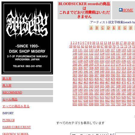
BLOODSUCKER recordsの商品
は
HOME
これまでどおり消費税はいただ
きません
アーティスト頭文字検索(serach by In
A
B
C
D
E
F
G
H
1
2
3
4
5
6
7
8
9
10
11
12
13
14
15
16
17
18
19
20
59
60
61
62
63
64
65
66
67
68
69
70
71
72
73
74
75
110
111
112
113
114
115
116
117
118
119
120
1
149
150
151
152
153
154
155
156
157
158
159
1
188
189
190
191
192
193
194
195
196
197
198
1
227
228
229
230
231
232
233
234
235
236
237
2
266
267
268
269
270
271
272
273
274
275
276
2
305
306
307
308
309
310
311
312
313
314
315
3
344
345
346
347
348
349
350
351
352
353
354
3
383
384
385
386
387
388
389
390
391
392
393
3
新入荷
422
423
424
425
426
427
428
429
430
431
432
4
461
462
463
464
465
466
467
468
469
470
471
4
再入荷
500
501
502
503
504
505
506
507
508
509
510
5
539
540
541
542
543
544
545
546
547
548
549
5
RECOMMEND
578
579
580
581
582
583
584
585
586
587
588
5
617
618
619
620
621
622
623
624
625
626
627
6
セール商品
656
657
658
659
660
661
662
663
664
665
666
6
695
696
697
698
699
700
701
702
703
704
705
7
すべての商品を見る
IMPORT
PUNK/OI
すべてのカテゴリを表示しています
HARD CORE/CRUST
OLD/NEW SCHOOL