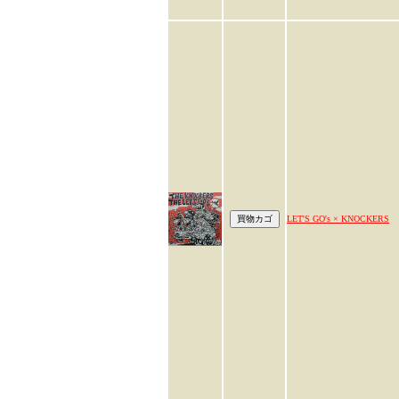
LET'S GO's × KNOCKERS