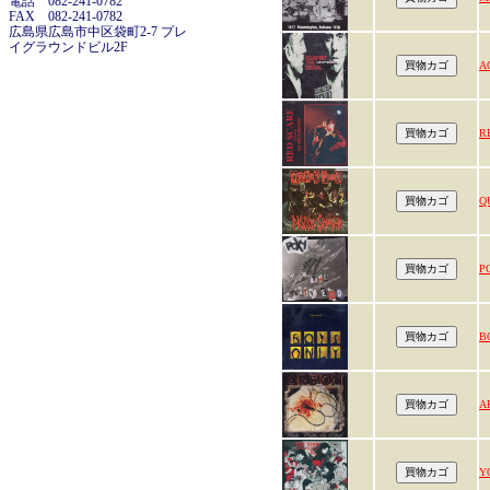
電話 082-241-0782
FAX 082-241-0782
広島県広島市中区袋町2-7 プレ
イグラウンドビル2F
A
R
Q
P
B
A
Y