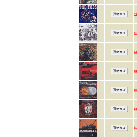
Y
M
K
B
B
D
D