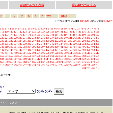
法律に基づく表示
買い物カゴを見る
T
U
V
W
X
Y
Z
数字
日本語
トータル件数:14724件
前の20件
14661-14680
次の20件
9
50
51
52
53
54
55
56
57
58
59
60
61
62
63
64
65
66
67
68
69
70
71
72
73
74
75
76
77
78
79
118
119
120
121
122
123
124
125
126
127
128
129
130
131
132
133
134
135
136
137
138
139
172
173
174
175
176
177
178
179
180
181
182
183
184
185
186
187
188
189
190
191
192
193
226
227
228
229
230
231
232
233
234
235
236
237
238
239
240
241
242
243
244
245
246
247
280
281
282
283
284
285
286
287
288
289
290
291
292
293
294
295
296
297
298
299
300
301
334
335
336
337
338
339
340
341
342
343
344
345
346
347
348
349
350
351
352
353
354
355
388
389
390
391
392
393
394
395
396
397
398
399
400
401
402
403
404
405
406
407
408
409
442
443
444
445
446
447
448
449
450
451
452
453
454
455
456
457
458
459
460
461
462
463
496
497
498
499
500
501
502
503
504
505
506
507
508
509
510
511
512
513
514
515
516
517
550
551
552
553
554
555
556
557
558
559
560
561
562
563
564
565
566
567
568
569
570
571
604
605
606
607
608
609
610
611
612
613
614
615
616
617
618
619
620
621
622
623
624
625
658
659
660
661
662
663
664
665
666
667
668
669
670
671
672
673
674
675
676
677
678
679
712
713
714
715
716
717
718
719
720
721
722
723
724
725
726
727
728
729
730
731
732
733
734
735
736
737
s)737です
ます
アが
のものを
ィア
コメント
•97年発表の1stアルバム！80年代のUK PUNK/HARD COREを彷彿させるサウンドは