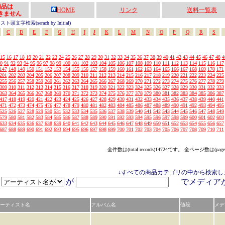
の商品は
HOME
リンク
送料一覧表
きません
頭文字検索(serach by Initial)
C
D
E
F
G
H
I
J
K
L
M
N
O
P
Q
R
S
15
16
17
18
19
20
21
22
23
24
25
26
27
28
29
30
31
32
33
34
35
36
37
38
39
40
41
42
43
44
45
46
47
48
4
0
91
92
93
94
95
96
97
98
99
100
101
102
103
104
105
106
107
108
109
110
111
112
113
114
115
116
117
147
148
149
150
151
152
153
154
155
156
157
158
159
160
161
162
163
164
165
166
167
168
169
170
171
201
202
203
204
205
206
207
208
209
210
211
212
213
214
215
216
217
218
219
220
221
222
223
224
225
255
256
257
258
259
260
261
262
263
264
265
266
267
268
269
270
271
272
273
274
275
276
277
278
279
309
310
311
312
313
314
315
316
317
318
319
320
321
322
323
324
325
326
327
328
329
330
331
332
333
363
364
365
366
367
368
369
370
371
372
373
374
375
376
377
378
379
380
381
382
383
384
385
386
387
417
418
419
420
421
422
423
424
425
426
427
428
429
430
431
432
433
434
435
436
437
438
439
440
441
471
472
473
474
475
476
477
478
479
480
481
482
483
484
485
486
487
488
489
490
491
492
493
494
495
525
526
527
528
529
530
531
532
533
534
535
536
537
538
539
540
541
542
543
544
545
546
547
548
549
579
580
581
582
583
584
585
586
587
588
589
590
591
592
593
594
595
596
597
598
599
600
601
602
603
633
634
635
636
637
638
639
640
641
642
643
644
645
646
647
648
649
650
651
652
653
654
655
656
657
687
688
689
690
691
692
693
694
695
696
697
698
699
700
701
702
703
704
705
706
707
708
709
710
711
全件数は(total records)14724です。 全ページ数は(page
↓すべての商品カテゴリの中から検索し
が
でメディ
ーティスト名
アルバム名
値段
メデ