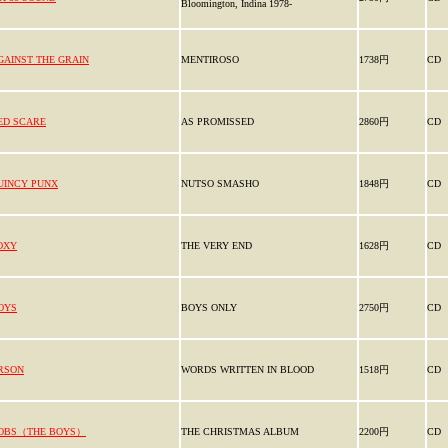
Bloomington, Indina 1978-
GAINST THE GRAIN
MENTIROSO
1738円
CD
ED SCARE
AS PROMISSED
2860円
CD
UINCY PUNX
NUTSO SMASHO
1848円
CD
OXY
THE VERY END
1628円
CD
OYS
BOYS ONLY
2750円
CD
RSON
WORDS WRITTEN IN BLOOD
1518円
CD
OBS（THE BOYS）
THE CHRISTMAS ALBUM
2200円
CD