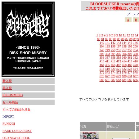
BLOODSUCKER records
これまでどおり消費税はいただ
アーティスト
A
B
1
2
3
4
5
6
7
8
9
10
11
12
13
14
80
81
82
83
84
85
86
87
88
89
9
140
141
142
143
144
145
146
194
195
196
197
198
199
200
248
249
250
251
252
253
254
302
303
304
305
306
307
308
356
357
358
359
360
361
362
410
411
412
413
414
415
416
464
465
466
467
468
469
470
518
519
520
521
522
523
524
572
573
574
575
576
577
578
626
627
628
629
630
631
632
680
681
682
683
684
685
686
新入荷
再入荷
RECOMMEND
すべてのカテゴリを表示しています
セール商品
すべての商品を見る
IMPORT
PUNK/OI
写真
買物カゴ
ア
HARD CORE/CRUST
OLD/NEW SCHOOL