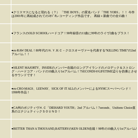
●クリスマスになると現れる（？） 「THE BOYS」の変名バンド「THE YOBS」！！ 今作
は2001年に再結成されてのｽﾀｼﾞｵレコーディング作品です。 再録＋新曲での全15曲！
●フランスのOLD SCHOOLハードコア！98年録音の11曲に99年のライヴ2曲をプラス！
●ex-RAW DEAL！80年代のＮ.Ｙ.H.Ｃ－クロスオーヴァーを代表する”KILLING TIME”の2nd
アルバム！！
●SILENT MAJORTY、INSIDEのメンバー在籍のロングアイランドのメロデック＆ストロン
グ・ハードコア・バンドの10曲入り1stアルバム！7SECONDSやLIFETIME辺りを彷彿とさせ
るサウンドです！
●ex-CRO-MAGS、LEEWAY、SICK OF IT ALLのメンバーによるNYHCスーパーバンド！
1998年作品！
●CA州のポジティヴＨ.Ｃ「DIEHARD YOUTH」2nd アルバム！7seconds、Uniform Choice直
系のエナジェティックＳＯＵＮＤ！
●BETTER THAN A THOUSAND,BATTERYのKEN OLDEN在籍！98年の10曲入り1stアルバム!