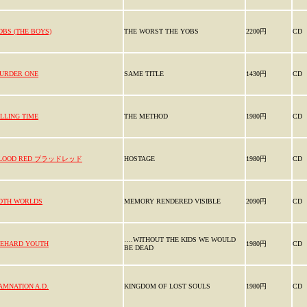
OBS (THE BOYS)
THE WORST THE YOBS
2200円
CD
URDER ONE
SAME TITLE
1430円
CD
ILLING TIME
THE METHOD
1980円
CD
LOOD RED ブラッドレッド
HOSTAGE
1980円
CD
OTH WORLDS
MEMORY RENDERED VISIBLE
2090円
CD
….WITHOUT THE KIDS WE WOULD
IEHARD YOUTH
1980円
CD
BE DEAD
AMNATION A.D.
KINGDOM OF LOST SOULS
1980円
CD