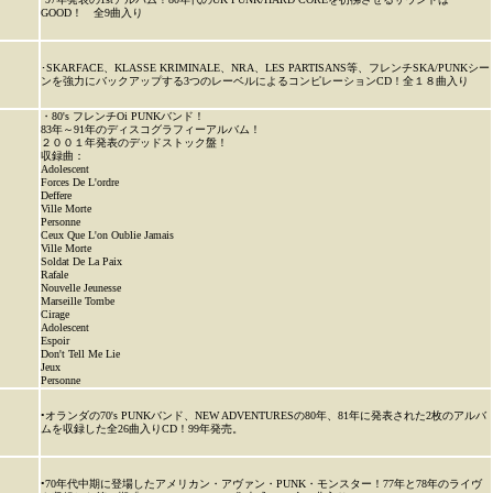
GOOD！ 全9曲入り
･SKARFACE、KLASSE KRIMINALE、NRA、LES PARTISANS等、フレンチSKA/PUNKシー
ンを強力にバックアップする3つのレーベルによるコンピレーションCD！全１８曲入り
・80's フレンチOi PUNKバンド！
83年～91年のディスコグラフィーアルバム！
２００１年発表のデッドストック盤！
収録曲：
Adolescent
Forces De L'ordre
Deffere
Ville Morte
Personne
Ceux Que L'on Oublie Jamais
Ville Morte
Soldat De La Paix
Rafale
Nouvelle Jeunesse
Marseille Tombe
Cirage
Adolescent
Espoir
Don't Tell Me Lie
Jeux
Personne
•オランダの70's PUNKバンド、NEW ADVENTURESの80年、81年に発表された2枚のアルバ
ムを収録した全26曲入りCD！99年発売。
•70年代中期に登場したアメリカン・アヴァン・PUNK・モンスター！77年と78年のライヴ