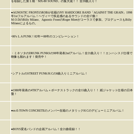
を収録した第１期「MX-80 SOUND」の集大成！！ 全20曲入り！
●AGNOSTIC FRONTのROBが在籍のNY HARDCORE BAND「AGAINST THE GRAIN」1998
年1stフルアルバム！ヘヴィーで疾走感のあるサウンドの全17曲！
M.O.DのBilly Milano、Agnostic FrontのRoger Miretがコーラスで参加。プロデュースもBilly
Milanoによるもの。
•80's L.A PUNK！82年ー88年のコンピレーション！
・ミネソタのDRUNK PUNKSの98年発表2ndアルバム！全21曲入り！！エンハンスド仕様で
映像も観れます！発売中！
•シアトルのSTREET PUNK/H.Cの8曲入りミニアルバム！
●1980年発表の4THアルバム＋ボーナストラックの全15曲入り！！ 紙ジャケット仕様の日本
盤！
●ex-E-TOWN CONCRETEのメンバー在籍のメタリックH.Cのデビューミニアルバム！
●BOYS変名バンドの企画アルバム！全21曲収録！！