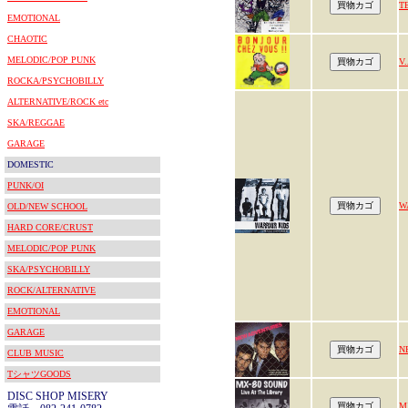
T
EMOTIONAL
CHAOTIC
MELODIC/POP PUNK
V
ROCKA/PSYCHOBILLY
ALTERNATIVE/ROCK etc
SKA/REGGAE
GARAGE
DOMESTIC
PUNK/OI
W
OLD/NEW SCHOOL
HARD CORE/CRUST
MELODIC/POP PUNK
SKA/PSYCHOBILLY
ROCK/ALTERNATIVE
EMOTIONAL
GARAGE
N
CLUB MUSIC
TシャツGOODS
DISC SHOP MISERY
M