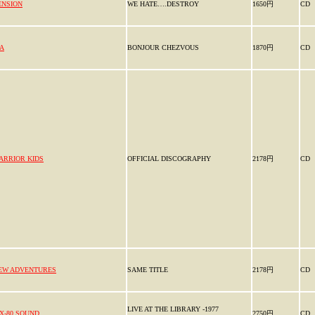
ENSION
WE HATE….DESTROY
1650円
CD
.A
BONJOUR CHEZVOUS
1870円
CD
ARRIOR KIDS
OFFICIAL DISCOGRAPHY
2178円
CD
EW ADVENTURES
SAME TITLE
2178円
CD
LIVE AT THE LIBRARY -1977
X-80 SOUND
2750円
CD