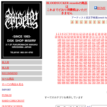
BLOODSUCKER recordsの商品
は
HOME
これまでどおり消費税はいただ
きません
アーティスト頭文字検索(serach by In
A
B
C
D
E
F
G
H
1
2
3
4
5
6
7
8
9
10
11
12
13
14
15
16
17
18
19
20
59
60
61
62
63
64
65
66
67
68
69
70
71
72
73
74
75
110
111
112
113
114
115
116
117
118
119
120
1
149
150
151
152
153
154
155
156
157
158
159
1
188
189
190
191
192
193
194
195
196
197
198
1
227
228
229
230
231
232
233
234
235
236
237
2
266
267
268
269
270
271
272
273
274
275
276
2
305
306
307
308
309
310
311
312
313
314
315
3
344
345
346
347
348
349
350
351
352
353
354
3
383
384
385
386
387
388
389
390
391
392
393
3
新入荷
422
423
424
425
426
427
428
429
430
431
432
4
461
462
463
464
465
466
467
468
469
470
471
4
再入荷
500
501
502
503
504
505
506
507
508
509
510
5
539
540
541
542
543
544
545
546
547
548
549
5
RECOMMEND
578
579
580
581
582
583
584
585
586
587
588
5
617
618
619
620
621
622
623
624
625
626
627
6
セール商品
656
657
658
659
660
661
662
663
664
665
666
6
695
696
697
698
699
700
701
702
703
704
705
7
すべての商品を見る
IMPORT
PUNK/OI
すべてのカテゴリを表示しています
HARD CORE/CRUST
OLD/NEW SCHOOL