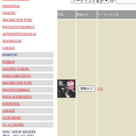
が
EMOTIONAL
CHAOTIC
写真
買物カゴ
アーティスト名
MELODIC/POP PUNK
ROCKA/PSYCHOBILLY
ALTERNATIVE/ROCK etc
SKA/REGGAE
GARAGE
DOMESTIC
PUNK/OI
OLD/NEW SCHOOL
HARD CORE/CRUST
MELODIC/POP PUNK
V.A.
SKA/PSYCHOBILLY
ROCK/ALTERNATIVE
EMOTIONAL
GARAGE
CLUB MUSIC
TシャツGOODS
DISC SHOP MISERY