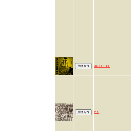
OLHO SECO
V.A.