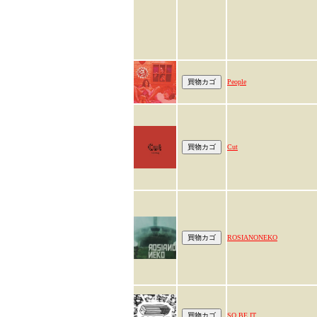
People
Cut
ROSIANONEKO
SO BE IT