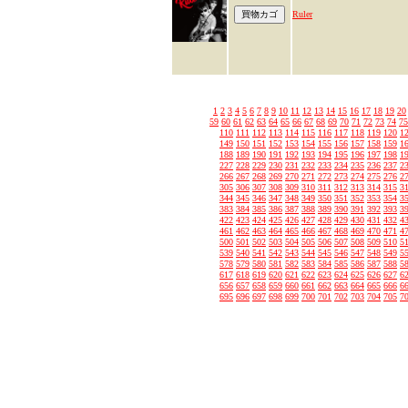
Ruler
1
2
3
4
5
6
7
8
9
10
11
12
13
14
15
16
17
18
19
20
59
60
61
62
63
64
65
66
67
68
69
70
71
72
73
74
75
110
111
112
113
114
115
116
117
118
119
120
1
149
150
151
152
153
154
155
156
157
158
159
1
188
189
190
191
192
193
194
195
196
197
198
1
227
228
229
230
231
232
233
234
235
236
237
2
266
267
268
269
270
271
272
273
274
275
276
2
305
306
307
308
309
310
311
312
313
314
315
3
344
345
346
347
348
349
350
351
352
353
354
3
383
384
385
386
387
388
389
390
391
392
393
3
422
423
424
425
426
427
428
429
430
431
432
4
461
462
463
464
465
466
467
468
469
470
471
4
500
501
502
503
504
505
506
507
508
509
510
5
539
540
541
542
543
544
545
546
547
548
549
5
578
579
580
581
582
583
584
585
586
587
588
5
617
618
619
620
621
622
623
624
625
626
627
6
656
657
658
659
660
661
662
663
664
665
666
6
695
696
697
698
699
700
701
702
703
704
705
7