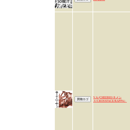
V.A.(CHEERIO/ネメシ
ス/CROSSFACE/RAPPA）