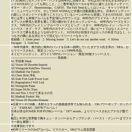
いつの時代でもインディー・バンドは60年代に回帰する、それは2017年を生きる20代のバ
ンドSUUEATにとっても同じこと。ここ数年地方ローカルを中心に盛り上がるインディー、
ギター・ポップ、Homecomings、CAR10、The Full Teenzもしくはシャム・キャッツやヨギ
ー・ニューウェーブス、そしてNOT WONKなど共通の活動基盤を持ち、日本のインディー
の新しいスタンドードを形つくろうとしているシーンの中から登場してきたSUUEAT。2017
年には早くも単独アルバムを予定!彼らのサウンドは、80年代のプライマル・スクリームや
オアシスが夢見た世界を通して受け継がれてきたロックンロール。 60年代のバーズとキン
クス、70年代のフレイミン’グルーヴィーズとビッグ・スター、80年代のレイン・パレード
とハウス・オブ・ラブ、90年代のヨラテンゴとパステルズ、強いビートではなくエコーと
コーラスで夢を見るような60’sサウンド。 SUUEATが目指すのはロックの本流ではなく、い
つもその隣にある消えそうで消えないドリーミーなロック。
収録曲：1. Green peace 2. Missing homer 3. Let’s do not say another word 4. Kitten
Shyagare 5. Gold boy
・90年代後半、精力的に海外のバンドを日本へ招聘していたダグラス氏主宰の「DEA」か
らリリースされた、限定コンピレーション1998年作品。
ネイビージャケット、ホワイトVINYLバージョン・限定200枚ナンバー入り。
---------------------------------------------------- 収録曲：
A1.宇頭巻:Mask
A2.Vision Of Disorder:Imprint
A3.Wrongside:Kuh(New Version)
A4.Madball:Our Family
A5.Chest Hole:浄化
A6.Stale Fish Grab:Power Lust
B1.Regurgitator:I Will Lick
B2.Wrongside:Paala
B3.Super 04:No Time
B4.2nd Plus 1:やがて来るその日
B5.Madball:Pushin' Me
B6.Vision Of Disorder:Element
●日産マーチCM曲、木村カエラへの楽曲提供等でも知られる、 UKパワーポップ・ロックバ
ンド「FARRAH」2007年アルバム！
日本が誇るPOWER POP/PUNKレーベル「1977 records」よりリリースされたアナログ盤で
す。
幅広いPOPな世界観で胸キュン・ナンバーからアップテンポ・バースト・ナンバーまでファ
ラー節を展開！！
※在庫切れです※
●85年リリースの2ndアルバム。リマスター、180グラム高音質盤