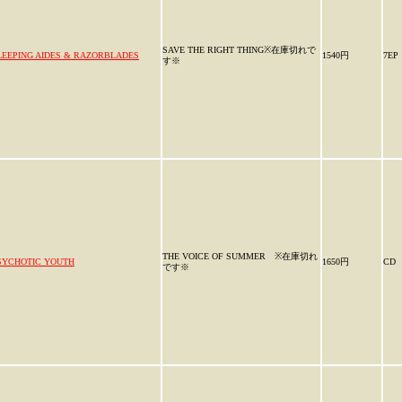
SAVE THE RIGHT THING※在庫切れで
LEEPING AIDES & RAZORBLADES
1540円
7EP
す※
THE VOICE OF SUMMER ※在庫切れ
SYCHOTIC YOUTH
1650円
CD
です※