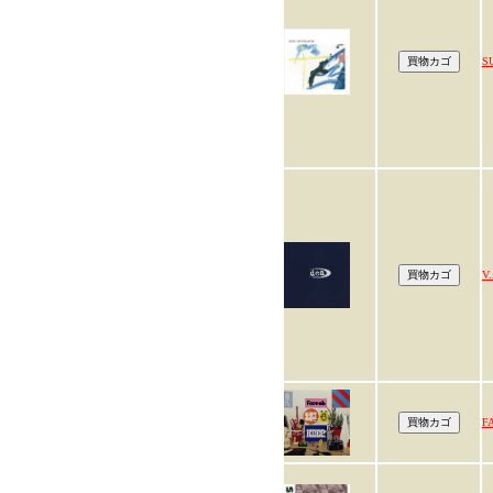
S
V.
F