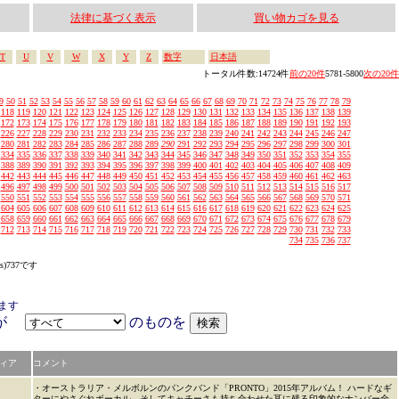
法律に基づく表示
買い物カゴを見る
T
U
V
W
X
Y
Z
数字
日本語
トータル件数:14724件
前の20件
5781-5800
次の20件
9
50
51
52
53
54
55
56
57
58
59
60
61
62
63
64
65
66
67
68
69
70
71
72
73
74
75
76
77
78
79
118
119
120
121
122
123
124
125
126
127
128
129
130
131
132
133
134
135
136
137
138
139
172
173
174
175
176
177
178
179
180
181
182
183
184
185
186
187
188
189
190
191
192
193
226
227
228
229
230
231
232
233
234
235
236
237
238
239
240
241
242
243
244
245
246
247
280
281
282
283
284
285
286
287
288
289
290
291
292
293
294
295
296
297
298
299
300
301
334
335
336
337
338
339
340
341
342
343
344
345
346
347
348
349
350
351
352
353
354
355
388
389
390
391
392
393
394
395
396
397
398
399
400
401
402
403
404
405
406
407
408
409
442
443
444
445
446
447
448
449
450
451
452
453
454
455
456
457
458
459
460
461
462
463
496
497
498
499
500
501
502
503
504
505
506
507
508
509
510
511
512
513
514
515
516
517
550
551
552
553
554
555
556
557
558
559
560
561
562
563
564
565
566
567
568
569
570
571
604
605
606
607
608
609
610
611
612
613
614
615
616
617
618
619
620
621
622
623
624
625
658
659
660
661
662
663
664
665
666
667
668
669
670
671
672
673
674
675
676
677
678
679
712
713
714
715
716
717
718
719
720
721
722
723
724
725
726
727
728
729
730
731
732
733
734
735
736
737
s)737です
ます
アが
のものを
ィア
コメント
・オーストラリア・メルボルンのパンクバンド「PRONTO」2015年アルバム！ ハードなギ
ターにやさぐれボーカル、そしてキャチーさも持ち合わせた耳に残る印象的なナンバー全