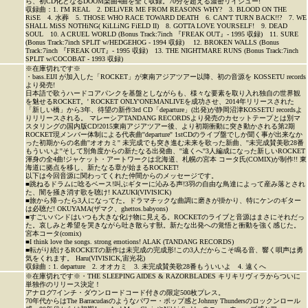
ら、初CD化となるDOOM楽曲4曲を全て収録。70分を超える濃密リイシュー!
収録曲：1. I'M REAL 2. DELiVER ME FROM REASONS WHY? 3. BLOOD ON THE
RiSE 4. 水葬 5. THOSE WHO RACE TOWARD DEATH 6. CAN'T TURN BACK!!? 7. WE
SHALL MiSS NOTHiNG( KiLLiNG FiELD II) 8. GOTTA LOVE YOURSELF! 9. DEAD
SOUL 10. A CRUEL WORLD (Bonus Track:7inch 『FREAK OUT』- 1995 収録) 11. SURE
(Bonus Track:7inch SPLIT w/HEDGEHOG - 1994 収録) 12. BROKEN WALLS (Bonus
Track:7inch 『FREAK OUT』- 1995 収録) 13. THE NIGHTMARE RUNS (Bonus Track:7inch
SPLIT w/COCOBAT - 1993 収録)
※在庫切れです※
・bass.EIJI が加入した「ROCKET」が東南アジアツアー以降、初の音源を KOSSETU records
より発売!
日本語で歌うハードコアパンクを基盤としながらも、様々な要素を取り入れ独自の世界観
を魅せるROCKET。' ROCKET ONLY'ONEMANLIVEを成功させ、2014年リリースされた
「新しい橋」から3年、待望の新作3rd CD「departure」(出発)が静岡沼津KOSSETU recordsよ
りリリースされる。 マレーシアTANDANG RECORDSより発売のカセットテープとは別マ
スタリングの国内版CD!2015東南アジアツアー後、より初期衝動に突き動かされる第2期
ROCKET現メンバー体制による代表曲''departure'' 1stCDのライブ盤でしか聞く事が出来なか
った初期からの名曲''オオカミ'' 未完成でも突き進む未来を歌った新曲、''未完成賛美歌28番
もういいよ''そして別角度からの新たなる出発曲、''遠くへ''3人編成になった新しいROCKET
渾身の全4曲!ジャケット・アートワークは北海道、札幌の宮本 コータ氏(COMIX)が制作!! 東
海道に拠点を移し、新たなる章が始まるROCKET!
以下は今回音源に関わってくれた仲間からのメッセージです。
■跳ねるドラムに唸るベース!叫ぶギターに沁みる声!3羽の自由な鳥達によって産み落とされ
た、闇を掻き消す歌を聴け! KAZUKI(VIVISICK)
■旅から帰ったら3人になってた。ドラマチックな曲調に磨きが掛かり、特にケンのギター
は必聴だ! OKUYAMA(ザマク、ghettos.babyons)
■すごいバンドはいつも大きな化け物に見える。ROCKETのライブと音源はまさにそれだっ
た。哀しみと希望を哭きながら吐き散らす獣。新たな出発への覚悟と衝動を強く感じた。
宮本コータ(comix)
■I think love the songs. strong emotions! ALAK (TANDANG RECORDS)
■転がり続けるROCKETの新作は未完成の完成形!この3人だからこそ鳴る音、響く唄声は勇
気をくれます。 Haru(VIVISICK,宙光花)
収録曲：1. departure 2. オオカミ 3. 未完成賛美歌28番もういいよ 4. 遠くへ
※在庫切れです※・THE SLEEPING AIDES & RAZORBLADES キリキリヴィラからついに
単独作のリリース決定！
アナログ7インチ・ダウンロードコード付きの限定500枚プレス。
70年代からはThe Barracudasのようなパワー・ポップ感とJohnny Thundersのロックンロール