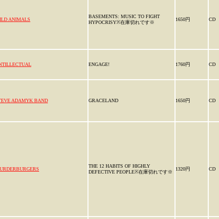
BASEMENTS: MUSIC TO FIGHT
ILD ANIMALS
1650円
CD
HYPOCRISY※在庫切れです※
NTILLECTUAL
ENGAGE!
1760円
CD
TEVE ADAMYK BAND
GRACELAND
1650円
CD
THE 12 HABITS OF HIGHLY
URDERBURGERS
1320円
CD
DEFECTIVE PEOPLE※在庫切れです※