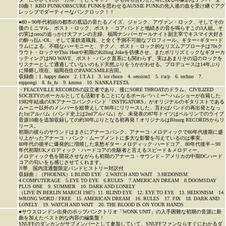
10曲！ KBD PUNK/OBSCURE PUNKを思わせるAUSSIE PUNKの先人達の血を受け継ぐアグ
レッシブでダーティーなパンクロック！！
●80～90年代初頭の都市の底辺の音たるノイズ、ジャンク、アヴァン・ロック、そしてその
後のミニマル、ポスト・ロック、ポスト・コアバンドと地続きの音を鳴らすこの3人組。そ
の実はceroの追っかけ大ファンの主婦、福岡ナンバーガールナイト副主宰でキスマイ大好き
の酔っ払いOL、そして某鉄道職員、と全く予測不可能なプロフィール。ギター+ギター+ド
ラムによる、不穏なハーモニーと、テクノ、ポスト・ロック的なリズムアプローチは70sク
ラウト・ロックやThis Heatや初期のKilling Jokeを彷彿させ、またポリリズミックなギターカ
ッティングはNO WAVE、ポスト・パンク直系にも関わらず、実はあまりその辺のロックを
リスナーとして通過していないのもド天然ぶりをうかがわせる。プロデュースは14年ぶり
に帰郷し現在、福岡在住のPANICSMILE吉田。
収録曲：1. happy dance 2. I.T.A.I 3. ice choco 4. session1 5. r/a/p 6. techno 7.
roppongi 8. fu_fu 9. kmmn 10. NANKA FESTA
・PEACEVILLE RECORDSの設立者であり、後にSORE THROATのドラム、CIVILIZED
SOCIETYのボーカルとしても活動することになるポール･“ハミー”･ハムショーが在籍した
1982年結成のUKアナーコパンクバンド「INSTIGATORS」がオリジナルのギタリストである
ムーニー以外のメンバーを総替えして86年にリリースした、言わばバンドの再出発となっ
た1stアルバム（バンド史上は2ndアルバム）が、未発表の87年ドイツはベルリンでのライブ
音源10曲を追加収録しての約30年ぶりとなる初再発！オリジナルはBluurg RECORDSからリ
リース。
初期の彼らのサウンドはまさにアナーコパンク、アナーコ･メロディックで80年代後期に盛
り上がったアナーコ・パンク・ムーブメントに多大な影響を与えているのは事実。
80年代の後半に爆発的に増殖した哀愁ギター･メロディック･ハードコア、80年代後半～90
年代初期UKメロディック・ハードコアの先駆者と言えるスピード＆メロディー。
メロディック色を開花させながらも初期のアナーコ・サウンド～アメリカの中期DCハード
コアの匂いをも感じさせてくれます。
※帯、国内流通盤限定バンドヒストリー対訳付
収録曲：（PHOENIX）1.BLIND EYE 2.WATCH AND WAIT 3.HEDONISM
4.COMPUTERAGE 5.EYE TO EYE 6.RULES 7.AMERICAN DREAM 8.DOOMSDAY
PLUS ONE 9. SUMMER 10. DARK AND LONELY
（LIVE IN BERLIN MARCH 1987）11. BLIND EYE 12. EYE TO EYE 13. HEDONISM 14.
WRONG WORD / FREE 15. AMERICAN DREAM 16. RULES 17. FIX 18. DARK AND
LONELY 19. WATCH AND WAIT 20. THE BLOOD IS ON YOUR HANDS
●サウスロンドン出身のポップパンクトリオ「WONK UNIT」の入手困難な初期の音源に新
曲を加えたベスト的な内容の編集盤！
SNUFFのダンカンがサブメンバーとして参加していて、SNUFFファンならすぐにわかるダ