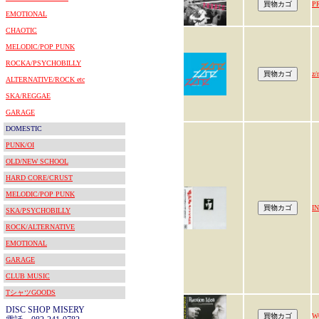
P
EMOTIONAL
CHAOTIC
MELODIC/POP PUNK
ROCKA/PSYCHOBILLY
z
ALTERNATIVE/ROCK etc
SKA/REGGAE
GARAGE
DOMESTIC
PUNK/OI
OLD/NEW SCHOOL
HARD CORE/CRUST
MELODIC/POP PUNK
I
SKA/PSYCHOBILLY
ROCK/ALTERNATIVE
EMOTIONAL
GARAGE
CLUB MUSIC
TシャツGOODS
DISC SHOP MISERY
W