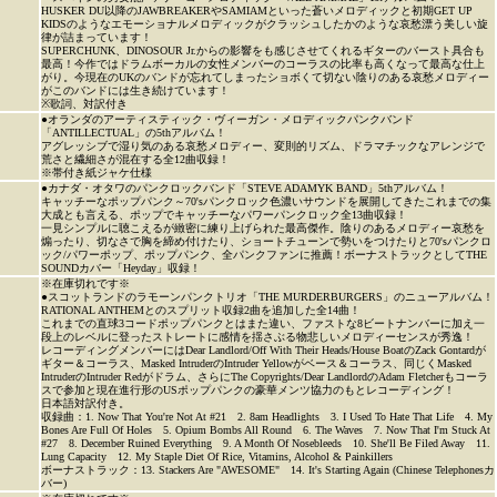
HUSKER DU以降のJAWBREAKERやSAMIAMといった蒼いメロディックと初期GET UP
KIDSのようなエモーショナルメロディックがクラッシュしたかのような哀愁漂う美しい旋
律が詰まっています！
SUPERCHUNK、DINOSOUR Jr.からの影響をも感じさせてくれるギターのバースト具合も
最高！今作ではドラムボーカルの女性メンバーのコーラスの比率も高くなって最高な仕上
がり。今現在のUKのバンドが忘れてしまったショボくて切ない陰りのある哀愁メロディー
がこのバンドには生き続けています！
※歌詞、対訳付き
●オランダのアーティスティック・ヴィーガン・メロディックパンクバンド
「ANTILLECTUAL」の5thアルバム！
アグレッシブで湿り気のある哀愁メロディー、変則的リズム、ドラマチックなアレンジで
荒さと繊細さが混在する全12曲収録！
※帯付き紙ジャケ仕様
●カナダ・オタワのパンクロックバンド「STEVE ADAMYK BAND」5thアルバム！
キャッチーなポップパンク～70'sパンクロック色濃いサウンドを展開してきたこれまでの集
大成とも言える、ポップでキャッチーなパワーパンクロック全13曲収録！
一見シンプルに聴こえるが緻密に練り上げられた最高傑作。陰りのあるメロディー哀愁を
煽ったり、切なさで胸を締め付けたり、ショートチューンで勢いをつけたりと70'sパンクロ
ック/パワーポップ、ポップパンク、全パンクファンに推薦！ボーナストラックとしてTHE
SOUNDカバー「Heyday」収録！
※在庫切れです※
●スコットランドのラモーンパンクトリオ「THE MURDERBURGERS」のニューアルバム！
RATIONAL ANTHEMとのスプリット収録2曲を追加した全14曲！
これまでの直球3コードポップパンクとはまた違い、ファストな8ビートナンバーに加え一
段上のレベルに登ったストレートに感情を揺さぶる物悲しいメロディーセンスが秀逸！
レコーディングメンバーにはDear Landlord/Off With Their Heads/House BoatのZack Gontardが
ギター＆コーラス、Masked IntruderのIntruder Yellowがベース＆コーラス、同じくMasked
IntruderのIntruder Redがドラム、さらにThe Copyrights/Dear LandlordのAdam Fletcherもコーラ
スで参加と現在進行形のUSポップパンクの豪華メンツ協力のもとレコーディング！
日本語対訳付き。
収録曲：1. Now That You're Not At #21 2. 8am Headlights 3. I Used To Hate That Life 4. My
Bones Are Full Of Holes 5. Opium Bombs All Round 6. The Waves 7. Now That I'm Stuck At
#27 8. December Ruined Everything 9. A Month Of Nosebleeds 10. She'll Be Filed Away 11.
Lung Capacity 12. My Staple Diet Of Rice, Vitamins, Alcohol & Painkillers
ボーナストラック：13. Stackers Are "AWESOME" 14. It's Starting Again (Chinese Telephonesカ
バー)