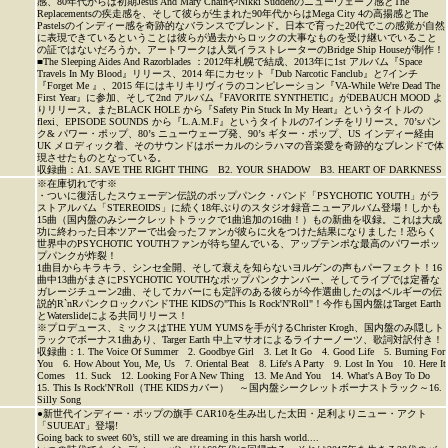
感、80年代からは初期Jesus And Mary ChainやNikki Suddenのニューウェーブ感とThe
Replacementsの疾走感を、そして彼らが生まれた90年代からはMega City 4の高揚感とThe
Pastelsのインディー感を奇跡的なバランスでブレンド。日本で育った20代でこの感覚が自然
に表現できているということは彼らが過去からロックの大事なものを受け継いでいること
の証ではないだろうか。アートワークは人気イラストレーターのBridge Ship Houseが制作！
■The Sleeping Aides And Razorblades ：2012年札幌で結成、2013年に1st アルバム『Space
Travels In My Blood』リリース、2014 年にカセット『Dub Narcotic Fanclub』と7インチ
『Forget Me 』、2015 年にはキリキリヴィラのコンピレーション『VA-While We're Dead The
First Year』に参加、そして2nd アルバム『FAVORITE SYNTHETIC』がDEBAUCH MOOD よ
りリリース。またBLACK HOLE から『Safety Pin Stuck In My Heart』というタイトルの
flexi、EPISODE SOUNDS から『L.A.M.F』というタイトルの7インチをリリース。70’sパン
ク& パワー・ポップ、80’s ニューウェーブ発、90’s ギター・ポップ、US インディー経由
UK メロディック着、そのサウンドはボーカルのシラハマの音楽愛を奇跡的なブレンドで体
現させたものとなっている。
収録曲：A1. SAVE THE RIGHT THING B2. YOUR SHADOW B3. HEART OF DARKNESS
※在庫切れです※
・ついに復活したスウェーデン伝説のポップパンク・バンド「PSYCHOTIC YOUTH」がラ
ストアルバム「STEREOIDS」に続く18年ぶりのスタジオ録音ニューアルバム登場！しかも
15曲（国内盤のみシークレットトラックで1曲追加の16曲！）もの新曲を収録。これは大成
功に終わった日本ツアーで出会ったファンが彼らに火をつけた結果になりました！恐らく
世界中のPSYCHOTIC YOUTHファンが待ち望んでいる、アップテンポな最高のパワーポッ
プパンクが炸裂！
1曲目からキラキラ、シンセ全開、そして衰えを知らないヨルゲンの声もパーフェクト！16
曲中13曲がまさにPSYCHOTIC YOUTHなポップパンクナンバー、そしてライブでは定番な
ガレージチューン2曲、そしてカバーにも定評のある彼らが今作選曲したのはベルギーの伝
説的R`nRパンクロックバンドTHE KIDSの"This Is Rock'N'Roll"！今作も国内盤はTarget Earth
とWaterslideによる共同リリース！
※プロデュース、ミックスはTHE YUM YUMSを手がけるChrister Krogh、国内盤のみ隠しト
ラックでボーナス1曲あり、Targer Earth 中上マサオによるライナーノーツ、歌詞対訳付き！
収録曲：1. The Voice Of Summer 2. Goodbye Girl 3. Let It Go 4. Good Life 5. Burning For
You 6. How About You, Me, Us 7. Oriental Beat 8. Life's A Party 9. Lost In You 10. Here It
Comes 11. Suck 12. Looking For A New Thing 13. Me And You 14. What's A Boy To Do
15. This Is Rock'N'Roll（THE KIDSカバー） ～国内盤シークレットボーナストラック～16.
Silly Song
●新世代インディー・ポップの旗手 CAR10を生み出した太田・足利よりニュー・アクト
「SUUEAT」登場!
Going back to sweet 60’s, still we are dreaming in this harsh world....