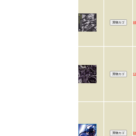
H
Ul
D