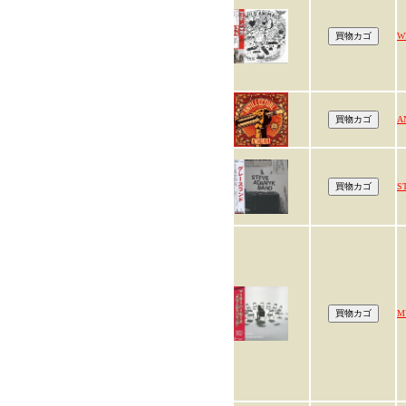
W
A
S
M