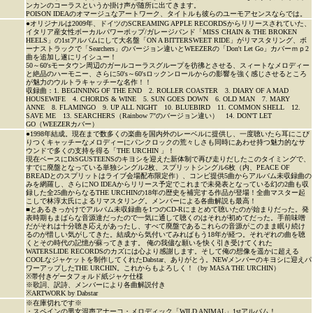
ンカンのコーラスというか掛け声が随所に出てきます。
POISON IDEAのオマージュなアートワーク、タイトルも彼らのユーモアセンスならでは。
●オリジナルは2009年、ドイツのSCREAMING APPLE RECORDSからリリースされていた、
イタリア産女性ボーカルパワーポップ/ガレージバンド「MISS CHAIN & THE BROKEN
HEELS」の1stアルバムにして大名盤「ON A BITTERSWEET RIDE」がリマスタリング、ボ
ーナストラックで「Searchers」のバージョン違いとWEEZERの「Don't Let Go」カバーｍｐ2
曲を追加し遂にリイシュー！
50～60'sモータウン周辺のガールコーラスグループを彷彿とさせる、スィートなメロディー
と絶品のハーモニー、さらに50's～60'sロックンロールからの影響を強く感じさせるところ
が魅力のウルトラキャッチーな名作！！
収録曲：1. BEGINNING OF THE END 2. ROLLER COASTER 3. DIARY OF A MAD
HOUSEWIFE 4. CHORDS & WINE 5. SUN GOES DOWN 6. OLD MAN 7. MARY
ANNE 8. FLAMINGO 9. UP ALL NIGHT 10. BLUEBIRD 11. COMMON SHELL 12.
SAVE ME 13. SEARCHERS（Rainbow 7"のバージョン違い） 14. DON'T LET
GO（WEEZERカバー）
●1998年結成。現在まで数多くの楽曲を国内外のレーベルに提供し、一度聴いたら耳にこび
りつくキャッチーなメロディーにパンクロックの荒々しさも同時にあわせ持つ魅力的なサ
ウンドで多くの支持を得る「THE URCHIN 」！
現在ベースにDiSGUSTEENSのキヨシを迎えた新体制で再び走りだしたこのタイミングで、
すでに廃盤となっている単独シングル2枚、スプリットシングル6枚（内、PEACE OF
BREADとのスプリットはライブ会場配布限定作）、コンピ提供5曲からアルバム未収録曲の
みを網羅し、さらにNO IDEAからリリース予定でこれまで未発表となっている幻の2曲も収
録した全25曲からなるTHE URCHINの18年の歴史を補完する作品が登場！全曲マスター起
こしで林淳太氏によるリマスタリング。メンバーによる各曲解説も最高！
■とあるきっかけでアルバム未収録曲を1つのCD-Rにまとめて聴いたのが始まりだった。発
表時期もまばらな音源達だったので一気に通して聴くのはそれが初めてだった。手前味噌
だがそれは十分聴き応えがあったし、すべて廃盤であるこれらの音源がこのまま眠り続け
るのが惜しい気がしてきた。結成から気付いてみればもう18年が経つ。それぞれの曲を聴
くとその時代の記憶が蘇ってきます。 俺の我儘な願いを快く引き受けてくれた
WATERSLIDE RECORDSのカズには心より感謝します。そして俺の想像を遥かに超える
COOLなジャケットを制作してくれたDabstar、ありがとう。NEWメンバーのキヨシに迎えパ
ワーアップしたTHE URCHIN。これからもよろしく！（by MASA THE URCHIN）
※帯付きゲータフォルド紙ジャケ仕様
※歌詞、訳詩、メンバーにより各曲解説付き
※ARTWORK by Dabstar
※在庫切れです※
・スペインの男女混声アナーコ・メロディック「WILD ANIMAL」1stアルバム！