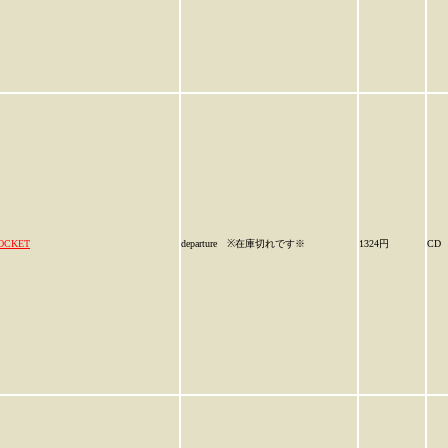
OCKET
departure ※在庫切れです※
1324円
CD