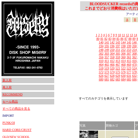
BLOODSUCKER records
これまでどおり消費税はいただ
アーティスト
A
B
1
2
3
4
5
6
7
8
9
10
11
12
13
14
80
81
82
83
84
85
86
87
88
89
9
140
141
142
143
144
145
146
194
195
196
197
198
199
200
248
249
250
251
252
253
254
302
303
304
305
306
307
308
356
357
358
359
360
361
362
410
411
412
413
414
415
416
464
465
466
467
468
469
470
518
519
520
521
522
523
524
572
573
574
575
576
577
578
626
627
628
629
630
631
632
680
681
682
683
684
685
686
新入荷
再入荷
RECOMMEND
すべてのカテゴリを表示しています
セール商品
すべての商品を見る
IMPORT
PUNK/OI
写真
買物カゴ
ア
HARD CORE/CRUST
OLD/NEW SCHOOL