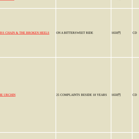
ISS CHAIN & THE BROKEN HEELS
ON A BITTERSWEET RIDE
1650円
CD
HE URCHIN
25 COMPLAINTS BESIDE 18 YEARS
1650円
CD