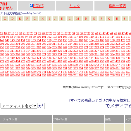
の商品は
HOME
リンク
送料一覧表
きません
頭文字検索(serach by Initial)
C
D
E
F
G
H
I
J
K
L
M
N
O
P
Q
R
S
15
16
17
18
19
20
21
22
23
24
25
26
27
28
29
30
31
32
33
34
35
36
37
38
39
40
41
42
43
44
45
46
47
48
4
0
91
92
93
94
95
96
97
98
99
100
101
102
103
104
105
106
107
108
109
110
111
112
113
114
115
116
117
147
148
149
150
151
152
153
154
155
156
157
158
159
160
161
162
163
164
165
166
167
168
169
170
171
201
202
203
204
205
206
207
208
209
210
211
212
213
214
215
216
217
218
219
220
221
222
223
224
225
255
256
257
258
259
260
261
262
263
264
265
266
267
268
269
270
271
272
273
274
275
276
277
278
279
309
310
311
312
313
314
315
316
317
318
319
320
321
322
323
324
325
326
327
328
329
330
331
332
333
363
364
365
366
367
368
369
370
371
372
373
374
375
376
377
378
379
380
381
382
383
384
385
386
387
417
418
419
420
421
422
423
424
425
426
427
428
429
430
431
432
433
434
435
436
437
438
439
440
441
471
472
473
474
475
476
477
478
479
480
481
482
483
484
485
486
487
488
489
490
491
492
493
494
495
525
526
527
528
529
530
531
532
533
534
535
536
537
538
539
540
541
542
543
544
545
546
547
548
549
579
580
581
582
583
584
585
586
587
588
589
590
591
592
593
594
595
596
597
598
599
600
601
602
603
633
634
635
636
637
638
639
640
641
642
643
644
645
646
647
648
649
650
651
652
653
654
655
656
657
687
688
689
690
691
692
693
694
695
696
697
698
699
700
701
702
703
704
705
706
707
708
709
710
711
全件数は(total records)14724です。 全ページ数は(page
↓すべての商品カテゴリの中から検索し
が
でメディ
ーティスト名
アルバム名
値段
メデ