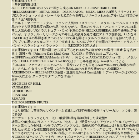
※在庫切れです※
・帯付国内盤仕様!!
ex-HELLBASTARDのメンバー等から成るUK METALIC CRUST HARDCORE
"HELLKRUSHER"!! METAL DUCK、DESECRATOR、METAL MESSIAH等もリリースした
UKスラッシュ・メタル・レーベル R.K.T.から90年にリリースされた1stアルバムが待望の再
発！！全14曲収録!!
「カルト・マイナー・メタル・ファンに人気のUKスラッシュ・メタル・レーベル R.K.T.作
品の中でも発見難易度の高い作品でありながら、日本のクラスト・パンク・ファンには非
常に人気の低いUKクラストコア・パンク不運の名作 HELLKRUSHERの1990年発表1stアル
バムが、オリジナル・リリースから25年以上の歳月を経て遂にアナログ盤再発。いきなり
RACER Xばりの早弾きギターのイントロで幕を開けメタルヘッズのドギモを抜いた後は、
ブリブリに黒いメタルコア・リフで突進する、UKHCプライド全開のアナザー・クラスト・
パンク・スラッシュ・クラシック！！」(RECORD BOY:大倉)
※在庫切れです※●「死の国」から振り下ろされる鈍色の鎌が全ての蛮行に終止 符を告げ
る！ 四国・香川Primitive Dark Metal Crust「ULCER」待望の 1stミニアルバム！
ex.EFFIGY/ex.AXEWIELDのMassda（B.Vo）、同じく ex.AXEWIELDのUjita（G）、 メタル
バンドFULL THROTTLE LOW POWERSではボーカルを務 めるDaisei(DS）による
「ULCER」ファーストミニアルバム！ 前身バンドとも言えるAXEWIELDから追求され続
け、さらにメ タリック度を増しながら執拗に放たれる拘り抜かれた AMEBIX～
AXEGRINDER～HELLBASTARD系譜・退廃暗黒Metal Crust全6曲！ アートワークはK7Gの
Takao氏による ダ－クでサタニックな作 品！
曲目
DISCIPLES OF HELL
VANDALISM
FATHER TIME
PHANTOM
REMAINS
THE FORBIDDEN FRUITS
※在庫切れです※
・より硬質かつ前衛的なサウンドへと進化した'92年発表の傑作「イリーガル・ソウル」遂
に再発!
ボーナス・トラックとして、初CD化音源4曲を追加収録した決定盤!!
諸田コウ(B)参加のラスト・アルバムであり、より硬質かつよりアヴァンギャルドなサウン
ドへと進化した6作目。今作でのアンサンブルは、激動の90年代初頭における混沌を通過/摂
取したかのような確信犯的暴発を繰り返す。ボーナス・トラックとして、H.G. FACTからリ
リースされた7インチ・シングル3作品(PUSHEADによるジャケットが印象的な単独作と、盟
友COCOBATとのスプリット作、米ノイズロックバンドHEDGEHOGとのスプリット作)か