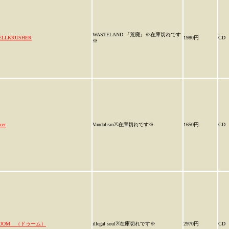
WASTELAND 『荒廃』※在庫切れです
ELLKRUSHER
1980円
CD
※
cer
Vandalism※在庫切れです※
1650円
CD
OOM （ドゥーム）
illegal soul※在庫切れです※
2970円
CD