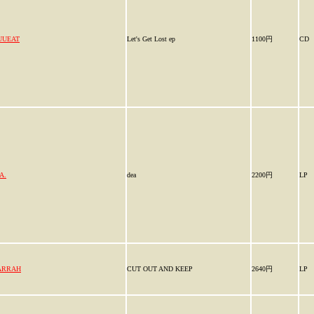
UUEAT
Let's Get Lost ep
1100円
CD
A.
dea
2200円
LP
ARRAH
CUT OUT AND KEEP
2640円
LP