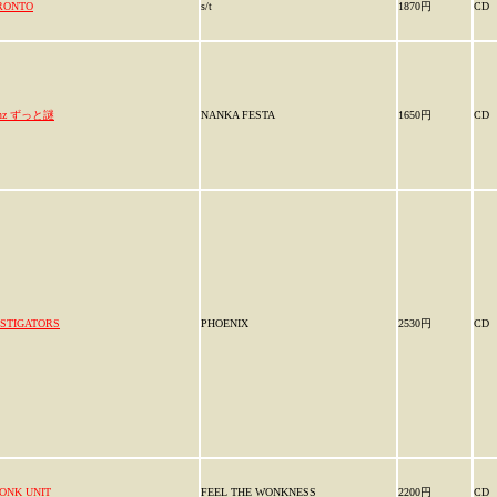
RONTO
s/t
1870円
CD
/nz ずっと謎
NANKA FESTA
1650円
CD
NSTIGATORS
PHOENIX
2530円
CD
ONK UNIT
FEEL THE WONKNESS
2200円
CD