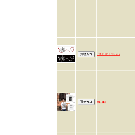
TO FUTURE GIG
stlTH®