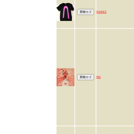
WAREZ
902