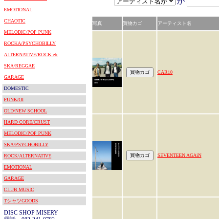
が
EMOTIONAL
CHAOTIC
写真
買物カゴ
アーティスト名
MELODIC/POP PUNK
ROCKA/PSYCHOBILLY
ALTERNATIVE/ROCK etc
SKA/REGGAE
CAR10
GARAGE
DOMESTIC
PUNK/OI
OLD/NEW SCHOOL
HARD CORE/CRUST
MELODIC/POP PUNK
SKA/PSYCHOBILLY
SEVENTEEN AGAiN
ROCK/ALTERNATIVE
EMOTIONAL
GARAGE
CLUB MUSIC
TシャツGOODS
DISC SHOP MISERY