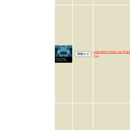
CHILDISH TONES feat.宇佐
べに