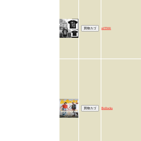
stlTH®
Bollocks