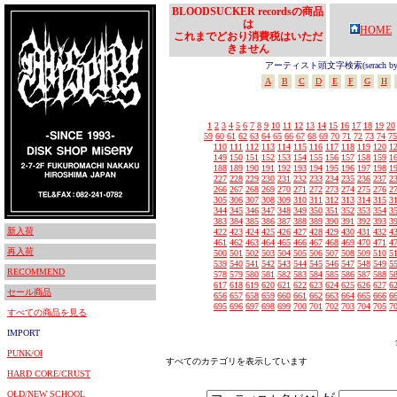
BLOODSUCKER recordsの商品
は
HOME
これまでどおり消費税はいただ
きません
アーティスト頭文字検索(serach by In
A
B
C
D
E
F
G
H
1
2
3
4
5
6
7
8
9
10
11
12
13
14
15
16
17
18
19
20
59
60
61
62
63
64
65
66
67
68
69
70
71
72
73
74
75
110
111
112
113
114
115
116
117
118
119
120
1
149
150
151
152
153
154
155
156
157
158
159
1
188
189
190
191
192
193
194
195
196
197
198
1
227
228
229
230
231
232
233
234
235
236
237
2
266
267
268
269
270
271
272
273
274
275
276
2
305
306
307
308
309
310
311
312
313
314
315
3
344
345
346
347
348
349
350
351
352
353
354
3
383
384
385
386
387
388
389
390
391
392
393
3
新入荷
422
423
424
425
426
427
428
429
430
431
432
4
461
462
463
464
465
466
467
468
469
470
471
4
再入荷
500
501
502
503
504
505
506
507
508
509
510
5
539
540
541
542
543
544
545
546
547
548
549
5
RECOMMEND
578
579
580
581
582
583
584
585
586
587
588
5
617
618
619
620
621
622
623
624
625
626
627
6
セール商品
656
657
658
659
660
661
662
663
664
665
666
6
695
696
697
698
699
700
701
702
703
704
705
7
すべての商品を見る
IMPORT
PUNK/OI
すべてのカテゴリを表示しています
HARD CORE/CRUST
OLD/NEW SCHOOL