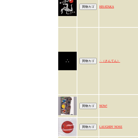
HISATAKA
∴（さんてん）
NOW!
LAUGHIN' NOSE