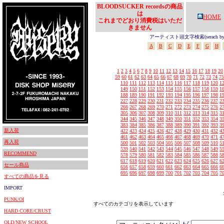
BLOODSUCKER recordsの商品
は
HOME
これまでどおり消費税はいただ
きません
アーティスト頭文字検索(serach by In
A
B
C
D
E
F
G
H
1
2
3
4
5
6
7
8
9
10
11
12
13
14
15
16
17
18
19
20
59
60
61
62
63
64
65
66
67
68
69
70
71
72
73
74
75
110
111
112
113
114
115
116
117
118
119
120
1
149
150
151
152
153
154
155
156
157
158
159
1
188
189
190
191
192
193
194
195
196
197
198
1
227
228
229
230
231
232
233
234
235
236
237
2
266
267
268
269
270
271
272
273
274
275
276
2
305
306
307
308
309
310
311
312
313
314
315
3
344
345
346
347
348
349
350
351
352
353
354
3
383
384
385
386
387
388
389
390
391
392
393
3
新入荷
422
423
424
425
426
427
428
429
430
431
432
4
461
462
463
464
465
466
467
468
469
470
471
4
再入荷
500
501
502
503
504
505
506
507
508
509
510
5
539
540
541
542
543
544
545
546
547
548
549
5
RECOMMEND
578
579
580
581
582
583
584
585
586
587
588
5
617
618
619
620
621
622
623
624
625
626
627
6
セール商品
656
657
658
659
660
661
662
663
664
665
666
6
695
696
697
698
699
700
701
702
703
704
705
7
すべての商品を見る
IMPORT
PUNK/OI
すべてのカテゴリを表示しています
HARD CORE/CRUST
OLD/NEW SCHOOL