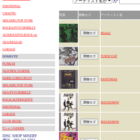
が
EMOTIONAL
CHAOTIC
写真
買物カゴ
アーティスト名
MELODIC/POP PUNK
ROCKA/PSYCHOBILLY
MxAxC
ALTERNATIVE/ROCK etc
SKA/REGGAE
GARAGE
TURNCOAT
DOMESTIC
PUNK/OI
OLD/NEW SCHOOL
HARD CORE/CRUST
FANTOMAS
MELODIC/POP PUNK
SKA/PSYCHOBILLY
ROCK/ALTERNATIVE
MACKSHOW
EMOTIONAL
GARAGE
CLUB MUSIC
MACKSHOW
TシャツGOODS
DISC SHOP MISERY