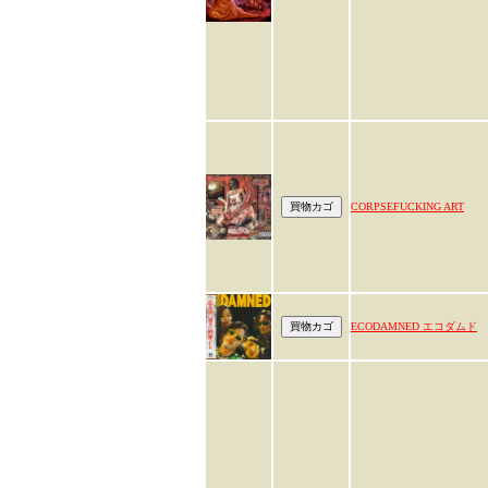
CORPSEFUCKING ART
ECODAMNED エコダムド