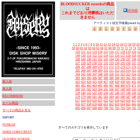
BLOODSUCKER recordsの商品
は
HOME
これまでどおり消費税はいただ
きません
アーティスト頭文字検索(serach by In
A
B
C
D
E
F
G
H
1
2
3
4
5
6
7
8
9
10
11
12
13
14
15
16
17
18
19
20
59
60
61
62
63
64
65
66
67
68
69
70
71
72
73
74
75
110
111
112
113
114
115
116
117
118
119
120
1
149
150
151
152
153
154
155
156
157
158
159
1
188
189
190
191
192
193
194
195
196
197
198
1
227
228
229
230
231
232
233
234
235
236
237
2
266
267
268
269
270
271
272
273
274
275
276
2
305
306
307
308
309
310
311
312
313
314
315
3
344
345
346
347
348
349
350
351
352
353
354
3
383
384
385
386
387
388
389
390
391
392
393
3
新入荷
422
423
424
425
426
427
428
429
430
431
432
4
461
462
463
464
465
466
467
468
469
470
471
4
再入荷
500
501
502
503
504
505
506
507
508
509
510
5
539
540
541
542
543
544
545
546
547
548
549
5
RECOMMEND
578
579
580
581
582
583
584
585
586
587
588
5
617
618
619
620
621
622
623
624
625
626
627
6
セール商品
656
657
658
659
660
661
662
663
664
665
666
6
695
696
697
698
699
700
701
702
703
704
705
7
すべての商品を見る
IMPORT
PUNK/OI
すべてのカテゴリを表示しています
HARD CORE/CRUST
OLD/NEW SCHOOL