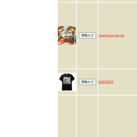
good-bye my bicycle
PAINTBOX