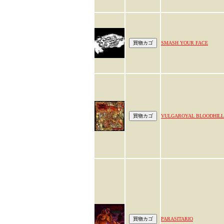
SMASH YOUR FACE
VULGAROYAL BLOODHILL
PARASITARIO