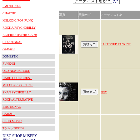
が
EMOTIONAL
CHAOTIC
写真
買物カゴ
アーティスト名
MELODIC/POP PUNK
ROCKA/PSYCHOBILLY
ALTERNATIVE/ROCK etc
SKA/REGGAE
LAST STEP FANZINE
GARAGE
DOMESTIC
PUNK/OI
OLD/NEW SCHOOL
HARD CORE/CRUST
MELODIC/POP PUNK
envy
SKA/PSYCHOBILLY
ROCK/ALTERNATIVE
EMOTIONAL
GARAGE
CLUB MUSIC
TシャツGOODS
DISC SHOP MISERY