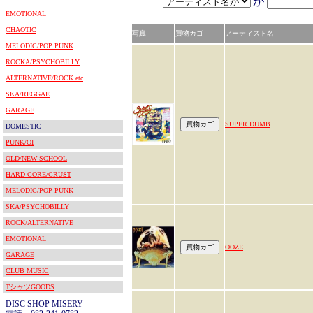
が
EMOTIONAL
CHAOTIC
写真
買物カゴ
アーティスト名
MELODIC/POP PUNK
ROCKA/PSYCHOBILLY
ALTERNATIVE/ROCK etc
SKA/REGGAE
GARAGE
SUPER DUMB
DOMESTIC
PUNK/OI
OLD/NEW SCHOOL
HARD CORE/CRUST
MELODIC/POP PUNK
SKA/PSYCHOBILLY
ROCK/ALTERNATIVE
EMOTIONAL
OOZE
GARAGE
CLUB MUSIC
TシャツGOODS
DISC SHOP MISERY