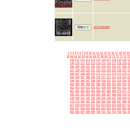
SEX DWARF
1
2
3
4
5
6
7
8
9
10
11
12
13
14
15
16
17
18
19
20
59
60
61
62
63
64
65
66
67
68
69
70
71
72
73
74
75
110
111
112
113
114
115
116
117
118
119
120
1
149
150
151
152
153
154
155
156
157
158
159
1
188
189
190
191
192
193
194
195
196
197
198
1
227
228
229
230
231
232
233
234
235
236
237
2
266
267
268
269
270
271
272
273
274
275
276
2
305
306
307
308
309
310
311
312
313
314
315
3
344
345
346
347
348
349
350
351
352
353
354
3
383
384
385
386
387
388
389
390
391
392
393
3
422
423
424
425
426
427
428
429
430
431
432
4
461
462
463
464
465
466
467
468
469
470
471
4
500
501
502
503
504
505
506
507
508
509
510
5
539
540
541
542
543
544
545
546
547
548
549
5
578
579
580
581
582
583
584
585
586
587
588
5
617
618
619
620
621
622
623
624
625
626
627
6
656
657
658
659
660
661
662
663
664
665
666
6
695
696
697
698
699
700
701
702
703
704
705
7