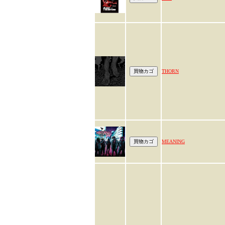
THORN
MEANING