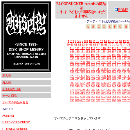
BLOODSUCKER recordsの商品
は
HOME
これまでどおり消費税はいただ
きません
アーティスト頭文字検索(serach by In
A
B
C
D
E
F
G
H
1
2
3
4
5
6
7
8
9
10
11
12
13
14
15
16
17
18
19
20
59
60
61
62
63
64
65
66
67
68
69
70
71
72
73
74
75
110
111
112
113
114
115
116
117
118
119
120
1
149
150
151
152
153
154
155
156
157
158
159
1
188
189
190
191
192
193
194
195
196
197
198
1
227
228
229
230
231
232
233
234
235
236
237
2
266
267
268
269
270
271
272
273
274
275
276
2
305
306
307
308
309
310
311
312
313
314
315
3
344
345
346
347
348
349
350
351
352
353
354
3
383
384
385
386
387
388
389
390
391
392
393
3
新入荷
422
423
424
425
426
427
428
429
430
431
432
4
461
462
463
464
465
466
467
468
469
470
471
4
再入荷
500
501
502
503
504
505
506
507
508
509
510
5
539
540
541
542
543
544
545
546
547
548
549
5
RECOMMEND
578
579
580
581
582
583
584
585
586
587
588
5
617
618
619
620
621
622
623
624
625
626
627
6
セール商品
656
657
658
659
660
661
662
663
664
665
666
6
695
696
697
698
699
700
701
702
703
704
705
7
すべての商品を見る
IMPORT
PUNK/OI
すべてのカテゴリを表示しています
HARD CORE/CRUST
OLD/NEW SCHOOL