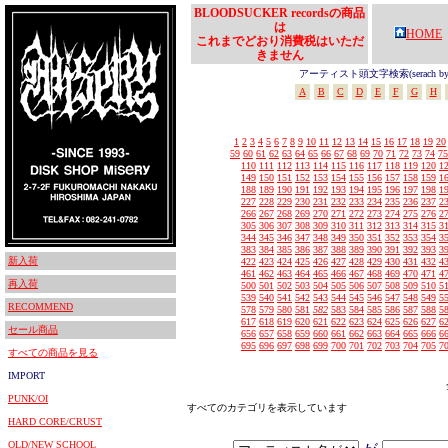
BLOODSUCKER recordsの商品
は
HOME
これまでどおり消費税はいただ
きません
アーティスト頭文字検索(serach by In
A
B
C
D
E
F
G
H
1
2
3
4
5
6
7
8
9
10
11
12
13
14
15
16
17
18
19
20
59
60
61
62
63
64
65
66
67
68
69
70
71
72
73
74
75
110
111
112
113
114
115
116
117
118
119
120
1
149
150
151
152
153
154
155
156
157
158
159
1
188
189
190
191
192
193
194
195
196
197
198
1
227
228
229
230
231
232
233
234
235
236
237
2
266
267
268
269
270
271
272
273
274
275
276
2
305
306
307
308
309
310
311
312
313
314
315
3
344
345
346
347
348
349
350
351
352
353
354
3
383
384
385
386
387
388
389
390
391
392
393
3
新入荷
422
423
424
425
426
427
428
429
430
431
432
4
461
462
463
464
465
466
467
468
469
470
471
4
再入荷
500
501
502
503
504
505
506
507
508
509
510
5
539
540
541
542
543
544
545
546
547
548
549
5
RECOMMEND
578
579
580
581
582
583
584
585
586
587
588
5
617
618
619
620
621
622
623
624
625
626
627
6
セール商品
656
657
658
659
660
661
662
663
664
665
666
6
695
696
697
698
699
700
701
702
703
704
705
7
すべての商品を見る
IMPORT
PUNK/OI
すべてのカテゴリを表示しています
HARD CORE/CRUST
OLD/NEW SCHOOL