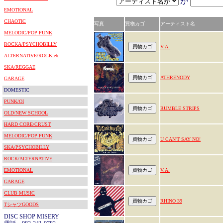
が
EMOTIONAL
CHAOTIC
写真
買物カゴ
アーティスト名
MELODIC/POP PUNK
ROCKA/PSYCHOBILLY
V.A.
ALTERNATIVE/ROCK etc
SKA/REGGAE
ATHRENODY
GARAGE
DOMESTIC
PUNK/OI
RUMBLE STRIPS
OLD/NEW SCHOOL
HARD CORE/CRUST
MELODIC/POP PUNK
U CAN'T SAY NO!
SKA/PSYCHOBILLY
ROCK/ALTERNATIVE
EMOTIONAL
V.A.
GARAGE
CLUB MUSIC
RHINO 39
TシャツGOODS
DISC SHOP MISERY