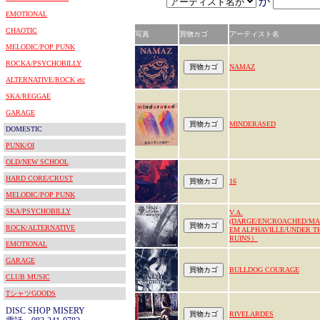
が
EMOTIONAL
CHAOTIC
写真
買物カゴ
アーティスト名
MELODIC/POP PUNK
ROCKA/PSYCHOBILLY
NAMAZ
ALTERNATIVE/ROCK etc
SKA/REGGAE
GARAGE
MINDERASED
DOMESTIC
PUNK/OI
OLD/NEW SCHOOL
HARD CORE/CRUST
16
MELODIC/POP PUNK
SKA/PSYCHOBILLY
V.A.
(DARGE/ENCROACHED/M
ROCK/ALTERNATIVE
EM ALPHAVILLE/UNDER T
RUINS）
EMOTIONAL
GARAGE
BULLDOG COURAGE
CLUB MUSIC
TシャツGOODS
DISC SHOP MISERY
RIVELARDES