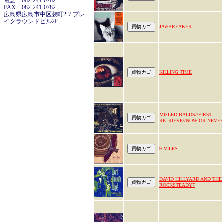
電話 082-241-0782
FAX 082-241-0782
広島県広島市中区袋町2-7 プレ
イグラウンドビル2F
JAWBREAKER
KILLING TIME
MISLED BALDS//FIRST
RETRIEVE//NOW OR NEVE
9 MILES
DAVID HILLYARD AND THE
ROCKSTEADY7