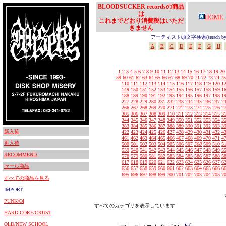
BLOODSUCKER recordsの商品
は
HOME
これまでどおり消費税はいただ
きません
アーティスト頭文字検索(serach by In
A
B
C
D
E
F
G
H
1
2
3
4
5
6
7
8
9
10
11
12
13
14
15
16
17
18
19
20
59
60
61
62
63
64
65
66
67
68
69
70
71
72
73
74
75
110
111
112
113
114
115
116
117
118
119
120
1
149
150
151
152
153
154
155
156
157
158
159
1
188
189
190
191
192
193
194
195
196
197
198
1
227
228
229
230
231
232
233
234
235
236
237
2
266
267
268
269
270
271
272
273
274
275
276
2
305
306
307
308
309
310
311
312
313
314
315
3
344
345
346
347
348
349
350
351
352
353
354
3
383
384
385
386
387
388
389
390
391
392
393
3
新入荷
422
423
424
425
426
427
428
429
430
431
432
4
461
462
463
464
465
466
467
468
469
470
471
4
再入荷
500
501
502
503
504
505
506
507
508
509
510
5
539
540
541
542
543
544
545
546
547
548
549
5
RECOMMEND
578
579
580
581
582
583
584
585
586
587
588
5
617
618
619
620
621
622
623
624
625
626
627
6
セール商品
656
657
658
659
660
661
662
663
664
665
666
6
695
696
697
698
699
700
701
702
703
704
705
7
すべての商品を見る
IMPORT
PUNK/OI
すべてのカテゴリを表示しています
HARD CORE/CRUST
OLD/NEW SCHOOL