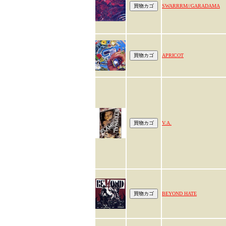
SWARRRM//GARADAMA
APRICOT
V.A.
BEYOND HATE