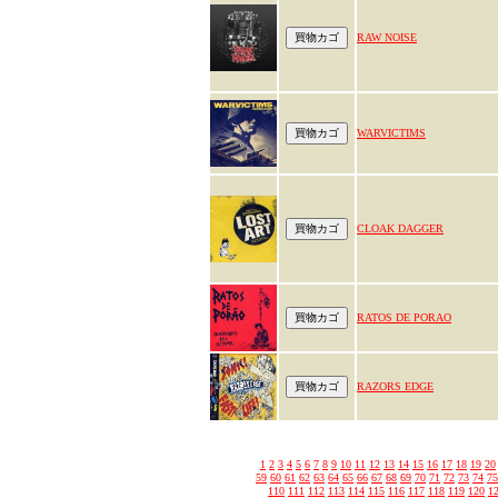
RAW NOISE
WARVICTIMS
CLOAK DAGGER
RATOS DE PORAO
RAZORS EDGE
1
2
3
4
5
6
7
8
9
10
11
12
13
14
15
16
17
18
19
20
59
60
61
62
63
64
65
66
67
68
69
70
71
72
73
74
75
110
111
112
113
114
115
116
117
118
119
120
1