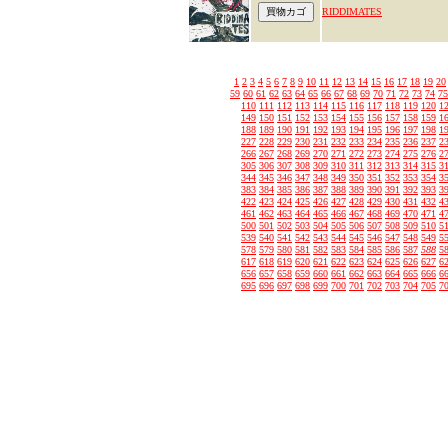
RIDDIMATES
1
2
3
4
5
6
7
8
9
10
11
12
13
14
15
16
17
18
19
20
59
60
61
62
63
64
65
66
67
68
69
70
71
72
73
74
75
110
111
112
113
114
115
116
117
118
119
120
1
149
150
151
152
153
154
155
156
157
158
159
1
188
189
190
191
192
193
194
195
196
197
198
1
227
228
229
230
231
232
233
234
235
236
237
2
266
267
268
269
270
271
272
273
274
275
276
2
305
306
307
308
309
310
311
312
313
314
315
3
344
345
346
347
348
349
350
351
352
353
354
3
383
384
385
386
387
388
389
390
391
392
393
3
422
423
424
425
426
427
428
429
430
431
432
4
461
462
463
464
465
466
467
468
469
470
471
4
500
501
502
503
504
505
506
507
508
509
510
5
539
540
541
542
543
544
545
546
547
548
549
5
578
579
580
581
582
583
584
585
586
587
588
5
617
618
619
620
621
622
623
624
625
626
627
6
656
657
658
659
660
661
662
663
664
665
666
6
695
696
697
698
699
700
701
702
703
704
705
7