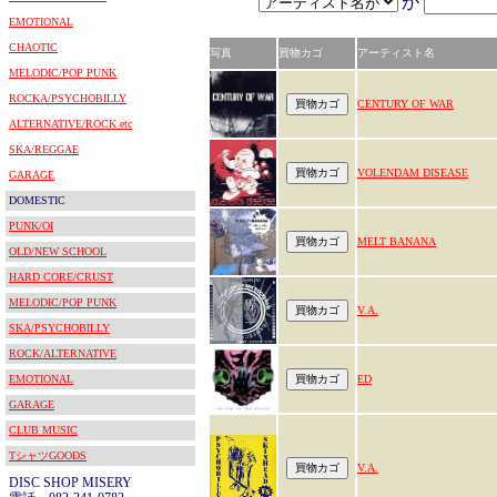
が
EMOTIONAL
CHAOTIC
写真
買物カゴ
アーティスト名
MELODIC/POP PUNK
ROCKA/PSYCHOBILLY
CENTURY OF WAR
ALTERNATIVE/ROCK etc
SKA/REGGAE
VOLENDAM DISEASE
GARAGE
DOMESTIC
PUNK/OI
MELT BANANA
OLD/NEW SCHOOL
HARD CORE/CRUST
MELODIC/POP PUNK
V.A.
SKA/PSYCHOBILLY
ROCK/ALTERNATIVE
EMOTIONAL
ED
GARAGE
CLUB MUSIC
TシャツGOODS
V.A.
DISC SHOP MISERY