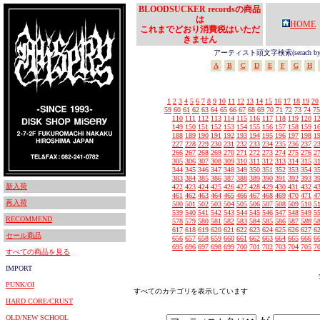
BLOODSUCKER recordsの商品
は
HOME
これまでどおり消費税はいただ
きません
アーティスト頭文字検索(serach by In
A
B
C
D
E
F
G
H
1
2
3
4
5
6
7
8
9
10
11
12
13
14
15
16
17
18
19
20
59
60
61
62
63
64
65
66
67
68
69
70
71
72
73
74
75
110
111
112
113
114
115
116
117
118
119
120
1
149
150
151
152
153
154
155
156
157
158
159
1
188
189
190
191
192
193
194
195
196
197
198
1
227
228
229
230
231
232
233
234
235
236
237
2
266
267
268
269
270
271
272
273
274
275
276
2
305
306
307
308
309
310
311
312
313
314
315
3
344
345
346
347
348
349
350
351
352
353
354
3
383
384
385
386
387
388
389
390
391
392
393
3
新入荷
422
423
424
425
426
427
428
429
430
431
432
4
461
462
463
464
465
466
467
468
469
470
471
4
再入荷
500
501
502
503
504
505
506
507
508
509
510
5
539
540
541
542
543
544
545
546
547
548
549
5
RECOMMEND
578
579
580
581
582
583
584
585
586
587
588
5
617
618
619
620
621
622
623
624
625
626
627
6
セール商品
656
657
658
659
660
661
662
663
664
665
666
6
695
696
697
698
699
700
701
702
703
704
705
7
すべての商品を見る
IMPORT
PUNK/OI
すべてのカテゴリを表示しています
HARD CORE/CRUST
OLD/NEW SCHOOL