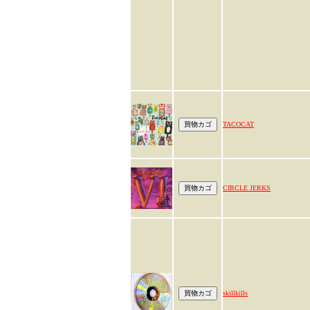
TACOCAT
CIRCLE JERKS
skillkills