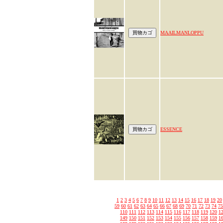
MAAILMANLOPPU
ESSENCE
1
2
3
4
5
6
7
8
9
10
11
12
13
14
15
16
17
18
19
20
59
60
61
62
63
64
65
66
67
68
69
70
71
72
73
74
75
110
111
112
113
114
115
116
117
118
119
120
1
149
150
151
152
153
154
155
156
157
158
159
1