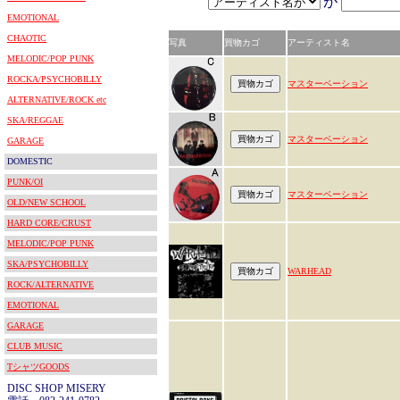
が
EMOTIONAL
CHAOTIC
写真
買物カゴ
アーティスト名
MELODIC/POP PUNK
ROCKA/PSYCHOBILLY
マスターベーション
ALTERNATIVE/ROCK etc
SKA/REGGAE
マスターベーション
GARAGE
DOMESTIC
PUNK/OI
マスターベーション
OLD/NEW SCHOOL
HARD CORE/CRUST
MELODIC/POP PUNK
SKA/PSYCHOBILLY
WARHEAD
ROCK/ALTERNATIVE
EMOTIONAL
GARAGE
CLUB MUSIC
TシャツGOODS
DISC SHOP MISERY