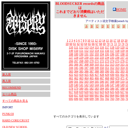
BLOODSUCKER recordsの商品
は
HOME
これまでどおり消費税はいただ
きません
アーティスト頭文字検索(serach by In
A
B
C
D
E
F
G
H
1
2
3
4
5
6
7
8
9
10
11
12
13
14
15
16
17
18
19
20
59
60
61
62
63
64
65
66
67
68
69
70
71
72
73
74
75
110
111
112
113
114
115
116
117
118
119
120
1
149
150
151
152
153
154
155
156
157
158
159
1
188
189
190
191
192
193
194
195
196
197
198
1
227
228
229
230
231
232
233
234
235
236
237
2
266
267
268
269
270
271
272
273
274
275
276
2
305
306
307
308
309
310
311
312
313
314
315
3
344
345
346
347
348
349
350
351
352
353
354
3
383
384
385
386
387
388
389
390
391
392
393
3
新入荷
422
423
424
425
426
427
428
429
430
431
432
4
461
462
463
464
465
466
467
468
469
470
471
4
再入荷
500
501
502
503
504
505
506
507
508
509
510
5
539
540
541
542
543
544
545
546
547
548
549
5
RECOMMEND
578
579
580
581
582
583
584
585
586
587
588
5
617
618
619
620
621
622
623
624
625
626
627
6
セール商品
656
657
658
659
660
661
662
663
664
665
666
6
695
696
697
698
699
700
701
702
703
704
705
7
すべての商品を見る
IMPORT
PUNK/OI
すべてのカテゴリを表示しています
HARD CORE/CRUST
OLD/NEW SCHOOL