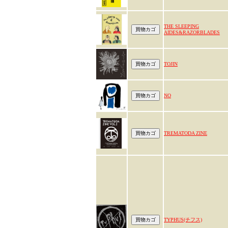
THE SLEEPING
AIDES&RAZORBLADES
TOJIN
NO
TREMATODA ZINE
TYPHUS(チフス)