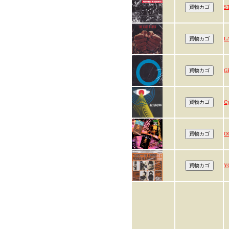
S
L
G
C
O
Y