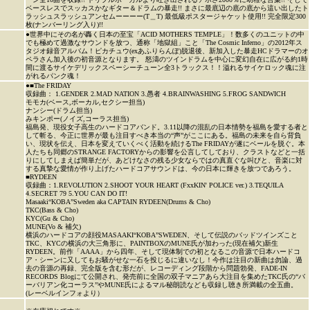
ベースレスでスッカスかなギター＆ドラムの暴走!! まさに最底辺の底の底から這い出したト
ラッシュスラッシュアンセムーーーー(T＿T) 最低級ポスタージャケット使用!! 完全限定300
枚(ナンバーリング入り)!!
●世界中にその名が轟く日本の至宝「ACID MOTHERS TEMPLE」！数多くのユニットの中
でも極めて過激なサウンドを放つ、通称「地獄組」こと「The Cosmic Inferno」の2012年ス
タジオ録音アルバム！ピカチュウ(exあふりらんぽ)脱退後、新加入した暴走HCドラマーのオ
ペラさん加入後の初音源となります。 怒濤のツインドラムを中心に変幻自在に広がる約1時
間に渡るサイケデリックスペーシーチューン全3トラックス！！溢れるサイケロック魂に注
がれるパンク魂！
●■The FRIDAY
収録曲： 1.GENDER 2.MAD NATION 3.愚者 4.BRAINWASHING 5.FROG SANDWICH
モモカ(ベース,ボーカル,セクシー担当)
ナンシー(ドラム担当)
みキンポー(ノイズ,コーラス担当)
福島発、現役女子高生のハードコアバンド。3.11以降の混乱の日本情勢を福島を愛する者と
して斬る、今正に世界が最も注目すべき本当の“声”がここにある。福島の未来を自ら背負
い、現状を伝え、日本を変えていくべく活動を続けるThe FRIDAYが遂にベールを脱ぐ。本
人たちも同郷のSTRANGE FACTORYからの影響を公言してしており、クラストなどと一括
りにしてしまえば簡単だが、あどけなさの残る少女ならではの真直ぐな叫びと、音楽に対
する真摯な愛情が作り上げたハードコアサウンドは、今の日本に輝きを放つであろう。
■RYDEEN
収録曲：1.REVOLUTION 2.SHOOT YOUR HEART (FxxKIN' POLICE ver.) 3.TEQUILA
4.SECRET 79 5.YOU CAN DO IT!
Masaaki“KOBA”Sweden aka CAPTAIN RYDEEN(Drums & Cho)
TKC(Bass & Cho)
KYC(Gu & Cho)
MUNE(Vo & 補欠)
横浜のハードコアの顔役MASAAKI“KOBA”SWEDEN、そして伝説のバッドツインズこと
TKC、KYCの横浜の大三角形に、PAINTBOXのMUNE氏が加わった(現在補欠)新生
RYDEEN。前作「AAAA」から四年、そして現体制での初となるこの音源で日本ハードコ
ア・シーンに又してもお騒がせな一石を投じるに違いなし！今作は注目の新曲は勿論、過
去の音源の再録、完全版を含む形だが、レコーディング段階から問題勃発、FADE-IN
RECORDS Blogにて公開され、発売前に全国の双子マニアあら大注目を集めたTKC氏の“バ
ーバリアン化コーラス”やMUNE氏によるマル秘朗読なども収録し聴き所満載の全五曲。
(レーベルインフォより）