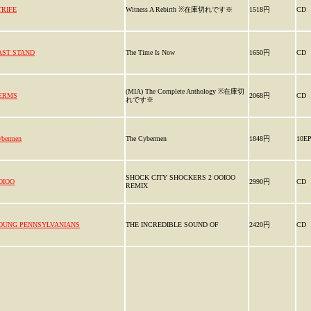
TRIFE
Witness A Rebirth ※在庫切れです※
1518円
CD
AST STAND
The Time Is Now
1650円
CD
(MIA) The Complete Anthology ※在庫切
ERMS
2068円
CD
れです※
ybermen
The Cybermen
1848円
10E
SHOCK CITY SHOCKERS 2 OOIOO
OIOO
2990円
CD
REMIX
OUNG PENNSYLVANIANS
THE INCREDIBLE SOUND OF
2420円
CD