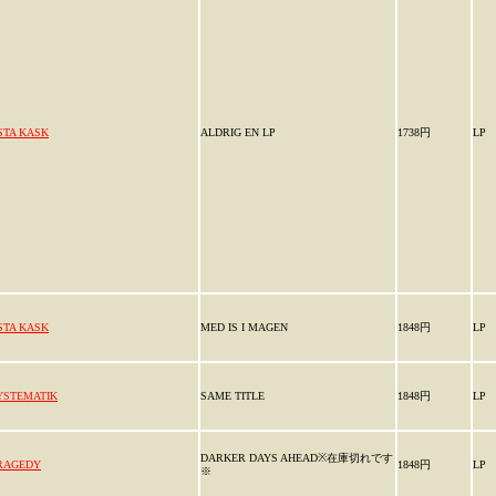
STA KASK
ALDRIG EN LP
1738円
LP
STA KASK
MED IS I MAGEN
1848円
LP
YSTEMATIK
SAME TITLE
1848円
LP
DARKER DAYS AHEAD※在庫切れです
RAGEDY
1848円
LP
※