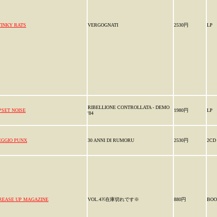
TINKY RATS
VERGOGNATI
2530円
LP
RIBELLIONE CONTROLLATA - DEMO
PSET NOISE
1980円
LP
'84
EGGIO PUNX
30 ANNI DI RUMORU
2530円
2CD
REASE UP MAGAZINE
VOL.4※在庫切れです※
880円
BOO