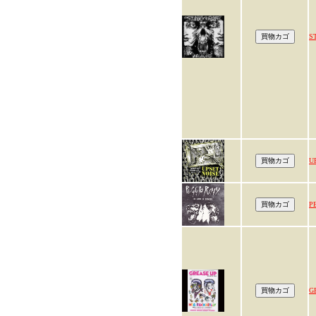
S
U
P
G