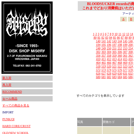
BLOODSUCKER records
これまでどおり消費税はいただ
アーティスト
A
B
1
2
3
4
5
6
7
8
9
10
11
12
13
14
80
81
82
83
84
85
86
87
88
89
9
140
141
142
143
144
145
146
194
195
196
197
198
199
200
248
249
250
251
252
253
254
302
303
304
305
306
307
308
356
357
358
359
360
361
362
410
411
412
413
414
415
416
464
465
466
467
468
469
470
518
519
520
521
522
523
524
572
573
574
575
576
577
578
626
627
628
629
630
631
632
680
681
682
683
684
685
686
新入荷
再入荷
RECOMMEND
すべてのカテゴリを表示しています
セール商品
すべての商品を見る
IMPORT
PUNK/OI
写真
買物カゴ
ア
HARD CORE/CRUST
OLD/NEW SCHOOL