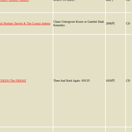
Chaos Unforgiven Kisses or Grateful Dead
id Mothers Temple & The Cosmic Inferno
2096円
CD
Kennedys
YDEEN//The FRIDAY
There And Back Again -SPLIT-
1650円
CD