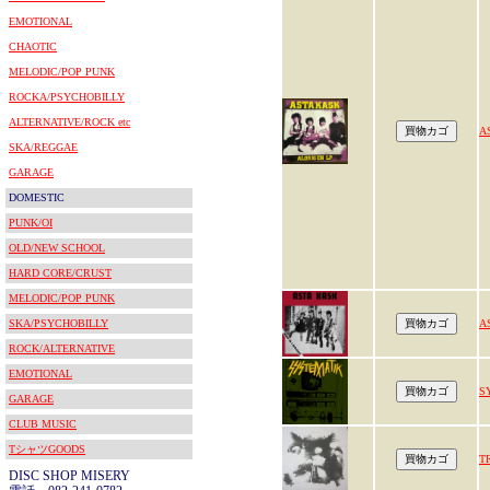
EMOTIONAL
CHAOTIC
MELODIC/POP PUNK
ROCKA/PSYCHOBILLY
ALTERNATIVE/ROCK etc
A
SKA/REGGAE
GARAGE
DOMESTIC
PUNK/OI
OLD/NEW SCHOOL
HARD CORE/CRUST
MELODIC/POP PUNK
SKA/PSYCHOBILLY
A
ROCK/ALTERNATIVE
EMOTIONAL
S
GARAGE
CLUB MUSIC
TシャツGOODS
T
DISC SHOP MISERY