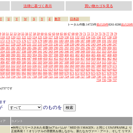
法律に基づく表示
買い物カゴを見る
T
U
V
W
X
Y
Z
数字
日本語
トータル件数:14723件
前の20件
8261-8280
次の20件
9
50
51
52
53
54
55
56
57
58
59
60
61
62
63
64
65
66
67
68
69
70
71
72
73
74
75
76
77
78
79
118
119
120
121
122
123
124
125
126
127
128
129
130
131
132
133
134
135
136
137
138
139
172
173
174
175
176
177
178
179
180
181
182
183
184
185
186
187
188
189
190
191
192
193
226
227
228
229
230
231
232
233
234
235
236
237
238
239
240
241
242
243
244
245
246
247
280
281
282
283
284
285
286
287
288
289
290
291
292
293
294
295
296
297
298
299
300
301
334
335
336
337
338
339
340
341
342
343
344
345
346
347
348
349
350
351
352
353
354
355
388
389
390
391
392
393
394
395
396
397
398
399
400
401
402
403
404
405
406
407
408
409
442
443
444
445
446
447
448
449
450
451
452
453
454
455
456
457
458
459
460
461
462
463
496
497
498
499
500
501
502
503
504
505
506
507
508
509
510
511
512
513
514
515
516
517
550
551
552
553
554
555
556
557
558
559
560
561
562
563
564
565
566
567
568
569
570
571
604
605
606
607
608
609
610
611
612
613
614
615
616
617
618
619
620
621
622
623
624
625
658
659
660
661
662
663
664
665
666
667
668
669
670
671
672
673
674
675
676
677
678
679
712
713
714
715
716
717
718
719
720
721
722
723
724
725
726
727
728
729
730
731
732
733
734
735
736
737
s)737です
ます
アが
のものを
ィア
コメント
●86年にリリースされた名盤1stアルバムが「MED IS I MAGEN」と同じくUSのPRANKよ り
正規再発！！オリジナルの雰囲気を残しながら、新たなカヴァー・アート、そして リマス