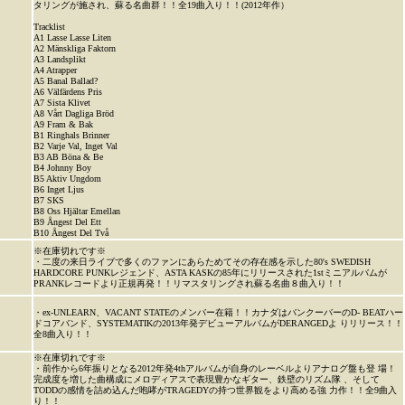
タリングが施され、蘇る名曲群！！全19曲入り！！(2012年作）
Tracklist
A1 Lasse Lasse Liten
A2 Mänskliga Faktorn
A3 Landsplikt
A4 Atrapper
A5 Banal Ballad?
A6 Välfärdens Pris
A7 Sista Klivet
A8 Vårt Dagliga Bröd
A9 Fram & Bak
B1 Ringhals Brinner
B2 Varje Val, Inget Val
B3 AB Böna & Be
B4 Johnny Boy
B5 Aktiv Ungdom
B6 Inget Ljus
B7 SKS
B8 Oss Hjältar Emellan
B9 Ångest Del Ett
B10 Ångest Del Två
※在庫切れです※
・二度の来日ライブで多くのファンにあらためてその存在感を示した80's SWEDISH
HARDCORE PUNKレジェンド、ASTA KASKの85年にリリースされた1stミニアルバムが
PRANKレコードより正規再発！！リマスタリングされ蘇る名曲８曲入り！！
・ex-UNLEARN、VACANT STATEのメンバー在籍！！カナダはバンクーバーのD- BEATハー
ドコアバンド、SYSTEMATIKの2013年発デビューアルバムがDERANGEDよ りリリース！！
全8曲入り！！
※在庫切れです※
・前作から6年振りとなる2012年発4thアルバムが自身のレーベルよりアナログ盤も登 場！
完成度を増した曲構成にメロディアスで表現豊かなギター、鉄壁のリズム隊 、そして
TODDの感情を詰め込んだ咆哮がTRAGEDYの持つ世界観をより高める強 力作！！全9曲入
り！！