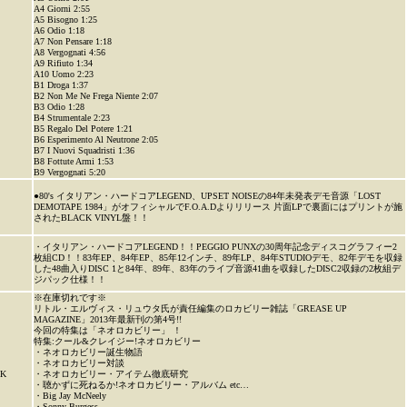
A4 Giorni 2:55
A5 Bisogno 1:25
A6 Odio 1:18
A7 Non Pensare 1:18
A8 Vergognati 4:56
A9 Rifiuto 1:34
A10 Uomo 2:23
B1 Droga 1:37
B2 Non Me Ne Frega Niente 2:07
B3 Odio 1:28
B4 Strumentale 2:23
B5 Regalo Del Potere 1:21
B6 Esperimento Al Neutrone 2:05
B7 I Nuovi Squadristi 1:36
B8 Fottute Armi 1:53
B9 Vergognati 5:20
●80's イタリアン・ハードコアLEGEND、UPSET NOISEの84年未発表デモ音源「LOST
DEMOTAPE 1984」がオフィシャルでF.O.A.Dよりリリース 片面LPで裏面にはプリントが施
されたBLACK VINYL盤！！
・イタリアン・ハードコアLEGEND！！PEGGIO PUNXの30周年記念ディスコグラフィー2
枚組CD！！83年EP、84年EP、85年12インチ、89年LP、84年STUDIOデモ、82年デモを収録
した48曲入りDISC 1と84年、89年、83年のライブ音源41曲を収録したDISC2収録の2枚組デ
ジパック仕様！！
※在庫切れです※
リトル・エルヴィス・リュウタ氏が責任編集のロカビリー雑誌「GREASE UP
MAGAZINE」2013年最新刊の第4号!!
今回の特集は「ネオロカビリー」 ！
特集:クール&クレイジー!ネオロカビリー
・ネオロカビリー誕生物語
・ネオロカビリー対談
K
・ネオロカビリー・アイテム徹底研究
・聴かずに死ねるか!ネオロカビリー・アルバム etc…
・Big Jay McNeely
・Sonny Burgess