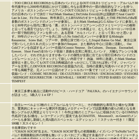
・TOO CIRCLE RECORDSから日本のバンドによるOUT COLDトリビュート・アルバム!! 80
年代後半から2000年代初頭にかけて活動し今なお世界中の一部の熱狂的なファンを持つ、
アメリカ・ボストンのハードコアパンクOUT COLDのトリビュート作を世界へ先駆けて現
行の日本のバンドで決行！VoのMark SheehanとDrのJohn Evicci以外は流動的でAnal Cuntや
Last In Line、Fit For Abuse、昨年来日したLIBYANSのギターも在籍したTHE PROWLのBa等
多数のボストンバンドのメンバーが参加し、またMark SheehanはG.G Allinバンドに参加した
りと80年代から現代に繋がる「裏」ボストンハードコアシーンのファミリーツリーの根幹
と云っても過言ではないでしょう。当時はアメリカ本国より、むしろろヨーロッパや日本
の一部で熱狂的なファンを持った、ある意味「カルトバンド」と云って良いかと思いま
す。99年のジャパンツアーを共に回ったNo Sideの元メンバーが参加するMidnight
Resurrector、Screw Ball、ツアー中、静岡公演で対バンしたStupid Babies Go Mad、東京公演
で対バンしたD.S.B.の元シンガー参加のTempest、また都内を中心に活発に活動し、Out
Coldファンを自認するメンバー在籍のCosmic Neurose、De-Cultures、Dustpan、Encroached、
Eyesore、Short Fuseの全10バンド収録！原曲を忠実に再現したバンド、大幅なアレンジを施
したバンド、それぞれおりますが各バンドの個性が全面に出ており現行日本のバンドのコ
ンピレーションとしてチェックして欲しい内容です！ 勿論、08年に急逝したMark Sheehan
追悼云々差し引いてもOUT COLD再確認のきっかけにして頂ければ幸いです。ジャパンツ
アーを主宰したDEVOUR RECORDSの全面協力の元、当時の貴重な写真やバイオグラフィ
ー等も掲載予定。元メンバー公認のオフィシャルカバー集です！(インフォメーションより)
収録バンド：COSMIC NEUROSE / DE-CULTURES / DUSTPAN / ENCROACHED / EYESORE
/ MIDNIGHT RESURRECTOR / SCREWBALL / SHORT FUSE / STUPID BABIES GO MAD /
TEMPEST
・東京三多摩を拠点に活動中の3ピース・ハードコア「PALUKA」のハイエナジーサウンド
が詰まった、5曲入り１st EP！
・自主レーベルより2枚のミニアルバムをリリースし、その独創的な表現力と確かな演奏
力、驚異的にキャッチーな摩訶不思議なメロディーラインで話題沸騰の彼らの初となる単
独シングルが人間堂よりリリース！！今作は2枚のミニアルバムに収録されているCOMIXの
代名詞である2曲を、レコーディングに盟友であるCHAOTIX、MosomosO、ex-Green!のメン
バーらも参加し新録した両A面のスペシャル・エディション！！ステッカー付き！！限定
500枚！大スイセン！！
※在庫切れです※
・"CHAOS KOCHI"生まれ、"CHAOS KOCHI"育ちの初期衝動ノイズパンク"SxNxHx"1stアル
バム!! 初期衝動以外の何物も無いドッタバタにブッ飛ばす永遠のティーーンネイジャーチュ
ーン全10曲を収録!! トリプルボーカルより吐き出されるアホさ2000％に幼稚な言葉!! そして