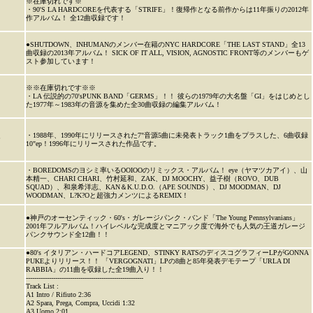
※在庫切れです※
・90'S LA HARDCOREを代表する「STRIFE」！復帰作となる前作からは11年振りの2012年
作アルバム！ 全12曲収録です！
●SHUTDOWN、INHUMANのメンバー在籍のNYC HARDCORE「THE LAST STAND」全13
曲収録の2013年アルバム！ SICK OF IT ALL, VISION, AGNOSTIC FRONT等のメンバーもゲ
スト参加しています！
※※在庫切れです※※
・LA 伝説的の70'sPUNK BAND「GERMS」！！ 彼らの1979年の大名盤「GI」をはじめとし
た1977年～1983年の音源を集めた全30曲収録の編集アルバム！
・1988年、1990年にリリースされた7"音源5曲に未発表トラック1曲をプラスした、6曲収録
P
10"ep！1996年にリリースされた作品です。
・BOREDOMSのヨシミ率いるOOIOOのリミックス・アルバム！ eye（ヤマツカアイ）、山
本精一、CHARI CHARI、竹村延和、ZAK、DJ MOOCHY、益子樹（ROVO、DUB
SQUAD）、和泉希洋志、KAN＆K.U.D.O.（APE SOUNDS）、DJ MOODMAN、DJ
WOODMAN、L?K?Oと超強力メンツによるREMIX！
●神戸のオーセンティック・60's・ガレージパンク・バンド「The Young Pennsylvanians」
2001年フルアルバム！ハイレベルな完成度とマニアック度で海外でも人気の王道ガレージ
パンクサウンド全12曲！！
●80's イタリアン・ハードコアLEGEND、STINKY RATSのディスコグラフィーLPがGONNA
PUKEよりリリース！！ 「VERGOGNATI」LPの8曲と85年発表デモテープ「URLA DI
RABBIA」の11曲を収録した全19曲入り！！
--------------------------------------------------------
Track List :
A1 Intro / Rifiuto 2:36
A2 Spara, Prega, Compra, Uccidi 1:32
A3 Uomo 2:01