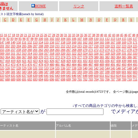
の商品は
HOME
リンク
送料一覧表
きません
頭文字検索(serach by Initial)
C
D
E
F
G
H
I
J
K
L
M
N
O
P
Q
R
S
15
16
17
18
19
20
21
22
23
24
25
26
27
28
29
30
31
32
33
34
35
36
37
38
39
40
41
42
43
44
45
46
47
48
4
0
91
92
93
94
95
96
97
98
99
100
101
102
103
104
105
106
107
108
109
110
111
112
113
114
115
116
117
147
148
149
150
151
152
153
154
155
156
157
158
159
160
161
162
163
164
165
166
167
168
169
170
171
201
202
203
204
205
206
207
208
209
210
211
212
213
214
215
216
217
218
219
220
221
222
223
224
225
255
256
257
258
259
260
261
262
263
264
265
266
267
268
269
270
271
272
273
274
275
276
277
278
279
309
310
311
312
313
314
315
316
317
318
319
320
321
322
323
324
325
326
327
328
329
330
331
332
333
363
364
365
366
367
368
369
370
371
372
373
374
375
376
377
378
379
380
381
382
383
384
385
386
387
417
418
419
420
421
422
423
424
425
426
427
428
429
430
431
432
433
434
435
436
437
438
439
440
441
471
472
473
474
475
476
477
478
479
480
481
482
483
484
485
486
487
488
489
490
491
492
493
494
495
525
526
527
528
529
530
531
532
533
534
535
536
537
538
539
540
541
542
543
544
545
546
547
548
549
579
580
581
582
583
584
585
586
587
588
589
590
591
592
593
594
595
596
597
598
599
600
601
602
603
633
634
635
636
637
638
639
640
641
642
643
644
645
646
647
648
649
650
651
652
653
654
655
656
657
687
688
689
690
691
692
693
694
695
696
697
698
699
700
701
702
703
704
705
706
707
708
709
710
711
全件数は(total records)14723です。 全ページ数は(page
↓すべての商品カテゴリの中から検索し
が
でメディ
ーティスト名
アルバム名
値段
メデ