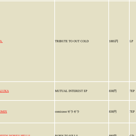
A.
TRIBUTE TO OUT COLD
1885円
LP
ALUKA
MUTUAL INTEREST EP
838円
7EP
OMIX
comiczoo/ギラギラ
838円
7EP
EED!! NOISE!! HELL!!
BORN TO KILL!!
880円
CD