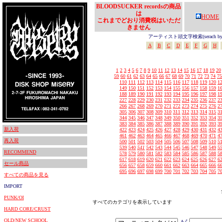
BLOODSUCKER recordsの商品
は
HOME
これまでどおり消費税はいただ
きません
アーティスト頭文字検索(serach by In
A
B
C
D
E
F
G
H
1
2
3
4
5
6
7
8
9
10
11
12
13
14
15
16
17
18
19
20
59
60
61
62
63
64
65
66
67
68
69
70
71
72
73
74
75
110
111
112
113
114
115
116
117
118
119
120
1
149
150
151
152
153
154
155
156
157
158
159
1
188
189
190
191
192
193
194
195
196
197
198
1
227
228
229
230
231
232
233
234
235
236
237
2
266
267
268
269
270
271
272
273
274
275
276
2
305
306
307
308
309
310
311
312
313
314
315
3
344
345
346
347
348
349
350
351
352
353
354
3
383
384
385
386
387
388
389
390
391
392
393
3
新入荷
422
423
424
425
426
427
428
429
430
431
432
4
461
462
463
464
465
466
467
468
469
470
471
4
再入荷
500
501
502
503
504
505
506
507
508
509
510
5
539
540
541
542
543
544
545
546
547
548
549
5
RECOMMEND
578
579
580
581
582
583
584
585
586
587
588
5
617
618
619
620
621
622
623
624
625
626
627
6
セール商品
656
657
658
659
660
661
662
663
664
665
666
6
695
696
697
698
699
700
701
702
703
704
705
7
すべての商品を見る
IMPORT
PUNK/OI
すべてのカテゴリを表示しています
HARD CORE/CRUST
OLD/NEW SCHOOL