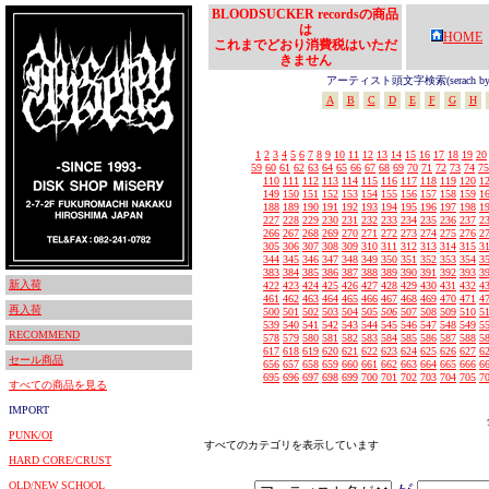
BLOODSUCKER recordsの商品
は
HOME
これまでどおり消費税はいただ
きません
アーティスト頭文字検索(serach by In
A
B
C
D
E
F
G
H
1
2
3
4
5
6
7
8
9
10
11
12
13
14
15
16
17
18
19
20
59
60
61
62
63
64
65
66
67
68
69
70
71
72
73
74
75
110
111
112
113
114
115
116
117
118
119
120
1
149
150
151
152
153
154
155
156
157
158
159
1
188
189
190
191
192
193
194
195
196
197
198
1
227
228
229
230
231
232
233
234
235
236
237
2
266
267
268
269
270
271
272
273
274
275
276
2
305
306
307
308
309
310
311
312
313
314
315
3
344
345
346
347
348
349
350
351
352
353
354
3
383
384
385
386
387
388
389
390
391
392
393
3
新入荷
422
423
424
425
426
427
428
429
430
431
432
4
461
462
463
464
465
466
467
468
469
470
471
4
再入荷
500
501
502
503
504
505
506
507
508
509
510
5
539
540
541
542
543
544
545
546
547
548
549
5
RECOMMEND
578
579
580
581
582
583
584
585
586
587
588
5
617
618
619
620
621
622
623
624
625
626
627
6
セール商品
656
657
658
659
660
661
662
663
664
665
666
6
695
696
697
698
699
700
701
702
703
704
705
7
すべての商品を見る
IMPORT
PUNK/OI
すべてのカテゴリを表示しています
HARD CORE/CRUST
OLD/NEW SCHOOL