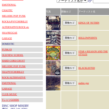
が
EMOTIONAL
CHAOTIC
写真
買物カゴ
アーティスト名
MELODIC/POP PUNK
ROCKA/PSYCHOBILLY
KINGS OF NUTHIN
ALTERNATIVE/ROCK etc
SKA/REGGAE
HOLLOWPOINTS
GARAGE
DOMESTIC
PUNK/OI
STAB 4 REASON AND THE
STYLES
OLD/NEW SCHOOL
HARD CORE/CRUST
MELODIC/POP PUNK
BLACKLISTED
SKA/PSYCHOBILLY
ROCK/ALTERNATIVE
EMOTIONAL
nudies goe
GARAGE
CLUB MUSIC
TシャツGOODS
DISC SHOP MISERY