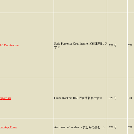
Sado Perversor Goat Insulter ※在庫切れで
hil Domination
1528円
CD
す※
ipstriker
Crude Rock 'n' Roll ※在庫切れです※
1528円
CD
urning Forest
Au coeur de l ombre （哀しみの影と...）
1528円
CD