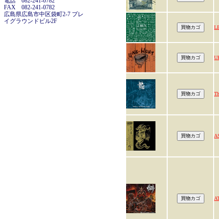
電話 082-241-0782
FAX 082-241-0782
広島県広島市中区袋町2-7 プレ
イグラウンドビル2F
L
U
Th
A
A