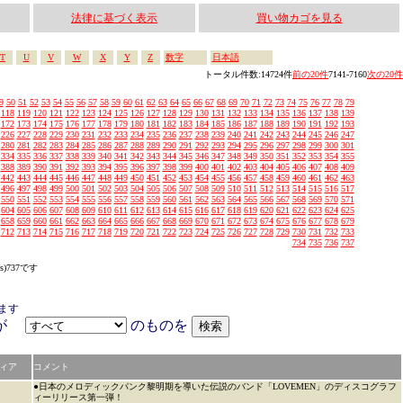
法律に基づく表示
買い物カゴを見る
T
U
V
W
X
Y
Z
数字
日本語
トータル件数:14724件
前の20件
7141-7160
次の20件
9
50
51
52
53
54
55
56
57
58
59
60
61
62
63
64
65
66
67
68
69
70
71
72
73
74
75
76
77
78
79
118
119
120
121
122
123
124
125
126
127
128
129
130
131
132
133
134
135
136
137
138
139
172
173
174
175
176
177
178
179
180
181
182
183
184
185
186
187
188
189
190
191
192
193
226
227
228
229
230
231
232
233
234
235
236
237
238
239
240
241
242
243
244
245
246
247
280
281
282
283
284
285
286
287
288
289
290
291
292
293
294
295
296
297
298
299
300
301
334
335
336
337
338
339
340
341
342
343
344
345
346
347
348
349
350
351
352
353
354
355
388
389
390
391
392
393
394
395
396
397
398
399
400
401
402
403
404
405
406
407
408
409
442
443
444
445
446
447
448
449
450
451
452
453
454
455
456
457
458
459
460
461
462
463
496
497
498
499
500
501
502
503
504
505
506
507
508
509
510
511
512
513
514
515
516
517
550
551
552
553
554
555
556
557
558
559
560
561
562
563
564
565
566
567
568
569
570
571
604
605
606
607
608
609
610
611
612
613
614
615
616
617
618
619
620
621
622
623
624
625
658
659
660
661
662
663
664
665
666
667
668
669
670
671
672
673
674
675
676
677
678
679
712
713
714
715
716
717
718
719
720
721
722
723
724
725
726
727
728
729
730
731
732
733
734
735
736
737
s)737です
ます
アが
のものを
ィア
コメント
●日本のメロディックパンク黎明期を導いた伝説のバンド「LOVEMEN」のディスコグラフ
ィーリリース第一弾！