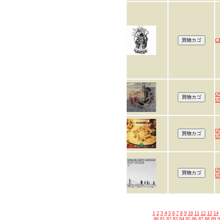
C
O
U
O
U
O
U
1
2
3
4
5
6
7
8
9
10
11
12
13
14
80
81
82
83
84
85
86
87
88
89
9