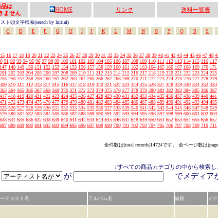
の商品は
HOME
リンク
送料一覧表
きません
頭文字検索(serach by Initial)
C
D
E
F
G
H
I
J
K
L
M
N
O
P
Q
R
S
15
16
17
18
19
20
21
22
23
24
25
26
27
28
29
30
31
32
33
34
35
36
37
38
39
40
41
42
43
44
45
46
47
48
4
0
91
92
93
94
95
96
97
98
99
100
101
102
103
104
105
106
107
108
109
110
111
112
113
114
115
116
117
147
148
149
150
151
152
153
154
155
156
157
158
159
160
161
162
163
164
165
166
167
168
169
170
171
201
202
203
204
205
206
207
208
209
210
211
212
213
214
215
216
217
218
219
220
221
222
223
224
225
255
256
257
258
259
260
261
262
263
264
265
266
267
268
269
270
271
272
273
274
275
276
277
278
279
309
310
311
312
313
314
315
316
317
318
319
320
321
322
323
324
325
326
327
328
329
330
331
332
333
363
364
365
366
367
368
369
370
371
372
373
374
375
376
377
378
379
380
381
382
383
384
385
386
387
417
418
419
420
421
422
423
424
425
426
427
428
429
430
431
432
433
434
435
436
437
438
439
440
441
471
472
473
474
475
476
477
478
479
480
481
482
483
484
485
486
487
488
489
490
491
492
493
494
495
525
526
527
528
529
530
531
532
533
534
535
536
537
538
539
540
541
542
543
544
545
546
547
548
549
579
580
581
582
583
584
585
586
587
588
589
590
591
592
593
594
595
596
597
598
599
600
601
602
603
633
634
635
636
637
638
639
640
641
642
643
644
645
646
647
648
649
650
651
652
653
654
655
656
657
687
688
689
690
691
692
693
694
695
696
697
698
699
700
701
702
703
704
705
706
707
708
709
710
711
全件数は(total records)14724です。 全ページ数は(page
↓すべての商品カテゴリの中から検索し
が
でメディ
ーティスト名
アルバム名
値段
メデ