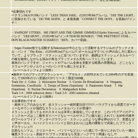
*在庫切れです
ベテランSKA PUNKバンド「LESS THAN JAKE」の2013年9thアルバム「SEE THE LIGHT」
に収録されている「DO THE MATH」と 未発表曲「CONNECT THE DOTS」を収録の7イン
チ！
・SWINGIN’ UTTERS、ME FIRST AND THE GIMME GIMMESのSpike Slawsonによるカバー
バンド「UKE-HUNT」の2014年1st7インチ!!DAVID BOWIEの「THE PRETTIEST STAR」、
DON BLACK/WALTER SCHARFの「BEN」カバー収録。
・Seges Findere他でも活動するNekrotizerが中心となって活動するブラジルのブラックメタ
ル・バンド「Thy Rites」の2014年2ndアルバム!!! ボーカルはザラついた声の出し方に変わっ
ていて、よりブラック・スラッシュに近づいていますが、曲調はスラッシュメタルルーツ
の核を維持しながらも深みの有るブラックメタル方向へシフトしています。
南米のバンドですが、ジャケットやアルバム全体を支配する暗黒の雰囲気は、どことなく
スウェーデンやノルウェーのバンドすら感じさせます。
（レーベルインフォより抜粋）
●南米チリのブラックデスラッシャー、「アサルト」の封印されていた2004年のデモ音源、
そして2003年のリハ音源がCDリリース！限定1000枚。
Track list :1. Cobra 2. Holocausto Nuclear 3. Circulo De Ritualizacion 4. Venganza,
Exterminio, Crucifixión 5. Troops of Doom (Sepultura) 6. Paratrooers Attack 7. War
(Sepultura) 8. Nuclear Devastation 9. Madgunfuck Killer
Track 1-4 : 2004 unknown demo / Track 5-9 : 2003 unknown rehearsal
（レーベルインフォより抜粋）
※在庫切れです※
・南米マニアのみならず、全スラッシャー絶対要注目!!!!!!!!!! パラグアイから邪悪でダーテ
ィーなサウンドが強烈なスラッシュメタルバンドが登場!!!
スラッシュと言ってもそのスタイルは非常に多様化していますが、このパラグアイのアト
ミックカーズはここ数年ダイハードなレーベルやマニアに掘り起こされている80年代後半
のワールドワイド・アンダーグラウンド・スラッシュのような押せ押せのリフ、邪悪なダ
ミ声ボーカル、スパイクリストバンドと目のまわりには黒の隈取りで武装したブラック・
デスラッシュ!!!
以前ならソドム、クリエーター、バソリーなどといった感じで一括りにされていた一連の
極悪スラッシュ～原始デス/ブラック好きなら完全ノックアウト間違いなし!!!
パラグアイのバンドはチリのProselytismからCDをリリースしていたViolent Attackが思い浮か