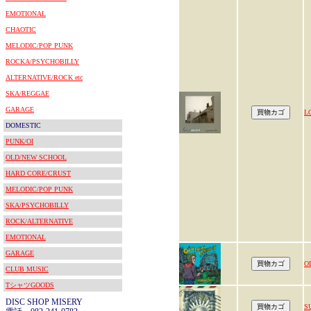
EMOTIONAL
CHAOTIC
MELODIC/POP PUNK
ROCKA/PSYCHOBILLY
ALTERNATIVE/ROCK etc
SKA/REGGAE
GARAGE
L
DOMESTIC
PUNK/OI
OLD/NEW SCHOOL
HARD CORE/CRUST
MELODIC/POP PUNK
SKA/PSYCHOBILLY
ROCK/ALTERNATIVE
EMOTIONAL
GARAGE
O
CLUB MUSIC
TシャツGOODS
DISC SHOP MISERY
S