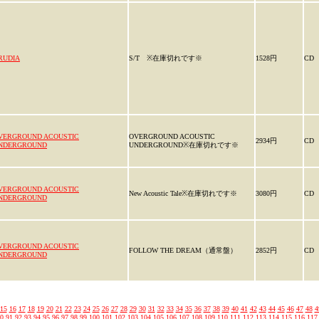
RUDIA
S/T ※在庫切れです※
1528円
CD
VERGROUND ACOUSTIC
OVERGROUND ACOUSTIC
2934円
CD
NDERGROUND
UNDERGROUND※在庫切れです※
VERGROUND ACOUSTIC
New Acoustic Tale※在庫切れです※
3080円
CD
NDERGROUND
VERGROUND ACOUSTIC
FOLLOW THE DREAM（通常盤）
2852円
CD
NDERGROUND
15
16
17
18
19
20
21
22
23
24
25
26
27
28
29
30
31
32
33
34
35
36
37
38
39
40
41
42
43
44
45
46
47
48
4
0
91
92
93
94
95
96
97
98
99
100
101
102
103
104
105
106
107
108
109
110
111
112
113
114
115
116
117