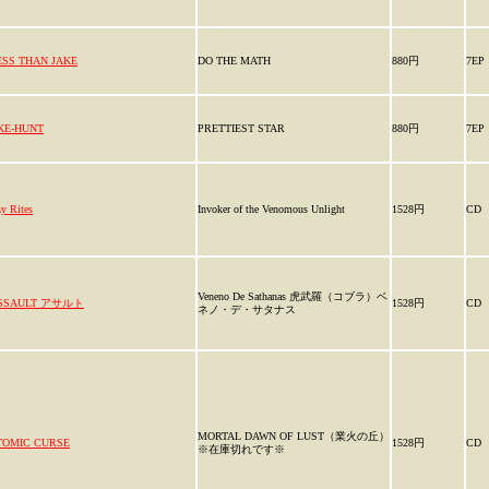
ESS THAN JAKE
DO THE MATH
880円
7EP
KE-HUNT
PRETTIEST STAR
880円
7EP
y Rites
Invoker of the Venomous Unlight
1528円
CD
Veneno De Sathanas 虎武羅（コブラ）ベ
SSAULT アサルト
1528円
CD
ネノ・デ・サタナス
MORTAL DAWN OF LUST（業火の丘）
TOMIC CURSE
1528円
CD
※在庫切れです※