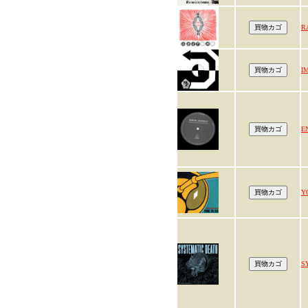
R
I
E
Y
S