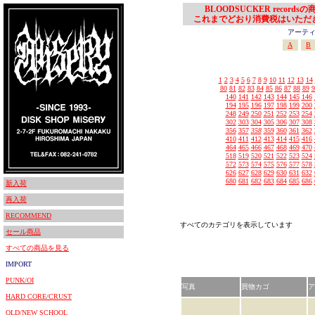
BLOODSUCKER records
これまでどおり消費税はいただ
アーティスト
A
B
1
2
3
4
5
6
7
8
9
10
11
12
13
14
80
81
82
83
84
85
86
87
88
89
9
140
141
142
143
144
145
146
194
195
196
197
198
199
200
248
249
250
251
252
253
254
302
303
304
305
306
307
308
356
357
358
359
360
361
362
410
411
412
413
414
415
416
464
465
466
467
468
469
470
518
519
520
521
522
523
524
572
573
574
575
576
577
578
626
627
628
629
630
631
632
680
681
682
683
684
685
686
新入荷
再入荷
RECOMMEND
すべてのカテゴリを表示しています
セール商品
すべての商品を見る
IMPORT
PUNK/OI
写真
買物カゴ
ア
HARD CORE/CRUST
OLD/NEW SCHOOL