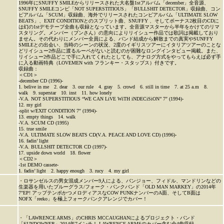
1996年にSNUFFY SMILEからリリースされた大名盤1stアルバム「december」全音源、
SNUFFY SMILEコンピ「NOT SUPERSTITIOUS」「BULLSHIT DETECTOR」収録曲、コン
ピアルバム「SCUM」収録曲、海外でリリースされたコンピアルバム「ULTIMATE SLOW
BEATS」、EXIT CONDITIONとのスプリット曲、SNUFFY 、そしてボーナス2枚目のCDに
は幻の1stデモテープ全曲も収録となっています。全音源マスターから半年をかけてのリマ
スタリング。メンバー（ブンさん）の意向によりリイシュー作品では歌詞は掲載しており
ません。その代わりにメンバー全員による、バンド結成から解散までの真実やSUNFFY
SMILEとの出会い、当時のシーンの状況、2度のイギリスツアーにイタリアツアーのことな
どリイシュー2作品に渡るルーペがないと読むのが困難なロングインタビュー掲載。また、
リイシュー2作品どこで手に入れてくれたとしても、アナログ方式をやってもらえば必ず手
に入る動画特典（LOVEMEN with フランキー・スタッブス）付きです。
収録曲：
＜CD1＞
-december CD (1996)-
1. belive in me 2. dear 3. our rule 4. gray 5. crowd 6. still in time 7. at 25 a.m 8.
walk 9. superstar 10. inst 11. how lonely
-V.A. NOT SUPERSTITIOUS “WE CAN LiVE WiTH iNDECiSiON” 7″ (1994)-
12. my girl
-split w/EXIT CONDITION 7″ (1994)-
13. empty things 14. walk
-V.A. SCUM CD (1995)
15. true smile
-V.A. ULTIMATE SLOW BEATS CD(V.A. PEACE AND LOVE CD) (1996)-
16. fadin’ light
-V.A. BULLSHIT DETECTOR CD (1997)-
17. upside down world 18. flower
＜CD2＞
-1st DEMO cassete-
1. fadin’ light 2. happy enough 3. rucy 4. my girl
・ロサンゼルスの男女混成メンバー9人による、バンジョー、フィドル、マンドリンなどの
生楽器を用いたブルーグラス/フォーク・パンクバンド「OLD MAN MARKEY」の2014年
7"EP! アップテンポかつメロディアスなCOW PUNKナンバーのA面、そしてB面は
NOFX「reeko」を極上フォークパンクアレンジでカバー！
・「LAWRENCE ARMS」のCHRIS MCCAUGHANによるプロジェクト・バンド
「SUNDOWNER」2014年7インチ！ LAWRENCE ARMSのカバー含む全4曲収録。