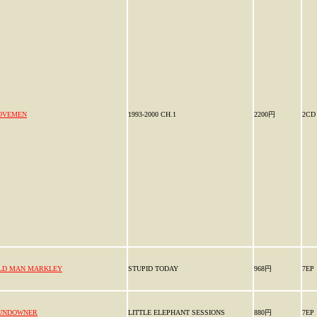
OVEMEN
1993-2000 CH.1
2200円
2CD
LD MAN MARKLEY
STUPID TODAY
968円
7EP
UNDOWNER
LITTLE ELEPHANT SESSIONS
880円
7EP