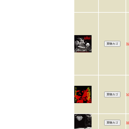
Ni
Wh
Mo