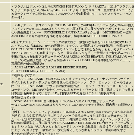
・ブラジルはサンパウロよりのPSYCHE POST PUNKバンド「RAKTA」!! 2013年ブラジル盤
でリリースされた1stアルバムが540RECORDSよりUS盤でリリース!! 全員女性メンバーによ
るダークでサイケな独特のPOST PUNKサウンド全6曲収録です！シルクスクリーン・ポス
ター付き。
・テキサス・ハードコアバンド「THE IMPALERS」の2013年1stアルバムに続く2014年5曲入
り12インチが540 RECORDSよりリリース!!! A面は約11分に及びながらも全くだれることの
P
ない爆裂爆走ナンバー「PSYCHEDELIC SNUTSKALLAR」が圧巻！ MOTORHEAD～後期
ANTI CIMEX辺りの雰囲気を感じさせる爆音、極悪D-BEAT HARDCORE PUNK！！
●東京エクストリーム・ミュージックの最先鋭が、無意味な音楽をBODIES(死体)化!! 1stフ
ル・アルバム『MAMA』からの音源をリミックスした限定12インチEP第2弾。今回は何と
COALTAR OF THE DEEPERS、特撮のメンバーとして活動しながら、ももいろクローバーZ
やBABY METALにも楽曲提供するなど、最先端ロックを広く一般層にまで持ち込んでいく
P
手腕が買われる敏腕プロデューサーNARASAKI氏とWHITE HEAVEN、THE STARSのリーダ
ーとしての活動は勿論、ゆらゆら帝国やOGRE YOU ASSHOLE等を手掛けるプロデューサー
石原洋氏が解体/再構築!!
1. ACME APATHY AMOK (SADEPSER RECORD REMIX)
2. PRAY FOR ME (YOU ISHIHARA MIX)
※在庫切れです※
・「YOUR PEST BAND」の3rdアルバム！ キャッチーなファスト・ナンバーからサイケ・
テイストのミッド・テンポまで問答無用の地獄のキック・アス・ロックン・ロールはまさ
CD
に「YOUR PEST BAND」サウンドの集大成的作品。。セルフ・プロデュース、セルフ・レ
コーディング。M&Wのワタナベマサシによるアート・ワークも注目。英詩に加えて今回は
日本語訳も掲載されています。LPと同内容のCDのおまけつき！10曲収録38分。
※在庫切れです※
・SYSTEMATIC DEATH全12曲収録 NEWアルバムのアナログ盤がオランダの
WAYBACKWHEN RECORDSよりリリース！ CDとはジャケット違い、同内容・曲順違いで
す。
（以下、レーベルインフォより抜粋） 1987年名V.A "My Meats,Your Poison"より27年の年月
を経て、よもや四半世紀ぶりに同じメンバーで録音出来ようとは想像も出来ませんでし
た、それだけに大変嬉しく思っています。 再始動より既に６年、現ラインナップによる不
変の魂の最新型を10月に敢行される"BACKDROP EU TOUR 2014"に合わせてリリース致し
ます！ いつも通りのスカッとするスピードナンバーを12曲連射！録音はワイルドな感じに
仕上がっております。 最近のライヴで定番化しそうな曲もチラホラ...手前味噌ですが、
中々の佳曲揃いかと思っとりますw