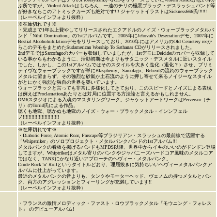
ぶ所ですが、Violent Attackはもちろん、一連のチリの極悪ブラック・デスラッシュバンド等
が好きならこのアトミックカーズも絶対です!!! ジャケットイラストはSickness666氏!!!!!!
（レーベルインフォより抜粋）
※在庫切れです※
・完成まで1年以上費やしてリリースされたエクアドルのノイズ・ウォーブラックメタルバ
ンド「Nihil Domination」の1stアルバムです。 2005年にJehovah's Desecrationデモ、2007年に
Bestial Alcoholnihilationデモをリリースしており、2010年にはアメリカのOld Cemetery recか
らこのデモをまとめたSudamerican Worship To Sathanas CDがリリースされました。
2ndデモではSarcofagoのカバーも収録していましたが、1stデモにDeicideのカバーを収録して
いる事からもわかるように、活動初期は今よりもサタニック・デスメタルに近いスタイル
でした。しかし、この1stアルバムではそのスタイルを大きく進化（退化？）させ、プリミ
ティヴなウォーブラックですが単にBlasphemy、Sarcofago、Beheritの流れのウォーブラック
メタルに留まらず、その強烈な砂嵐か土石流のように押し寄せて来るノイジーなスタイル
がとにかく強烈な独自の世界を築いています。
ウォーブラックと言っても非常に多様化してきており、このスピードとノイズによる表現
は例えばProclamationあたりとは対局に位置する方法論と言えるかもしれません。
DM6スタジオによる入魂のマスタリングワーク。ジャケットアートワークはPerversor（チ
リ）のTorrid氏による作品。
聴くも地獄、聴かぬも地獄のノイズ・ウォー・ブラックメタル・インンフェル
ノ!!!!!!!!!!!!!!!!!!!!!!!!!
（レーベルインフォより抜粋）
※在庫切れです※
・Diabolic Force, Atomic Roar, Farscape等ブラジリアン・スラッシュの最前線で活躍する
「Whipstriker」のソロプロジェクト・メタルパンクバンドの1stアルバム!!!
メタルパンクの看板を掲げるバンドもMPDS以降、世界中からイキのいいのがドンドン登場
してますが、Whiptrikerはメタル寄りのパンクやジャパニーズハードコア風味のメタルコア
ではなく、TANKにかなり近いアプローチのヘヴィー・メタルパンク。
Crude Rock 'n' Rollというタイトルどおり、理屈抜きに気持ちいいヘヴィーメタルパンクア
ルバムに仕上がっています。
最近のメタルパンクの音よりも、タンクやモーターヘッド、ヴェノムの持つメタルとパン
ク、両方のアグレッションとフィーリングが充満しています!!
（レーベルインフォより抜粋）
・フランスの激情メロディック・ファスト・ロウブラックメタル「モウニング・フォレス
ト」 のデビューアルバム!