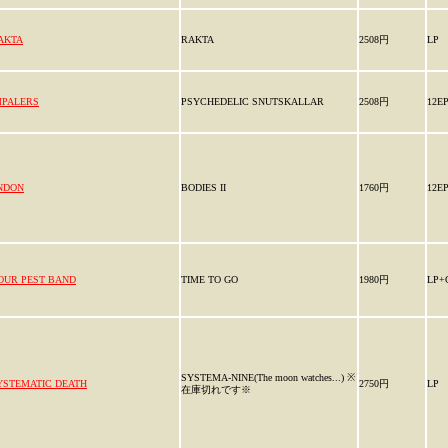
AKTA
RAKTA
2508円
LP
MPALERS
PSYCHEDELIC SNUTSKALLAR
2508円
12E
NDON
BODIES II
1760円
12E
OUR PEST BAND
TIME TO GO
1980円
LP+
SYSTEMA-NINE(The moon watches...) ※
YSTEMATIC DEATH
2750円
LP
在庫切れです※