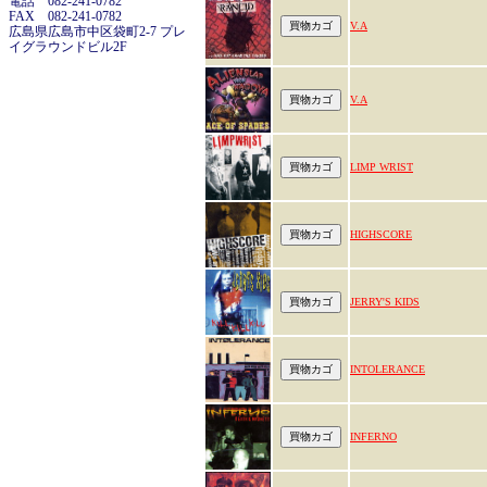
電話 082-241-0782
FAX 082-241-0782
V.A
広島県広島市中区袋町2-7 プレ
イグラウンドビル2F
V.A
LIMP WRIST
HIGHSCORE
JERRY'S KIDS
INTOLERANCE
INFERNO