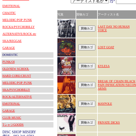
が
EMOTIONAL
CHAOTIC
写真
買物カゴ
アーティスト名
MELODIC/POP PUNK
LAST DAY NO HUMAN
ROCKA/PSYCHOBILLY
VOICE
ALTERNATIVE/ROCK etc
SKA/REGGAE
LOST GOAT
GARAGE
DOMESTIC
PUNK/OI
KYLESA
OLD/NEW SCHOOL
HARD CORE/CRUST
BREAK OF CHAIN//BLACK
MELODIC/POP PUNK
PAIN INFRICATION//SECO
ARMS
SKA/PSYCHOBILLY
ROCK/ALTERNATIVE
EMOTIONAL
MAYPOLE
GARAGE
CLUB MUSIC
PRIVATE DICKS
TシャツGOODS
DISC SHOP MISERY