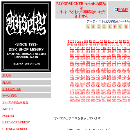
BLOODSUCKER recordsの商品
は
HOME
これまでどおり消費税はいただ
きません
アーティスト頭文字検索(serach by In
A
B
C
D
E
F
G
H
1
2
3
4
5
6
7
8
9
10
11
12
13
14
15
16
17
18
19
20
59
60
61
62
63
64
65
66
67
68
69
70
71
72
73
74
75
110
111
112
113
114
115
116
117
118
119
120
1
149
150
151
152
153
154
155
156
157
158
159
1
188
189
190
191
192
193
194
195
196
197
198
1
227
228
229
230
231
232
233
234
235
236
237
2
266
267
268
269
270
271
272
273
274
275
276
2
305
306
307
308
309
310
311
312
313
314
315
3
344
345
346
347
348
349
350
351
352
353
354
3
383
384
385
386
387
388
389
390
391
392
393
3
新入荷
422
423
424
425
426
427
428
429
430
431
432
4
461
462
463
464
465
466
467
468
469
470
471
4
再入荷
500
501
502
503
504
505
506
507
508
509
510
5
539
540
541
542
543
544
545
546
547
548
549
5
RECOMMEND
578
579
580
581
582
583
584
585
586
587
588
5
617
618
619
620
621
622
623
624
625
626
627
6
セール商品
656
657
658
659
660
661
662
663
664
665
666
6
695
696
697
698
699
700
701
702
703
704
705
7
すべての商品を見る
IMPORT
PUNK/OI
すべてのカテゴリを表示しています
HARD CORE/CRUST
OLD/NEW SCHOOL