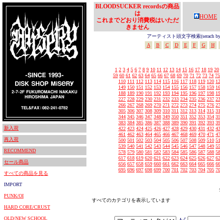
BLOODSUCKER recordsの商品
は
HOME
これまでどおり消費税はいただ
きません
アーティスト頭文字検索(serach by In
A
B
C
D
E
F
G
H
1
2
3
4
5
6
7
8
9
10
11
12
13
14
15
16
17
18
19
20
59
60
61
62
63
64
65
66
67
68
69
70
71
72
73
74
75
110
111
112
113
114
115
116
117
118
119
120
1
149
150
151
152
153
154
155
156
157
158
159
1
188
189
190
191
192
193
194
195
196
197
198
1
227
228
229
230
231
232
233
234
235
236
237
2
266
267
268
269
270
271
272
273
274
275
276
2
305
306
307
308
309
310
311
312
313
314
315
3
344
345
346
347
348
349
350
351
352
353
354
3
383
384
385
386
387
388
389
390
391
392
393
3
新入荷
422
423
424
425
426
427
428
429
430
431
432
4
461
462
463
464
465
466
467
468
469
470
471
4
再入荷
500
501
502
503
504
505
506
507
508
509
510
5
539
540
541
542
543
544
545
546
547
548
549
5
RECOMMEND
578
579
580
581
582
583
584
585
586
587
588
5
617
618
619
620
621
622
623
624
625
626
627
6
セール商品
656
657
658
659
660
661
662
663
664
665
666
6
695
696
697
698
699
700
701
702
703
704
705
7
すべての商品を見る
IMPORT
PUNK/OI
すべてのカテゴリを表示しています
HARD CORE/CRUST
OLD/NEW SCHOOL