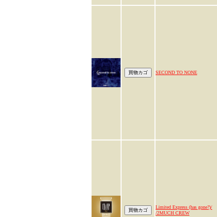
SECOND TO NONE
Limited Express (has gone?)/
/2MUCH CREW