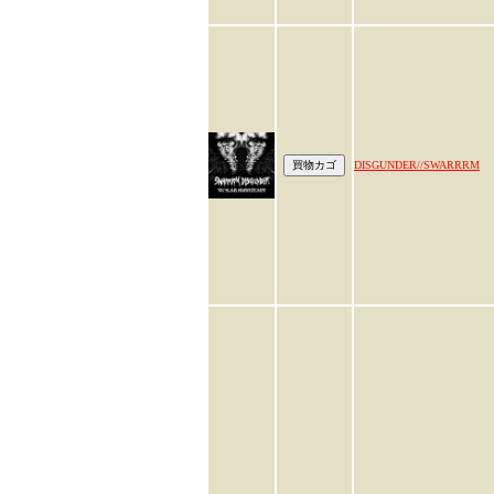
DISGUNDER//SWARRRM