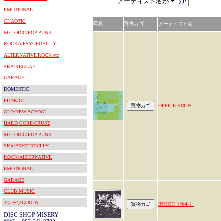
が
EMOTIONAL
CHAOTIC
写真
買物カゴ
アーティスト名
MELODIC/POP PUNK
ROCKA/PSYCHOBILLY
ALTERNATIVE/ROCK etc
SKA/REGGAE
GARAGE
DOMESTIC
PUNK/OI
OFFICE VOIDS
OLD/NEW SCHOOL
HARD CORE/CRUST
MELODIC/POP PUNK
SKA/PSYCHOBILLY
ROCK/ALTERNATIVE
EMOTIONAL
GARAGE
CLUB MUSIC
TシャツGOODS
INMOH（陰毛）
DISC SHOP MISERY