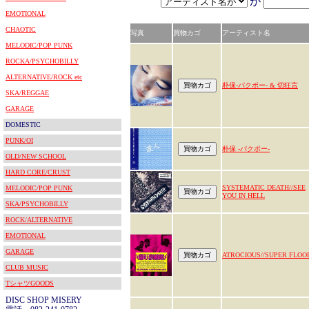
が
EMOTIONAL
CHAOTIC
写真
買物カゴ
アーティスト名
MELODIC/POP PUNK
ROCKA/PSYCHOBILLY
ALTERNATIVE/ROCK etc
朴保-パクポー- & 切狂言
SKA/REGGAE
GARAGE
DOMESTIC
PUNK/OI
朴保 -パクポー-
OLD/NEW SCHOOL
HARD CORE/CRUST
SYSTEMATIC DEATH//SEE
MELODIC/POP PUNK
YOU IN HELL
SKA/PSYCHOBILLY
ROCK/ALTERNATIVE
EMOTIONAL
GARAGE
ATROCIOUS//SUPER FLOO
CLUB MUSIC
TシャツGOODS
DISC SHOP MISERY