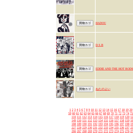
HADOU
D.S.B
EDDIE AND THE HOT ROD
ねたのよい
1
2
3
4
5
6
7
8
9
10
11
12
13
14
15
16
17
18
19
20
59
60
61
62
63
64
65
66
67
68
69
70
71
72
73
74
75
110
111
112
113
114
115
116
117
118
119
120
1
149
150
151
152
153
154
155
156
157
158
159
1
188
189
190
191
192
193
194
195
196
197
198
1
227
228
229
230
231
232
233
234
235
236
237
2
266
267
268
269
270
271
272
273
274
275
276
2