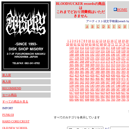
BLOODSUCKER recordsの商品
は
HOME
これまでどおり消費税はいただ
きません
アーティスト頭文字検索(serach by In
A
B
C
D
E
F
G
H
1
2
3
4
5
6
7
8
9
10
11
12
13
14
15
16
17
18
19
20
59
60
61
62
63
64
65
66
67
68
69
70
71
72
73
74
75
110
111
112
113
114
115
116
117
118
119
120
1
149
150
151
152
153
154
155
156
157
158
159
1
188
189
190
191
192
193
194
195
196
197
198
1
227
228
229
230
231
232
233
234
235
236
237
2
266
267
268
269
270
271
272
273
274
275
276
2
305
306
307
308
309
310
311
312
313
314
315
3
344
345
346
347
348
349
350
351
352
353
354
3
383
384
385
386
387
388
389
390
391
392
393
3
新入荷
422
423
424
425
426
427
428
429
430
431
432
4
461
462
463
464
465
466
467
468
469
470
471
4
再入荷
500
501
502
503
504
505
506
507
508
509
510
5
539
540
541
542
543
544
545
546
547
548
549
5
RECOMMEND
578
579
580
581
582
583
584
585
586
587
588
5
617
618
619
620
621
622
623
624
625
626
627
6
セール商品
656
657
658
659
660
661
662
663
664
665
666
6
695
696
697
698
699
700
701
702
703
704
705
7
すべての商品を見る
IMPORT
PUNK/OI
すべてのカテゴリを表示しています
HARD CORE/CRUST
OLD/NEW SCHOOL