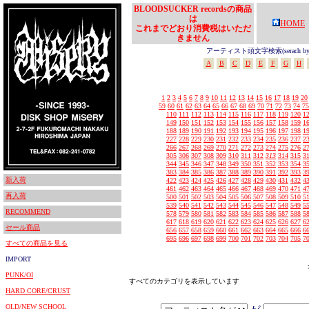
BLOODSUCKER recordsの商品
は
HOME
これまでどおり消費税はいただ
きません
アーティスト頭文字検索(serach by In
A
B
C
D
E
F
G
H
1
2
3
4
5
6
7
8
9
10
11
12
13
14
15
16
17
18
19
20
59
60
61
62
63
64
65
66
67
68
69
70
71
72
73
74
75
110
111
112
113
114
115
116
117
118
119
120
1
149
150
151
152
153
154
155
156
157
158
159
1
188
189
190
191
192
193
194
195
196
197
198
1
227
228
229
230
231
232
233
234
235
236
237
2
266
267
268
269
270
271
272
273
274
275
276
2
305
306
307
308
309
310
311
312
313
314
315
3
344
345
346
347
348
349
350
351
352
353
354
3
383
384
385
386
387
388
389
390
391
392
393
3
新入荷
422
423
424
425
426
427
428
429
430
431
432
4
461
462
463
464
465
466
467
468
469
470
471
4
再入荷
500
501
502
503
504
505
506
507
508
509
510
5
539
540
541
542
543
544
545
546
547
548
549
5
RECOMMEND
578
579
580
581
582
583
584
585
586
587
588
5
617
618
619
620
621
622
623
624
625
626
627
6
セール商品
656
657
658
659
660
661
662
663
664
665
666
6
695
696
697
698
699
700
701
702
703
704
705
7
すべての商品を見る
IMPORT
PUNK/OI
すべてのカテゴリを表示しています
HARD CORE/CRUST
OLD/NEW SCHOOL