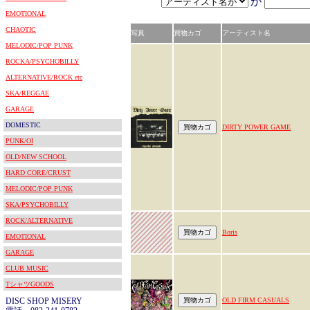
が
EMOTIONAL
CHAOTIC
写真
買物カゴ
アーティスト名
MELODIC/POP PUNK
ROCKA/PSYCHOBILLY
ALTERNATIVE/ROCK etc
SKA/REGGAE
GARAGE
DOMESTIC
DIRTY POWER GAME
PUNK/OI
OLD/NEW SCHOOL
HARD CORE/CRUST
MELODIC/POP PUNK
SKA/PSYCHOBILLY
ROCK/ALTERNATIVE
Boris
EMOTIONAL
GARAGE
CLUB MUSIC
TシャツGOODS
DISC SHOP MISERY
OLD FIRM CASUALS