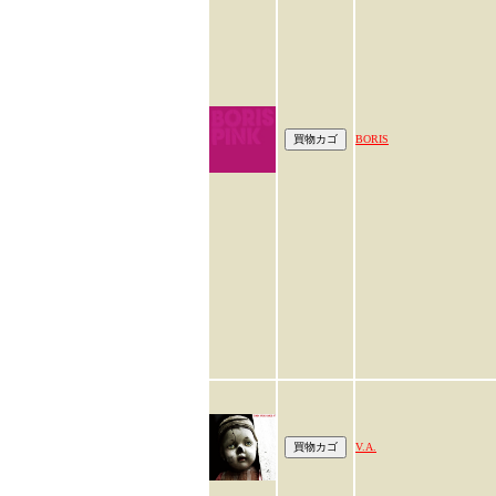
BORIS
V.A.