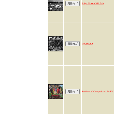
Baby, Please Kill Me
WxAxDxA
Realized // Compulsion To Kil