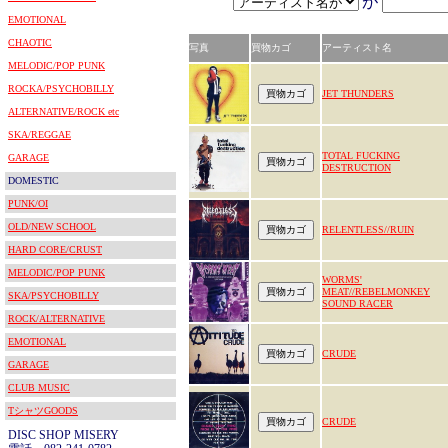
が
EMOTIONAL
CHAOTIC
写真
買物カゴ
アーティスト名
MELODIC/POP PUNK
ROCKA/PSYCHOBILLY
JET THUNDERS
ALTERNATIVE/ROCK etc
SKA/REGGAE
TOTAL FUCKING
GARAGE
DESTRUCTION
DOMESTIC
PUNK/OI
OLD/NEW SCHOOL
RELENTLESS//RUIN
HARD CORE/CRUST
MELODIC/POP PUNK
WORMS'
MEAT//REBELMONKEY
SKA/PSYCHOBILLY
SOUND RACER
ROCK/ALTERNATIVE
EMOTIONAL
CRUDE
GARAGE
CLUB MUSIC
TシャツGOODS
CRUDE
DISC SHOP MISERY