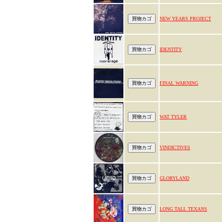
NEW YEARS PROJECT
IDENTITY
FINAL WARNING
WAT TYLER
VINDICTIVES
GLORYLAND
LONG TALL TEXANS