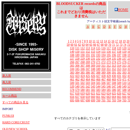
BLOODSUCKER recordsの商品
は
HOME
これまでどおり消費税はいただ
きません
アーティスト頭文字検索(serach by In
A
B
C
D
E
F
G
H
1
2
3
4
5
6
7
8
9
10
11
12
13
14
15
16
17
18
19
20
59
60
61
62
63
64
65
66
67
68
69
70
71
72
73
74
75
110
111
112
113
114
115
116
117
118
119
120
1
149
150
151
152
153
154
155
156
157
158
159
1
188
189
190
191
192
193
194
195
196
197
198
1
227
228
229
230
231
232
233
234
235
236
237
2
266
267
268
269
270
271
272
273
274
275
276
2
305
306
307
308
309
310
311
312
313
314
315
3
344
345
346
347
348
349
350
351
352
353
354
3
383
384
385
386
387
388
389
390
391
392
393
3
新入荷
422
423
424
425
426
427
428
429
430
431
432
4
461
462
463
464
465
466
467
468
469
470
471
4
再入荷
500
501
502
503
504
505
506
507
508
509
510
5
539
540
541
542
543
544
545
546
547
548
549
5
RECOMMEND
578
579
580
581
582
583
584
585
586
587
588
5
617
618
619
620
621
622
623
624
625
626
627
6
セール商品
656
657
658
659
660
661
662
663
664
665
666
6
695
696
697
698
699
700
701
702
703
704
705
7
すべての商品を見る
IMPORT
PUNK/OI
すべてのカテゴリを表示しています
HARD CORE/CRUST
OLD/NEW SCHOOL