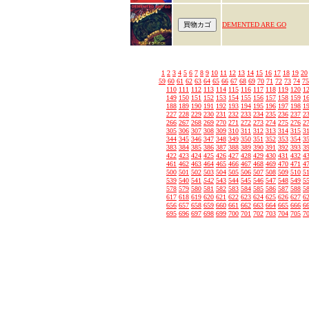
DEMENTED ARE GO
1
2
3
4
5
6
7
8
9
10
11
12
13
14
15
16
17
18
19
20
59
60
61
62
63
64
65
66
67
68
69
70
71
72
73
74
75
110
111
112
113
114
115
116
117
118
119
120
1
149
150
151
152
153
154
155
156
157
158
159
1
188
189
190
191
192
193
194
195
196
197
198
1
227
228
229
230
231
232
233
234
235
236
237
2
266
267
268
269
270
271
272
273
274
275
276
2
305
306
307
308
309
310
311
312
313
314
315
3
344
345
346
347
348
349
350
351
352
353
354
3
383
384
385
386
387
388
389
390
391
392
393
3
422
423
424
425
426
427
428
429
430
431
432
4
461
462
463
464
465
466
467
468
469
470
471
4
500
501
502
503
504
505
506
507
508
509
510
5
539
540
541
542
543
544
545
546
547
548
549
5
578
579
580
581
582
583
584
585
586
587
588
5
617
618
619
620
621
622
623
624
625
626
627
6
656
657
658
659
660
661
662
663
664
665
666
6
695
696
697
698
699
700
701
702
703
704
705
7