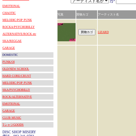
が
EMOTIONAL
CHAOTIC
写真
買物カゴ
アーティスト名
MELODIC/POP PUNK
ROCKA/PSYCHOBILLY
LIZARD
ALTERNATIVE/ROCK etc
SKA/REGGAE
GARAGE
DOMESTIC
PUNK/OI
OLD/NEW SCHOOL
HARD CORE/CRUST
MELODIC/POP PUNK
SKA/PSYCHOBILLY
ROCK/ALTERNATIVE
EMOTIONAL
GARAGE
CLUB MUSIC
TシャツGOODS
DISC SHOP MISERY