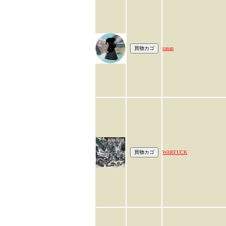
canan
WARFUCK