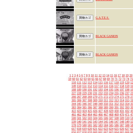
G.A.T.E.S.
BLACK GANION
BLACK GANION
1
2
3
4
5
6
7
8
9
10
11
12
13
14
15
16
17
18
19
20
59
60
61
62
63
64
65
66
67
68
69
70
71
72
73
74
75
110
111
112
113
114
115
116
117
118
119
120
1
149
150
151
152
153
154
155
156
157
158
159
1
188
189
190
191
192
193
194
195
196
197
198
1
227
228
229
230
231
232
233
234
235
236
237
2
266
267
268
269
270
271
272
273
274
275
276
2
305
306
307
308
309
310
311
312
313
314
315
3
344
345
346
347
348
349
350
351
352
353
354
3
383
384
385
386
387
388
389
390
391
392
393
3
422
423
424
425
426
427
428
429
430
431
432
4
461
462
463
464
465
466
467
468
469
470
471
4
500
501
502
503
504
505
506
507
508
509
510
5
539
540
541
542
543
544
545
546
547
548
549
5
578
579
580
581
582
583
584
585
586
587
588
5
617
618
619
620
621
622
623
624
625
626
627
6
656
657
658
659
660
661
662
663
664
665
666
6