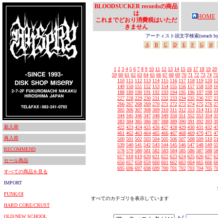
BLOODSUCKER recordsの商品
は
HOME
これまでどおり消費税はいただ
きません
アーティスト頭文字検索(serach by In
A
B
C
D
E
F
G
H
1
2
3
4
5
6
7
8
9
10
11
12
13
14
15
16
17
18
19
20
59
60
61
62
63
64
65
66
67
68
69
70
71
72
73
74
75
110
111
112
113
114
115
116
117
118
119
120
1
149
150
151
152
153
154
155
156
157
158
159
1
188
189
190
191
192
193
194
195
196
197
198
1
227
228
229
230
231
232
233
234
235
236
237
2
266
267
268
269
270
271
272
273
274
275
276
2
305
306
307
308
309
310
311
312
313
314
315
3
344
345
346
347
348
349
350
351
352
353
354
3
383
384
385
386
387
388
389
390
391
392
393
3
新入荷
422
423
424
425
426
427
428
429
430
431
432
4
461
462
463
464
465
466
467
468
469
470
471
4
再入荷
500
501
502
503
504
505
506
507
508
509
510
5
539
540
541
542
543
544
545
546
547
548
549
5
RECOMMEND
578
579
580
581
582
583
584
585
586
587
588
5
617
618
619
620
621
622
623
624
625
626
627
6
セール商品
656
657
658
659
660
661
662
663
664
665
666
6
695
696
697
698
699
700
701
702
703
704
705
7
すべての商品を見る
IMPORT
PUNK/OI
すべてのカテゴリを表示しています
HARD CORE/CRUST
OLD/NEW SCHOOL