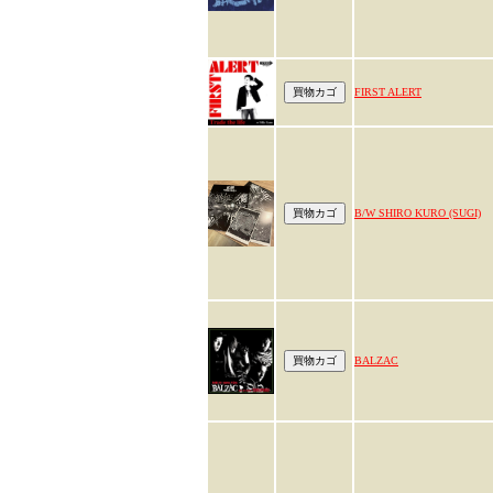
FIRST ALERT
B/W SHIRO KURO (SUGI)
BALZAC