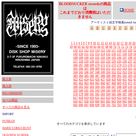
BLOODSUCKER recordsの商品
は
HOME
これまでどおり消費税はいただ
きません
アーティスト頭文字検索(serach by In
A
B
C
D
E
F
G
H
1
2
3
4
5
6
7
8
9
10
11
12
13
14
15
16
17
18
19
20
59
60
61
62
63
64
65
66
67
68
69
70
71
72
73
74
75
110
111
112
113
114
115
116
117
118
119
120
1
149
150
151
152
153
154
155
156
157
158
159
1
188
189
190
191
192
193
194
195
196
197
198
1
227
228
229
230
231
232
233
234
235
236
237
2
266
267
268
269
270
271
272
273
274
275
276
2
305
306
307
308
309
310
311
312
313
314
315
3
344
345
346
347
348
349
350
351
352
353
354
3
383
384
385
386
387
388
389
390
391
392
393
3
新入荷
422
423
424
425
426
427
428
429
430
431
432
4
461
462
463
464
465
466
467
468
469
470
471
4
再入荷
500
501
502
503
504
505
506
507
508
509
510
5
539
540
541
542
543
544
545
546
547
548
549
5
RECOMMEND
578
579
580
581
582
583
584
585
586
587
588
5
617
618
619
620
621
622
623
624
625
626
627
6
セール商品
656
657
658
659
660
661
662
663
664
665
666
6
695
696
697
698
699
700
701
702
703
704
705
7
すべての商品を見る
IMPORT
PUNK/OI
すべてのカテゴリを表示しています
HARD CORE/CRUST
OLD/NEW SCHOOL