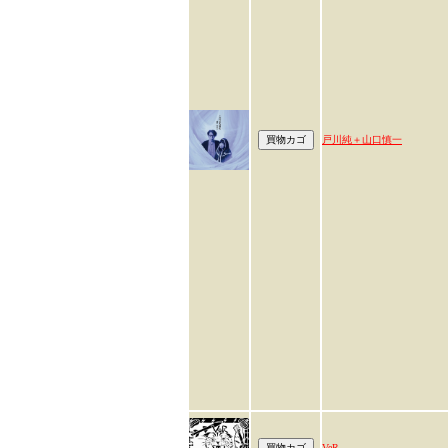
戸川純＋山口慎一
VeR