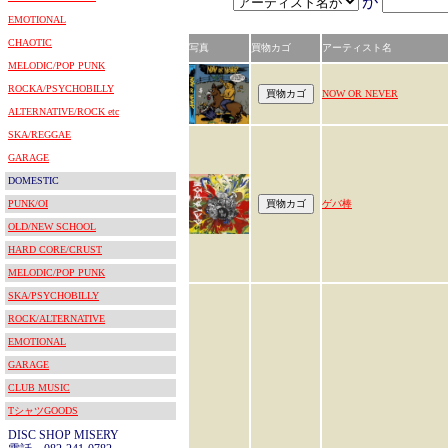
が
EMOTIONAL
CHAOTIC
写真
買物カゴ
アーティスト名
MELODIC/POP PUNK
ROCKA/PSYCHOBILLY
NOW OR NEVER
ALTERNATIVE/ROCK etc
SKA/REGGAE
GARAGE
DOMESTIC
PUNK/OI
ゲバ棒
OLD/NEW SCHOOL
HARD CORE/CRUST
MELODIC/POP PUNK
SKA/PSYCHOBILLY
ROCK/ALTERNATIVE
EMOTIONAL
GARAGE
CLUB MUSIC
TシャツGOODS
DISC SHOP MISERY