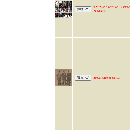
BALZAC / ZODIAC / ASTR
ZOMBIES
Speed, Glue & Shinki