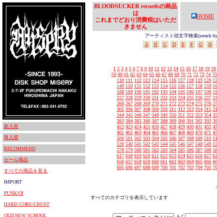
BLOODSUCKER recordsの商品
は
HOME
これまでどおり消費税はいただ
きません
アーティスト頭文字検索(serach by In
A
B
C
D
E
F
G
H
1
2
3
4
5
6
7
8
9
10
11
12
13
14
15
16
17
18
19
20
59
60
61
62
63
64
65
66
67
68
69
70
71
72
73
74
75
110
111
112
113
114
115
116
117
118
119
120
1
149
150
151
152
153
154
155
156
157
158
159
1
188
189
190
191
192
193
194
195
196
197
198
1
227
228
229
230
231
232
233
234
235
236
237
2
266
267
268
269
270
271
272
273
274
275
276
2
305
306
307
308
309
310
311
312
313
314
315
3
344
345
346
347
348
349
350
351
352
353
354
3
383
384
385
386
387
388
389
390
391
392
393
3
新入荷
422
423
424
425
426
427
428
429
430
431
432
4
461
462
463
464
465
466
467
468
469
470
471
4
再入荷
500
501
502
503
504
505
506
507
508
509
510
5
539
540
541
542
543
544
545
546
547
548
549
5
RECOMMEND
578
579
580
581
582
583
584
585
586
587
588
5
617
618
619
620
621
622
623
624
625
626
627
6
セール商品
656
657
658
659
660
661
662
663
664
665
666
6
695
696
697
698
699
700
701
702
703
704
705
7
すべての商品を見る
IMPORT
PUNK/OI
すべてのカテゴリを表示しています
HARD CORE/CRUST
OLD/NEW SCHOOL