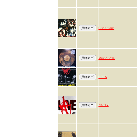
Circle Storm
Mastic Scum
RIFFS
NASTY