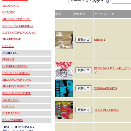
が
EMOTIONAL
CHAOTIC
写真
買物カゴ
アーティスト名
MELODIC/POP PUNK
ROCKA/PSYCHOBILLY
ALTERNATIVE/ROCK etc
SKA/REGGAE
jailbird Y
GARAGE
DOMESTIC
PUNK/OI
OLD/NEW SCHOOL
BUGGING LIFE バギングラ
フ
HARD CORE/CRUST
MELODIC/POP PUNK
SKA/PSYCHOBILLY
WHAT-A-NIGHT'S
ROCK/ALTERNATIVE
EMOTIONAL
GARAGE
YOUR PEST BAND
CLUB MUSIC
TシャツGOODS
DISC SHOP MISERY