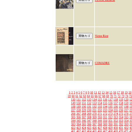
Victor Rice
COMADRE
1
2
3
4
5
6
7
8
9
10
11
12
13
14
15
16
17
18
19
20
59
60
61
62
63
64
65
66
67
68
69
70
71
72
73
74
75
110
111
112
113
114
115
116
117
118
119
120
1
149
150
151
152
153
154
155
156
157
158
159
1
188
189
190
191
192
193
194
195
196
197
198
1
227
228
229
230
231
232
233
234
235
236
237
2
266
267
268
269
270
271
272
273
274
275
276
2
305
306
307
308
309
310
311
312
313
314
315
3
344
345
346
347
348
349
350
351
352
353
354
3
383
384
385
386
387
388
389
390
391
392
393
3
422
423
424
425
426
427
428
429
430
431
432
4
461
462
463
464
465
466
467
468
469
470
471
4