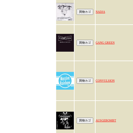
NADJA
GANG GREEN
CONVULSION
AUSGEBOMBT