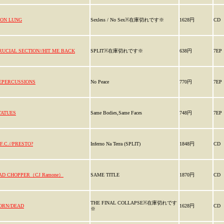
RON LUNG
Sexless / No Sex※在庫切れです※
1628円
CD
RUCIAL SECTION//HIT ME BACK
SPLIT※在庫切れです※
638円
7EP
EPERCUSSIONS
No Peace
770円
7EP
TATUES
Same Bodies,Same Faces
748円
7EP
.F.C.//PRESTO?
Inferno Na Terra (SPLIT)
1848円
CD
AD CHOPPER（CJ Ramone）
SAME TITLE
1870円
CD
THE FINAL COLLAPSE※在庫切れです
ORN/DEAD
1628円
CD
※