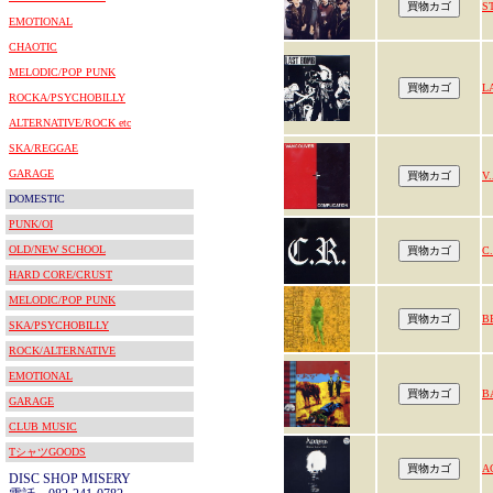
S
EMOTIONAL
CHAOTIC
MELODIC/POP PUNK
L
ROCKA/PSYCHOBILLY
ALTERNATIVE/ROCK etc
SKA/REGGAE
GARAGE
V.
DOMESTIC
PUNK/OI
OLD/NEW SCHOOL
C.
HARD CORE/CRUST
MELODIC/POP PUNK
B
SKA/PSYCHOBILLY
ROCK/ALTERNATIVE
EMOTIONAL
B
GARAGE
CLUB MUSIC
TシャツGOODS
A
DISC SHOP MISERY