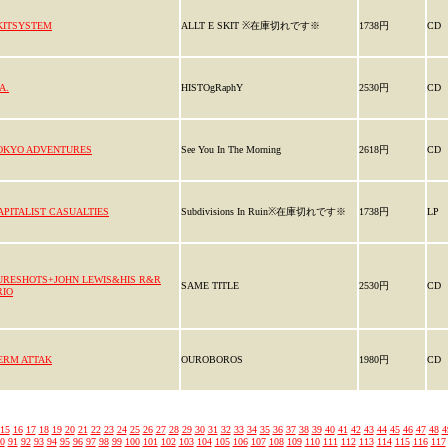
KITSYSTEM
ALLT E SKIT ※在庫切れです※
1738円
CD
A.
HISTOgRaphY
2530円
CD
OKYO ADVENTURES
See You In The Morning
2618円
CD
APITALIST CASUALTIES
Subdivisions In Ruin※在庫切れです※
1738円
LP
URESHOTS+JOHN LEWIS&HIS R&R
SAME TITLE
2530円
CD
RIO
ERM ATTAK
OUROBOROS
1980円
CD
15
16
17
18
19
20
21
22
23
24
25
26
27
28
29
30
31
32
33
34
35
36
37
38
39
40
41
42
43
44
45
46
47
48
4
0
91
92
93
94
95
96
97
98
99
100
101
102
103
104
105
106
107
108
109
110
111
112
113
114
115
116
117