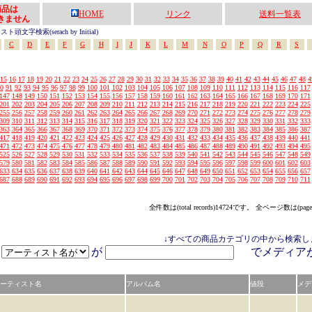
の商品は
HOME
リンク
送料一覧表
きません
頭文字検索(serach by Initial)
C
D
E
F
G
H
I
J
K
L
M
N
O
P
Q
R
S
15
16
17
18
19
20
21
22
23
24
25
26
27
28
29
30
31
32
33
34
35
36
37
38
39
40
41
42
43
44
45
46
47
48
4
0
91
92
93
94
95
96
97
98
99
100
101
102
103
104
105
106
107
108
109
110
111
112
113
114
115
116
117
147
148
149
150
151
152
153
154
155
156
157
158
159
160
161
162
163
164
165
166
167
168
169
170
171
201
202
203
204
205
206
207
208
209
210
211
212
213
214
215
216
217
218
219
220
221
222
223
224
225
255
256
257
258
259
260
261
262
263
264
265
266
267
268
269
270
271
272
273
274
275
276
277
278
279
309
310
311
312
313
314
315
316
317
318
319
320
321
322
323
324
325
326
327
328
329
330
331
332
333
363
364
365
366
367
368
369
370
371
372
373
374
375
376
377
378
379
380
381
382
383
384
385
386
387
417
418
419
420
421
422
423
424
425
426
427
428
429
430
431
432
433
434
435
436
437
438
439
440
441
471
472
473
474
475
476
477
478
479
480
481
482
483
484
485
486
487
488
489
490
491
492
493
494
495
525
526
527
528
529
530
531
532
533
534
535
536
537
538
539
540
541
542
543
544
545
546
547
548
549
579
580
581
582
583
584
585
586
587
588
589
590
591
592
593
594
595
596
597
598
599
600
601
602
603
633
634
635
636
637
638
639
640
641
642
643
644
645
646
647
648
649
650
651
652
653
654
655
656
657
687
688
689
690
691
692
693
694
695
696
697
698
699
700
701
702
703
704
705
706
707
708
709
710
711
全件数は(total records)14724です。 全ページ数は(page
↓すべての商品カテゴリの中から検索し
が
でメディ
ーティスト名
アルバム名
値段
メデ