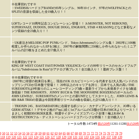
※在庫切れです※
・SWEDISHハードコアBANDの95年シングル、96年10インチ、97年のWOLFPACKとの
SPLITの音源を収録した全19曲入り！！
LOFTレコード10周年記念コンピレーション登場！！ Jr.MONSTER, NOT REBOUND,
SUPERSNAZZ, DUDOOS, DOG'GIE DOGG, ENGRAVE, STAB 4 REASONなどなど多彩なメ
ンツ収録の全23曲入り！！
・UK産泣きMELODIC/POP PUNKバンド、Tokyo Adventuresのシングル集！ 2002年に100枚
程度しか作られなかったEPを2枚と、2007年の解散間際に250枚しか作られなかったミニア
ルバムの計3枚をまとめた全17曲入り！
※在庫切れです※
KING OF WEST COAST FAST/POWER VIOLENCEバンドの99年リリースのセカンドフルア
ルバム"Subdivisions In Ruin"がアナログ再プレス！全22曲入り！！最終プレス盤！！
※※在庫切れです※※
･2007年に待望の初来日を果し、現在のUK ロカビリーシーンを代表する2大人気バンドのカ
ップリングCDが日本盤で登場！！ 20年以上のキャリアを誇り、日本でも人気の高いTHE
SURESHOTSは9年振りのニューレコーディング3曲＋最新ライブから未発表テイクを5曲追
加収録！THE RIMSHOTS、JONNY BUCH & THE MOONSHINE BOOZERSのボーカルの
JOHN LEWISが、SURESHOTSのメンバーとの新UNITとしてスタートした、JOHN LEWIS &
HIS R&R TRIOの音源は今回世界初リリースの4曲を収録した計12曲入り！！
・TRIOXIN 245、BASTARDATORに在籍する鋲ジャン・カナディアンパンクス、JO率いる
GERM ATTAK！！デモや２枚の7"epに続く1stアルバムのCD盤が日本のMCRよりリース！！
まさしく初期DISORDER直系、特濃サイダーノイズコアパンク全壊！極上RAW &
DESTRUCTIONフル・ディストーションハードコアパンクが炸裂！！全19曲入り！
トータル件数:14724件
前の20件
11261-11280
次の20件
9
50
51
52
53
54
55
56
57
58
59
60
61
62
63
64
65
66
67
68
69
70
71
72
73
74
75
76
77
78
79
118
119
120
121
122
123
124
125
126
127
128
129
130
131
132
133
134
135
136
137
138
139