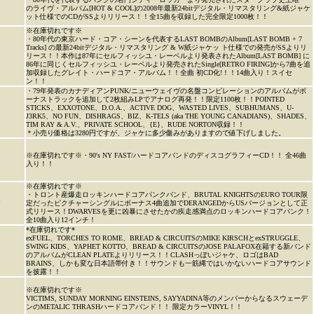
のライヴ・アルバム[HOT & COOL]の2008年最新24bitデジタル・リマスタリング&紙ジャケ
ット仕様でのCDがSSよりリリース！！全15曲を収録した完全限定1000枚！！
※在庫切れです※
・80年代の東京ハード・コア・シーンを代表するLAST BOMBのAlbum[LAST BOMB + 7
Tracks] の最新24bitデジタル・リマスタリング & W紙ジャケッ ト仕様での発売がSSよりリ
リース！！本作は87年にセルフィッシユ・レーベルより発表されたAlbum[LAST BOMB] に
86年に同じくセルフィッシユ・レーベルより発売されたSingle[RETRO FIRING]から7曲を追
加収録したグレイト・ハードコア・アルバム！！全曲 初CD化!！！14曲入り！スイセ
ン！！
・79年発表のカナディアンPUNK/ニューウェイヴの名盤コンピレーションのアルバムがボ
ーナストラックを追加して2枚組みLPでアナログ再発！！限定1100枚！！POINTED
STICKS、EXXOTONE、D.O.A.、ACTIVE DOG、WASTED LIVES、SUBHUMANS、U-
J3RK5、NO FUN、DISHRAGS、BIZ、K-TELS (aka THE YOUNG CANADIANS)、SHADES、
TIM RAY & A.V.、PRIVATE SCHOOL、{E}、RUDE NORTON収録！！
＊小売り価格は3280円ですが、ジャケに多少傷みがありますので値下げしました。
※在庫切れです※・90's NY FAST/ハードコアバンドのディスコグラフィーCD！！ 全46曲
入り！！
※在庫切れです※
・トロント産爆走ロッキンハードコアパンクバンド、BRUTAL KNIGHTSのEURO TOUR限
P
定だったピクチャーシングルにボーナス4曲追加でDERANGEDからUSバージョンとして正
式リリース！DWARVESを更に凶暴にさせたかの疾走感満点のロッキンハードコアパンク！
全10曲入り12インチ！
*在庫切れです*
exFUEL、TORCHES TO ROME、BREAD & CIRCUITSのMIKE KIRSCHとexSTRUGGLE、
SWING KIDS、YAPHET KOTTO、BREAD & CIRCUITSのJOSE PALAFOX在籍する新バンド
のアルバムがCLEAN PLATEよりリリース！！CLASHっぽいジャケ、ロゴはBAD
BRAINS、しかも変な日本語帯付き！！サウンドも一筋縄ではいかないハードコアサウンド
を披露！！
※在庫切れです※
VICTIMS, SUNDAY MORNING EINSTEINS, SAYYADINA等のメンバーからなるスウェーデ
ンのMETALIC THRASHハードコアバンド！！ 限定カラーVINYL！！