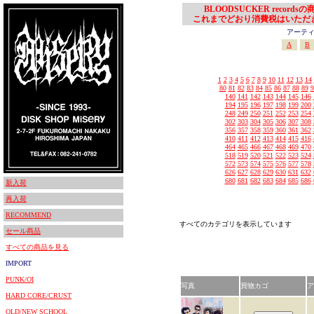
BLOODSUCKER records
これまでどおり消費税はいただ
アーティスト
A
B
1
2
3
4
5
6
7
8
9
10
11
12
13
14
80
81
82
83
84
85
86
87
88
89
9
140
141
142
143
144
145
146
194
195
196
197
198
199
200
248
249
250
251
252
253
254
302
303
304
305
306
307
308
356
357
358
359
360
361
362
410
411
412
413
414
415
416
464
465
466
467
468
469
470
518
519
520
521
522
523
524
572
573
574
575
576
577
578
626
627
628
629
630
631
632
680
681
682
683
684
685
686
新入荷
再入荷
RECOMMEND
すべてのカテゴリを表示しています
セール商品
すべての商品を見る
IMPORT
PUNK/OI
写真
買物カゴ
ア
HARD CORE/CRUST
OLD/NEW SCHOOL