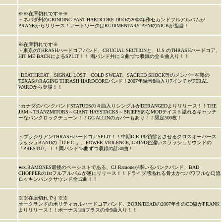
※※在庫切れです※※
・ネバダ州のGRINDING FAST HARDCORE DUOの2008年作セカンドフルアルバムが
PRANKからリリース！アートワークはRUDIMENTARY PENIのNICKが担当！
※在庫切れです※
・東京のTHRASHハードコアバンド、CRUCIAL SECTIONと、U.S.のTHRASHハードコア、
HIT ME BACKによるSPLIT！！ 両バンド共に３曲づつ収録の全６曲入り！！
･DEATHREAT、SIGNAL LOST、COLD SWEAT、SACRED SHOCK等のメンバー在籍の
TEXASのRAGING THRASH HARDCOREバンド！2007年録音8曲入り7インチがFERAL
WARDから登場！！
･カナダのパンクバンドSTATUESの４曲入りシングルがDERANGEDよりリリース！！THE
JAM～TRANZMITORS～GIANT HAYSTACKS～BRIEFS的なMODテイスト溢れるキャッチ
ーなパンクロックチューン！！GG ALLINのカバーもあり！！限定500枚！
・ブラジリアンTHRASHハードコアSPLIT！！中期D.R.Iを彷彿とさせるクロスオーバース
ラッシュBANDの「D.F.C.」、POWER VIOLENCE, GRIND色濃いスラッシュサウンドの
「PRESTO?」！！両バンド15曲ずつ収録の計30曲！
●ex.RAMONES最後のベーシストである、CJ Ramoneが率いるパンクバンド、BAD
CHOPPERの1stフルアルバムが遂にリリース！！ドライブ感溢れる骨太かつパワフルなCj流
ロッキンパンクサウンド全12曲！！
※※在庫切れです※※
オークランドのポリティカルハードコアバンド、BORN/DEADの2007年作のCD盤がPRANK
よりリリース！！ボーナス1曲プラスの全9曲入り！！