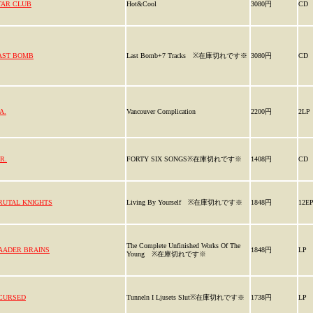
TAR CLUB
Hot&Cool
3080円
CD
AST BOMB
Last Bomb+7 Tracks ※在庫切れです※
3080円
CD
A.
Vancouver Complication
2200円
2LP
R.
FORTY SIX SONGS※在庫切れです※
1408円
CD
RUTAL KNIGHTS
Living By Yourself ※在庫切れです※
1848円
12E
The Complete Unfinished Works Of The
AADER BRAINS
1848円
LP
Young ※在庫切れです※
CURSED
Tunneln I Ljusets Slut※在庫切れです※
1738円
LP