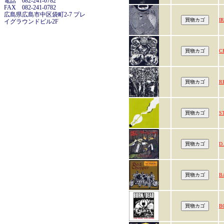
電話 082-241-0782
FAX 082-241-0782
広島県広島市中区袋町2-7 プレ
I
イグラウンドビル2F
C
R
S
D
B
B