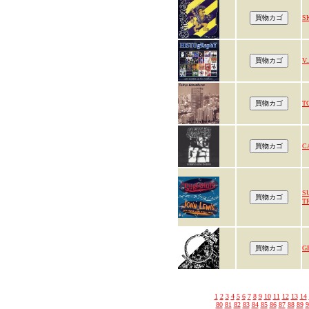
S
V.
T
C
S
T
G
1
2
3
4
5
6
7
8
9
10
11
12
13
14
80
81
82
83
84
85
86
87
88
89
9