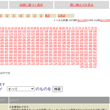
法律に基づく表示
買い物カゴを見る
T
U
V
W
X
Y
Z
数字
日本語
トータル件数:14724件
前の20件
11261-11280
次の20件
9
50
51
52
53
54
55
56
57
58
59
60
61
62
63
64
65
66
67
68
69
70
71
72
73
74
75
76
77
78
79
118
119
120
121
122
123
124
125
126
127
128
129
130
131
132
133
134
135
136
137
138
139
172
173
174
175
176
177
178
179
180
181
182
183
184
185
186
187
188
189
190
191
192
193
226
227
228
229
230
231
232
233
234
235
236
237
238
239
240
241
242
243
244
245
246
247
280
281
282
283
284
285
286
287
288
289
290
291
292
293
294
295
296
297
298
299
300
301
334
335
336
337
338
339
340
341
342
343
344
345
346
347
348
349
350
351
352
353
354
355
388
389
390
391
392
393
394
395
396
397
398
399
400
401
402
403
404
405
406
407
408
409
442
443
444
445
446
447
448
449
450
451
452
453
454
455
456
457
458
459
460
461
462
463
496
497
498
499
500
501
502
503
504
505
506
507
508
509
510
511
512
513
514
515
516
517
550
551
552
553
554
555
556
557
558
559
560
561
562
563
564
565
566
567
568
569
570
571
604
605
606
607
608
609
610
611
612
613
614
615
616
617
618
619
620
621
622
623
624
625
658
659
660
661
662
663
664
665
666
667
668
669
670
671
672
673
674
675
676
677
678
679
712
713
714
715
716
717
718
719
720
721
722
723
724
725
726
727
728
729
730
731
732
733
734
735
736
737
s)737です
ます
アが
のものを
ィア
コメント
※在庫切れです※
・80年代を代表するパンクの名門シティ・ロッカーより発売されたスタークラブ史上唯一