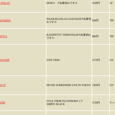
I POLLOI
DUISG! ※在庫切れです※
1628円
LP
MAAILMA PALAA JA KUOLEE※在庫切
ASTARDS
858円
7EP
れです※
RAJOITETTU YDINSOTA EP※在庫切れ
ATTUS
880円
7EP
です※
RUSADE
STAY FREE
1572円
CD
RI UP
NEVER SURRENDER LIVE IN TOKYO
2304円
CD
FUCK THEIR PLUTONOMY 2 T
OOM
2750円
Tシ
SHIRTS BLACK