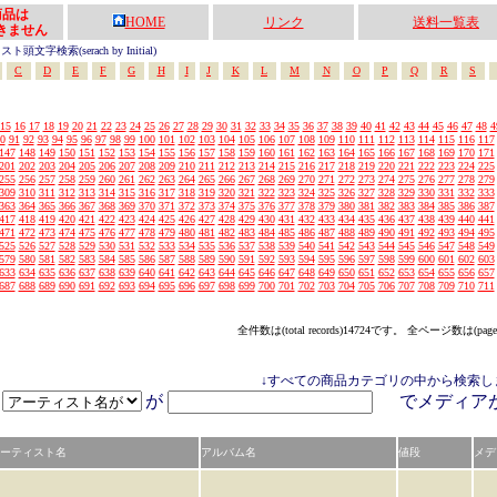
の商品は
HOME
リンク
送料一覧表
きません
頭文字検索(serach by Initial)
C
D
E
F
G
H
I
J
K
L
M
N
O
P
Q
R
S
15
16
17
18
19
20
21
22
23
24
25
26
27
28
29
30
31
32
33
34
35
36
37
38
39
40
41
42
43
44
45
46
47
48
4
0
91
92
93
94
95
96
97
98
99
100
101
102
103
104
105
106
107
108
109
110
111
112
113
114
115
116
117
147
148
149
150
151
152
153
154
155
156
157
158
159
160
161
162
163
164
165
166
167
168
169
170
171
201
202
203
204
205
206
207
208
209
210
211
212
213
214
215
216
217
218
219
220
221
222
223
224
225
255
256
257
258
259
260
261
262
263
264
265
266
267
268
269
270
271
272
273
274
275
276
277
278
279
309
310
311
312
313
314
315
316
317
318
319
320
321
322
323
324
325
326
327
328
329
330
331
332
333
363
364
365
366
367
368
369
370
371
372
373
374
375
376
377
378
379
380
381
382
383
384
385
386
387
417
418
419
420
421
422
423
424
425
426
427
428
429
430
431
432
433
434
435
436
437
438
439
440
441
471
472
473
474
475
476
477
478
479
480
481
482
483
484
485
486
487
488
489
490
491
492
493
494
495
525
526
527
528
529
530
531
532
533
534
535
536
537
538
539
540
541
542
543
544
545
546
547
548
549
579
580
581
582
583
584
585
586
587
588
589
590
591
592
593
594
595
596
597
598
599
600
601
602
603
633
634
635
636
637
638
639
640
641
642
643
644
645
646
647
648
649
650
651
652
653
654
655
656
657
687
688
689
690
691
692
693
694
695
696
697
698
699
700
701
702
703
704
705
706
707
708
709
710
711
全件数は(total records)14724です。 全ページ数は(page
↓すべての商品カテゴリの中から検索し
が
でメディ
ーティスト名
アルバム名
値段
メデ