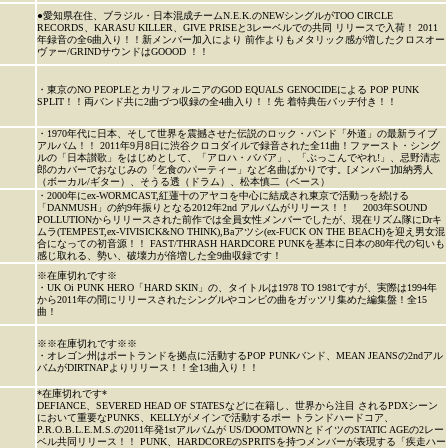
●愛知県在住、ブラジル・日本混成チームN.E.K.のNEWシングルがTOO CIRCLE
RECORDS、KARASU KILLER、GIVE PRISEと3レーベルでの共同 リリースで入荷！ 2011
年録音の全6曲入り！！新メンバー加入により 前作よりもメタリック感が増したクロスオー
ヴァー/GRINDサウンドはGOOOD ！！
・東京のNO PEOPLEとカリフォルニアのGOD EQUALS GENOCIDEによる POP PUNK
SPLIT！！両バンド共に2曲づつ収録の全4曲入り！！先 着特典缶バッヂ付き！！
・1970年代に日本、そして世界を震撼させた伝説のロック・バンド「外道」の最新ライブ
アルバム！！ 2011年9月8日に渋谷クロコダイルで録音された全11曲！ファースト・シング
ルの「日本讃歌」をはじめとして、「アロハ・ババア」、「ぶっこんでやれ!」、忌野清志
郎のカバーでおなじみの「乞食のパーティー」など名曲ばかりです。[メンバー]加納秀人
（ボーカル/ギター）、そうる透（ドラム）、松本慎二（ベース）
・2000年にex-WORMCAST,紅蓮十のアヤコを中心に結成され東京で活動っを続ける
「DANMUSH」の約9年振りとなる2012年2nd アルバムがリリース！！ 2003年SOUND
POLLUTIONからリリースされた前作では全員女性メンバーでしたが、現在リズム隊にDrキ
ムラ(TEMPEST,ex-VIVISICK&NO THINK),Baアツシ(ex-FUCK ON THE BEACH)を迎え男女混
合になっての初音源！！ FAST/THRASH HARDCORE PUNKを基本に日本の80年代の匂いも
感じ取れる、勢い、破壊力が倍増した全9曲収録です！
※在庫切れです※
・UK Oi PUNK HERO「HARD SKIN」の、タイトルは1978 TO 1981ですが、実際は1994年
から2011年の間にリリースされたシングルやコンピの曲をガッツリ集めた編集盤！全15
曲！
※※在庫切れです※※
・オレゴン州はポートランドを拠点に活動するPOP PUNKバンド、MEAN JEANSの2ndアル
バムがDIRTNAPよりリリース！！全13曲入り！！
*在庫切れです*
DEFIANCE、SEVERED HEAD OF STATESなどに在籍し、世界から注目 されるPDXシーン
において重要なPUNKS、KELLYがメインで活動するポー トランドハードコア、
P.R.O.B.L.E.M.S.の2011年発1stアルバムが US/DOOMTOWNとドイツのSTATIC AGEの2レー
ベル共同リリース！！ PUNK、HARDCOREのSPRITSを持つメンバーが表現する「疾走ハー