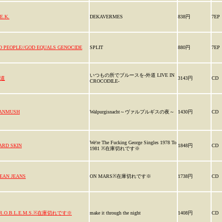
E.K.
DEKAVERMES
838円
7EP
O PEOPLE//GOD EQUALS GENOCIDE
SPLIT
880円
7EP
いつもの所でブルースを-外道 LIVE IN
道
3143円
CD
CROCODILE-
ANMUSH
Walpurgisnacht～ヴァルプルギスの夜～
1430円
CD
We're The Fucking George Singles 1978 To
ARD SKIN
1848円
CD
1981 ※在庫切れです※
EAN JEANS
ON MARS※在庫切れです※
1738円
CD
.R.O.B.L.E.M.S.※在庫切れです※
make it through the night
1408円
CD