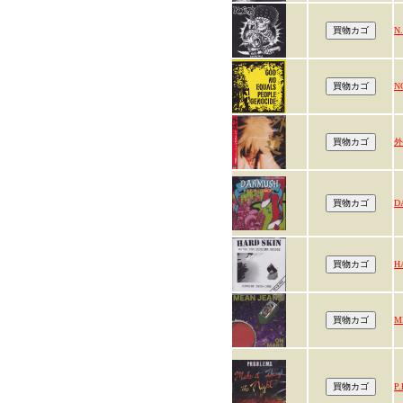
N.
N
外
D
H
M
P