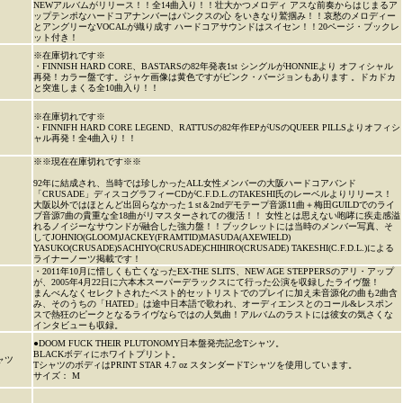
NEWアルバムがリリース！！全14曲入り！！壮大かつメロディ アスな前奏からはじまるア
ップテンポなハードコアナンバーはパンクスの心 をいきなり鷲掴み！！哀愁のメロディー
とアングリーなVOCALが織り成す ハードコアサウンドはスイセン！！20ページ・ブックレ
ット付き！
※在庫切れです※
・FINNISH HARD CORE、BASTARSの82年発表1st シングルがHONNIEより オフィシャル
再発！カラー盤です。ジャケ画像は黄色ですがピンク・バージョンもあります 。ドカドカ
と突進しまくる全10曲入り！！
※在庫切れです※
・FINNIFH HARD CORE LEGEND、RATTUSの82年作EPがUSのQUEER PILLSよりオフィシ
ャル再発！全4曲入り！！
※※現在在庫切れです※※
92年に結成され、当時では珍しかったALL女性メンバーの大阪ハードコアバンド
「CRUSADE」ディスコグラフィーCDがC.F.D.L.のTAKESHI氏のレーベルよりリリース！
大阪以外ではほとんど出回らなかった１st＆2ndデモテープ音源11曲＋梅田GUILDでのライ
ブ音源7曲の貴重な全18曲がリマスターされての復活！！ 女性とは思えない咆哮に疾走感溢
れるノイジーなサウンドが融合した強力盤！！ブックレットには当時のメンバー写真、そ
してJOHNIO(GLOOM)JACKEY(FRAMTID)MASUDA(AXEWIELD)
YASUKO(CRUSADE)SACHIYO(CRUSADE)CHIHIRO(CRUSADE) TAKESHI(C.F.D.L.)による
ライナーノーツ掲載です！
・2011年10月に惜しくも亡くなったEX-THE SLITS、NEW AGE STEPPERSのアリ・アップ
が、2005年4月22日に六本木スーパーデラックスにて行った公演を収録したライヴ盤！
まんべんなくセレクトされたベスト的セットリストでのプレイに加え未音源化の曲も2曲含
み、そのうちの「HATED」は途中日本語で歌われ、オーディエンスとのコール&レスポン
スで熱狂のピークとなるライヴならではの人気曲！アルバムのラストには彼女の気さくな
インタビューも収録。
●DOOM FUCK THEIR PLUTONOMY日本盤発売記念Tシャツ。
BLACKボディにホワイトプリント。
ャツ
TシャツのボディはPRINT STAR 4.7 oz スタンダードTシャツを使用しています。
サイズ： M