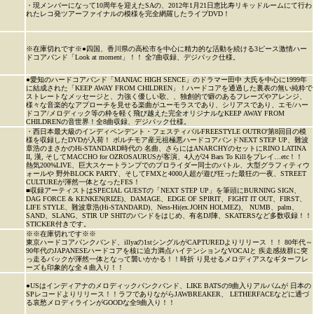
・現メンバーになって10周年を迎えたSAの、2012年1月21日恵比寿リキッドルームにて行わ
れたレコ発ツアーファイナルの模様を完全網羅したライブDVD！
※在庫切れです※●四国、香川県の高松市を中心に精力的な活動を続ける3ピース激情ハー
ドコアバンド「Look at moment」！！ 全7曲収録、デジパック仕様。
●愛知のハードコアバンド「MANIAC HIGH SENCE」のドラマー田中 大氏を中心に1999年
に結成された「KEEP AWAY FROM CHILDREN」！ハードコアを通過した裏表の無い純粋で
ストレートなメッセージと、力強く優しい歌、、独創的で癖のあるフレーズやアレンジ、
様々な音楽的なアプローチを見せる楽曲がユーモラスであり、シリアスであり、エモ/ハー
ドコア/メロディック等の枠を軽く飛び越えた完全オリジナルなKEEP AWAY FROM
CHILDRENの音世界！全8曲収録、デジパック仕様。
・西日本最大級のインディペンデント・フェスティバルFREESTYLE OUTRO'第8回目の模
様を収録したDVDが入荷！ ボルチモア産元祖極悪ハードコアバンドNEXT STEP UP、難波
章浩のまさかのHi-STANDARD時代の 名曲、さらにはANARCHYのセットにRINO LATINA
II, 漢, そしてMACCHO for OZROSAURUSが客演、4人が24 Bars To Killをプレイ…etc！！
熱気200%LIVE、巨大スケートランプでのプロライダー同士のバトル、大型グラフィティウ
ォールや 野外BLOCK PARTY、そしてFMXと4000人超が遊び狂った最狂の一夜、STREET
CULTUREが渾然一体となったFES！
■収録アーティストはSPECIAL GUESTの「NEXT STEP UP」を筆頭にBURNING SIGN、
DAG FORCE & KENKEN(RIZE)、DAMAGE、EDGE OF SPIRIT、FIGHT IT OUT、FIRST、
LIFE STYLE、難波章浩(Hi-STANDARD)、Ness-Hi(ex.JOHN HOLMEZ)、 NUMB、palm、
SAND、SLANG、STIR UP SHITのバンドをはじめ、有名DJ陣、SKATERSなど多数収録！！
STICKER付きです。
※※在庫切れです※※
東京ハードコアパンクバンド、illyaの1stシングルがCAPTUREDよりリリース ！！ 80年代～
90年代のJAPANESEハードコアを核に迫力満点ハイテンションなVOCAlと 疾走感抜群に突
っ走るバックが渾然一体となって襲いかかる！！時折 り見せるメロディアスなギターフレ
ーズも印象的な全４曲入り！！
●USはインディアナのメロディックパンクバンド、LIKE BATSの9曲入りアルバムが 日本の
SPレコードよりリリース！！ラフでありながらJAWBREAKER、 LETHERFACEなどに通づ
る哀愁メロディラインがGOODな全9曲入り！！