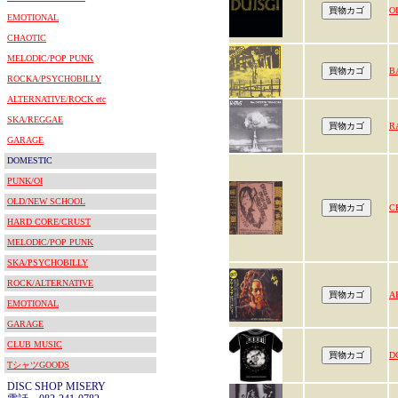
O
EMOTIONAL
CHAOTIC
MELODIC/POP PUNK
B
ROCKA/PSYCHOBILLY
ALTERNATIVE/ROCK etc
SKA/REGGAE
R
GARAGE
DOMESTIC
PUNK/OI
OLD/NEW SCHOOL
C
HARD CORE/CRUST
MELODIC/POP PUNK
SKA/PSYCHOBILLY
ROCK/ALTERNATIVE
A
EMOTIONAL
GARAGE
CLUB MUSIC
D
TシャツGOODS
DISC SHOP MISERY