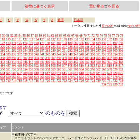
法律に基づく表示
買い物カゴを見る
T
U
V
W
X
Y
Z
数字
日本語
トータル件数:14724件
前の20件
9081-9100
次の20件
9
50
51
52
53
54
55
56
57
58
59
60
61
62
63
64
65
66
67
68
69
70
71
72
73
74
75
76
77
78
79
118
119
120
121
122
123
124
125
126
127
128
129
130
131
132
133
134
135
136
137
138
139
172
173
174
175
176
177
178
179
180
181
182
183
184
185
186
187
188
189
190
191
192
193
226
227
228
229
230
231
232
233
234
235
236
237
238
239
240
241
242
243
244
245
246
247
280
281
282
283
284
285
286
287
288
289
290
291
292
293
294
295
296
297
298
299
300
301
334
335
336
337
338
339
340
341
342
343
344
345
346
347
348
349
350
351
352
353
354
355
388
389
390
391
392
393
394
395
396
397
398
399
400
401
402
403
404
405
406
407
408
409
442
443
444
445
446
447
448
449
450
451
452
453
454
455
456
457
458
459
460
461
462
463
496
497
498
499
500
501
502
503
504
505
506
507
508
509
510
511
512
513
514
515
516
517
550
551
552
553
554
555
556
557
558
559
560
561
562
563
564
565
566
567
568
569
570
571
604
605
606
607
608
609
610
611
612
613
614
615
616
617
618
619
620
621
622
623
624
625
658
659
660
661
662
663
664
665
666
667
668
669
670
671
672
673
674
675
676
677
678
679
712
713
714
715
716
717
718
719
720
721
722
723
724
725
726
727
728
729
730
731
732
733
734
735
736
737
s)737です
ます
アが
のものを
ィア
コメント
※在庫切れです※
・スコットランドのベテランアナーコ・ハードコアパンクバンド、OI POLLOIの 2012年発