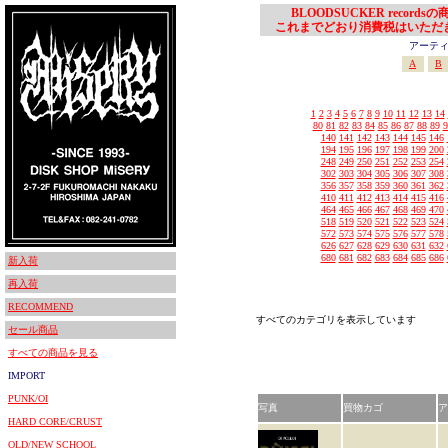
BLOODSUCKER records
これまでどおり消費税はいただ
アーティスト
A
B
1
2
3
4
5
6
7
8
9
10
11
12
13
14
80
81
82
83
84
85
86
87
88
89
9
140
141
142
143
144
145
146
194
195
196
197
198
199
200
248
249
250
251
252
253
254
302
303
304
305
306
307
308
356
357
358
359
360
361
362
410
411
412
413
414
415
416
464
465
466
467
468
469
470
518
519
520
521
522
523
524
572
573
574
575
576
577
578
626
627
628
629
630
631
632
680
681
682
683
684
685
686
新入荷
再入荷
RECOMMEND
すべてのカテゴリを表示しています
セール商品
すべての商品を見る
IMPORT
PUNK/OI
写真
買物カゴ
ア
HARD CORE/CRUST
OLD/NEW SCHOOL