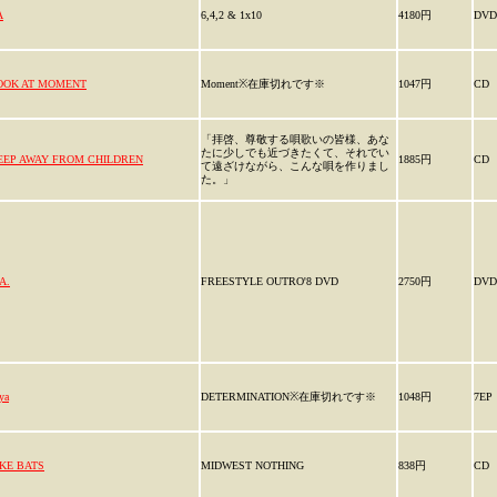
A
6,4,2 & 1x10
4180円
DVD
OOK AT MOMENT
Moment※在庫切れです※
1047円
CD
「拝啓、尊敬する唄歌いの皆様、あな
たに少しでも近づきたくて、それでい
EEP AWAY FROM CHILDREN
1885円
CD
て遠ざけながら、こんな唄を作りまし
た。」
A.
FREESTYLE OUTRO'8 DVD
2750円
DVD
lya
DETERMINATION※在庫切れです※
1048円
7EP
IKE BATS
MIDWEST NOTHING
838円
CD