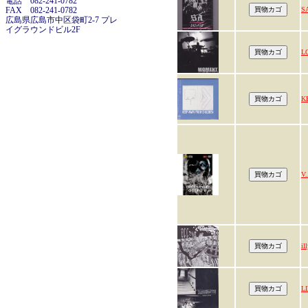
電話 082-241-0782
FAX 082-241-0782
S
広島県広島市中区袋町2-7 プレ
イグラウンドビル2F
L
K
V.
il
L