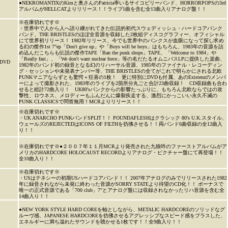
●NEKROMANTIXのKimと奥さんのPatricia率いるサイコビリーバンド、HORRORPOPSの3rd
アルバムがHELLCATよりリリース！！ライブ1曲を含む全13曲入りアナログ盤！！
※在庫切れです※
・世界中で人から人へ語り継がれてきた伝説的初代スウェディッシュ・ハードコアパンク
バンド、THE BRISTLESのほぼ全音源を収録した2枚組ディスコグラフィー、オフィシャル
にて世界初リリース！ 1982年リリース、今でも世界中のパンクスが血眼になって探し求め
る幻の傑作1st 7"ep「Don't give up」や「Boys will be boys」はもちろん、1983年の音源を詰
め込んだこちらも伝説の傑作TAPE「Ban the punk shops」TAPE、「Welcome to 1984」や
「Really fast」、「We don't want nuclear force」等の名だたるオムニバスLPに提供した楽曲、
DVD
1982年のバンド初の録音となる幻のリハーサル音源、1985年のファイナル・レコーディン
グ・セッションや未発表ナンバー等、THE BRISTLESの全てがこれで明らかにされる北欧
PUNKマニアならずとも驚愕＋狂喜の1枚！ 更に特別にDVDも付属、あのExistenzのメンバ
ーによって撮影された、1983年のライブを2箇所分丸ごと合計23曲収録！ CD収録曲も合わ
せると総計72曲入り！ UK80'sパンクからの影響たっぷりに、もちろん北欧ならではの攻
撃性、ロウネス、メロディーもふんだんに爆裂疾走する、激烈にかっこいい永久不滅の
PUNK CLASSICSで問答無用！MCRよりリリース！！
※在庫切れです※
・UK ANARCHO PUNKバンドSPLIT！！ POUNDAFLESHはクラシック 80's U.K.スタイル、
ウェールズのREJECTEDはICONS OF FILTHを彷彿させる！！両バンド6曲収録の全12曲入
り！！
※在庫切れです※●２００７年１１月MCRより発売された九狼吽のファーストアルバムがア
メリカのHARDCORE HOLOCAUST RECORDよりアナログ・ピクチャー盤にて再登場！！
全10曲入り！！
※在庫切れです※
・USはテネシーの初期USハードコアバンド！！ 2007年アナログのみでリリースされた1982
年に録音されながら未発に終わった音源がSORRY STATEより待望のCD化！！ ボーナスで
唯一の正式音源である「700 club」7"とアナログ盤には収録されなかったリハ音源を含む全
14曲入り！！
●NEW YORK STYLE HARD COREを軸としながら、METALIC HARDCOREのソリッドなグ
ルーヴ感、JAPANESE HARDCOREを彷彿させるアグレッシブなスピード感をプラスした、
エネルギーに満ち溢れたサウンドを聴かせる1枚です！！全9曲入り！！