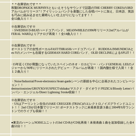
＊＊在庫切れです＊＊
和製DROPKICK MURPHYSともいえそうなサウンドで話題のTHE CHERRY COKESの3RD
アルバムがリリース”！アイリッシュパンクを基盤にした合唱パートに加え、日本語、英語
を巧みに組み込ませた素晴らしい仕上がりになってます！！
全12曲入り！！
※在庫切れです※
・SWEDISH D-BEATハードコアバンド、MEANWHILEの1996年リリース2ndアルバムが
FERAL WARDよりアナログ再発！！全14曲入り！！
※在庫切れです※
オーストリアの女性ボーカルFAST/THRASHハードコアバンド、RUIDOSA INMUNDICIAと
ex-Yのメンバーも在籍するGERMAN HARD COREバンド、OLID DECLINEによるSPLIT！！
･15年近くCDが廃盤になっていたスペインのネオ・ロカビリー・バンドGENERAL LEEのメ
ジャーから'90年にリリースされたデビュー・アルバムが再発！！国内盤仕様で入荷！！全
１２曲入り！
・Noise/Industrial/Power-electronics/Avant-gardeシーンの新鋭を中心に企画されたコンピレーシ
ョン！！
destructionisties/GROYXO/SUSPECT/shikaku/マスクド・ダイオウド/PEZICA/Bloody Letter/パ
ンパン・エンジェル/Direct Lightning Stroke収録！！
※在庫切れです※
・USはアーリントン在住のJAKE CREGGER (TRIAC)のエレクトロノイズグラインドユニッ
ト！！ 2nd CDが日本盤でリリース! ボーナストラックに未発表音源３曲と2004年9月ワシン
トンでのライブも収録！！
●東京のハーシュNOISEユニットの3rd CD-RがCD化再発！未発表曲１曲を追加収録した全4
曲53分！！