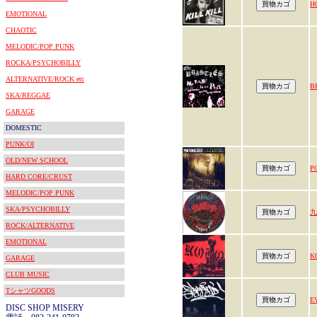
H
EMOTIONAL
CHAOTIC
MELODIC/POP PUNK
ROCKA/PSYCHOBILLY
ALTERNATIVE/ROCK etc
B
SKA/REGGAE
GARAGE
DOMESTIC
PUNK/OI
OLD/NEW SCHOOL
P
HARD CORE/CRUST
MELODIC/POP PUNK
SKA/PSYCHOBILLY
九
ROCK/ALTERNATIVE
EMOTIONAL
K
GARAGE
CLUB MUSIC
TシャツGOODS
E
DISC SHOP MISERY