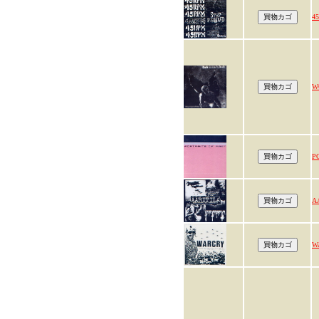
4
W
P
A
W