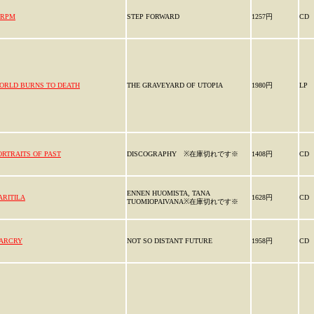
5RPM
STEP FORWARD
1257円
CD
ORLD BURNS TO DEATH
THE GRAVEYARD OF UTOPIA
1980円
LP
ORTRAITS OF PAST
DISCOGRAPHY ※在庫切れです※
1408円
CD
ENNEN HUOMISTA, TANA
ARITILA
1628円
CD
TUOMIOPAIVANA※在庫切れです※
ARCRY
NOT SO DISTANT FUTURE
1958円
CD