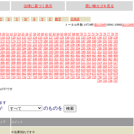
法律に基づく表示
買い物カゴを見る
T
U
V
W
X
Y
Z
数字
日本語
トータル件数:14724件
前の20件
10941-10960
次の20件
9
50
51
52
53
54
55
56
57
58
59
60
61
62
63
64
65
66
67
68
69
70
71
72
73
74
75
76
77
78
79
118
119
120
121
122
123
124
125
126
127
128
129
130
131
132
133
134
135
136
137
138
139
172
173
174
175
176
177
178
179
180
181
182
183
184
185
186
187
188
189
190
191
192
193
226
227
228
229
230
231
232
233
234
235
236
237
238
239
240
241
242
243
244
245
246
247
280
281
282
283
284
285
286
287
288
289
290
291
292
293
294
295
296
297
298
299
300
301
334
335
336
337
338
339
340
341
342
343
344
345
346
347
348
349
350
351
352
353
354
355
388
389
390
391
392
393
394
395
396
397
398
399
400
401
402
403
404
405
406
407
408
409
442
443
444
445
446
447
448
449
450
451
452
453
454
455
456
457
458
459
460
461
462
463
496
497
498
499
500
501
502
503
504
505
506
507
508
509
510
511
512
513
514
515
516
517
550
551
552
553
554
555
556
557
558
559
560
561
562
563
564
565
566
567
568
569
570
571
604
605
606
607
608
609
610
611
612
613
614
615
616
617
618
619
620
621
622
623
624
625
658
659
660
661
662
663
664
665
666
667
668
669
670
671
672
673
674
675
676
677
678
679
712
713
714
715
716
717
718
719
720
721
722
723
724
725
726
727
728
729
730
731
732
733
734
735
736
737
s)737です
ます
アが
のものを
ィア
コメント
※在庫切れです※