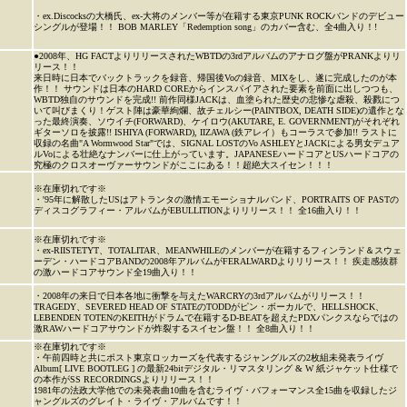
・ex.Discocksの大橋氏、ex-大将のメンバー等が在籍する東京PUNK ROCKバンドのデビュー
シングルが登場！！ BOB MARLEY「Redemption song」のカバー含む、全4曲入り！!
●2008年、HG FACTよりリリースされたWBTDの3rdアルバムのアナログ盤がPRANKよりリ
リース！！
来日時に日本でバックトラックを録音、帰国後Voの録音、MIXをし、遂に完成したのが本
作！！ サウンドは日本のHARD COREからインスパイアされた要素を前面に出しつつも、
WBTD独自のサウンドを完成!! 前作同様JACKは、血塗られた歴史の悲惨な虐殺、殺戮につ
いて叫びまくり！ゲスト陣は豪華絢爛、故チェルシー(PAINTBOX, DEATH SIDE)の遺作とな
った最終演奏、ソウイチ(FORWARD)、ケイロウ(AKUTARE, E. GOVERNMENT)がそれぞれ
ギターソロを披露!! ISHIYA (FORWARD), IIZAWA (鉄アレイ）もコーラスで参加!! ラストに
収録の名曲"A Wormwood Star"では、SIGNAL LOSTのVo ASHLEYとJACKによる男女デュア
ルVoによる壮絶なナンバーに仕上がっています。JAPANESEハードコアとUSハードコアの
究極のクロスオーヴァーサウンドがここにある！！超絶大スイセン！！！
※在庫切れです※
・'95年に解散したUSはアトランタの激情エモーショナルバンド、PORTRAITS OF PASTの
ディスコグラフィー・アルバムがEBULLITIONよりリリース！！ 全16曲入り！！
※在庫切れです※
・ex-RIISTETYT、TOTALITAR、MEANWHILEのメンバーが在籍するフィンランド＆スウェ
ーデン・ハードコアBANDの2008年アルバムがFERALWARDよりリリース！！ 疾走感抜群
の激ハードコアサウンド全19曲入り！！
・2008年の来日で日本各地に衝撃を与えたWARCRYの3rdアルバムがリリース！！
TRAGEDY、SEVERED HEAD OF STATEのTODDがピン・ボーカルで、HELLSHOCK、
LEBENDEN TOTENのKEITHがドラムで在籍するD-BEATを超えたPDXパンクスならではの
激RAWハードコアサウンドが炸裂するスイセン盤！！ 全8曲入り！！
※在庫切れです※
・午前四時と共にポスト東京ロッカーズを代表するジャングルズの2枚組未発表ライヴ
Album[ LIVE BOOTLEG ] の最新24bitデジタル・リマスタリング & W 紙ジャケット仕様で
の本作がSS RECORDINGSよりリリース！！
1981年の法政大学他での未発表曲10曲を含むライヴ・バフォーマンス全15曲を収録したジ
ャングルズのグレイト・ライヴ・アルバムです！！