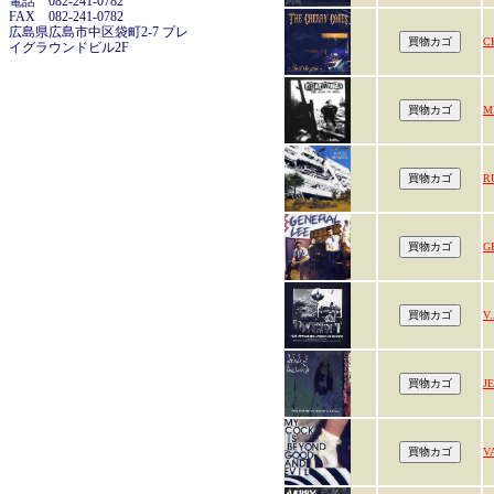
電話 082-241-0782
FAX 082-241-0782
広島県広島市中区袋町2-7 プレ
C
イグラウンドビル2F
M
R
G
V.
J
V