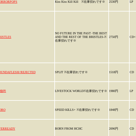
ORRORPOPS
Kiss Kiss Kill Kill ※在庫切れです※
2530円
LP
NO FUTURE IN THE PAST -THE BEST
RISTLES
AND THE REST OF THE BRISTLES-※
2750円
CD+
在庫切れです※
OUNDAFLESH//REJECTED
SPLIT ※在庫切れです※
1518円
CD
狼吽
LIVESTOCK WORLD※在庫切れです※
1980円
LP
ORO
SPEED KILLS+ ※在庫切れです※
1848円
CD
VERREADY
BORN FROM HCHC
2096円
CD