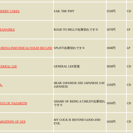
HERRY COKES
SAIL THE PINT
2530円
CD
EANWHILE
ROAD TO HELL※在庫切れです※
1870円
LP
UIDOSA INMUNDICIA//SOLID DECLINE
SPLIT※在庫切れです※
1848円
LP
ENERAL LEE
GENERAL LEE登場
3058円
CD
HEAR JAPANESE SEE JAPANESE SAY
A.
1320円
CD
JAPANESE
SHAME OF BEING A CHILD※在庫切れ
ESUS OF NAZARETH
1650円
CD
です※
MY COCK IS BEYOND GOOD AND
ARIATIONS OF SEX
1650円
CD
EVIL