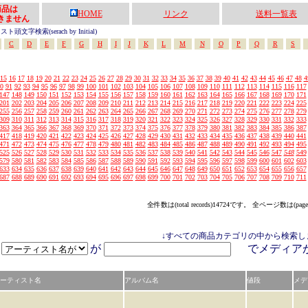
の商品は
HOME
リンク
送料一覧表
きません
頭文字検索(serach by Initial)
C
D
E
F
G
H
I
J
K
L
M
N
O
P
Q
R
S
15
16
17
18
19
20
21
22
23
24
25
26
27
28
29
30
31
32
33
34
35
36
37
38
39
40
41
42
43
44
45
46
47
48
4
0
91
92
93
94
95
96
97
98
99
100
101
102
103
104
105
106
107
108
109
110
111
112
113
114
115
116
117
147
148
149
150
151
152
153
154
155
156
157
158
159
160
161
162
163
164
165
166
167
168
169
170
171
201
202
203
204
205
206
207
208
209
210
211
212
213
214
215
216
217
218
219
220
221
222
223
224
225
255
256
257
258
259
260
261
262
263
264
265
266
267
268
269
270
271
272
273
274
275
276
277
278
279
309
310
311
312
313
314
315
316
317
318
319
320
321
322
323
324
325
326
327
328
329
330
331
332
333
363
364
365
366
367
368
369
370
371
372
373
374
375
376
377
378
379
380
381
382
383
384
385
386
387
417
418
419
420
421
422
423
424
425
426
427
428
429
430
431
432
433
434
435
436
437
438
439
440
441
471
472
473
474
475
476
477
478
479
480
481
482
483
484
485
486
487
488
489
490
491
492
493
494
495
525
526
527
528
529
530
531
532
533
534
535
536
537
538
539
540
541
542
543
544
545
546
547
548
549
579
580
581
582
583
584
585
586
587
588
589
590
591
592
593
594
595
596
597
598
599
600
601
602
603
633
634
635
636
637
638
639
640
641
642
643
644
645
646
647
648
649
650
651
652
653
654
655
656
657
687
688
689
690
691
692
693
694
695
696
697
698
699
700
701
702
703
704
705
706
707
708
709
710
711
全件数は(total records)14724です。 全ページ数は(page
↓すべての商品カテゴリの中から検索し
が
でメディ
ーティスト名
アルバム名
値段
メデ