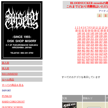
BLOODSUCKER records
これまでどおり消費税はいただ
アーティスト
A
B
1
2
3
4
5
6
7
8
9
10
11
12
13
14
80
81
82
83
84
85
86
87
88
89
9
140
141
142
143
144
145
146
194
195
196
197
198
199
200
248
249
250
251
252
253
254
302
303
304
305
306
307
308
356
357
358
359
360
361
362
410
411
412
413
414
415
416
464
465
466
467
468
469
470
518
519
520
521
522
523
524
572
573
574
575
576
577
578
626
627
628
629
630
631
632
680
681
682
683
684
685
686
新入荷
再入荷
RECOMMEND
すべてのカテゴリを表示しています
セール商品
すべての商品を見る
IMPORT
PUNK/OI
写真
買物カゴ
ア
HARD CORE/CRUST
OLD/NEW SCHOOL