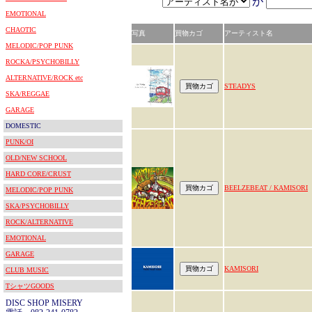
が
EMOTIONAL
CHAOTIC
写真
買物カゴ
アーティスト名
MELODIC/POP PUNK
ROCKA/PSYCHOBILLY
ALTERNATIVE/ROCK etc
STEADYS
SKA/REGGAE
GARAGE
DOMESTIC
PUNK/OI
OLD/NEW SCHOOL
HARD CORE/CRUST
BEELZEBEAT / KAMISORI
MELODIC/POP PUNK
SKA/PSYCHOBILLY
ROCK/ALTERNATIVE
EMOTIONAL
GARAGE
KAMISORI
CLUB MUSIC
TシャツGOODS
DISC SHOP MISERY