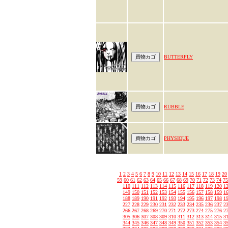
BUTTERFLY
RUBBLE
PHYSIQUE
1
2
3
4
5
6
7
8
9
10
11
12
13
14
15
16
17
18
19
20
59
60
61
62
63
64
65
66
67
68
69
70
71
72
73
74
75
110
111
112
113
114
115
116
117
118
119
120
1
149
150
151
152
153
154
155
156
157
158
159
1
188
189
190
191
192
193
194
195
196
197
198
1
227
228
229
230
231
232
233
234
235
236
237
2
266
267
268
269
270
271
272
273
274
275
276
2
305
306
307
308
309
310
311
312
313
314
315
3
344
345
346
347
348
349
350
351
352
353
354
3