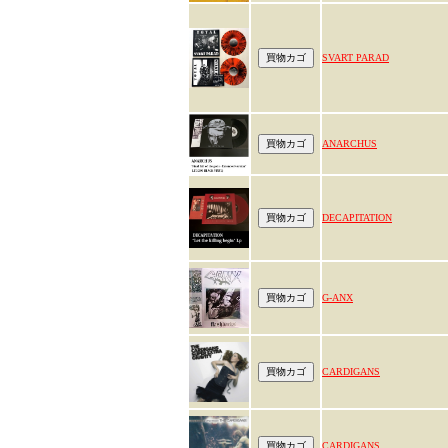
SVART PARAD
ANARCHUS
DECAPITATION
G-ANX
CARDIGANS
CARDIGANS