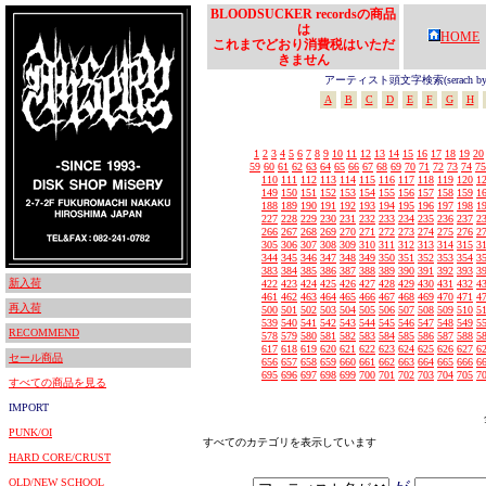
BLOODSUCKER recordsの商品
は
HOME
これまでどおり消費税はいただ
きません
アーティスト頭文字検索(serach by In
A
B
C
D
E
F
G
H
1
2
3
4
5
6
7
8
9
10
11
12
13
14
15
16
17
18
19
20
59
60
61
62
63
64
65
66
67
68
69
70
71
72
73
74
75
110
111
112
113
114
115
116
117
118
119
120
1
149
150
151
152
153
154
155
156
157
158
159
1
188
189
190
191
192
193
194
195
196
197
198
1
227
228
229
230
231
232
233
234
235
236
237
2
266
267
268
269
270
271
272
273
274
275
276
2
305
306
307
308
309
310
311
312
313
314
315
3
344
345
346
347
348
349
350
351
352
353
354
3
383
384
385
386
387
388
389
390
391
392
393
3
新入荷
422
423
424
425
426
427
428
429
430
431
432
4
461
462
463
464
465
466
467
468
469
470
471
4
再入荷
500
501
502
503
504
505
506
507
508
509
510
5
539
540
541
542
543
544
545
546
547
548
549
5
RECOMMEND
578
579
580
581
582
583
584
585
586
587
588
5
617
618
619
620
621
622
623
624
625
626
627
6
セール商品
656
657
658
659
660
661
662
663
664
665
666
6
695
696
697
698
699
700
701
702
703
704
705
7
すべての商品を見る
IMPORT
PUNK/OI
すべてのカテゴリを表示しています
HARD CORE/CRUST
OLD/NEW SCHOOL