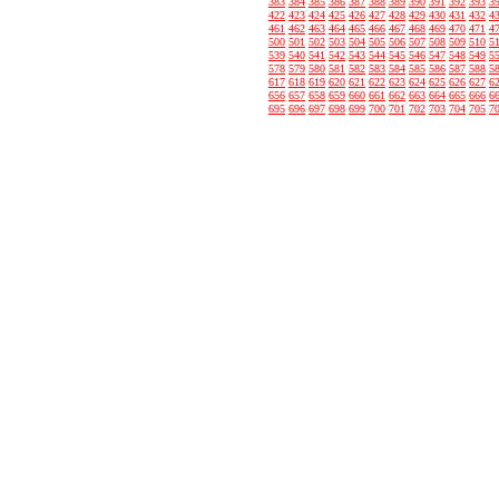
383
384
385
386
387
388
389
390
391
392
393
3
422
423
424
425
426
427
428
429
430
431
432
4
461
462
463
464
465
466
467
468
469
470
471
4
500
501
502
503
504
505
506
507
508
509
510
5
539
540
541
542
543
544
545
546
547
548
549
5
578
579
580
581
582
583
584
585
586
587
588
5
617
618
619
620
621
622
623
624
625
626
627
6
656
657
658
659
660
661
662
663
664
665
666
6
695
696
697
698
699
700
701
702
703
704
705
7