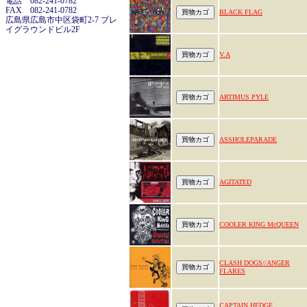
電話 082-241-0782
FAX 082-241-0782
BLACK FLAG
広島県広島市中区袋町2-7 プレ
イグラウンドビル2F
V.A
ARTIMUS PYLE
ASSHOLEPARADE
AGITATED
COOLER KING McQUEEN
CLASH DOGS//ANGER
FLARES
CAPTAIN HEDGE