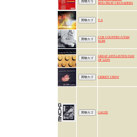
HOG//BEAT CRUSADERS
V.A
CUB COUNTRY//UTAH
SLIM
GREAT ANTI-LISTEN//DAY
OF LESS
CRIKEY CREW
GAUZE