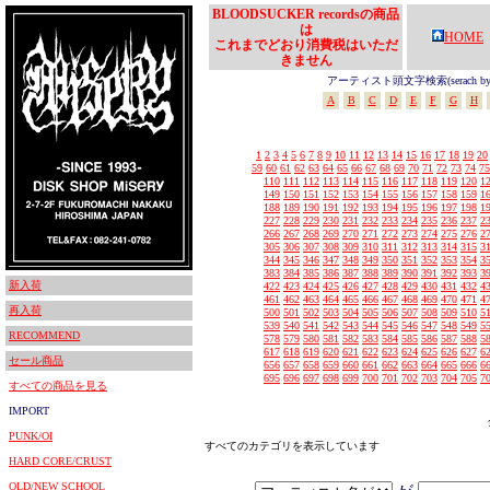
BLOODSUCKER recordsの商品
は
HOME
これまでどおり消費税はいただ
きません
アーティスト頭文字検索(serach by In
A
B
C
D
E
F
G
H
1
2
3
4
5
6
7
8
9
10
11
12
13
14
15
16
17
18
19
20
59
60
61
62
63
64
65
66
67
68
69
70
71
72
73
74
75
110
111
112
113
114
115
116
117
118
119
120
1
149
150
151
152
153
154
155
156
157
158
159
1
188
189
190
191
192
193
194
195
196
197
198
1
227
228
229
230
231
232
233
234
235
236
237
2
266
267
268
269
270
271
272
273
274
275
276
2
305
306
307
308
309
310
311
312
313
314
315
3
344
345
346
347
348
349
350
351
352
353
354
3
383
384
385
386
387
388
389
390
391
392
393
3
新入荷
422
423
424
425
426
427
428
429
430
431
432
4
461
462
463
464
465
466
467
468
469
470
471
4
再入荷
500
501
502
503
504
505
506
507
508
509
510
5
539
540
541
542
543
544
545
546
547
548
549
5
RECOMMEND
578
579
580
581
582
583
584
585
586
587
588
5
617
618
619
620
621
622
623
624
625
626
627
6
セール商品
656
657
658
659
660
661
662
663
664
665
666
6
695
696
697
698
699
700
701
702
703
704
705
7
すべての商品を見る
IMPORT
PUNK/OI
すべてのカテゴリを表示しています
HARD CORE/CRUST
OLD/NEW SCHOOL