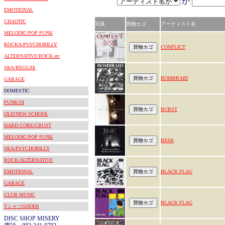
が
EMOTIONAL
CHAOTIC
写真
買物カゴ
アーティスト名
MELODIC/POP PUNK
ROCKA/PSYCHOBILLY
CONFLICT
ALTERNATIVE/ROCK etc
SKA/REGGAE
BOMBRAID
GARAGE
DOMESTIC
PUNK/OI
BURST
OLD/NEW SCHOOL
HARD CORE/CRUST
MELODIC/POP PUNK
BESK
SKA/PSYCHOBILLY
ROCK/ALTERNATIVE
EMOTIONAL
BLACK FLAG
GARAGE
CLUB MUSIC
BLACK FLAG
TシャツGOODS
DISC SHOP MISERY