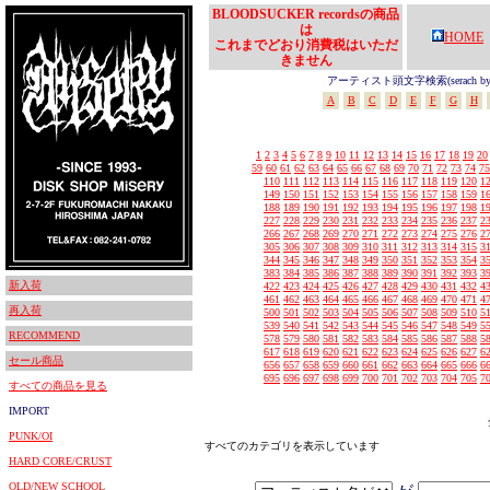
BLOODSUCKER recordsの商品
は
HOME
これまでどおり消費税はいただ
きません
アーティスト頭文字検索(serach by In
A
B
C
D
E
F
G
H
1
2
3
4
5
6
7
8
9
10
11
12
13
14
15
16
17
18
19
20
59
60
61
62
63
64
65
66
67
68
69
70
71
72
73
74
75
110
111
112
113
114
115
116
117
118
119
120
1
149
150
151
152
153
154
155
156
157
158
159
1
188
189
190
191
192
193
194
195
196
197
198
1
227
228
229
230
231
232
233
234
235
236
237
2
266
267
268
269
270
271
272
273
274
275
276
2
305
306
307
308
309
310
311
312
313
314
315
3
344
345
346
347
348
349
350
351
352
353
354
3
383
384
385
386
387
388
389
390
391
392
393
3
新入荷
422
423
424
425
426
427
428
429
430
431
432
4
461
462
463
464
465
466
467
468
469
470
471
4
再入荷
500
501
502
503
504
505
506
507
508
509
510
5
539
540
541
542
543
544
545
546
547
548
549
5
RECOMMEND
578
579
580
581
582
583
584
585
586
587
588
5
617
618
619
620
621
622
623
624
625
626
627
6
セール商品
656
657
658
659
660
661
662
663
664
665
666
6
695
696
697
698
699
700
701
702
703
704
705
7
すべての商品を見る
IMPORT
PUNK/OI
すべてのカテゴリを表示しています
HARD CORE/CRUST
OLD/NEW SCHOOL