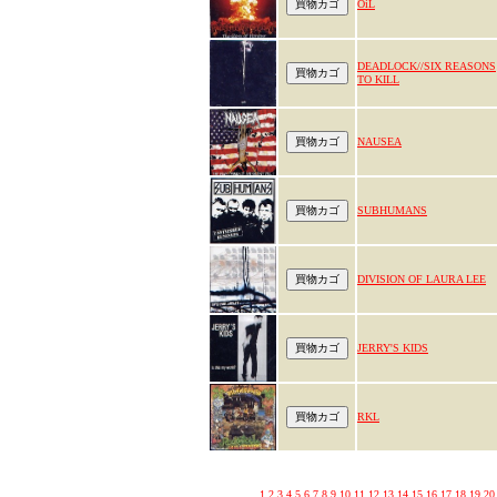
OiL
DEADLOCK//SIX REASONS
TO KILL
NAUSEA
SUBHUMANS
DIVISION OF LAURA LEE
JERRY'S KIDS
RKL
1
2
3
4
5
6
7
8
9
10
11
12
13
14
15
16
17
18
19
20