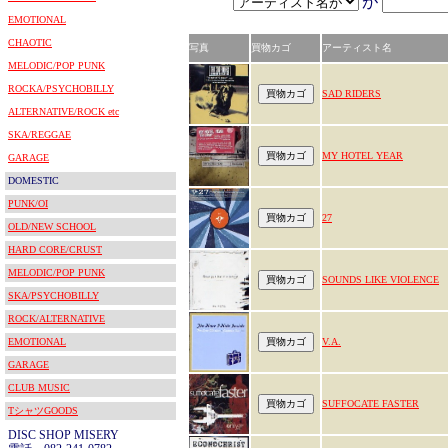
が
EMOTIONAL
CHAOTIC
写真
買物カゴ
アーティスト名
MELODIC/POP PUNK
ROCKA/PSYCHOBILLY
SAD RIDERS
ALTERNATIVE/ROCK etc
SKA/REGGAE
MY HOTEL YEAR
GARAGE
DOMESTIC
PUNK/OI
27
OLD/NEW SCHOOL
HARD CORE/CRUST
MELODIC/POP PUNK
SOUNDS LIKE VIOLENCE
SKA/PSYCHOBILLY
ROCK/ALTERNATIVE
EMOTIONAL
V.A.
GARAGE
CLUB MUSIC
SUFFOCATE FASTER
TシャツGOODS
DISC SHOP MISERY