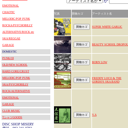
が
EMOTIONAL
CHAOTIC
写真
買物カゴ
アーティスト名
MELODIC/POP PUNK
ROCKA/PSYCHOBILLY
SUPER WHITE GARLIC
ALTERNATIVE/ROCK etc
SKA/REGGAE
BEAUTY SCHOOL DROPO
GARAGE
DOMESTIC
PUNK/OI
BORN LOW
OLD/NEW SCHOOL
HARD CORE/CRUST
MELODIC/POP PUNK
FREDDY LOCO & THE
GORDO'S SKA BAND
SKA/PSYCHOBILLY
ROCK/ALTERNATIVE
EMOTIONAL
GARAGE
CLUB MUSIC
V.A
TシャツGOODS
DISC SHOP MISERY