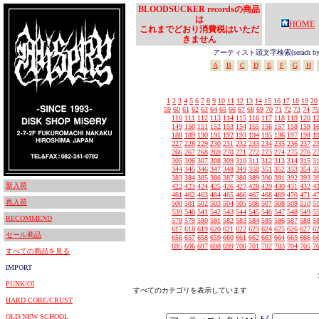
BLOODSUCKER recordsの商品
は
HOME
これまでどおり消費税はいただ
きません
アーティスト頭文字検索(serach by In
A
B
C
D
E
F
G
H
1
2
3
4
5
6
7
8
9
10
11
12
13
14
15
16
17
18
19
20
59
60
61
62
63
64
65
66
67
68
69
70
71
72
73
74
75
110
111
112
113
114
115
116
117
118
119
120
1
149
150
151
152
153
154
155
156
157
158
159
1
188
189
190
191
192
193
194
195
196
197
198
1
227
228
229
230
231
232
233
234
235
236
237
2
266
267
268
269
270
271
272
273
274
275
276
2
305
306
307
308
309
310
311
312
313
314
315
3
344
345
346
347
348
349
350
351
352
353
354
3
383
384
385
386
387
388
389
390
391
392
393
3
新入荷
422
423
424
425
426
427
428
429
430
431
432
4
461
462
463
464
465
466
467
468
469
470
471
4
再入荷
500
501
502
503
504
505
506
507
508
509
510
5
539
540
541
542
543
544
545
546
547
548
549
5
RECOMMEND
578
579
580
581
582
583
584
585
586
587
588
5
617
618
619
620
621
622
623
624
625
626
627
6
セール商品
656
657
658
659
660
661
662
663
664
665
666
6
695
696
697
698
699
700
701
702
703
704
705
7
すべての商品を見る
IMPORT
PUNK/OI
すべてのカテゴリを表示しています
HARD CORE/CRUST
OLD/NEW SCHOOL