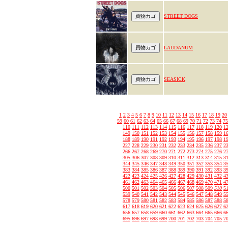
STREET DOGS
LAUDANUM
SEASICK
1
2
3
4
5
6
7
8
9
10
11
12
13
14
15
16
17
18
19
20
59
60
61
62
63
64
65
66
67
68
69
70
71
72
73
74
75
110
111
112
113
114
115
116
117
118
119
120
1
149
150
151
152
153
154
155
156
157
158
159
1
188
189
190
191
192
193
194
195
196
197
198
1
227
228
229
230
231
232
233
234
235
236
237
2
266
267
268
269
270
271
272
273
274
275
276
2
305
306
307
308
309
310
311
312
313
314
315
3
344
345
346
347
348
349
350
351
352
353
354
3
383
384
385
386
387
388
389
390
391
392
393
3
422
423
424
425
426
427
428
429
430
431
432
4
461
462
463
464
465
466
467
468
469
470
471
4
500
501
502
503
504
505
506
507
508
509
510
5
539
540
541
542
543
544
545
546
547
548
549
5
578
579
580
581
582
583
584
585
586
587
588
5
617
618
619
620
621
622
623
624
625
626
627
6
656
657
658
659
660
661
662
663
664
665
666
6
695
696
697
698
699
700
701
702
703
704
705
7