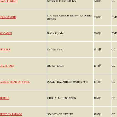
 PAUL FENECH
Screaming In The 10th Key
2288円
CD
Live From Occupied Territory: An Official
ROPAGANDHI
3300円
DVD
Bootleg
AY CAMPI
Rockabilly Man
3080円
DVD
ESTLESS
Do Your Thing
2310円
CD
CRUM HALF
BLACK LAMP
1048円
CD
EVERED HEAD OF STATE
POWER HAZARD※在庫切れです※
1518円
CD
RETERS
ODDBALLS SENSATION
1650円
CD
HRIST ON PARADE
SOUNDS OF NATURE
1650円
CD