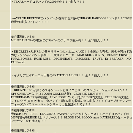
・TEXASハードコアバンドの2006年作！！ 4曲入り！！
･ex-YOUTH REVENGEのメンバーが在籍する大阪のTHRASH HARDCOREバンド！！2005年
録音の5曲入り7インチ！！！
※在庫切れです※
MELT-BANANA の6枚目のアルバムのアナログ盤入荷！！ 全18曲入り！！
・DISCRETEとU.P.Rとの共同リリースのオムニバスCD！！全国から有名、無名を問わず強
力なメンツが21バンド参加！！ 原爆オナニーズ、MAD GUILLOTINES、REALTY CRISIS、
FINAL BOMBS、ROSE ROSE、DEGENERATE、DISCLOSE、TRUST、Dr. BREAKER、NO
PAIN etcetc
・イタリアはボローニャ出身のSKATE/THRASHER！！ 全１２曲入り！！
※在庫切れです※
・BRONZE FISTがおくるスキンヘッドとサイコビリーのコンピレーションアルバム！！
Oi/SKINHEADバンドはBOOTed COCKS(大阪)、CROPPED MEN(東京)、
PROUDHAMMERS(和歌山)、PSYCHOBILLYバンドはSPIDERZ(大阪)、KELBEROS(大阪)、
ノイロウゼ (東京)が参加、全バンド・新曲2曲を収録の全12曲入り！！ドロップキックマー
フィーズのドラマー・マットケリーによる解説付きです！！
※在庫切れです※
元INCISION、FUSE、LEAGUE OF PAINのメンバーからなるボストンハードコアバンドの
2007年作がBRIDGE 9よりリリース！！ BLOOD FOR BLOOD meats HATEBREEDなハードコ
アサウンド全11曲入り！！
※在庫切れです※