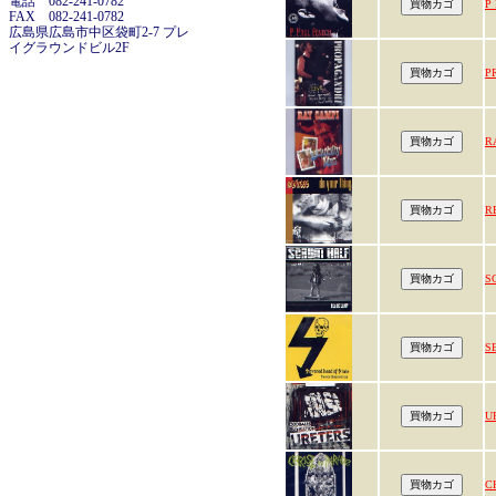
電話 082-241-0782
P
FAX 082-241-0782
広島県広島市中区袋町2-7 プレ
イグラウンドビル2F
P
R
R
S
S
U
C