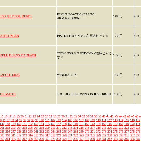
FRONT ROW TICKETS TO
ONQUEST FOR DEATH
1408円
CD
ARMAGEDDON
VOTERINGEN
BISTER PROGNOS※在庫切れです※
1738円
CD
TOTALITARIAN SODOMY※在庫切れで
ORLD BURNS TO DEATH
1958円
CD
す※
CAFULL KING
WINNING SIX
1430円
CD
IDDIMATES
TOO MUCH BLOWING IS JUST RIGHT
2530円
CD
15
16
17
18
19
20
21
22
23
24
25
26
27
28
29
30
31
32
33
34
35
36
37
38
39
40
41
42
43
44
45
46
47
48
4
0
91
92
93
94
95
96
97
98
99
100
101
102
103
104
105
106
107
108
109
110
111
112
113
114
115
116
117
147
148
149
150
151
152
153
154
155
156
157
158
159
160
161
162
163
164
165
166
167
168
169
170
171
201
202
203
204
205
206
207
208
209
210
211
212
213
214
215
216
217
218
219
220
221
222
223
224
225
255
256
257
258
259
260
261
262
263
264
265
266
267
268
269
270
271
272
273
274
275
276
277
278
279
309
310
311
312
313
314
315
316
317
318
319
320
321
322
323
324
325
326
327
328
329
330
331
332
333
363
364
365
366
367
368
369
370
371
372
373
374
375
376
377
378
379
380
381
382
383
384
385
386
387