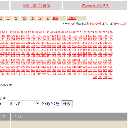
法律に基づく表示
買い物カゴを見る
T
U
V
W
X
Y
Z
数字
日本語
トータル件数:14724件
前の20件
11741-11760
次の20件
9
50
51
52
53
54
55
56
57
58
59
60
61
62
63
64
65
66
67
68
69
70
71
72
73
74
75
76
77
78
79
118
119
120
121
122
123
124
125
126
127
128
129
130
131
132
133
134
135
136
137
138
139
172
173
174
175
176
177
178
179
180
181
182
183
184
185
186
187
188
189
190
191
192
193
226
227
228
229
230
231
232
233
234
235
236
237
238
239
240
241
242
243
244
245
246
247
280
281
282
283
284
285
286
287
288
289
290
291
292
293
294
295
296
297
298
299
300
301
334
335
336
337
338
339
340
341
342
343
344
345
346
347
348
349
350
351
352
353
354
355
388
389
390
391
392
393
394
395
396
397
398
399
400
401
402
403
404
405
406
407
408
409
442
443
444
445
446
447
448
449
450
451
452
453
454
455
456
457
458
459
460
461
462
463
496
497
498
499
500
501
502
503
504
505
506
507
508
509
510
511
512
513
514
515
516
517
550
551
552
553
554
555
556
557
558
559
560
561
562
563
564
565
566
567
568
569
570
571
604
605
606
607
608
609
610
611
612
613
614
615
616
617
618
619
620
621
622
623
624
625
658
659
660
661
662
663
664
665
666
667
668
669
670
671
672
673
674
675
676
677
678
679
712
713
714
715
716
717
718
719
720
721
722
723
724
725
726
727
728
729
730
731
732
733
734
735
736
737
s)737です
ます
アが
のものを
ィア
コメント