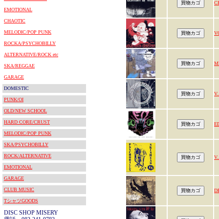
C
EMOTIONAL
CHAOTIC
MELODIC/POP PUNK
V
ROCKA/PSYCHOBILLY
ALTERNATIVE/ROCK etc
M
SKA/REGGAE
GARAGE
DOMESTIC
V.
PUNK/OI
OLD/NEW SCHOOL
HARD CORE/CRUST
E
MELODIC/POP PUNK
SKA/PSYCHOBILLY
ROCK/ALTERNATIVE
V.
EMOTIONAL
GARAGE
CLUB MUSIC
D
TシャツGOODS
DISC SHOP MISERY