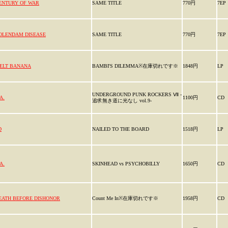
ENTURY OF WAR
SAME TITLE
770円
7EP
OLENDAM DISEASE
SAME TITLE
770円
7EP
ELT BANANA
BAMBI'S DILEMMA※在庫切れです※
1848円
LP
UNDERGROUND PUNK ROCKERS Ⅶ -
A.
1100円
CD
追求無き道に光なし vol.9-
D
NAILED TO THE BOARD
1518円
LP
A.
SKINHEAD vs PSYCHOBILLY
1650円
CD
EATH BEFORE DISHONOR
Count Me In※在庫切れです※
1958円
CD