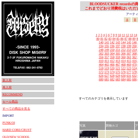
BLOODSUCKER records
これまでどおり消費税はいただ
アーティスト
A
B
1
2
3
4
5
6
7
8
9
10
11
12
13
14
80
81
82
83
84
85
86
87
88
89
9
140
141
142
143
144
145
146
194
195
196
197
198
199
200
248
249
250
251
252
253
254
302
303
304
305
306
307
308
356
357
358
359
360
361
362
410
411
412
413
414
415
416
464
465
466
467
468
469
470
518
519
520
521
522
523
524
572
573
574
575
576
577
578
626
627
628
629
630
631
632
680
681
682
683
684
685
686
新入荷
再入荷
RECOMMEND
すべてのカテゴリを表示しています
セール商品
すべての商品を見る
IMPORT
PUNK/OI
写真
買物カゴ
ア
HARD CORE/CRUST
OLD/NEW SCHOOL