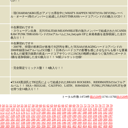
CD！！
・現CHARMのKIKU氏がアメリカ滞在中にWHAT'S HAPPEN NEXT?のVo DEVON(レーベ
ル・オーナー)等のメンバーと結成したFAST/THRASHハードコアバンドの13曲入りCD！！
※在庫切れです※
・スウェーデン出身、元TOTALITAR/MEANWHILE等の強力メンバーで結成されたSCANDI-
RAW PUNK THRASHバンドの1stアルバムに1st,2nd,split EPと未発表曲を追加収録した全23
曲入り！！
※在庫切れです※
・2007年、待望の初来日が各地で大評判を博したTEXASのRAGINGハードコアバンドの
2006年録音2ndアルバムのCD盤！！日本のハードコアの影響を感じさせながらも様々な要素
を含んだ破壊力抜群の疾走ハードコアサウンドにJACKの咆哮が絡みつく強力作にボーナス
2曲を追加収録した全12曲入り！！ W紙ジャケット仕様!
・完全限定リミックス盤！！4曲入り！！
●T.SAX黒須氏とTB辻氏によって結成されたBRASS ROCKERS、RIDDIMATESの1stフルア
ルバム！！ SKA～REGGAE、CALYPSO、LATIN、HAWAIIAN、FUNKにPUNKのSPLITを併
せ持つ全14曲入り！！
トータル件数:14724件
前の20件
11741-11760
次の20件
9
50
51
52
53
54
55
56
57
58
59
60
61
62
63
64
65
66
67
68
69
70
71
72
73
74
75
76
77
78
79
118
119
120
121
122
123
124
125
126
127
128
129
130
131
132
133
134
135
136
137
138
139
172
173
174
175
176
177
178
179
180
181
182
183
184
185
186
187
188
189
190
191
192
193
226
227
228
229
230
231
232
233
234
235
236
237
238
239
240
241
242
243
244
245
246
247
280
281
282
283
284
285
286
287
288
289
290
291
292
293
294
295
296
297
298
299
300
301
334
335
336
337
338
339
340
341
342
343
344
345
346
347
348
349
350
351
352
353
354
355
388
389
390
391
392
393
394
395
396
397
398
399
400
401
402
403
404
405
406
407
408
409