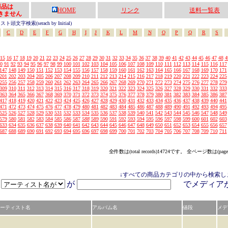
の商品は
HOME
リンク
送料一覧表
きません
頭文字検索(serach by Initial)
C
D
E
F
G
H
I
J
K
L
M
N
O
P
Q
R
S
15
16
17
18
19
20
21
22
23
24
25
26
27
28
29
30
31
32
33
34
35
36
37
38
39
40
41
42
43
44
45
46
47
48
4
0
91
92
93
94
95
96
97
98
99
100
101
102
103
104
105
106
107
108
109
110
111
112
113
114
115
116
117
147
148
149
150
151
152
153
154
155
156
157
158
159
160
161
162
163
164
165
166
167
168
169
170
171
201
202
203
204
205
206
207
208
209
210
211
212
213
214
215
216
217
218
219
220
221
222
223
224
225
255
256
257
258
259
260
261
262
263
264
265
266
267
268
269
270
271
272
273
274
275
276
277
278
279
309
310
311
312
313
314
315
316
317
318
319
320
321
322
323
324
325
326
327
328
329
330
331
332
333
363
364
365
366
367
368
369
370
371
372
373
374
375
376
377
378
379
380
381
382
383
384
385
386
387
417
418
419
420
421
422
423
424
425
426
427
428
429
430
431
432
433
434
435
436
437
438
439
440
441
471
472
473
474
475
476
477
478
479
480
481
482
483
484
485
486
487
488
489
490
491
492
493
494
495
525
526
527
528
529
530
531
532
533
534
535
536
537
538
539
540
541
542
543
544
545
546
547
548
549
579
580
581
582
583
584
585
586
587
588
589
590
591
592
593
594
595
596
597
598
599
600
601
602
603
633
634
635
636
637
638
639
640
641
642
643
644
645
646
647
648
649
650
651
652
653
654
655
656
657
687
688
689
690
691
692
693
694
695
696
697
698
699
700
701
702
703
704
705
706
707
708
709
710
711
全件数は(total records)14724です。 全ページ数は(page
↓すべての商品カテゴリの中から検索し
が
でメディ
ーティスト名
アルバム名
値段
メデ