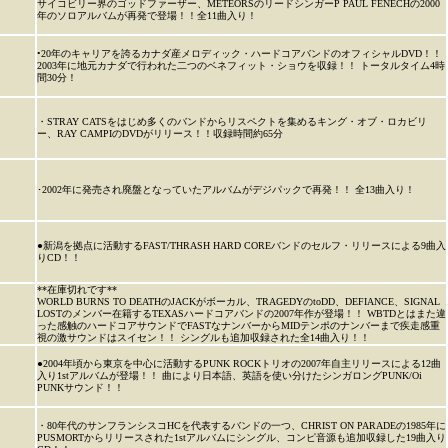
サイコビリー界のゴッドファーザー、METEORSのリードシンガーP PAUL FENECHの2000
年のソロアルバムが再発で登場！！全11曲入り！
•20年のキャリアを誇るカナダ産メロディック・ハードコアバンドのオフィシャルDVD！！
2003年に地元カナダで行われた二つのベネフィット・ショウを収録！！ トータルタイム4時
間30分！
・STRAY CATSをはじめ多くのバンドからリスペクトを集めるキング・オブ・ロカビリ
ー、RAY CAMPIのDVDがリリース！！収録時間約65分
･2002年に発売され廃盤となっていたアルバムがデジパックで再発！！ 全13曲入り！
●新潟を拠点に活動するFAST/THRASH HARD COREバンドのセルフ・リリースによる9曲入
りCD！！
**在庫切れです**
WORLD BURNS TO DEATHのJACKがボーカル、TRAGEDYのtoDD、DEFIANCE、SIGNAL
LOSTのメンバー在籍するTEXASハードコアバンドの2007年作が登場！！ WBTDとはまた違
った感触のハードコアサウンドでFASTなナンバーからMIDテンポのナンバーまで疾走感重
視の激サウンドはスイセン！！ シングルも追加収録された全14曲入り！！
●2004年頃から東京を中心に活動するPUNK ROCKトリオの2007年自主リリースによる12曲
入り1stアルバムが登場！！ 曲により日本語、英語を使い分けたシンガロングPUNK/Oi
PUNKサウンド！！
・80年代のサンフランシスコHCを代表するバンドの一つ、CHRIST ON PARADEの1985年に
PUSMORTからリリースされた1stアルバムにシングル、コンピ音源も追加収録した19曲入り