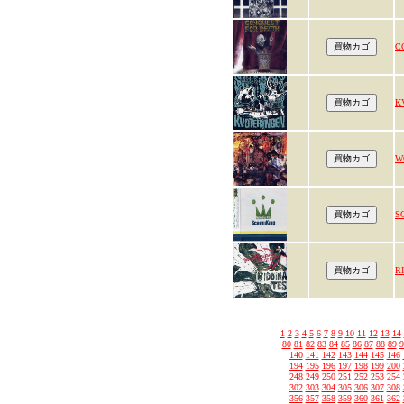
C
K
W
S
R
1
2
3
4
5
6
7
8
9
10
11
12
13
14
80
81
82
83
84
85
86
87
88
89
9
140
141
142
143
144
145
146
194
195
196
197
198
199
200
248
249
250
251
252
253
254
302
303
304
305
306
307
308
356
357
358
359
360
361
362