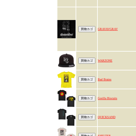
GRAVAVGRAV
WARZONE
Bad Brains
Gorilla Biscuits
QUICKSAND
SHELTER