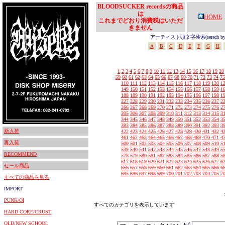
BLOODSUCKER recordsの商品
は
HOME
これまでどおり消費税はいただ
きません
アーティスト頭文字検索(serach by In
A
B
C
D
E
F
G
H
1
2
3
4
5
6
7
8
9
10
11
12
13
14
15
16
17
18
19
20
59
60
61
62
63
64
65
66
67
68
69
70
71
72
73
74
75
110
111
112
113
114
115
116
117
118
119
120
1
149
150
151
152
153
154
155
156
157
158
159
1
188
189
190
191
192
193
194
195
196
197
198
1
227
228
229
230
231
232
233
234
235
236
237
2
266
267
268
269
270
271
272
273
274
275
276
2
305
306
307
308
309
310
311
312
313
314
315
3
344
345
346
347
348
349
350
351
352
353
354
3
383
384
385
386
387
388
389
390
391
392
393
3
新入荷
422
423
424
425
426
427
428
429
430
431
432
4
461
462
463
464
465
466
467
468
469
470
471
4
再入荷
500
501
502
503
504
505
506
507
508
509
510
5
539
540
541
542
543
544
545
546
547
548
549
5
RECOMMEND
578
579
580
581
582
583
584
585
586
587
588
5
617
618
619
620
621
622
623
624
625
626
627
6
セール商品
656
657
658
659
660
661
662
663
664
665
666
6
695
696
697
698
699
700
701
702
703
704
705
7
すべての商品を見る
IMPORT
PUNK/OI
すべてのカテゴリを表示しています
HARD CORE/CRUST
OLD/NEW SCHOOL