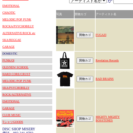
が
EMOTIONAL
CHAOTIC
写真
買物カゴ
アーティスト名
MELODIC/POP PUNK
ROCKA/PSYCHOBILLY
ALTERNATIVE/ROCK etc
FUGAZI
SKA/REGGAE
GARAGE
DOMESTIC
PUNK/OI
Revelation Records
OLD/NEW SCHOOL
HARD CORE/CRUST
BAD BRAINS
MELODIC/POP PUNK
SKA/PSYCHOBILLY
ROCK/ALTERNATIVE
EMOTIONAL
GARAGE
CLUB MUSIC
MIGHTY MIGHTY
BOSSTONES
TシャツGOODS
DISC SHOP MISERY