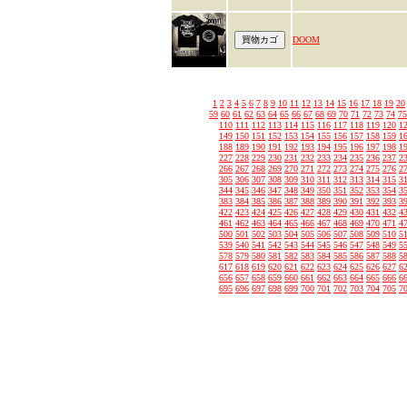
DOOM
1
2
3
4
5
6
7
8
9
10
11
12
13
14
15
16
17
18
19
20
59
60
61
62
63
64
65
66
67
68
69
70
71
72
73
74
75
110
111
112
113
114
115
116
117
118
119
120
1
149
150
151
152
153
154
155
156
157
158
159
1
188
189
190
191
192
193
194
195
196
197
198
1
227
228
229
230
231
232
233
234
235
236
237
2
266
267
268
269
270
271
272
273
274
275
276
2
305
306
307
308
309
310
311
312
313
314
315
3
344
345
346
347
348
349
350
351
352
353
354
3
383
384
385
386
387
388
389
390
391
392
393
3
422
423
424
425
426
427
428
429
430
431
432
4
461
462
463
464
465
466
467
468
469
470
471
4
500
501
502
503
504
505
506
507
508
509
510
5
539
540
541
542
543
544
545
546
547
548
549
5
578
579
580
581
582
583
584
585
586
587
588
5
617
618
619
620
621
622
623
624
625
626
627
6
656
657
658
659
660
661
662
663
664
665
666
6
695
696
697
698
699
700
701
702
703
704
705
7