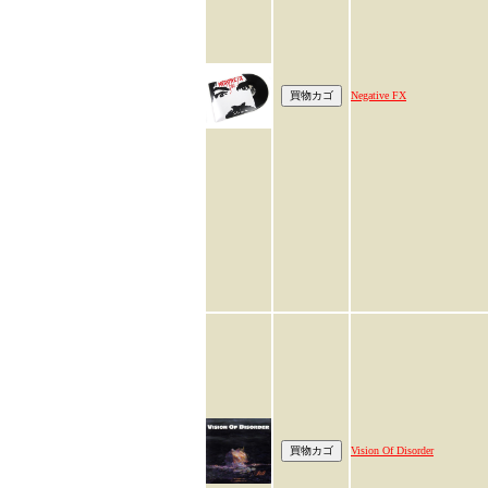
Negative FX
Vision Of Disorder