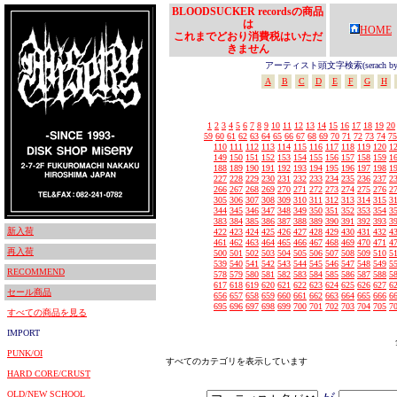
BLOODSUCKER recordsの商品
は
HOME
これまでどおり消費税はいただ
きません
アーティスト頭文字検索(serach by In
A
B
C
D
E
F
G
H
1
2
3
4
5
6
7
8
9
10
11
12
13
14
15
16
17
18
19
20
59
60
61
62
63
64
65
66
67
68
69
70
71
72
73
74
75
110
111
112
113
114
115
116
117
118
119
120
1
149
150
151
152
153
154
155
156
157
158
159
1
188
189
190
191
192
193
194
195
196
197
198
1
227
228
229
230
231
232
233
234
235
236
237
2
266
267
268
269
270
271
272
273
274
275
276
2
305
306
307
308
309
310
311
312
313
314
315
3
344
345
346
347
348
349
350
351
352
353
354
3
383
384
385
386
387
388
389
390
391
392
393
3
新入荷
422
423
424
425
426
427
428
429
430
431
432
4
461
462
463
464
465
466
467
468
469
470
471
4
再入荷
500
501
502
503
504
505
506
507
508
509
510
5
539
540
541
542
543
544
545
546
547
548
549
5
RECOMMEND
578
579
580
581
582
583
584
585
586
587
588
5
617
618
619
620
621
622
623
624
625
626
627
6
セール商品
656
657
658
659
660
661
662
663
664
665
666
6
695
696
697
698
699
700
701
702
703
704
705
7
すべての商品を見る
IMPORT
PUNK/OI
すべてのカテゴリを表示しています
HARD CORE/CRUST
OLD/NEW SCHOOL