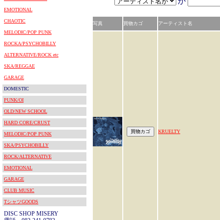
が
EMOTIONAL
CHAOTIC
写真
買物カゴ
アーティスト名
MELODIC/POP PUNK
ROCKA/PSYCHOBILLY
ALTERNATIVE/ROCK etc
SKA/REGGAE
GARAGE
DOMESTIC
PUNK/OI
OLD/NEW SCHOOL
HARD CORE/CRUST
KRUELTY
MELODIC/POP PUNK
SKA/PSYCHOBILLY
ROCK/ALTERNATIVE
EMOTIONAL
GARAGE
CLUB MUSIC
TシャツGOODS
DISC SHOP MISERY