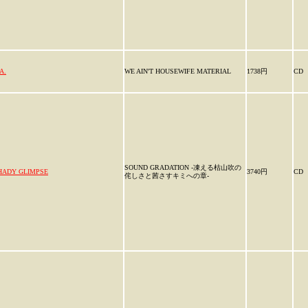
A.
WE AIN'T HOUSEWIFE MATERIAL
1738円
CD
SOUND GRADATION -凍える枯山吹の
HADY GLIMPSE
3740円
CD
侘しさと茜さすキミへの章-