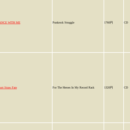
ANCE WITH ME
Punkrock Struggle
1760円
CD
ort Straw Fate
For The Heroes In My Record Rack
1320円
CD