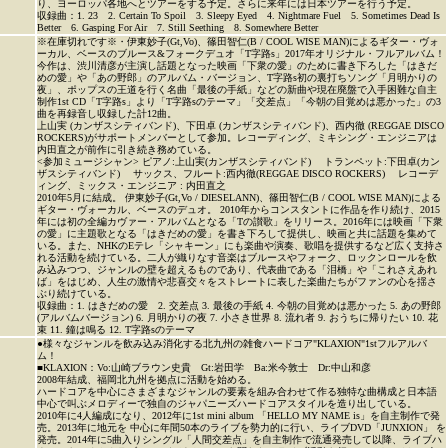
り、ヨーロッパ各地へとツアーをする予定。さらに来年には日本ツアーを行う予定。
収録曲：1. 23 2. Certain To Spoil 3. Sleepy Eyed 4. Nightmare Fuel 5. Sometimes Dead Is
Better 6. Gasping For Air 7. Still Seething 8. Somewhere Better
※在庫切れです※・伊東妙子(Gt,Vo)、篠田智仁(B / COOL WISE MAN)によるギター・ヴォ
ーカル、ベースのブルース&フォークデュオ「T字路s」2017年オリジナル・フルアルバム！
今作は、渋川清彦が主演し話題となった映画「下衆の愛」のために書き下ろした「はきだ
めの愛」や「あの野郎」のアルバム・バージョン、T字路s初の裏打ちソング「月明かりの
夜」、ポップスの王道を行く名曲「最後の手紙」などの新曲や現在廃盤で入手困難な自主
制作1st CD「T字路s」より「T字路sのテーマ」「交差点」「今朝の目覚めは悪かった」の3
曲を再録音し収録した計12曲。
上山実 (カンザスシティバンド)、下田卓 (カンザスシティバンド)、西内徹 (REGGAE DISCO
ROCKERS)がサポートメンバーとして参加。レコーディング、ミキシング・エンジニアは
内田直之が前作に引き続き務めている。
<参加ミュージシャン> ピアノ:上山実(カンザスシティバンド) トランペット:下田卓(カン
ザスシティバンド) サックス、フルート:西内徹(REGGAE DISCO ROCKERS) レコーデ
ィング、ミックス・エンジニア : 内田直之
2010年5月に結成。 伊東妙子(Gt,Vo / DIESELANN)、篠田智仁(B / COOL WISE MAN)による
ギター・ヴォーカル、ベースのデュオ。 2010年からコンスタントに作品を作り続け、2015
年には初の全編カヴァー・アルバムとなる「Tの讃歌」をリリース。2016年には映画「下衆
の愛」に主題歌となる「はきだめの愛」を書き下ろして提供し、映画と共に話題を集めて
いる。また、NHKのEテレ「シャキーン」にも楽曲や演奏、歌唱を提供するなど広く支持さ
れる活動を続けている。二人が織りなす音楽はブルースやフォーク、ロックンロールを飲
み込みつつ、ジャンルの壁を超えるものであり、代表曲である「泪橋」や「これさえあれ
ば」をはじめ、人生の激情や悲喜交々をストレートに表した楽曲たちがファンの心を揺さ
ぶり続けている。
収録曲：1. はきだめの愛 2. 交差点 3. 最後の手紙 4. 今朝の目覚めは悪かった 5. あの野郎
(アルバムバージョン) 6. 月明かりの夜 7. 小さき世界 8. 流れ者 9. おうちに帰りたい 10. 花
束 11. 鐘は鳴る 12. T字路sのテーマ
●様々なジャンルを飲み込み消化する北九州の雑食ハードコア"KLAXION"1stフルアルバ
ム！
■KLAXION：Vo:山崎ブラウン史貴 Gt:岩田学 Ba:米今敦士 Dr:中山和彦
2008年結成、福岡北九州を拠点に活動を始める。
ハードコアを中心にさまざまなジャンルの要素を組み合わせて作る独特な曲構成と日本語
中心で叫ぶメロディーで独自のジャパニーズハードコアスタイルを造り出している。
2010年に4人編成になり、2012年に1st mini album 「HELLO MY NAME is」を自主制作で発
売。2013年に地元を 中心に年間50本のライブを勢力的に行い、ライブDVD「JUNXION」 を
発売。2014年に5曲入りシングル「人間交差点」を自主制作で流通発売して以降、ライブハ