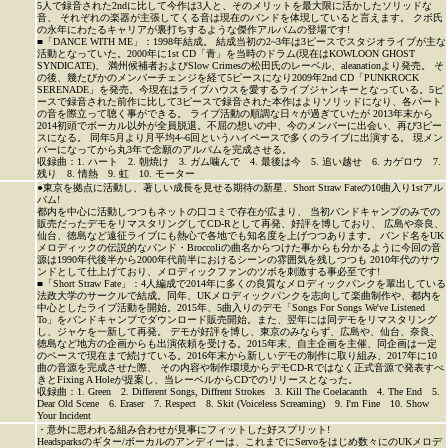
5人で録音された2ndに比して今作は3人と、そのメリットを最大限に活かしたソリッドな
音、 それぞれの楽器が主張してくる音は現在のバンドを体現していると言えます。 クボ氏
の永年にわたるキャリアが裏打ちするような傑作アルバムの登場です!
■「DANCE WITH ME」：1998年結成。 結成当初の2~3年は3ピースでスタジオライブが主な
活動となっていた。2000年に1st CD「青」を当時のドラム(現在はKOWLOON GHOST
SYNDICATE)、 満州候補者およびSlow Crimesの松田氏のレーベル、aleanationより発売。 そ
の後、幾たびかのメンバーチェンジを経て5ピースになり2009年2nd CD「PUNKROCK
SERENADE」を発売。今現在はライブハウスを愛するライブジャンキーとなっている。5ピ
ースで録音された前作に比して3ピースで録音された本作はよりソリッドになり、各パート
の音を際立って聴く事ができる。 ライブ活動の順調な日々が過ぎていたが 2013年末から
2014初頭でボーカル以外が全員脱退。不屈の想いの中、今のメンバーに出会い、再び3ピー
スになる。 同年5月より月平均4~6回というハイペースで多くのライブに出演する。 現メン
バーになってから丸3年で念願のアルバムを完成させる。
収録曲：1. ハート 2. 朝焼け 3. ガム噛んで 4. 最後は今 5. 追い越せ 6. カゲロウ 7.
残り 8. 情熱 9. 虹 10. モーター
●東京を拠点に活動し、著しい成長を見せる期待の新星、Short Straw Fateの10曲入り1stアル
バム!
都内を中心に活動しつつもネットの口コミで存在が広まり、 当初バンドキャンプのみでの
販売だったデモをリマスタリングしてCD-Rとして再発、好評を博しており、 広島や奈良、
仙台、徳島など遠征ライブにも熱心で各地でも知名度を上げつつあります。 バンド名をUK
メロディックの伝説的なバンド・Broccoliの曲名からつけた事からも分かるように今回の音
源は1990年代後半から2000年代前半におけるシーンの雰囲気を残しつつも 2010年代のサウ
ンドとして仕上げており、メロディックファンのツボを刺激する事必至です!
■「Short Straw Fate」：4人編成で2014年に多くの良質なメロディックパンクを輩出している
法政大学のサークルで結成。同年、UKメロディックパンクを志向して楽曲制作や、都内を
中心としたライブ活動を開始。2015年、5曲入りのデモ「Songs For Songs We've Listened
To」をバンドキャンプでダウンロード販売開始。また、翌年には同デモをリマスタリング
し、ジャケを一新して再発。 デモが好評を博し、東京のみならず、広島や、仙台、奈良、
徳島など地方の企画からも出演依頼を受ける。2015年末、自主企画を主催、同企画は一定
のペースで現在まで続けている。2016年末から新しいデモの制作に取り組み、2017年に10
曲の音源を完成させた際、 その内容や制作環境からデモCD-Rではなく正式音源で発表すべ
きとFixing A Holeが提案し、当レーベルからCDでのリリースとなった。
収録曲：1. Green 2. Different Songs, Diffrent Strokes 3. Kill The Coelacanth 4. The End 5.
Dear Old Scene 6. Eraser 7. Respect 8. Skit (Voiceless Screaming) 9. I'm Fine 10. Show
Your Incident
・意外に思われる組み合わせが見事にフィットした好スプリット!
Headsparksのギター/ボーカルのアンディーは、これまでにServoをはじめ数々にのUKメロデ