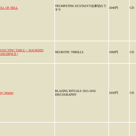
TRUMPETING ECSTASY※在庫切れで
ULL OF HELL
2640円
CD
す※
ISSECTING TABLE + MAURIZIO
NEUROTIC THRILLS
3300円
CD
IANCHI(M.B.)
BLAZING RITUALS 2011-2016
rty Wombs
1650円
CD
DISCOGRAPHY