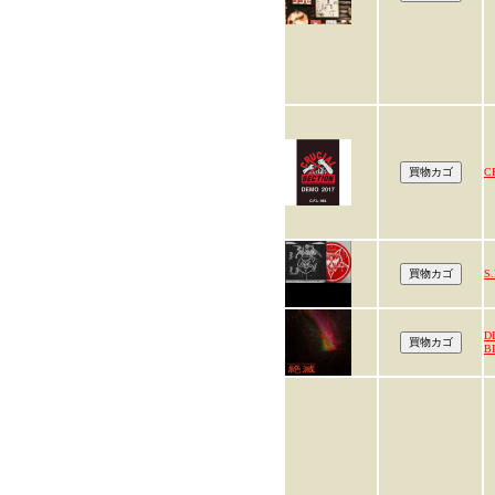
C
S.
D
B