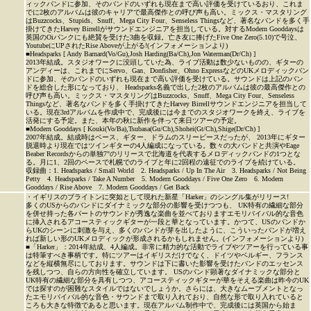
ィックバンドに参加、そのバンドのいずれも現在まで高い評価を受けているおり、これま
でに2枚のアルバムは彼のキャリアで最高傑作との呼び声も高い。ミックス・マスタリング
はBuzzcocks、Stupids、Snuff、Mega City Four、Senseless Thingsなど、著名なバンドを多く手
掛けてきたHarvey Birrellがサウンドエンジニアを担当している。対するModern Gooddaysは
英国のOiパンクにも絶賛を受けた3曲を収録。亡き友に捧げたFive One Zero(5.10)で号泣、
YoutubeにUPされたRise Aboveが上がる!(インフォメーションより)
■Headsparks [ Andy Barnard(Vo/Gu),Josh Harding(Ba/Ch),Jon Waterman(Dr/Ch) ]
2013年結成。スタジオワークに没頭していた為、ライブ活動は数少ないものの、ギターの
アンディーは、これまでにServo、Gan、Donfisher、Ohno ExpressなどのUKメロディックバン
ドに参加、そのバンドのいずれも現在まで高い評価を受けている。サウンドは上記のバン
ドを総合した形になっており、 Headsparks名義で出した2枚のアルバムは彼の最高傑作との
呼び声も高い。ミックス・マスタリングはBuzzcocks、Snuff、Mega City Four、Senseless
Thingsなど、著名なバンドを多く手掛けてきたHarvey Birrellサウンドエンジニアを担当して
いる。現在3rdアルバムを作成中で、完成後には今までのスタジオワークを終え、ライブを
活発にする予定。また、本年の秋に新作を伴って来日ツアーの予定。
■Modern Gooddays [ Kouki(Vo/Ba),Tsubasa(Gu/Ch),Shohei(Gt/Ch),Shige(Dr/Ch) ]
2007年結成。結成時はベース、ギター、ドラムのスリーピースだったが、 2013年にギター
脱退時より現在ではツインギターの4人編成になっている。数々の大バンドと共演やEage
Beaber Recordsからの単独7"のリリースで北海道を代表するメロディックバンドの1つとな
る。月に1、2回のペースで札幌でのライブと年に2回程の遠征でのライブを続けている。
収録曲：1. Headsparks / Small World 2. Headsparks / Up In The Air 3. Headsparks / Not Being
Petty 4. Headsparks / Take A Number 5. Modern Gooddays / Five One Zero 6. Modern
Gooddays / Rise Above 7. Modern Gooddays / Get Back
・イギリスのブライトンに突如として現れた新星「Harker」のシングル集がリリース!
多くのUSからのバンドにダイナミックな部分の影響を受けつつも、 UK特有の繊細な部分
を併せ持った各パートのサウンドが秀逸な楽曲を並べておりますエモリバイバル的な音色
に挿入されるアコースティックギターが一段と華となっています。かつて、USのバンドか
らUKのシーンに刺激を与え、多くのバンドが芽を出したように、こういったバンドが増え
れば新しい形のUKメロディックが形成されるかもしれません。(インフォメーションより)
■「Harker」：2014年結成、4人編成。非常に精力的な活動でライブやツアーを行っている事
は特筆すべき事柄です。特にツアーはイギリスだけでなく、ドイツやベルギー、フランス
などを縦横無尽にしております。サウンドは下に書いた影響を受けたバンドのエッセンス
を残しつつ、自らの方向性を確立しています。 USのバンド顕著なダイナミックな部分と
UK特有の繊細な部分を具有しつつ、アコースティックギターが華をそえる楽曲は昨今のUK
では探すのが困難なスタイルではないでしょうか。さらには、大きなムーブメントとなっ
たエモリバイバル的な音色・サウンドまで取り入れており、自然な形で取り入れていると
ころも大きな特徴であると思います。現在アルバム制作中で、完成後には英国から始ま