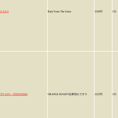
A.T.E.S
Back From The Grave
2530円
CD
ET'S GO's × KNOCKERS
ORANGE ROAD※在庫切れです※
1223円
CD