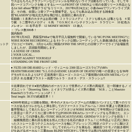
ウスはもちろんクラブシーンなどジャンルを問わないライブ活動を行っている。そして今
回ハードコアパンクを軸 とするレーベルFRONT OF UNIONより初の全国リリース作品とな
る1st full album”警笛ナラセ”をリリース。2017年6月24(土)に 小倉cheerzでワンマンライブ決
定。その他、全国レコ発ツアーを開催予定。なんでも飲み込み消化する雑食楽
団"KLAXION"が地元北九州を飛び出し全国区に暴れ出す。
収録曲：1 未来のカタチはお前の轍 2 トラジコメディ 3 クソも積もれ ば毒となる 4 笑
ウ屍 5 二畳半のメロディ 6 烏 7 O.S.M.C 8 パンチドランカー 9 ラヴミー 10 虹色カ
メレオン 11 右手左手 12 MONEY MONEY 13 旅人
・ プレス数300本！
国内制作
2017年1月26日、西荻窪PItBarで毎月平日入場無料で開催している"HC/PUNK MEETING!"に
NOISE ROOM RECORDINGによる 8トラック公開レコーディングした新曲2曲含む全4曲を
ットテ
プロコピーTAPE。 3月から4月に韓国のFIND THE SPOTとの日韓ツアーでライブ会場販売
しましたが、店頭販売開始します。
1.A SENSE OF CRISIS
2.YOUR LOCAL...
3.FIGHT AGAINST YOURSELF
4.STANDING ON THE FRONT LINE
● ※LTD.100 DIE-HARD レッド・ヴィニール 2300 旧ユーゴスラビアの80's
DEATH/THRASHCORE "S.L.O.D.(SATANIC LEGION OF DEATH)"の唯一の音源となる'86年
デモがF.O.A.D.よりLPで 正規再発!! 旧ユーゴ～スロベニア最初期のDEATH METALバンド
と評さ れる激速ブラスト～凶悪ウルトラ・カオス・デス・スラッシュ!!
※在庫切れです※●初代愚鈍のボーカリストで世界のノイズ界の異端児、辻一郎擁するノ イ
ズユニット「Dissecting Table」とイタリアが誇るノイズ界の重鎮 「M.B.」ことMaurizio
BianchiのコラボレーションLP！！
Total length: 38:37の絶滅世界！！
●2000年初頭より活動を開始。昨今のメタルパンクブームの先駆けバンドとして数々のリリ
ースがあるがコレがなんと満を辞してのファーストフルアルバム！2016 年夏より西東京の
最早聖地として名だたるレコーディングスタジオNOISE ROOMにて半年間かけて録音され
た音霊は一旦アメリカに渡り昨今ではPOISON IDEAのレコーディングをも手掛けた、エン
ジニアとしての評価も高いTOXIC HOLOCAUSTのJOEL GRINDがマスタリングを担当！！
縦横無慈悲に暴れ回る進化を拒んだ生ける化石の如きドラム！に今作品より正式に加わ
ったストレート且つテクニカルなベースを軸にアグレッシブに時折メロディックに駆けヌ
ケるエレクトリックなギター、そしてそれらバックを束ねる、繊細且つケモノの如き雄叫
びをあげるボーカル！三重doom BLIND WITCHそして昨今では再びSABBATでギターをプ