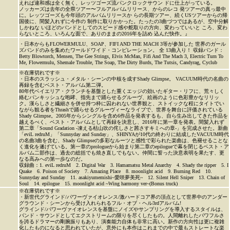
えれば違和感は全く無く、レッツゴーズ流パンクロックサウン ドに仕上がっている。
ノッカーズは去年の全県ツアー〜フルアルバムリリース、からのレコ 発ツアーの真っ最中
に。レッツゴーズも今年頭のアルバムリリースか らの長期ツアー、続くUSツアーからの帰
国後に、間髪入れずに今作の 制作に取りかかった。たったの3曲づつではあるが、空中分解
しかねな いほどのバンドとしてのスピード感や舵取りの方向、変わっていいと ころ、変わ
らないところ、いろんな面で、ありのままの2016年を詰め 込んだ快作。』
・日本からもFLOWERMULU、SOAP、FIFI AND THE MACH 3等が参加した 世界のガール
ズバンドのみを集めたワールドワイド・コンピレーション。 全 13曲入り！ 収録バンド：
Betty Blowtorch, Mensen, The Gee Strings, Elvis McMan, Fifi And The Mach 3, Electric Turn To
Me, Flowermulu, Shemale Trouble, The Soap, The Dirty Burds, The Tutsis, Candyrag, Cyclub
※在庫切れです※
・日本のスラッシュ・メタル・シーンの中核を成すShady Glimpse。 VACUUM時代の名曲の
再録を含むベスト・アルバム第二弾。
80年代ベイエリア・クランチを基盤とした重くエッジの効いたギター・リフに、荒々しく
絡むパンキッシュな咆哮、指先まで踊らせるグルーヴ、絵画のように色彩豊かなリリッ
ク。漢らしさと繊細さを併せ持つ枠に囚われない世界観と、ストイックな程にタイトでい
ながら観る者をThrashで踊らせるグルーヴィーなライブで、世界を舞台に評価されている
Shady Glimpse。2005年からシングルを含め6作品を発表するも、自ら生み出してきた作品を
越えるべく、ベスト・アルバムとして再録を決意し、2016年に第一章を発表。間髪入れず
第二章「Sound Gradation -凍える枯山吹の侘しさと茜さすキミへの章-」を完成させた。新曲
「eviL redruM」「Sunnyday and Sunday」、SHINYAが10代の終わりに結成したVACUUM時代
の名曲3曲を含む、Shady Glimpseの多彩なルーツと感性で彩られた楽曲は、色褪せることな
く進化を遂げている。第一章のprologueから始まり第二章のepilogueで幕を閉じるベスト・ア
ルバム二部作は、過去の総括でも焼き直しでもない。仲間に誓った決意表明を果たす、更
なる高みへの第一歩なのだ。
収録曲：1. eviL redruM 2. Digital War 3. Hamamatsu Metal Anarchy 4. Shady the ripper 5. I
Quake 6. Poison of Society 7. Amazing Place 8. moonlight acid 9. Burning Red 10.
Sunnyday and Sunday 11. asakiyumemishi~愛咲夢美死~ 12. Silent Hell Sniper 13. Chain of
Soul 14. epilogue 15. moonlight acid ~Wing harmony ver~(Bonus truck)
※在庫切れです※
・新世代グラインド/パワーヴァイオレンス/激ハードコア界の頂点として世界中のアンダー
グラウンド・シーンから受け入れられるフル・オブ・ヘル3rdアルバム!
グラインド/パワーヴァイオレンスを基盤にノイズやサンプリングを導入するスタイルは、
バンド・サウンドとしてエクストリームの限りを尽くしたもの。人間離れしたパワフルさ
を誇るドラマーの剛腕振りもあり、演奏能力自体も非常に高い。新作の方向性は更に複雑
化したものになると思われていたが、意外にも本作はこれまでの中で最もストレートな楽