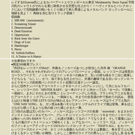
レイするElizaveat氏によるカバーアートとゲストボーカル東京 Metalanarchy Terror Squad 宇田
川氏のシャウトがそれらを更に助長させる完璧な仕上がり！！ヘヴィメタルとパンクロッ
クにおいて百戦錬磨の戦いをくぐり抜けて来た男達によるメタルパンク ロックンロールに
地獄を見よ！！ 再録を含む全11トラック収録！
収録曲
1. MR-666（instrumental）
2. Screaming Sinner
3. Demoncrusade
4. Dead Emotion
5. Oppressions
6. Back from the Grave
7. Dogs of Lust
8. Hatebringer
9. Nerve
10. Selfish/Selfless
11. A Traitor or A Martyr
※在庫切れです※
●限定500枚再プレス！
『作詞をレッツゴーズMieが、作曲をノッカーズあつしが担当した共作 曲「ORANGE
ROAD」。それをそれぞれのバンドのアレンジで2バージョ ン収録。レッツゴーズは得意の
コーラスワークで、ノッカーズはツイ ンギターの絡みで、互いの持ち味を十二分に発揮し
てどちらも「らし い」かつ、似て非なる仕上がりに。共通の趣味である古いロックンロ ー
ルとラモーンズ的初期パンクのテイスト全開の王道ナンバー誕生。
さらに旧作ナンバーをアコースティックギターメインのアレンジにし て共にセルフカバ
ー。レッツゴーズの「MISTER BABY」は一本のマイク に向かって3人『せーの』で演奏し
一発録り。まさにそのときの空気ご とレコーディングした作品。ブラシやピアニカを加え
たアコースティ ックアレンジも、一発録りも、今までの全音源の中で初めての試み。 普段
とはひと味違うTHE LET'S GO'sが味わえるレアナンバー。ノッカ ーズはライブで人気の
「ONE WAY SONG」を。ガン歪み&激ハモりなオリ ジナルのドライブ感は皆無。鼻をほじ
りながら唄ってるような気の抜 けた感じがまた一興。
三つ目のお題は互いのカバー。ノッカーズはレッツゴーズの名曲 「mirrorball」をまさかの
インストゥルメンタルでカバー。グレッチ にツインリバーブという今までのノッカーズに
は無かった50's R&Rサ ウンド。これ誰が演奏してるの！？てなります。そして最後にはい
つ もの鬼のディストーションで締めくくる、レアなカバー。レッツゴー ズは、ノッカーズ
のファッキューアティテュード150％のパンクロック ナンバー「THAT'S ALL」をカバー。
レッツゴーズのイメージや、オリ ジナル楽曲たちのポップさとは裏腹に、巻き舌でぶん投
げまくるチン ピラ唄いが痛快。しかしここ数年のライブでの男らしいブッぱなし具 合を考