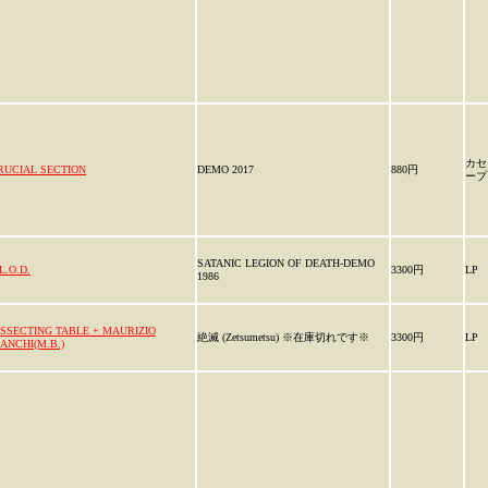
カセ
RUCIAL SECTION
DEMO 2017
880円
ープ
SATANIC LEGION OF DEATH-DEMO
L.O.D.
3300円
LP
1986
ISSECTING TABLE + MAURIZIO
絶滅 (Zetsumetsu) ※在庫切れです※
3300円
LP
IANCHI(M.B.)