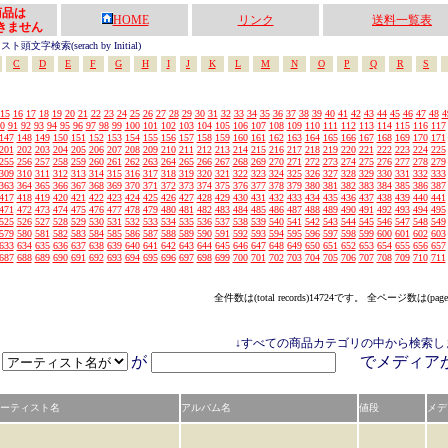
の商品は
HOME
リンク
送料一覧表
きません
頭文字検索(serach by Initial)
C
D
E
F
G
H
I
J
K
L
M
N
O
P
Q
R
S
15
16
17
18
19
20
21
22
23
24
25
26
27
28
29
30
31
32
33
34
35
36
37
38
39
40
41
42
43
44
45
46
47
48
4
0
91
92
93
94
95
96
97
98
99
100
101
102
103
104
105
106
107
108
109
110
111
112
113
114
115
116
117
147
148
149
150
151
152
153
154
155
156
157
158
159
160
161
162
163
164
165
166
167
168
169
170
171
201
202
203
204
205
206
207
208
209
210
211
212
213
214
215
216
217
218
219
220
221
222
223
224
225
255
256
257
258
259
260
261
262
263
264
265
266
267
268
269
270
271
272
273
274
275
276
277
278
279
309
310
311
312
313
314
315
316
317
318
319
320
321
322
323
324
325
326
327
328
329
330
331
332
333
363
364
365
366
367
368
369
370
371
372
373
374
375
376
377
378
379
380
381
382
383
384
385
386
387
417
418
419
420
421
422
423
424
425
426
427
428
429
430
431
432
433
434
435
436
437
438
439
440
441
471
472
473
474
475
476
477
478
479
480
481
482
483
484
485
486
487
488
489
490
491
492
493
494
495
525
526
527
528
529
530
531
532
533
534
535
536
537
538
539
540
541
542
543
544
545
546
547
548
549
579
580
581
582
583
584
585
586
587
588
589
590
591
592
593
594
595
596
597
598
599
600
601
602
603
633
634
635
636
637
638
639
640
641
642
643
644
645
646
647
648
649
650
651
652
653
654
655
656
657
687
688
689
690
691
692
693
694
695
696
697
698
699
700
701
702
703
704
705
706
707
708
709
710
711
全件数は(total records)14724です。 全ページ数は(page
↓すべての商品カテゴリの中から検索し
が
でメディ
ーティスト名
アルバム名
値段
メデ