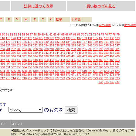
法律に基づく表示
買い物カゴを見る
T
U
V
W
X
Y
Z
数字
日本語
トータル件数:14724件
前の20件
5581-5600
次の20件
9
50
51
52
53
54
55
56
57
58
59
60
61
62
63
64
65
66
67
68
69
70
71
72
73
74
75
76
77
78
79
118
119
120
121
122
123
124
125
126
127
128
129
130
131
132
133
134
135
136
137
138
139
172
173
174
175
176
177
178
179
180
181
182
183
184
185
186
187
188
189
190
191
192
193
226
227
228
229
230
231
232
233
234
235
236
237
238
239
240
241
242
243
244
245
246
247
280
281
282
283
284
285
286
287
288
289
290
291
292
293
294
295
296
297
298
299
300
301
334
335
336
337
338
339
340
341
342
343
344
345
346
347
348
349
350
351
352
353
354
355
388
389
390
391
392
393
394
395
396
397
398
399
400
401
402
403
404
405
406
407
408
409
442
443
444
445
446
447
448
449
450
451
452
453
454
455
456
457
458
459
460
461
462
463
496
497
498
499
500
501
502
503
504
505
506
507
508
509
510
511
512
513
514
515
516
517
550
551
552
553
554
555
556
557
558
559
560
561
562
563
564
565
566
567
568
569
570
571
604
605
606
607
608
609
610
611
612
613
614
615
616
617
618
619
620
621
622
623
624
625
658
659
660
661
662
663
664
665
666
667
668
669
670
671
672
673
674
675
676
677
678
679
712
713
714
715
716
717
718
719
720
721
722
723
724
725
726
727
728
729
730
731
732
733
734
735
736
737
s)737です
ます
アが
のものを
ィア
コメント
●幾度かのメンバーチェンジで3ピースになった現在の「Dance With Me」。多くのライブを
経て、2ndアルバムから8年待望の3rdアルバムがリリース!