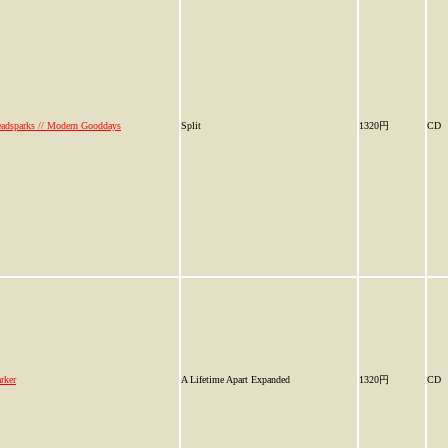
adsparks // Modern Gooddays
Split
1320円
CD
rker
A Lifetime Apart Expanded
1320円
CD