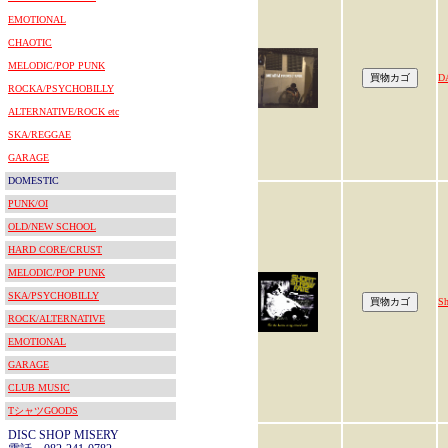
EMOTIONAL
CHAOTIC
MELODIC/POP PUNK
D
ROCKA/PSYCHOBILLY
ALTERNATIVE/ROCK etc
SKA/REGGAE
GARAGE
DOMESTIC
PUNK/OI
OLD/NEW SCHOOL
HARD CORE/CRUST
MELODIC/POP PUNK
SKA/PSYCHOBILLY
Sh
ROCK/ALTERNATIVE
EMOTIONAL
GARAGE
CLUB MUSIC
TシャツGOODS
DISC SHOP MISERY