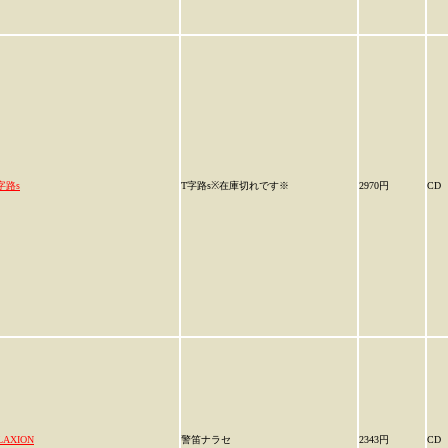
字路s
T字路s※在庫切れです※
2970円
CD
LAXION
警笛ナラセ
2343円
CD