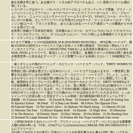
曲を矢継ぎ早に放つ。ある種デス・メタル的アプローチもあり、いい意味でスケール感が
増している。
レコーディングはカート・バルー(コンヴァージ)によってゴッドシティで実施、ゲスト・ミ
ュージシャンとしてアーロン・ターナー(スーマック/マミファー/オールド・マン・グルー
ム)、ネイト・ニュートン(コンヴァージ/ドゥームライダーズ)、SSWのニコール・ドーラン
ガンガーが参加。そしてアートワークを手掛けたのはマーク・マッコイ(チャールズ・ブロ
ンソン他/ユース・アタック主宰)と、ありとあらゆるハードコア/激音シーンの重鎮からサポ
ートを受けている。
全世界に先駆けて日本先行発売、日本盤のみイゴール・カヴァレラ(セパルトゥラ/カヴァレ
ラ・コンスピラシー)、ベン・チゾルム(チェルシー・ウルフ)等による再構築テイクをボーナ
ス・トラックとして追加収録!
●イタリア腐食ノイズの伝説的存在 M.B.(MAURIZIO BIANCHI)と、80'S広島ハードコア、愚
鈍-GUDON-の初代ヴォーカリストであり日本ノイズ界の異端児、TSUJI(辻一郎)のノイズ /
インダストリアル・ユニットDISSECTING TABLEによる共演作が香港のレーベルULTRA
MAIL PROD.よりリリース。殺伐としたノイズ音塊と、金属的ドローンの対比が聞く者を深
き暗黒世界へと吹き込むディープ・ノイズ音響ワールドを体感ください！！100枚限定プレ
ス！
・遠くギリシャの地のバーニング・スピリッツ・ハードコア・バンド、“DIRTY WOMBS”の
ディスコグラフィーCD！！
世界的に高い評価を受けている日本のパンク、ハードコアではありますが、一際世界に影
響を与え続けているのが所謂「バーニング・スピリッツ・ハードコア」でしょう。しかし
まさかギリシャにてその血が受け継がれているとは。ドラマティックに展開していく楽
曲、叙情的なギターフレーズに暑苦しいまでのボーカルとコーラス。DIRTY WOMBSはそ
の正統後継者と言えるのではないでしょうか。兎に角聴いていただければ1曲目のイントロ
からビシバシ伝わってくるはず。そして今作の最後に収録されているのはなんとDEATH
SIDEのギリシャ語カバー！敢えてどの曲のカバーかは伏せさせていただきますが、しっか
りメンバーに許諾も取った完全オフィシャル収録！全23曲収録の特大ボリュームです！
収録曲：01.Crimson Waves 02.Exceed & Blaze 03.Wrecked Youth 04.Land Of Setting Sun
05.Injustice Echoes 06.Derail 07.A Deep Last Breath 08.Follow The Opposite Flow
09.Farewell Hearts 10.The Spirit's Alive – In Darkness We March Along 11.Warriors Of Life
12.Welcome The Pain 13.History Repeats Itself 14.Shrouds 15.Night fever 16.Obsession
17.In The Burrows 18.Eternity Shore 19.Dirty Wombs 20.Ora Miden 21.No Bending Over
22.Doomed To Laugh Doomed To Cry 23.Polema Me Ton Tropo Sou(Death Side cover)
・ご存知CHAOS U.Kのメンバーで、ブリティッシュ・ハードコア・パンクにおける最重要
人物GABBA率いる「FUK」の3rdアルバムがmicroActionとBREAK THE RECORDSのWネー
ムにてリリース！
2015年にCHAOS U.Kが来日し日本のパンクスを狂喜乱舞させた事も記憶に新しいですが、