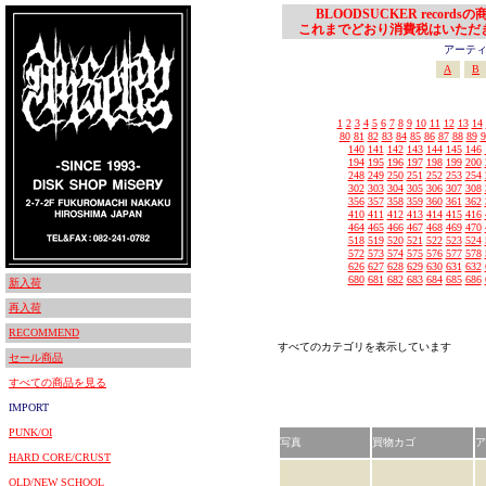
BLOODSUCKER records
これまでどおり消費税はいただ
アーティスト
A
B
1
2
3
4
5
6
7
8
9
10
11
12
13
14
80
81
82
83
84
85
86
87
88
89
9
140
141
142
143
144
145
146
194
195
196
197
198
199
200
248
249
250
251
252
253
254
302
303
304
305
306
307
308
356
357
358
359
360
361
362
410
411
412
413
414
415
416
464
465
466
467
468
469
470
518
519
520
521
522
523
524
572
573
574
575
576
577
578
626
627
628
629
630
631
632
680
681
682
683
684
685
686
新入荷
再入荷
RECOMMEND
すべてのカテゴリを表示しています
セール商品
すべての商品を見る
IMPORT
PUNK/OI
写真
買物カゴ
ア
HARD CORE/CRUST
OLD/NEW SCHOOL