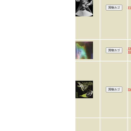
F
D
B
Di