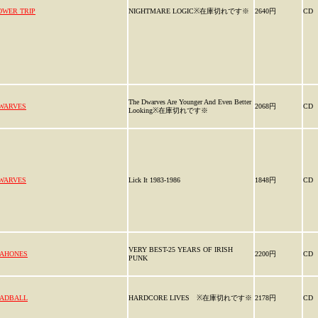
OWER TRIP
NIGHTMARE LOGIC※在庫切れです※
2640円
CD
The Dwarves Are Younger And Even Better
WARVES
2068円
CD
Looking※在庫切れです※
WARVES
Lick It 1983-1986
1848円
CD
VERY BEST-25 YEARS OF IRISH
AHONES
2200円
CD
PUNK
ADBALL
HARDCORE LIVES ※在庫切れです※
2178円
CD