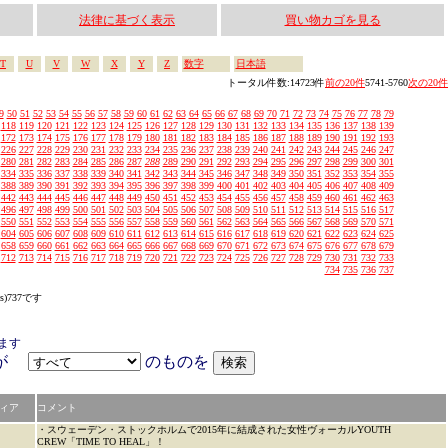
法律に基づく表示
買い物カゴを見る
T
U
V
W
X
Y
Z
数字
日本語
トータル件数:14723件
前の20件
5741-5760
次の20件
9
50
51
52
53
54
55
56
57
58
59
60
61
62
63
64
65
66
67
68
69
70
71
72
73
74
75
76
77
78
79
118
119
120
121
122
123
124
125
126
127
128
129
130
131
132
133
134
135
136
137
138
139
172
173
174
175
176
177
178
179
180
181
182
183
184
185
186
187
188
189
190
191
192
193
226
227
228
229
230
231
232
233
234
235
236
237
238
239
240
241
242
243
244
245
246
247
280
281
282
283
284
285
286
287
288
289
290
291
292
293
294
295
296
297
298
299
300
301
334
335
336
337
338
339
340
341
342
343
344
345
346
347
348
349
350
351
352
353
354
355
388
389
390
391
392
393
394
395
396
397
398
399
400
401
402
403
404
405
406
407
408
409
442
443
444
445
446
447
448
449
450
451
452
453
454
455
456
457
458
459
460
461
462
463
496
497
498
499
500
501
502
503
504
505
506
507
508
509
510
511
512
513
514
515
516
517
550
551
552
553
554
555
556
557
558
559
560
561
562
563
564
565
566
567
568
569
570
571
604
605
606
607
608
609
610
611
612
613
614
615
616
617
618
619
620
621
622
623
624
625
658
659
660
661
662
663
664
665
666
667
668
669
670
671
672
673
674
675
676
677
678
679
712
713
714
715
716
717
718
719
720
721
722
723
724
725
726
727
728
729
730
731
732
733
734
735
736
737
s)737です
ます
アが
のものを
ィア
コメント
・スウェーデン・ストックホルムで2015年に結成された女性ヴォーカルYOUTH
CREW「TIME TO HEAL」！