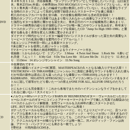
８４年５月１１日、渋谷屋根裏、”タンブリングダウン”として登場したバンドは、山口冨士
夫、青木正行(ex.外道)、小林秀弥(ex.TOO MUCH)のスリーピースでのライブとなった。ギタ
リスト青木真一不在によるこの編成では僅か数回しか行っていない。そんな貴重なライブ
を当時のスタッフによって良好な状態で録音されたマスターテープを遂に発掘！
村八分のセルフカバーを含む全15曲、その全貌を曲間のMCも含め完全収録！！
普段のタンブリングスの演奏ではあまり取り入れなかった凶暴なファズサウンドを駆使し
DVD
た強烈なギターを随所に響かせる冨士夫に、青木正行のベースが縦横無尽に暴れまくり、
ドラマー小林秀弥の繰り出す強靭なグルーヴが唯一無二のサウンドを生み出す。昨年末リ
リースのタンブリングス期の未発表ライブを収録したCD『Jump So High 1983~1986』と重
複する曲も全く表情を変えた演奏に驚かされます！
ダイナマイツ時代からツインギター編成でのバンドスタイルが多かった冨士夫の貴重なス
リーピースでの名演が聴ける驚愕のライブアルバム！！
※名エンジニア中村宗一郎による最新マスタリング。
※未公開フォトを使用した紙ジャケット仕様。
※マネージャーを務めた粕谷利昭氏によるライナーノート付き。
収録曲：1.からかわないで 2.ブンブン 3.Mona 4.Twist And Shout 5.Rock Me 6.酔いど
れ天使 7.んッ！！ 8.My Girl 9.Do You Love Me 10.Love Me Do 11.ひとつ 12.水たま
り 13.Drive 14.オレンジサンシャイン 15.No Song
※在庫切れです※
・浪速の爆裂ハイエナジーHC軍団、MASTERPEACEの久々となる3曲入りデモが入荷！！
YOUTHCREW～US THRASH母体にジャンルレスに貪欲に多様なサウンドを取り入れた彼ら
だが今回の新作は原点に立ち返ったのような爆裂ジャパTHRASHをぶちかます！！
BADBRAINS、NEGATIVE APPROACHといったアメリカンHCレジェンドのバンド名をタイ
トルに冠して彼等がたどり着いた一つの答えがONE FOR ALL, ALLFOR ONEなのだろう
か！！
とにもかくにも完全復活！！これから各地でまたそのハイテンションなライブをかまして
くれるに違いない！大スイセン！！
●ノルウェー80'sハードコアバンドBARN AV REGNBUENのギター・ヴォーカルだったロジ
ャー(レスポールのギターにコインとアナーキーマークをテープで施した写真でお馴染み!)と
ベースのトムがバンド解散後、女性ヴォーカルを入れ88年の夏にスタートさせた
LIFE...BUT HOW TO LIVE IT?の92年作3rdアルバム再発！
ガナったヴォーカルも増えたことでよりハードに、そしてよりスピーディーに、且つメロ
ディアスな基本スタイルは健在のユーロ・メロディック・ サウンドが渋い！渋すぎるので
CD
決して万人受けするサウンドではないにしても、このグルーヴ感と目まぐるしい最高のリ
フ、テクニカルなギターが織りなすサウンドは唯一無二。渋メロディック・ファンは勿
論、アナーコ・パンクファンにも刺さる一枚でしょう!
※帯付き ※同内容のCD付き。