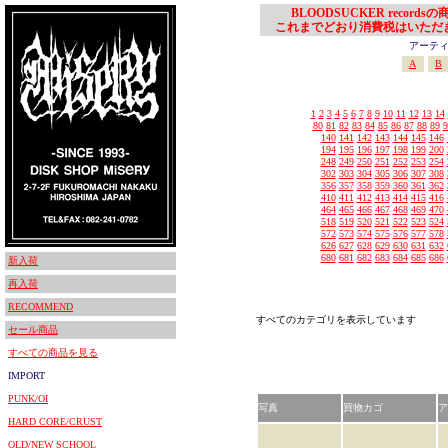
BLOODSUCKER records
これまでどおり消費税はいただ
アーティスト
A
B
1
2
3
4
5
6
7
8
9
10
11
12
13
14
80
81
82
83
84
85
86
87
88
89
9
140
141
142
143
144
145
146
194
195
196
197
198
199
200
248
249
250
251
252
253
254
302
303
304
305
306
307
308
356
357
358
359
360
361
362
410
411
412
413
414
415
416
464
465
466
467
468
469
470
518
519
520
521
522
523
524
572
573
574
575
576
577
578
626
627
628
629
630
631
632
680
681
682
683
684
685
686
新入荷
再入荷
RECOMMEND
すべてのカテゴリを表示しています
セール商品
すべての商品を見る
IMPORT
PUNK/OI
写真
買物カゴ
ア
HARD CORE/CRUST
OLD/NEW SCHOOL