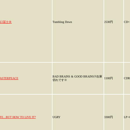
口冨士夫
Tumbling Down
2530円
CD+
BAD BRAINS & GOOD BRAINS※在庫
ASTERPEACE
1100円
CDR
切れです※
IFE...BUT HOW TO LIVE IT?
UGRY
3300円
LP+