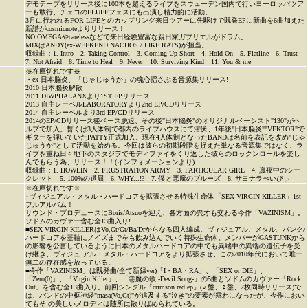
デモテープをリリース後に100本を超えるライブをスウェーデン国内で行いヨーロッパツア
ーも敢行、チェコのFLUFFフェスにも出演し精力的に活動。
3月に行われるFOR LIFEとのカップリング来日ツアーに先駆けで既発EPに新曲を6曲加えた
新譜がcosmicnoteよりリリース！
NO OMEGAやcarelessなどで来日経験豊富な親日家ガブリエルがドラム。
MIXはANDY(ex-WEEKEND NACHOS / LIKE RATS)が担当。
収録曲：1. Intro 2. Taking Control 3. Coming Up Short 4. Hold On 5. Flatline 6. Trust
7. Not Afraid 8. Time to Heal 9. Never 10. Surviving Kind 11. You & me
※在庫切れです※
・ex-日本脳炎、「じゃじゅうか」の魂心揺さぶる音源集リリース!
2010 日本脳炎解散
2011 DIWPHALANXより1ST EPリリース
2013 自主レーベルLABORATORYより2nd EP/CDリリース
2014 自主レーベルより3rd EP/CDリリース
2014のEP/CDリリース後ベース脱退、その後"日本脳炎"のオリジナルベーシスト"130"がヘ
ルプで加入。暫くは3人体制で都内のライブハウスにて潜伏、1年後"日本脳炎""VEKTOR"で
ギターを弾いていたPATTY正式加入。現在4人体制となったBANDは名前を表記を改め"じゃ
じゅうか"として活動を始める。今回は彼らの初期段階を捉えた単なる音源集ではなく、ラ
イブを重ね日々地下のスタジヲでモディファイをくり返した彼らのロックンロールを楽し
んでもらう為、リリース！！(インフォメーションより)
収録曲：1. HOWLIN 2. FRUSTRATION ARMY 3. PARTICULAR GIRL 4. 真夜中のシー
クレット 5. 100%の退屈 6. WHY...!? 7. 僕と悪魔のブルーズ 8. サヨナラべいびぃ
※在庫切れです※
･ヴィジュアル・メタル・ハードコアを拡張させる特殊生命体「SEX VIRGIN KILLER」1st
フルアルバム！
サウンド・プロデュースにBoris/Atsuoを迎え、各方面の異才も交わる今作「VAZINISM」。
ソドムのカヴァー含む全13曲入り!
■SEX VIRGIN KILLERはVo,Gt/Gt/Ba/Drからなる四人編成。ヴィジュアル、メタル、パンク/
ハードコアを基軸にノイズまでをも飲み込んでいく特殊生命体。メンバーがGASTUNKから
の影響を公言しているように日本のメタルハードコアの中でも異端中の異端の遺伝子を受
け継ぎ、ヴィジュ アル・メタル・ハードコアをより拡張させ、この2010年代において唯一
無二の存在感を放っている。
■今作「VAZINISM」は既発曲(全て新録ver)「I・BA・RA」、「SEX or DIE」、
「Zero(0)」、「Virgin Killer」、「悪魔の歌 -Devil Song-」の5曲とソドムのカヴァー「Rock
Out」を含む全13曲入り。前回シングル「crimson red ep」(♂盤、♀盤、2枚同時リリース)で
は、バンドの中枢神経"masa(Vo,Gt)"が追及する"泣き"の要素が露わになったが、今作におい
てもそ の美しいメロディは随所に散りばめられている。