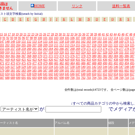
の商品は
HOME
リンク
送料一覧表
きません
頭文字検索(serach by Initial)
C
D
E
F
G
H
I
J
K
L
M
N
O
P
Q
R
S
15
16
17
18
19
20
21
22
23
24
25
26
27
28
29
30
31
32
33
34
35
36
37
38
39
40
41
42
43
44
45
46
47
48
4
0
91
92
93
94
95
96
97
98
99
100
101
102
103
104
105
106
107
108
109
110
111
112
113
114
115
116
117
147
148
149
150
151
152
153
154
155
156
157
158
159
160
161
162
163
164
165
166
167
168
169
170
171
201
202
203
204
205
206
207
208
209
210
211
212
213
214
215
216
217
218
219
220
221
222
223
224
225
255
256
257
258
259
260
261
262
263
264
265
266
267
268
269
270
271
272
273
274
275
276
277
278
279
309
310
311
312
313
314
315
316
317
318
319
320
321
322
323
324
325
326
327
328
329
330
331
332
333
363
364
365
366
367
368
369
370
371
372
373
374
375
376
377
378
379
380
381
382
383
384
385
386
387
417
418
419
420
421
422
423
424
425
426
427
428
429
430
431
432
433
434
435
436
437
438
439
440
441
471
472
473
474
475
476
477
478
479
480
481
482
483
484
485
486
487
488
489
490
491
492
493
494
495
525
526
527
528
529
530
531
532
533
534
535
536
537
538
539
540
541
542
543
544
545
546
547
548
549
579
580
581
582
583
584
585
586
587
588
589
590
591
592
593
594
595
596
597
598
599
600
601
602
603
633
634
635
636
637
638
639
640
641
642
643
644
645
646
647
648
649
650
651
652
653
654
655
656
657
687
688
689
690
691
692
693
694
695
696
697
698
699
700
701
702
703
704
705
706
707
708
709
710
711
全件数は(total records)14723です。 全ページ数は(page
↓すべての商品カテゴリの中から検索し
が
でメディ
ーティスト名
アルバム名
値段
メデ