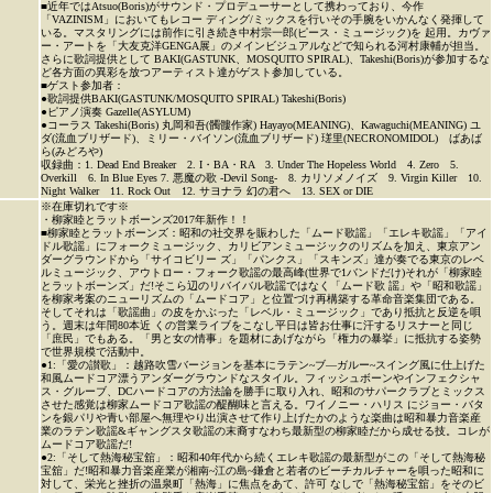
■近年ではAtsuo(Boris)がサウンド・プロデューサーとして携わっており、今作
「VAZINISM」においてもレコー ディング/ミックスを行いその手腕をいかんなく発揮して
いる。マスタリングには前作に引き続き中村宗一郎(ピース・ミュージック)を 起用。カヴァ
ー・アートを「大友克洋GENGA展」のメインビジュアルなどで知られる河村康輔が担当。
さらに歌詞提供として BAKI(GASTUNK、MOSQUITO SPIRAL)、Takeshi(Boris)が参加するな
ど各方面の異彩を放つアーティスト達がゲスト参加している。
■ゲスト参加者：
●歌詞提供BAKI(GASTUNK/MOSQUITO SPIRAL) Takeshi(Boris)
●ピアノ演奏 Gazelle(ASYLUM)
●コーラス Takeshi(Boris) 丸岡和吾(髑髏作家) Hayayo(MEANING)、Kawaguchi(MEANING) ユ
ダ(流血ブリザード)、ミリー・バイソン(流血ブリザード) 瑳里(NECRONOMIDOL) ばあば
ら(みどろや)
収録曲：1. Dead End Breaker 2. I・BA・RA 3. Under The Hopeless World 4. Zero 5.
Overkill 6. In Blue Eyes 7. 悪魔の歌 -Devil Song- 8. カリソメノイズ 9. Virgin Killer 10.
Night Walker 11. Rock Out 12. サヨナラ 幻の君へ 13. SEX or DIE
※在庫切れです※
・柳家睦とラットボーンズ2017年新作！！
■柳家睦とラットボーンズ：昭和の社交界を賑わした「ムード歌謡」「エレキ歌謡」「アイ
ドル歌謡」にフォークミュージック、カリビアンミュージックのリズムを加え、東京アン
ダーグラウンドから「サイコビリー ズ」「パンクス」「スキンズ」達が奏でる東京のレベ
ルミュージック、アウトロー・フォーク歌謡の最高峰(世界で1バンドだけ)それが「柳家睦
とラットボーンズ」だ!そこら辺のリバイバル歌謡ではなく「ムード歌 謡」や「昭和歌謡」
を柳家考案のニューリズムの「ムードコア」と位置づけ再構築する革命音楽集団である。
そしてそれは「歌謡曲」の皮をかぶった「レベル・ミュージック」であり抵抗と反逆を唄
う。週末は年間80本近 くの営業ライブをこなし平日は皆お仕事に汗するリスナーと同じ
「庶民」でもある。「男と女の情事」を題材にあげながら「権力の暴挙」に抵抗する姿勢
で世界規模で活動中。
●1:「愛の讃歌」：越路吹雪バージョンを基本にラテン~ブ―ガルー~スイング風に仕上げた
和風ムードコア漂うアンダーグラウンドなスタイル。フィッシュボーンやインフェクシャ
ス・グルーブ、DCハードコアの方法論を勝手に取り入れ、昭和のサパークラブとミックス
させた感覚は柳家ムードコア歌謡の醍醐味と言える。ワイノニー・ハリス にジョー・バタ
ンを銀パリや青い部屋へ無理やり出演させて作り上げたかのような楽曲は昭和暴力音楽産
業のラテン歌謡&ギャングスタ歌謡の末裔すなわち最新型の柳家睦だから成せる技。コレが
ムードコア歌謡だ!
●2:「そして熱海秘宝舘」：昭和40年代から続くエレキ歌謡の最新型がこの「そして熱海秘
宝舘」だ!昭和暴力音楽産業が湘南~江の島~鎌倉と若者のビーチカルチャーを唄った昭和に
対して、栄光と挫折の温泉町「熱海」に焦点をあて、許可 なしで「熱海秘宝舘」をそのビ