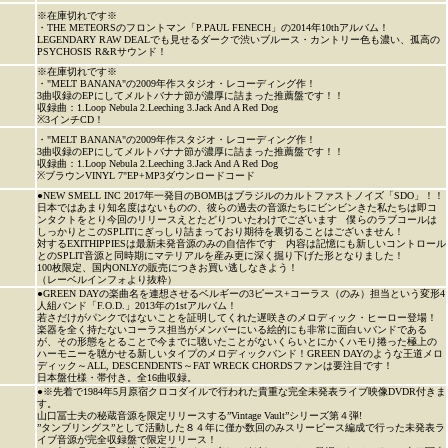
※在庫切れです※
・THE METEORSのフロントマン「P.PAUL FENECH」の2014年10thアルバム！
LEGENDARY RAW DEALでも見せるダークで渋いブルース・カントリー色も濃い、孤高の
PSYCHOSIS R&Rサウンド！
※在庫切れです※
・"MELT BANANA"の2009年作スタジオ・レコーディング作！
3曲収録のEPにしてメルトバナナ節が濃厚に詰まった推薦盤です！！
収録曲：1.Loop Nebula 2.Leeching 3.Jack And A Red Dog
※3インチCD！
・"MELT BANANA"の2009年作スタジオ・レコーディング作！
3曲収録のEPにしてメルトバナナ節が濃厚に詰まった推薦盤です！！
収録曲：1.Loop Nebula 2.Leeching 3.Jack And A Red Dog
※ブラウンVINYL 7"EP+MP3ダウンロードコード
●NEW SMELL INC 2017年一発目のBOMBはブラジルのカルトファストノイズ「SDO」！！
日本ではあまり知名度はないものの、彼らの過去の音源たちにビンビンきた私たちは即コ
ンタクトをとり今回のリリースえとたどりついたわけでございます 僕らのラブコールは
しっかりとこのSPLITにぎっしり詰まっており期待を裏切ることはございません！
対するEXITHIPPIESは最新未発音源のみの自信作です 内容は記憶にも新しいコントロール
とのSPLIT音源と同時期にマテリアルを産み更に深く掘り下げた形となりました！
100枚限定、国内ONLYの販売につきお買い逃しなきよう！
（レーベルインフォより抜粋）
●GREEN DAYの楽曲名を連想させるベルギーの3ピース+コーラス（のみ）担当という変形4
人組バンド「F.O.D.」2013年の1stアルバム！
若さだけがパンクではないことを証明してくれた遅咲きのメロディック・ヒーロー登場！
楽器を全く持たないコーラス担当がメンバーにいる絵的にも非常に面白いバンドである
が、その形態をとることで今までに聴いたことがないくらいとにかくハモり捲った極上の
ハーモニーを聴かせる新しいタイプのメロディックバンド！GREEN DAYのような王道メロ
ディック～ALL, DESCENDENTS～FAT WRECK CHORDSファンは要注目です！
日本盤仕様・帯付き。全16曲収録。
●※先着で1984年5月原宿クロコダイルで行われた貴重な完全未発表ライブ映像DVDR付きま
す。
山口冨士夫の秘蔵音源を限定リリースする”Vintage Vault”シリーズ第４弾!
”タンブリングス”として活動した８４年に僅か数回のみスリーピース編成で行った未発表ラ
イブ音源が完全収録盤で限定リリース！