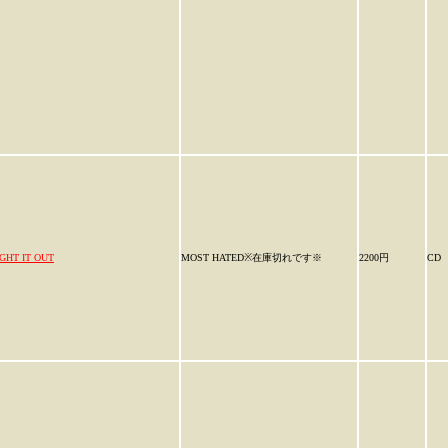
IGHT IT OUT
MOST HATED※在庫切れです※
2200円
CD