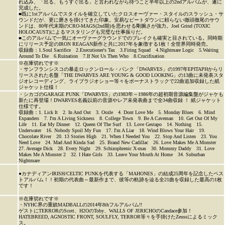
れ込み、「出る、もうすぐ出る」と言われながら待つこと半年以上の2ndアルバムが、遂に
完成した。
■既に1stアルバムでスタイルを確立していたクロスオーヴァー・スタイルのスラッシュ・サ
ウンドだが、更に磨きを掛けてきた印象。安易なビートダウンに頼らない徹頭徹尾のサウ
ンドは、80年代末期のCRO-MAGS(2nd期)を思わせる剛腕さが強力。Joel Grind (TOXIC
HOLOCAUST)によるマスタリングも完璧な仕事振りだ。
■このアルバムで一気にオーヴァーグラウンドでのブレイクも確実と目されている。同時期
にリリース予定のIRON REAGAN新作と共に2017年を象徴する1枚！全世界同時発売。
収録曲：1.Soul Sacrifice 2.Executioner's Tax 3.Firing Squad 4.Nightmare Logic 5.Waiting
Around To Die 6.Ruination 7.If Not Us Then Who 8.Crucifixation
※在庫切れです※
・サンフランシスコの暴走ロックンロール・パンク「DWARVES」の1997年EPITAPHからリ
リースされた名盤「THE DWARVES ARE YOUNG & GOOD LOOKING」の13曲に未発表スタ
ジオレコーディング、ライブラジオショー等々をボーナストラックで22曲追加収録した紙
ジャケット仕様！
・シカゴのGARAGE PUNK「DWARVES」の1983年～1986年の超初期音源編集盤がジャケも
新たに再登場！DWARVES名義以前の音源やレア未発表曲まで全34曲収録 ！ 紙ジャケット
仕様です。
収録曲：1. Lick It 2. In And Out 3. Oozle 4. Dont Love Me 5. Monday Blues 6. Mind
Expanders 7. I'm A Living Sickness 8. College Town 9. Be A Caveman 10. Get Out Of My
Life 11. Eat My Dinner 12. Queen Of The Surf 13. Love Gestapo 14. Nothing 15.
Underwater 16. Nobody Spoil My Fun 17. I'm A Liar 18. Wind Blows Your Hair 19.
Chocolate River 20. 13 Stories High 21. When I Needed You 22. Stop And Listen 23. You
Need Love 24. Mad And Kinda Sad 25. Brand New Cadillac 26. Love Makes Me A Monster
27. Average Dick 28. Every Night 29. Schizophrenic X-mas 30. Mommy Daddy 31. Love
Makes Me A Monster 2 32. I Hate Girls 33. Leave Your Mouth At Home 34. Suburban
Nightmare
●カナディアンIRISH/CELTIC PUNKを代表する「MAHONES」の結成25周年を記念したベス
トアルバム！！初期の代表曲～最新作まで、彼等の軌跡を辿る全21曲を収録した最高の1枚
です！
※在庫切れです※
・NYHC界の重鎮MADBALLの2014年8thフルアルバム!!
ゲストにTERRORのScott、H2OのToby、WALLS OF JERICHOのCandace参加！
HATEBREED, AGNOSTIC FRONT, SOULFLY, TERROR等々を手掛けたZeussによるミック
ス。