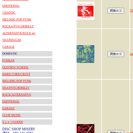
EMOTIONAL
T
CHAOTIC
MELODIC/POP PUNK
ROCKA/PSYCHOBILLY
ALTERNATIVE/ROCK etc
SKA/REGGAE
GARAGE
DOMESTIC
J
PUNK/OI
OLD/NEW SCHOOL
HARD CORE/CRUST
MELODIC/POP PUNK
SKA/PSYCHOBILLY
ROCK/ALTERNATIVE
EMOTIONAL
GARAGE
CLUB MUSIC
TシャツGOODS
DISC SHOP MISERY
S