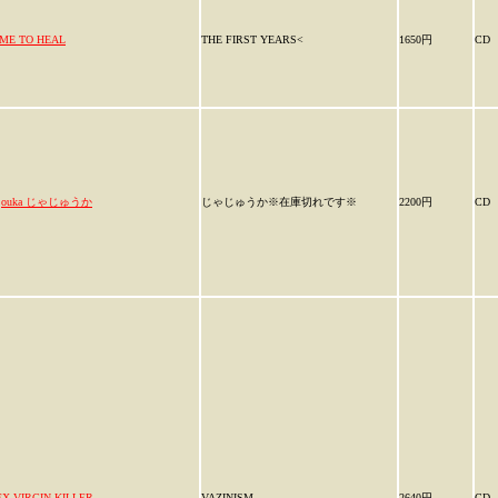
IME TO HEAL
THE FIRST YEARS<
1650円
CD
ajouka じゃじゅうか
じゃじゅうか※在庫切れです※
2200円
CD
EX VIRGIN KILLER
VAZINISM
2640円
CD