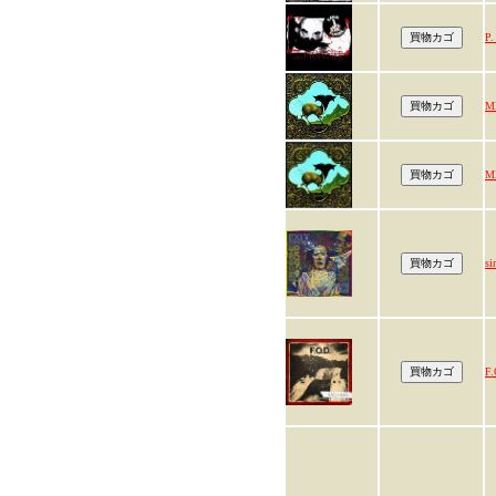
P
M
M
si
F.