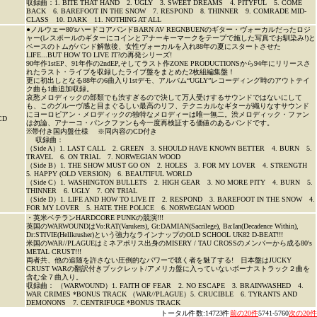
収録曲：1. BITE THAT HAND 2. UGLY 3. SWEET DREAMS 4. PITYFUL 5. COME
BACK 6. BAREFOOT IN THE SNOW 7. RESPOND 8. THINNER 9. COMRADE MID-
CLASS 10. DARK 11. NOTHING AT ALL
●ノルウェー80'sハードコアバンドBARN AV REGNBUENのギター・ヴォーカルだったロジ
ャー(レスポールのギターにコインとアナーキーマークをテープで施した写真でお馴染み!)と
ベースのトムがバンド解散後、女性ヴォーカルを入れ88年の夏にスタートさせた
LIFE...BUT HOW TO LIVE IT?の再発シリーズ!
90年作1stEP、91年作の2ndEP,そしてラスト作ZONE PRODUCTIONSから94年にリリースさ
れたラスト・ライブを収録したライブ盤をまとめた2枚組編集盤！
更に初出しとなる88年の6曲入り1stデモ、アルバム“UGLY”レコーディング時のアウトテイ
ク曲も1曲追加収録。
哀愁メロディックの部類でも渋すぎるので決して万人受けするサウンドではないにして
も、このグルーヴ感と目まぐるしい最高のリフ、テクニカルなギターが織りなすサウンド
にヨーロピアン・メロディックの独特なメロディーは唯一無二。渋メロディック・ファン
CD
は勿論、アナーコ・パンクファンも今一度再検証する価値のあるバンドです。
※帯付き国内盤仕様 ※同内容のCD付き
収録曲：
（Side A）1. LAST CALL 2. GREEN 3. SHOULD HAVE KNOWN BETTER 4. BURN 5.
TRAVEL 6. ON TRIAL 7. NORWEGIAN WOOD
（Side B）1. THE SHOW MUST GO ON 2. HOLES 3. FOR MY LOVER 4. STRENGTH
5. HAPPY (OLD VERSION) 6. BEAUTIFUL WORLD
（Side C）1. WASHINGTON BULLETS 2. HIGH GEAR 3. NO MORE PITY 4. BURN 5.
THINNER 6. UGLY 7. ON TRIAL
（Side D）1. LIFE AND HOW TO LIVE IT 2. RESPOND 3. BAREFOOT IN THE SNOW 4.
FOR MY LOVER 5. HATE THE POLICE 6. NORWEGIAN WOOD
・英米ベテランHARDCORE PUNKの競演!!!
英国のWARWOUNDはVo:RAT(Varukers), Gt:DAMIAN(Sacrilege), Ba:Ian(Decadence Within),
Dr:STIVIE(Hellkrusher)という強力なラインナップのOLD SCHOOL UK82 D-BEAT!!!
米国のWAR//PLAGUEはミネアポリス出身のMISERY / TAU CROSSのメンバーから成る80's
METAL CRUST!!!
両者共、他の追随を許さない圧倒的なパワーで聴く者を魅了する! 日本盤はJUCKY
CRUST WARの翻訳付きブックレット/アメリカ盤に入っていないボーナストラック２曲を
含む全７曲入り。
収録曲： （WARWOUND）1. FAITH OF FEAR 2. NO ESCAPE 3. BRAINWASHED 4.
WAR CRIMES *BONUS TRACK （WAR//PLAGUE）5. CRUCIBLE 6. TYRANTS AND
DEMONONS 7. CENTRIFUGE *BONUS TRACK
トータル件数:14723件
前の20件
5741-5760
次の20件