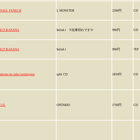
. PAUL FENECH
I, MONSTER
2200円
CD
ELT BANANA
Initial.t ※在庫切れです※
990円
CD
ELT BANANA
Initial.t
990円
7EP
ndrome do odio//exithippies
split CD
1834円
CD
O.D.
ONTARIO
1760円
CD