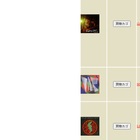
山
M
L