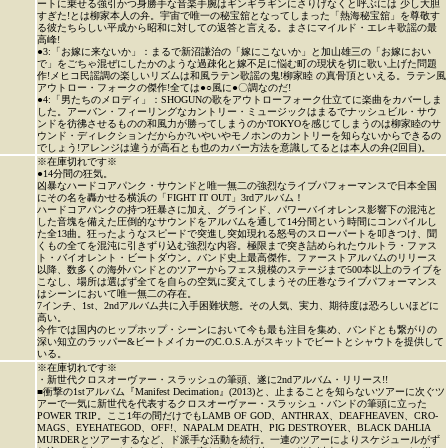
ートに乗せる強引かつ身勝手な音楽手腕はギンギラギンにさりげなくと呼ぶには 少し大胆
すぎた!とは柳家本人の弁。宇宙で唯一の秘宝舘となってしまった「熱海秘宝舘」を尊敬す
る彼たちらしい平成から昭和に対しての返答と言える。まさにマイルド・エレキ歌謡の最
高峰!
●3:「お嫁に来ないか」：まるで新沼謙治の「嫁にこないか」と加山雄三の「お嫁におい
で」をごちゃ混ぜにしたかのような過疎化と嫁不足に悩む町の現状を切に歌い上げた問題
作!メヒコ民謡調の楽しいリズムは和風ラテン歌謡の鬼!柳家睦 の真骨頂といえる。ラテン風
アウトロー・フォークの傑作!全ては●○風に●〇調なのだ!
●4:「男たちのメロディ」：SHOGUNの歌をアウトローフォーク仕立てに楽曲をカバーしま
した。アーバン・フィーリングなカントリー・ミュージックはまるでナッシュビル・サウ
ンドを彷彿させるものの和風力が勝ってしまうのかTOKYOを感じてしまうのは柳家睦のサ
ウンド・ディレクションだからか?いやいやモノホンのカントリーを知らないからできるの
でしょう!アレンジは違うが高石とも也のカバー方法を意識してるとは本人の弁(2回目)。
※在庫切れです※
●14分間の狂気。
凶暴なハードコアパンク・サウンドと唯一無二の強烈なライブパフォーマンスで日本全国
にその名を轟かせる横浜の「FIGHT IT OUT」3rdアルバム！
ハードコアパンクの持つ狂暴さに加え、グラインド、パワーバイオレンス影響下の混沌と
した音塊を備えた圧倒的なサウンドをアルバムを通して14分間という時間にコンパイルし
た全13曲。狂ったようなスピードで突進し突如現れる怒号のスローパートを叩きつけ、聞
くもの全てを混沌に引きずり込む強烈な内容。極限まで突き詰められたウルトラ・ファス
ト・バイオレント・ビートダウン。バンド史上最高傑作。ファーストアルバムのリリース
以降、数多くの海外バンドとのツアーからフェス規模のステージまで500本以上のライブを
こなし、場所は選ばず全てを自らの空気に変えてしまうその圧巻なライブパフォーマンス
はシーンにおいて唯一無二の存在。
7インチ、1st、2ndアルバム共に入手困難状態。その人気、実力、期待度は恐ろしいほどに
高い。
今作では国内のヒップホップ・シーンにおいて今も最も注目を集め、バンドとも繋がりの
深い知立のラッパー&ビートメイカーのC.O.S.A.がスキットでビートとシャウトを提供して
いる。
※在庫切れです※
・新世代クロスオーヴァー・スラッシュの筆頭、遂に2ndアルバム・リリース!!
■衝撃の1stアルバム『Manifest Decimation』(2013)と、止まることを知らないツアーに次ぐツ
アーで一気に新世代を代表するクロスオーヴァー・スラッシュ・バンドの筆頭に立った
POWER TRIP。ここ1年の間だけでもLAMB OF GOD、ANTHRAX、DEAFHEAVEN、CRO-
MAGS、EYEHATEGOD、OFF!、NAPALM DEATH、PIG DESTROYER、BLACK DAHLIA
MURDERとツアーするなど、ド派手な活動を続行。一連のツアーによりスケジュールがず