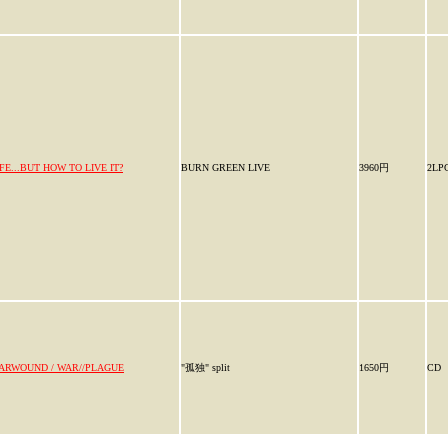
IFE...BUT HOW TO LIVE IT?
BURN GREEN LIVE
3960円
2LP
ARWOUND / WAR//PLAGUE
"孤独" split
1650円
CD