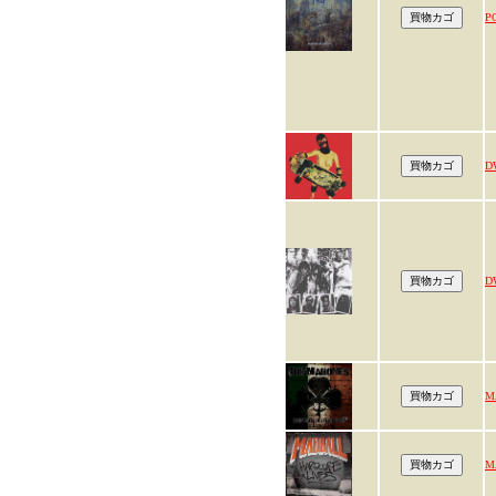
P
D
D
M
M