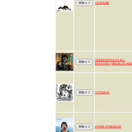
CRAWLER
OLEDICKFOGGYx ILL-
BOSSTINO (THA BLUE HER
LEVIASUN
SUPER OVERHEAD