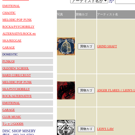
が
EMOTIONAL
CHAOTIC
写真
買物カゴ
アーティスト名
MELODIC/POP PUNK
ROCKA/PSYCHOBILLY
ALTERNATIVE/ROCK etc
SKA/REGGAE
GRIND SHAFT
GARAGE
DOMESTIC
PUNK/OI
OLD/NEW SCHOOL
HARD CORE/CRUST
MELODIC/POP PUNK
SKA/PSYCHOBILLY
ANGER FLARES // LION'S 
ROCK/ALTERNATIVE
EMOTIONAL
GARAGE
CLUB MUSIC
TシャツGOODS
LION'S LAW
DISC SHOP MISERY