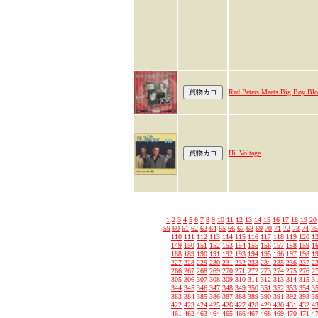
Red Peters Meets Big Boy Blo
HiｰVoltage
1
2
3
4
5
6
7
8
9
10
11
12
13
14
15
16
17
18
19
20
59
60
61
62
63
64
65
66
67
68
69
70
71
72
73
74
75
110
111
112
113
114
115
116
117
118
119
120
1
149
150
151
152
153
154
155
156
157
158
159
1
188
189
190
191
192
193
194
195
196
197
198
1
227
228
229
230
231
232
233
234
235
236
237
2
266
267
268
269
270
271
272
273
274
275
276
2
305
306
307
308
309
310
311
312
313
314
315
3
344
345
346
347
348
349
350
351
352
353
354
3
383
384
385
386
387
388
389
390
391
392
393
3
422
423
424
425
426
427
428
429
430
431
432
4
461
462
463
464
465
466
467
468
469
470
471
4