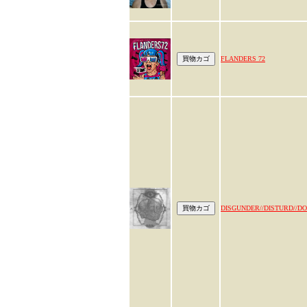
FLANDERS 72
DISGUNDER//DISTURD//D