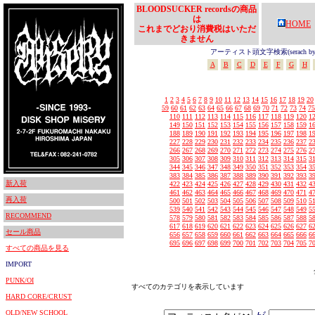
BLOODSUCKER recordsの商品
は
HOME
これまでどおり消費税はいただ
きません
アーティスト頭文字検索(serach by In
A
B
C
D
E
F
G
H
1
2
3
4
5
6
7
8
9
10
11
12
13
14
15
16
17
18
19
20
59
60
61
62
63
64
65
66
67
68
69
70
71
72
73
74
75
110
111
112
113
114
115
116
117
118
119
120
1
149
150
151
152
153
154
155
156
157
158
159
1
188
189
190
191
192
193
194
195
196
197
198
1
227
228
229
230
231
232
233
234
235
236
237
2
266
267
268
269
270
271
272
273
274
275
276
2
305
306
307
308
309
310
311
312
313
314
315
3
344
345
346
347
348
349
350
351
352
353
354
3
383
384
385
386
387
388
389
390
391
392
393
3
新入荷
422
423
424
425
426
427
428
429
430
431
432
4
461
462
463
464
465
466
467
468
469
470
471
4
再入荷
500
501
502
503
504
505
506
507
508
509
510
5
539
540
541
542
543
544
545
546
547
548
549
5
RECOMMEND
578
579
580
581
582
583
584
585
586
587
588
5
617
618
619
620
621
622
623
624
625
626
627
6
セール商品
656
657
658
659
660
661
662
663
664
665
666
6
695
696
697
698
699
700
701
702
703
704
705
7
すべての商品を見る
IMPORT
PUNK/OI
すべてのカテゴリを表示しています
HARD CORE/CRUST
OLD/NEW SCHOOL