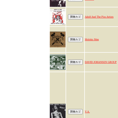
Adolf And The Piss Artists
Moloko Men
DAVID JOHANSEN GROUP
V.A.