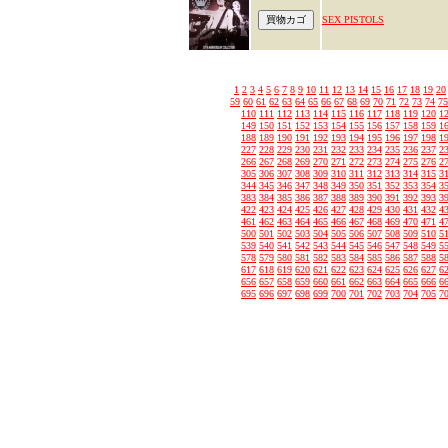
SEX PISTOLS
1
2
3
4
5
6
7
8
9
10
11
12
13
14
15
16
17
18
19
20
59
60
61
62
63
64
65
66
67
68
69
70
71
72
73
74
75
110
111
112
113
114
115
116
117
118
119
120
1
149
150
151
152
153
154
155
156
157
158
159
1
188
189
190
191
192
193
194
195
196
197
198
1
227
228
229
230
231
232
233
234
235
236
237
2
266
267
268
269
270
271
272
273
274
275
276
2
305
306
307
308
309
310
311
312
313
314
315
3
344
345
346
347
348
349
350
351
352
353
354
3
383
384
385
386
387
388
389
390
391
392
393
3
422
423
424
425
426
427
428
429
430
431
432
4
461
462
463
464
465
466
467
468
469
470
471
4
500
501
502
503
504
505
506
507
508
509
510
5
539
540
541
542
543
544
545
546
547
548
549
5
578
579
580
581
582
583
584
585
586
587
588
5
617
618
619
620
621
622
623
624
625
626
627
6
656
657
658
659
660
661
662
663
664
665
666
6
695
696
697
698
699
700
701
702
703
704
705
7