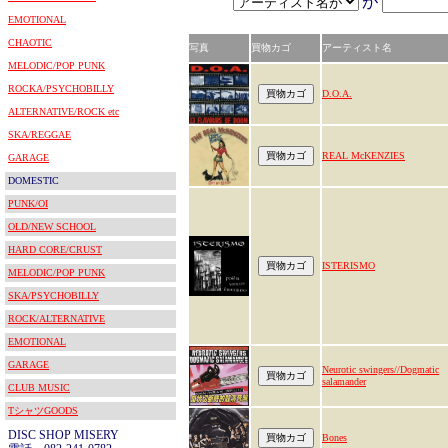
が
EMOTIONAL
CHAOTIC
写真
買物カゴ
アーティスト名
MELODIC/POP PUNK
ROCKA/PSYCHOBILLY
D.O.A.
ALTERNATIVE/ROCK etc
SKA/REGGAE
REAL McKENZIES
GARAGE
DOMESTIC
PUNK/OI
OLD/NEW SCHOOL
HARD CORE/CRUST
ISTERISMO
MELODIC/POP PUNK
SKA/PSYCHOBILLY
ROCK/ALTERNATIVE
EMOTIONAL
GARAGE
Neurotic swingers//Dogmatic
salamander
CLUB MUSIC
TシャツGOODS
DISC SHOP MISERY
Bones