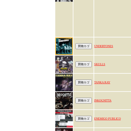
UNDERTONES
SKULLS
TANKA RAY
INKOGNITTA
ENEMIGO PUBLICO