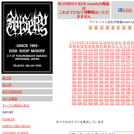
BLOODSUCKER recordsの商品
は
HOME
これまでどおり消費税はいただ
きません
アーティスト頭文字検索(serach by In
A
B
C
D
E
F
G
H
1
2
3
4
5
6
7
8
9
10
11
12
13
14
15
16
17
18
19
20
59
60
61
62
63
64
65
66
67
68
69
70
71
72
73
74
75
110
111
112
113
114
115
116
117
118
119
120
1
149
150
151
152
153
154
155
156
157
158
159
1
188
189
190
191
192
193
194
195
196
197
198
1
227
228
229
230
231
232
233
234
235
236
237
2
266
267
268
269
270
271
272
273
274
275
276
2
305
306
307
308
309
310
311
312
313
314
315
3
344
345
346
347
348
349
350
351
352
353
354
3
383
384
385
386
387
388
389
390
391
392
393
3
新入荷
422
423
424
425
426
427
428
429
430
431
432
4
461
462
463
464
465
466
467
468
469
470
471
4
再入荷
500
501
502
503
504
505
506
507
508
509
510
5
539
540
541
542
543
544
545
546
547
548
549
5
RECOMMEND
578
579
580
581
582
583
584
585
586
587
588
5
617
618
619
620
621
622
623
624
625
626
627
6
セール商品
656
657
658
659
660
661
662
663
664
665
666
6
695
696
697
698
699
700
701
702
703
704
705
7
すべての商品を見る
IMPORT
PUNK/OI
すべてのカテゴリを表示しています
HARD CORE/CRUST
OLD/NEW SCHOOL