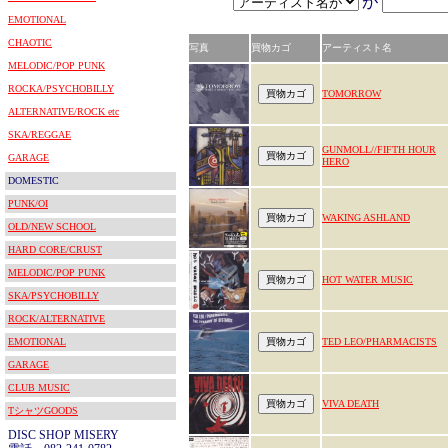
が
EMOTIONAL
CHAOTIC
写真
買物カゴ
アーティスト名
MELODIC/POP PUNK
ROCKA/PSYCHOBILLY
TOMORROW
ALTERNATIVE/ROCK etc
SKA/REGGAE
GUNMOLL//FIFTH HOUR
GARAGE
HERO
DOMESTIC
PUNK/OI
WAKING ASHLAND
OLD/NEW SCHOOL
HARD CORE/CRUST
MELODIC/POP PUNK
HOT WATER MUSIC
SKA/PSYCHOBILLY
ROCK/ALTERNATIVE
EMOTIONAL
TED LEO/PHARMACISTS
GARAGE
CLUB MUSIC
VIVA DEATH
TシャツGOODS
DISC SHOP MISERY