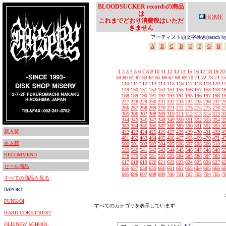
BLOODSUCKER recordsの商品
は
HOME
これまでどおり消費税はいただ
きません
アーティスト頭文字検索(serach by In
A
B
C
D
E
F
G
H
1
2
3
4
5
6
7
8
9
10
11
12
13
14
15
16
17
18
19
20
59
60
61
62
63
64
65
66
67
68
69
70
71
72
73
74
75
110
111
112
113
114
115
116
117
118
119
120
1
149
150
151
152
153
154
155
156
157
158
159
1
188
189
190
191
192
193
194
195
196
197
198
1
227
228
229
230
231
232
233
234
235
236
237
2
266
267
268
269
270
271
272
273
274
275
276
2
305
306
307
308
309
310
311
312
313
314
315
3
344
345
346
347
348
349
350
351
352
353
354
3
383
384
385
386
387
388
389
390
391
392
393
3
新入荷
422
423
424
425
426
427
428
429
430
431
432
4
461
462
463
464
465
466
467
468
469
470
471
4
再入荷
500
501
502
503
504
505
506
507
508
509
510
5
539
540
541
542
543
544
545
546
547
548
549
5
RECOMMEND
578
579
580
581
582
583
584
585
586
587
588
5
617
618
619
620
621
622
623
624
625
626
627
6
セール商品
656
657
658
659
660
661
662
663
664
665
666
6
695
696
697
698
699
700
701
702
703
704
705
7
すべての商品を見る
IMPORT
PUNK/OI
すべてのカテゴリを表示しています
HARD CORE/CRUST
OLD/NEW SCHOOL