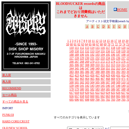
BLOODSUCKER recordsの商品
は
HOME
これまでどおり消費税はいただ
きません
アーティスト頭文字検索(serach by In
A
B
C
D
E
F
G
H
1
2
3
4
5
6
7
8
9
10
11
12
13
14
15
16
17
18
19
20
59
60
61
62
63
64
65
66
67
68
69
70
71
72
73
74
75
110
111
112
113
114
115
116
117
118
119
120
1
149
150
151
152
153
154
155
156
157
158
159
1
188
189
190
191
192
193
194
195
196
197
198
1
227
228
229
230
231
232
233
234
235
236
237
2
266
267
268
269
270
271
272
273
274
275
276
2
305
306
307
308
309
310
311
312
313
314
315
3
344
345
346
347
348
349
350
351
352
353
354
3
383
384
385
386
387
388
389
390
391
392
393
3
新入荷
422
423
424
425
426
427
428
429
430
431
432
4
461
462
463
464
465
466
467
468
469
470
471
4
再入荷
500
501
502
503
504
505
506
507
508
509
510
5
539
540
541
542
543
544
545
546
547
548
549
5
RECOMMEND
578
579
580
581
582
583
584
585
586
587
588
5
617
618
619
620
621
622
623
624
625
626
627
6
セール商品
656
657
658
659
660
661
662
663
664
665
666
6
695
696
697
698
699
700
701
702
703
704
705
7
すべての商品を見る
IMPORT
PUNK/OI
すべてのカテゴリを表示しています
HARD CORE/CRUST
OLD/NEW SCHOOL