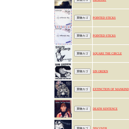
POINTED STICKS
POINTED STICKS
SQUARE THE CIRCLE
SIN ORDEN
EXTINCTION OF MANKIND
DEATH SENTENCE
DISCOVER