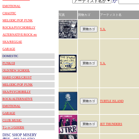
が
EMOTIONAL
CHAOTIC
写真
買物カゴ
アーティスト名
MELODIC/POP PUNK
ROCKA/PSYCHOBILLY
V.A.
ALTERNATIVE/ROCK etc
SKA/REGGAE
GARAGE
DOMESTIC
PUNK/OI
V.A.
OLD/NEW SCHOOL
HARD CORE/CRUST
MELODIC/POP PUNK
SKA/PSYCHOBILLY
ROCK/ALTERNATIVE
TURTLE ISLAND
EMOTIONAL
GARAGE
CLUB MUSIC
JET THUNDERS
TシャツGOODS
DISC SHOP MISERY