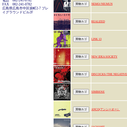
電話 082-241-0782
FAX 082-241-0782
NEMO//NIUMUN
広島県広島市中区袋町2-7 プレ
イグラウンドビル2F
REALIZED
LINK 13
NEW IDEA SOCIETY
DISCOCKS//THE NEGATIV
SIMBIOSE
ANCO(アンシーオー）
JACKSHIT