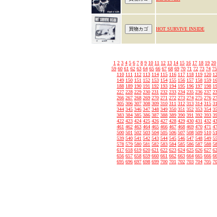
HOT SURVIVE INSIDE
1
2
3
4
5
6
7
8
9
10
11
12
13
14
15
16
17
18
19
20
59
60
61
62
63
64
65
66
67
68
69
70
71
72
73
74
75
110
111
112
113
114
115
116
117
118
119
120
1
149
150
151
152
153
154
155
156
157
158
159
1
188
189
190
191
192
193
194
195
196
197
198
1
227
228
229
230
231
232
233
234
235
236
237
2
266
267
268
269
270
271
272
273
274
275
276
2
305
306
307
308
309
310
311
312
313
314
315
3
344
345
346
347
348
349
350
351
352
353
354
3
383
384
385
386
387
388
389
390
391
392
393
3
422
423
424
425
426
427
428
429
430
431
432
4
461
462
463
464
465
466
467
468
469
470
471
4
500
501
502
503
504
505
506
507
508
509
510
5
539
540
541
542
543
544
545
546
547
548
549
5
578
579
580
581
582
583
584
585
586
587
588
5
617
618
619
620
621
622
623
624
625
626
627
6
656
657
658
659
660
661
662
663
664
665
666
6
695
696
697
698
699
700
701
702
703
704
705
7